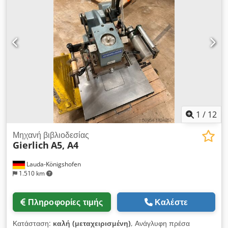
1
/
12
Μηχανή βιβλιοδεσίας
Gierlich
A5, A4
Lauda-Königshofen
1.510 km
Πληροφορίες τιμής
Καλέστε
Κατάσταση:
καλή (μεταχειρισμένη)
, Ανάγλυφη πρέσα