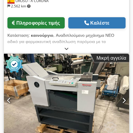
OROSO - A CORUÑA
2.562 km
Πληροφορίες τιμής
Καλέστε
Κατάσταση:
καινούργιο
, Αναδιπλούμενο μηχάνημα ΝΕΟ
ειδικό για φαρμακευτική αναδίπλωση παρόμοια με τα
μηχανήματα stahl T 36 Ελάχιστη αναδίπλωση 20 mm Τα
μηχανήματα μπορούν να προσφέρουν σε μορφή 360 mm ή
Μικρή αγγελία
470 mm μηχανή από 2 πόρπες έως 12 πόρπες σε μία μονάδα
Επιλογή κάθετης παράδοσης στοίβαξης Τεχνικές λεπτομέρειες:
-Model 360 -Format max 470 x 850 mm -Format min 50 x 85
mm -Min πτυσσόμενο 20 mm -Μέγιστη ταχύτητα 180 mt /
min -Χαρτί πάχους 40-250 grms -Βάρος 1500 kg -Παροχή
ζώνης ροής -Κατασκευάσματα Dsdpfxed Nfnvo Abtsck