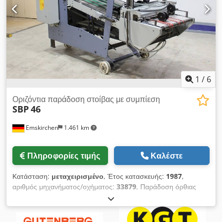
στοίβας Ηχομονωτικές επενδύσεις σε όλες τις μονάδες και
θήκες Dcjdox S Etaepfx Abtjk Τεκμηρίωση
1
/
6
Οριζόντια παράδοση στοίβας με συμπίεση
SBP
46
Emskirchen
1.461 km
Πληροφορίες τιμής
Καλέστε
Κατάσταση:
μεταχειρισμένο
, Έτος κατασκευής:
1987
,
αριθμός μηχανήματος/οχήματος:
33879
, Παράδοση όρθιας
αψίδας - Παράδοση οριζόντιας στοίβας με χάλυβα πρέσας SBP
46Έτος κατασκευής 1987 - Αύξων αριθμός 33879/87-134584
Djdpoh Aygfefx Abtjck Επιθεώρηση μέσω Skype-Video-