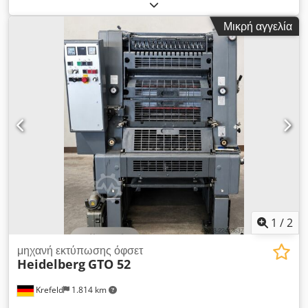
Αναδιπλούμενη μηχανή MBO T45-1-45/4-KBYear ca. 1988 -
Serial-No. 01/124 Πλάτος αναδίπλωσης max. 450mm 1.
Μικρή αγγελία
Μονάδα αναδίπλωσης 4 πόρπες 1η μονάδα αναδίπλωσης 1
μαχαίρι Dcedpoh Ax Uiofx Abtok Έλεγχος μηχανής MBO
MCC2 Παράδοση ρεύματος Περιλαμβάνονται εγχειρίδια
Επιθεώρηση βίντεο σε απευθείας σύνδεση μέσω Skype Video
Θα χαιρόμασταν πολύ με την επίσκεψή σας - περισσότερες
μηχανές σε απόθεμα Διαθέσιμα άμεσα - Μπορούν να
επιθεωρηθούν Σε απόθεμα Emskirchen / Νυρεμβέργη -
Μπορεί να ελεγχθεί
1
/
2
μηχανή εκτύπωσης όφσετ
Heidelberg
GTO 52
Krefeld
1.814 km