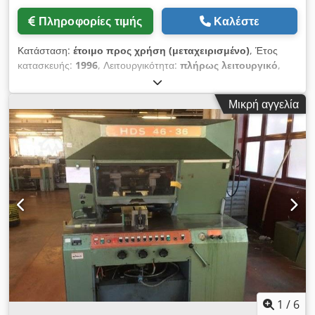
Πληροφορίες τιμής
Καλέστε
Κατάσταση:
έτοιμο προς χρήση (μεταχειρισμένο)
, Έτος
κατασκευής:
1996
, Λειτουργικότητα:
πλήρως λειτουργικό
,
Heidelberg GTO 52 Έτος κατασκευής 1996 Σύστημα
ψεκασμού σκόνης Σύστημα υγρασίας βερνικιού Kompac
Μικρή αγγελία
Djdpfx Aszpamgsbtock
1
/
6