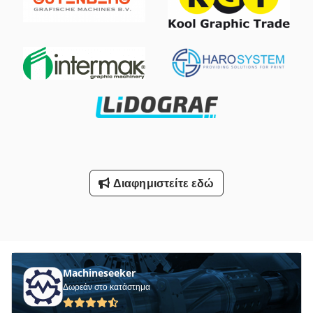
Inspection μέσω Skype-Video Θα χαρούμε πολύ με την
επίσκεψή σας - περισσότερα μηχανήματα σε απόθεμα
Διαθέσιμο άμεσα - Μπορεί να επιθεωρηθεί Σε απόθεμα
Emskirchen / Νυρεμβέργη - Μπορεί να ελεγχθεί
Διαφημιστείτε εδώ
Machineseeker
Δωρεάν στο κατάστημα