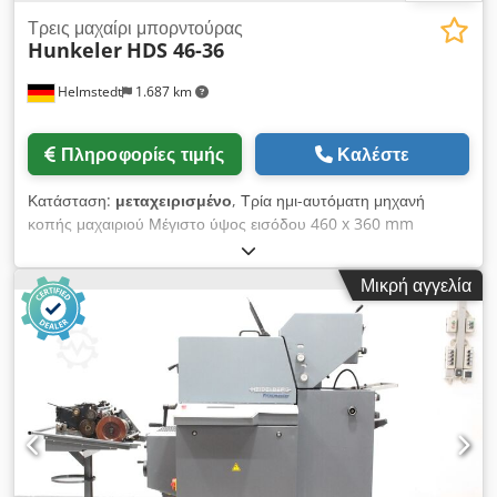
Τρεις μαχαίρι μπορντούρας
Hunkeler
HDS 46-36
Helmstedt
1.687 km
Πληροφορίες τιμής
Καλέστε
Κατάσταση:
μεταχειρισμένο
, Τρία ημι-αυτόματη μηχανή
κοπής μαχαιριού Μέγιστο ύψος εισόδου 460 x 360 mm
Dcodsdix Ntjpfx Abtsk
Μικρή αγγελία