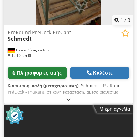
1
/
3
PreRound PreDeck PreCant
Schmedt
Lauda-Königshofen
1.510 km
Πληροφορίες τιμής
Καλέστε
Κατάσταση:
καλή (μεταχειρισμένη)
, Schmedt - PräRund -
PräDeck - PräKant, σε καλή κατάσταση, άμεσα διαθέσιμο
Dedpfx Ash Dy Ivebtock
Μικρή αγγελία