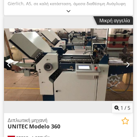
Gierlich, Α5, σε καλή κατάσταση, άμεσα διαθέσιμη Ανάγλυφη
πρέσα Gierlich P 4000, Α4, έτος κατασκευής 1985, αριθμός
μηχανήματος 7501, σε καλή κατάσταση, άμεσα διαθέσιμο Εάν
Μικρή αγγελία
ενδιαφέρεστε, θα χαρούμε να σας ενημερώσουμε για άλλα
μηχανήματα της εταιρείας μας. Dodpfxevt Rwno Abtjck
Μπορείτε να ελέγξετε το μηχάνημα στις εγκαταστάσεις μας
κατόπιν ραντεβού.
1
/
5
Διπλωτική μηχανή
UNITEC
Modelo 360