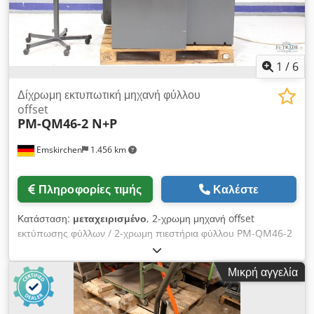
1
/
6
Δίχρωμη εκτυπωτική μηχανή φύλλου
offset
PM-QM46-2 N+P
Emskirchen
1.456 km
Πληροφορίες τιμής
Καλέστε
Κατάσταση:
μεταχειρισμένο
, 2-χρωμη μηχανή offset
εκτύπωσης φύλλων / 2-χρωμη πιεστήρια φύλλου PM-QM46-2
N+P Dodpfx Ajyv A S Ujbtsck Διαδικτυακή επιθεώρηση μέσω
βίντεο με WhatsApp - MS Zoom - Telegram Άμεσα διαθέσιμο
Μικρή αγγελία
σε απόθεμα Emskirchen/Nürnberg – Δυνατότητα δοκιμής