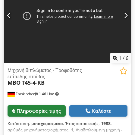
1
/
6
Μηχανή διπλώματος - Τροφοδότης
επίπεδης στοίβας
MBO
T45-4-KB
Emskirchen
1.461 km
Πληροφορίες τιμής
Καλέστε
Κατάσταση:
μεταχειρισμένο
, Έτος κατασκευής:
1988
,
αριθμός μηχανήματος/οχήματος:
1
, Αναδιπλούμενη μηχανή -