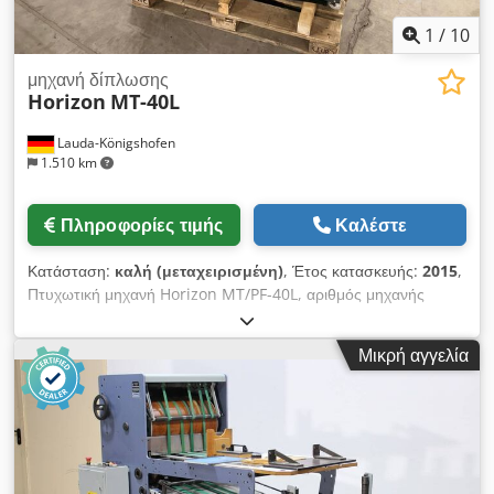
1
/
10
μηχανή δίπλωσης
Horizon
MT-40L
Lauda-Königshofen
1.510 km
Πληροφορίες τιμής
Καλέστε
Κατάσταση:
καλή (μεταχειρισμένη)
, Έτος κατασκευής:
2015
,
Πτυχωτική μηχανή Horizon MT/PF-40L, αριθμός μηχανής
008002, δύο θήκες, προεγκατεστημένα προγράμματα,
ηλεκτρονικά ελεγχόμενες θήκες, σε καλή κατάσταση, άμεσα
Μικρή αγγελία
διαθέσιμη. Τεχνικά χαρακτηριστικά: Μέγιστη διάσταση:
320x630 mm Ελάχιστη διάσταση: 125x128 mm Βάρος
χαρτιού: 40–160 g/m² Ταχύτητα: 23.000 κύκλοι/ώρα 2
παράλληλες θήκες Τροφοδοσία 230V Ηλεκτρικά ελεγχόμενος
εξαγωγέας Μετρητής με λειτουργία αθροίσματος Ρυθμιζόμενη
ταχύτητα και τροφοδοσία χωρίς βήματα Εισαγωγέας υψηλής