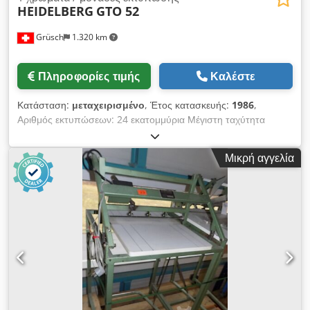
HEIDELBERG
GTO 52
Grüsch
1.320 km
Πληροφορίες τιμής
Καλέστε
Κατάσταση:
μεταχειρισμένο
, Έτος κατασκευής:
1986
,
Αριθμός εκτυπώσεων: 24 εκατομμύρια Μέγιστη ταχύτητα
εκτύπωσης: 8.000 φύλλα ανά ώρα Dcodpfswplrqjx Abtsk
Μέγιστο μέγεθος φύλλου: 36 x 52 εκ. Σύστημα απόσβεσης
Μικρή αγγελία
γραμμών κορυφής