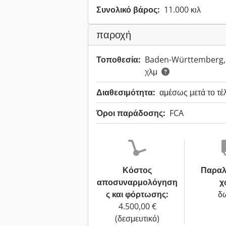
Συνολικό βάρος:
11.000 κιλ
παροχή
Τοποθεσία:
Baden-Württemberg,
χλμ
Διαθεσιμότητα:
αμέσως μετά το τέ
Όροι παράδοσης:
FCA
Κόστος
Παραλ
αποσυναρμολόγηση
χ
ς και φόρτωσης:
δ
4.500,00 €
(δεσμευτικό)