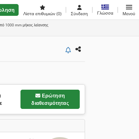
ώληση
Γλώσσα
Λίστα επιθυμιών
(0)
Σύνδεση
Μενού
 από 1000 mm μήκος λείανσης
α
Ερώτηση
ε
διαθεσιμότητας