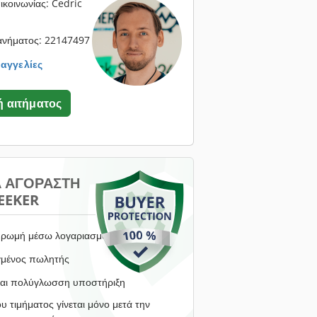
κοινωνίας: Cedric
ανήματος: 22147497
 αγγελίες
 αιτήματος
Α ΑΓΟΡΑΣΤΉ
EEKER
ρωμή μέσω λογαριασμού μεσεγγύησης
γμένος πωλητής
αι πολύγλωσση υποστήριξη
υ τιμήματος γίνεται μόνο μετά την