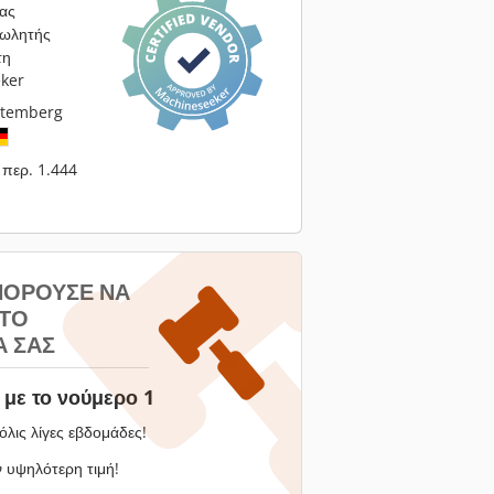
ας
πωλητής
τη
ker
ttemberg
περ. 1.444
ΠΟΡΟΎΣΕ ΝΑ
 ΤΟ
 ΣΑΣ
με το νούμερο 1
όλις λίγες εβδομάδες!
 υψηλότερη τιμή!