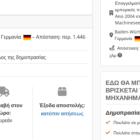
Επαγγελματί
εμπορικός 
Από 2004 σ
Machinesee
Baden-Wür
 Γερμανία
– Απόσταση: περ. 1.446
Γερμανία
Απόσταση: 
χλμ
λος της δημοπρασίας
ΕΔΏ ΘΑ Μ
ΒΡΊΣΚΕΤΑΙ
ΜΗΧΆΝΗΜΆ
αβή στον
Έξοδα αποστολής:
Δημοπρασία 
ώρο:
κατόπιν αιτήσεως
ωρεάν
Πουλάτε σε μ
Πουλάτε στην