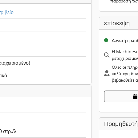
παράδοση τω
ριβείο
επίσκεψη
Δυνατή η επ
Η Machinesee
μεταχειρισμέ
εταχειρισμένο)
Όλες οι πληρ
καλύτερη δυν
ικό
βεβαιωθείτε 
Προμηθευτή
0 στρ./λ.