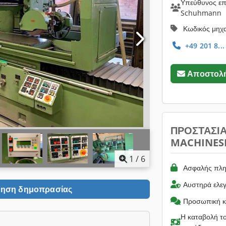
Υπεύθυνος επι
Schuhmann
Κωδικός μηχ
+49 201 8...
Αποστολή
ΠΡΟΣΤΑΣΊ
MACHINES
1
/
6
Ασφαλής πλη
Αυστηρά ελε
ηση δημοπρασίας
Προσωπική κ
Η καταβολή το