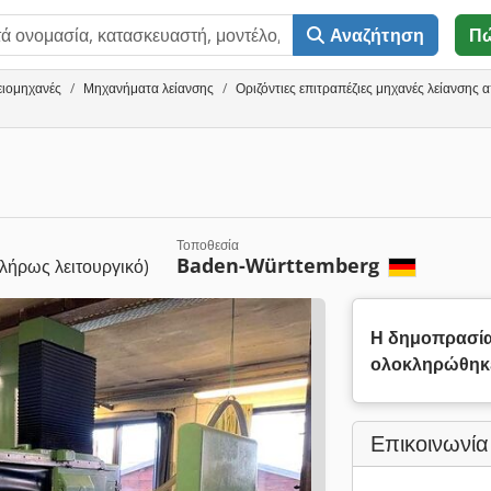
Αναζήτηση
Π
ειομηχανές
Μηχανήματα λείανσης
Οριζόντιες επιτραπέζιες μηχανές λείανσης
Τοποθεσία
Baden-Württemberg
λήρως λειτουργικό)
Η δημοπρασί
ολοκληρώθηκ
Επικοινωνία