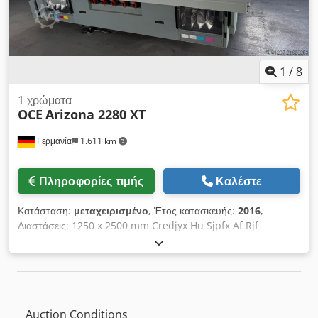
1
/
8
1 χρώματα
OCE
Arizona 2280 XT
Γερμανία
1.611 km
Πληροφορίες τιμής
Καλέστε
Κατάσταση:
μεταχειρισμένο
, Έτος κατασκευής:
2016
,
Διαστάσεις: 1250 x 2500 mm Credjyx Hu Sjpfx Af Rjf
Εξοπλισμός: Αριθμός δοχείων μελανιού: 8 Κανάλια χρωμάτων:
8 Αριθμός εκτυπωτικών κεφαλών: 16 Τύπος ρεύματος εισόδου:
Εναλλασσόμενο ρεύμα (AC) Συνολικό βάρος: 1.410 kg
Auction Conditions