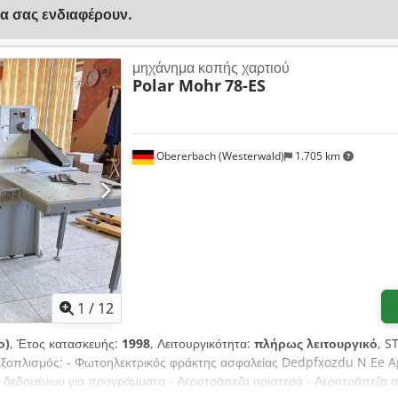
να σας ενδιαφέρουν.
μηχάνημα κοπής χαρτιού
Polar Mohr
78-ES
Obererbach (Westerwald)
1.705 km
1
/
12
ο)
, Έτος κατασκευής:
1998
, Λειτουργικότητα:
πλήρως λειτουργικό
, S
ξοπλισμός: - Φωτοηλεκτρικός φράκτης ασφαλείας Dedpfxozdu N Ee A
 δεδομένων για προγράμματα - Αεροτράπεζα αριστερά - Αεροτράπεζα α