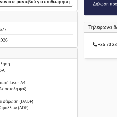
νονίστε ραντεβού για επιθεώρηση
Δήλωση προ
Τηλέφωνο &
677
.2026
+36 70 28
ώληση
ων.
πωτή laser A4
 Αποστολή φαξ
αι σάρωση (DADF)
0 φύλλων (ADF)