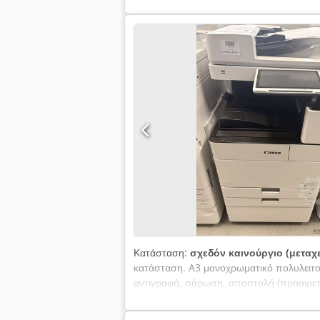
(monitor) - Ανταλλακτική λεπίδα
Κατάσταση:
σχεδόν καινούργιο (μεταχ
κατάσταση. A3 μονοχρωματικό πολυλειτου
αντιγραφή, σάρωση, αποστολή (προαιρετι
Χρήση: γραφείο / επιχείρηση • Κατηγορί