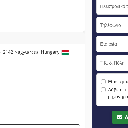
Ηλεκτρονικό 
Τηλέφωνο
Εταιρεία
, 2142 Nagytarcsa, Hungary
Τ.Κ. & Πόλη
Είμαι έμπ
Λάβετε π
μηχανήμα
Α