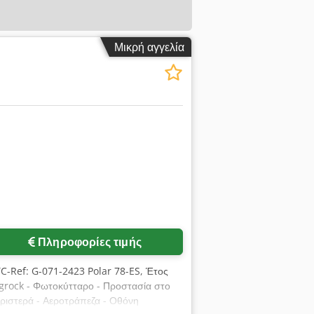
Μικρή αγγελία
Πληροφορίες τιμής
TC-Ref: G-071-2423 Polar 78-ES, Έτος
grock - Φωτοκύτταρο - Προστασία στο
ριστερά - Αεροτράπεζα - Οθόνη