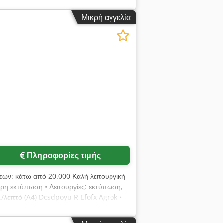
Μικρή αγγελία
Πληροφορίες τιμής
ων: κάτω από 20.000 Καλή λειτουργική
υρη εκτύπωση • Λειτουργίες: εκτύπωση,
./λεπτό (A4) Dcsdpoyu R Efofx Agrok •