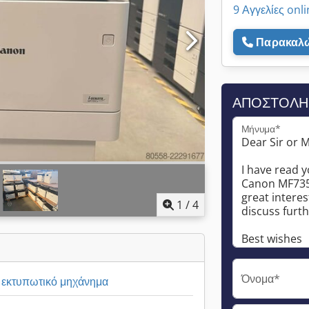
9 Αγγελίες onl
Παρακαλώ
ΑΠΟΣΤΟΛΉ
Μήνυμα*
1
/
4
Όνομα*
 εκτυπωτικό μηχάνημα