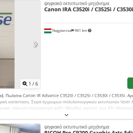
ψηφιακό εκτυπωτικό μηχάνημα
Canon
IRA C3520i / C3525i / C3530i
Nagytarcsa
961 km
1
/
6
ο)
, Πωλείται Canon IR Advance C3520i / C3525i / C3530i / C3535i. 
γική κατάσταση. Σειρά έγχρωμων πολυλειτουργικών εκτυπωτών laser Α3
γραφή, σάρωση (προαιρετικά φαξ) • Μέγεθος χαρτιού: έως Α3 • Κατηγορ
χύτητες: C3520i – 20 σελ./λεπτό C3525i – 25 σελ./λεπτό C3530i – 30 σε
είλτε μήνυμα.
ψηφιακό εκτυπωτικό μηχάνημα
RICOH
Pro C9200 Graphic Arts Edi