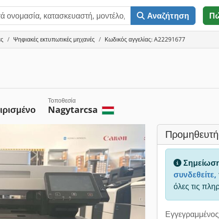
Αναζήτηση
Π
ές
Ψηφιακές εκτυπωτικές μηχανές
Κωδικός αγγελίας: A22291677
Τοποθεσία
ιρισμένο
Nagytarcsa
Προμηθευτή
Σημείωσ
συνδεθείτε,
όλες τις πλη
Εγγεγραμμένος