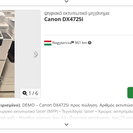
ψηφιακό εκτυπωτικό μηχάνημα
Canon
DX4725i
Nagytarcsa
961 km
1
/
6
ειρισμένο)
, DEMO – Canon DX4725i προς πώληση. Αριθμός εκτυπώσε
ργικό εκτυπωτικό laser (MFP) • Τεχνολογία: laser • Χρώμα: ασπρόμα
κά φαξ) • Μέγεθος χαρτιού: έως A3 • Ταχύτητα εκτύπωσης: έως 25 σελ
α: πολυλειτουργικός εκτυπωτής (MFP)