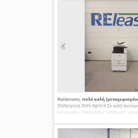
Κατάσταση:
πολύ καλή (μεταχειρισμέν
Dsdpsyuyq Defx Agreck Σε καλή λειτουρ
εκτύπωση • Λειτουργίες: εκτύπωση, αντι
Πεδίο χρήσης: γραφείο / επιχείρηση • Τα
περισσότερες πληροφορίες, παρακαλώ στ