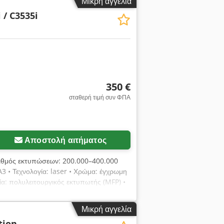
Μικρή αγγελία
 / C3535i
350 €
σταθερή τιμή συν ΦΠΑ
Αποστολή αιτήματος
Αριθμός εκτυπώσεων: 200.000–400.000
 • Τεχνολογία: laser • Χρώμα: έγχρωμη
ία: πολυλειτουργικός εκτυπωτής (MFP) •
λ./λεπτό C3535i – 35 σελ./λεπτό Για
Μικρή αγγελία
tion