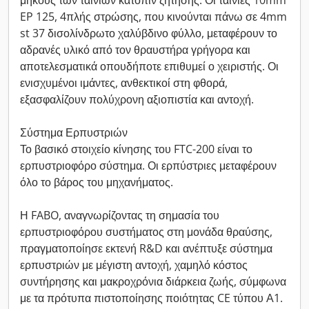
μήκους των ταινιών κατόπιν ζήτησης. Οι ταινίες 10mm
EP 125, 4πλής στρώσης, που κινούνται πάνω σε 4mm
st 37 δισολίνδρωτο χαλύβδινο φύλλο, μεταφέρουν το
αδρανές υλικό από τον θραυστήρα γρήγορα και
αποτελεσματικά οπουδήποτε επιθυμεί ο χειριστής. Οι
ενισχυμένοι ιμάντες, ανθεκτικοί στη φθορά,
εξασφαλίζουν πολύχρονη αξιοπιστία και αντοχή.
Σύστημα Ερπυστριών
Το βασικό στοιχείο κίνησης του FTC-200 είναι το
ερπυστριοφόρο σύστημα. Οι ερπύστριες μεταφέρουν
όλο το βάρος του μηχανήματος.
Η FABO, αναγνωρίζοντας τη σημασία του
ερπυστριοφόρου συστήματος στη μονάδα θραύσης,
πραγματοποίησε εκτενή R&D και ανέπτυξε σύστημα
ερπυστριών με μέγιστη αντοχή, χαμηλό κόστος
συντήρησης και μακροχρόνια διάρκεια ζωής, σύμφωνα
με τα πρότυπα πιστοποίησης ποιότητας CE τύπου Α1.