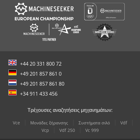
+44 20 331 800 72
+49 201 857 861 0
+49 201 857 861 80
+34 911 433 456
Τρέχουσες αναζητήσεις μηχανημάτων:
Vce
Μονάδες ξήρανσης
Συστήματα σιλό
Vdf
Vcp
Vdf 250
Vc 999