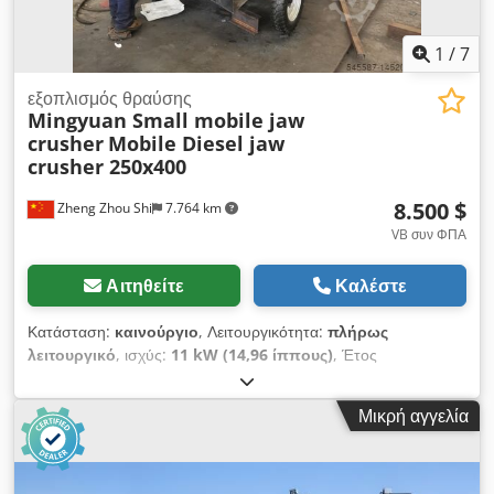
1
/
7
εξοπλισμός θραύσης
Mingyuan Small mobile jaw
crusher
Mobile Diesel jaw
crusher 250x400
8.500 $
Zheng Zhou Shi
7.764 km
VB συν ΦΠΑ
Αιτηθείτε
Καλέστε
Κατάσταση:
καινούργιο
, Λειτουργικότητα:
πλήρως
λειτουργικό
, ισχύς:
11 kW (14,96 ίππους)
, Έτος
κατασκευής:
2025
, Ο πετρελαιοκίνητος θραυστήρας σιαγόνων
PE250X400 με κόσκινο αναφέρεται συνήθως σε έναν κινητό
Μικρή αγγελία
θραυστήρα σιαγόνων εξοπλισμένο με πετρελαιοκινητήρα που
μπορεί να χρησιμοποιηθεί για την πρωτογενή θραύση
διαφόρων πρώτων υλών και περιλαμβάνει ένα σύστημα
κοσκίνισης για το διαχωρισμό του θρυμματισμένου υλικού σε