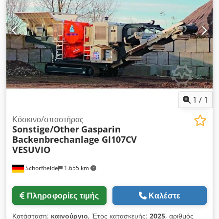
1
/
1
Κόσκινο/σπαστήρας
Sonstige/Other
Gasparin
Backenbrechanlage GI107CV
VESUVIO
Schorfheide
1.655 km
Πληροφορίες τιμής
Καλέστε
Κατάσταση:
καινούργιο
, Έτος κατασκευής:
2025
, αριθμός