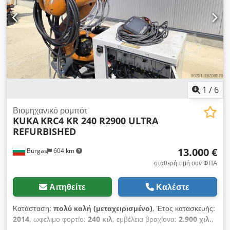
Λεπτός χειρισμός: FG08 i = 10,00 Κινητήρας ανύψωσης: KBH
112 B4 Μικρός κινητήρας ανύψωσης: KBA 71 B4
1
/
6
Βιομηχανικό ρομπότ
KUKA
KRC4 KR 240 R2900 ULTRA
REFURBISHED
13.000 €
Burgas
604 km
σταθερή τιμή συν ΦΠΑ
Αιτηθείτε
Καλέστε
Κατάσταση:
πολύ καλή (μεταχειρισμένο)
, Έτος κατασκευής:
2014
, ωφελιμο φορτίο:
240 κιλ
, εμβέλεια βραχίονα:
2.900 χιλ.
,
κατασκευαστής ελεγκτών:
KUKA
, μοντέλο ελεγκτή:
KRC4
, Τα