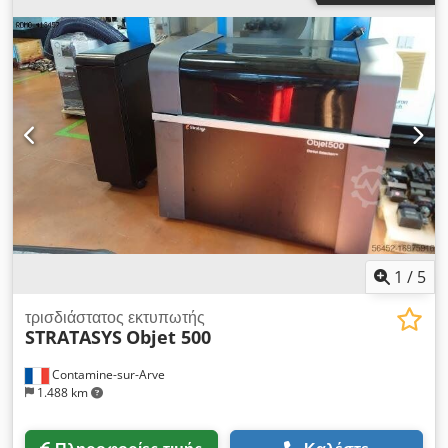
mm x 50 mm (μεσαίος) 250 mm x 250 mm x 125 mm,
(ψηλός) 250 mm x 250 mm x 250 mm x 250 mm. Ακρίβεια:
0,025 - 0,05 mm ανά 25,4 mm διάστασης τεμαχίου.
ΠΛΕΟΝΕΚΤΗΜΑΤΑ: Τεχνολογία στερεολιθογραφίας (SLA)
Μέγιστη χωρητικότητα φακέλου κατασκευής (Π x Β x Υ): 250 x
250 x 250 mm (10 x 10 x 10 in). Υψηλότερη ακρίβεια και
ακρίβεια Ανταλλάξιμες μονάδες παροχής υλικού (MDM). Χρήση
δύο μεγεθών σημείων λέιζερ ανά στρώμα - κανένας
συμβιβασμός μεταξύ ταχύτητας ή λεπτομέρειας
χαρακτηριστικών. Πραγματική σχεδίαση γραμμών σε Χ και Υ
για τον ακριβή καθορισμό καμπυλών. Κορυφαίο λογισμικό 3D
Sprint για την προετοιμασία και την παραγωγή αρχείων.
Συνδεσιμότητα cloud για προληπτική και άμεση εξυπηρέτηση
1
/
5
με το 3D Connect.
τρισδιάστατος εκτυπωτής
STRATASYS
Objet 500
Contamine-sur-Arve
1.488 km