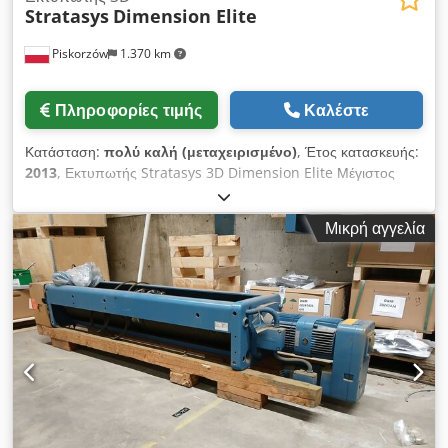
Stratasys
Dimension Elite
Piskorzów
1.370 km
Πληροφορίες τιμής
Καλέστε
Κατάσταση:
πολύ καλή (μεταχειρισμένο)
, Έτος κατασκευής:
2013
, Εκτυπωτής Stratasys 3D Dimension Elite Μέγιστος
όγκος κατασκευής : 203x203x305mm Cedpet Dq Rlefx Aphjrf
Μέγεθος: 686x914x1041 Βάρος (kg): 136
Μικρή αγγελία