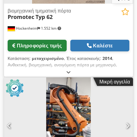
βιομηχανική τμηματική πόρτα
Promotec
Typ 62
Hockenheim
1.552 km
Πληροφορίες τιμής
Καλέστε
Κατάσταση:
μεταχειρισμένο
, Έτος κατασκευής:
2014
,
Ανθεκτική, βιομηχανική, ανοιγόμενη πόρτα με μηχανισμό,
ενσωματωμένη βοηθητική πόρτα και τμήματα με τζάμια. Ιδανική
για εργοστασιακές αίθουσες, αποθήκες και κτίρια logistics.
Μικρή αγγελία
Credszl Edispfx Aphjf Κατασκευαστής: Promotec
Industrietore Σειρά: Prismatherm Τύπος: 62 Διαστάσεις: 5 x
5 μ. Τύπος πόρτας: Βιομηχανική, ανοιγόμενη πόρτα με
μηχανισμό Εκτέλεση: Με ενσωματωμένη βοηθητική πόρτα
Τζάμια: Πολλαπλά τμήματα με τζάμια Έτος κατασκευής: 2014
Πρότυπο προϊόντος: EN 13241-1