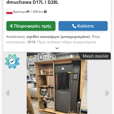
dmuchawa
D17L i D28L
Bystrzyca
1.368 km
Πληροφορίες τιμής
Καλέστε
Κατάσταση:
σχεδόν καινούργιο (μεταχειρισμένο)
, Έτος
κατασκευής:
2018
, Προς πώληση πλήρη συγκροτήματα
Aerzen D17L και D28L. Έτος κατασκευής 2018, σε άριστη
κατάσταση με κινητήρες 15 kW και 22 kW. Εγγύηση.
Μικρή αγγελία
Περισσότερες πληροφορίες τηλεφωνικά ή μέσω email.
Crjdslnlr Espfx Aphsf