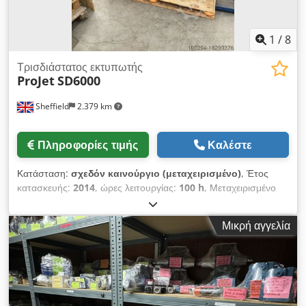
1
/
8
Τρισδιάστατος εκτυπωτής
ProJet
SD6000
Sheffield
2.379 km
Πληροφορίες τιμής
Καλέστε
Κατάσταση:
σχεδόν καινούργιο (μεταχειρισμένο)
, Έτος
κατασκευής:
2014
, ώρες λειτουργίας:
100 h
, Μεταχειρισμένο
μηχάνημα τρισδιάστατης εκτύπωσης ProJet SD6000 που
χρησιμοποιεί στερεολιθογραφική τεχνολογία. Το μηχάνημα είχε
Μικρή αγγελία
εξαιρετικά λίγες ώρες χρήσης κατά τη διάρκεια της μέχρι τώρα
ζωής του, αφού εγκαταστάθηκε και χρησιμοποιήθηκε ελάχιστα
κατά καιρούς για ερευνητικά έργα στο ερευνητικό τμήμα AMRC
του Πανεπιστημίου του Sheffield, γνωστό ως "Εργοστάσιο του
Μέλλοντος". Serial # 10311178101 Έτος 2014 ΚΑΤΑΣΚΕΥΉ &
ΧΑΡΑΚΤΗΡΙΣΤΙΚΆ ΤΟΥ ΜΗΧΑΝΉΜΑΤΟΣ Ο ProJet 6000 HD