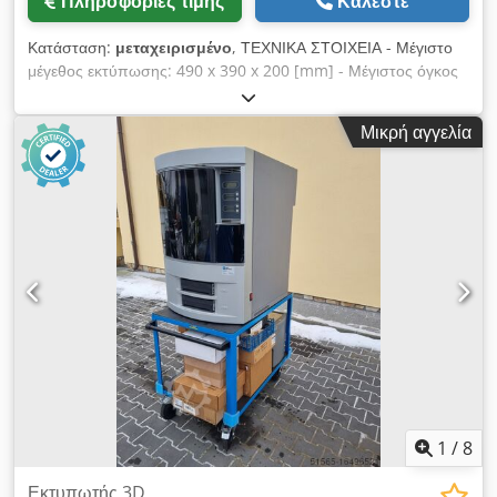
Πληροφορίες τιμής
Καλέστε
Κατάσταση:
μεταχειρισμένο
, ΤΕΧΝΙΚΑ ΣΤΟΙΧΕΙΑ - Μέγιστο
μέγεθος εκτύπωσης: 490 x 390 x 200 [mm] - Μέγιστος όγκος
πίεσης: 38,22 [L] - Ελάχιστο πάχος εκτύπωσης: 0,02 [mm] -
Ακρίβεια XY: 0,03 [mm] - Υλικά: Θερμοπλαστικό - Τροφοδοσία:
Μικρή αγγελία
110-240 [VAC] 50/60 [Hz] 1,5 [kW] ΒΑΡΟΣ ΚΑΙ ΔΙΑΣΤΑΣΕΙΣ -
Απαιτήσεις χώρου: 1.400 x 1.260 [mm] Csdpfjuhcbpox
Aphorf - Ύψος μηχανής: 1.100 [mm] - Βάρος μηχανής: 429
[kg]
1
/
8
Εκτυπωτής 3D