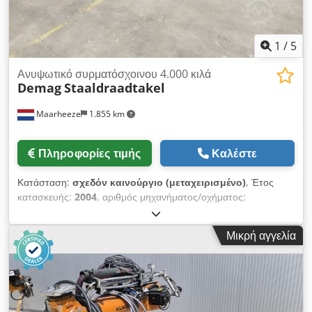
1
/
5
Ανυψωτικό συρματόσχοινου 4.000 κιλά
Demag
Staaldraadtakel
Maarheeze
1.855 km
Πληροφορίες τιμής
Καλέστε
Κατάσταση:
σχεδόν καινούργιο (μεταχειρισμένο)
, Έτος
κατασκευής:
2004
, αριθμός μηχανήματος/οχήματος:
41572121
, Demag καινούργιος/αχρησιμοποίητος γερανός
συρματόσκοινου. Παρά το έτος κατασκευής 2004, είναι ακόμα
Μικρή αγγελία
καινούργιος και αχρησιμοποίητος. Τύπος: Demag DH520 H52
KV1 – 4/2-2 F10 Ανυψωτική ικανότητα: 4000 kg Διαδρομή
γάντζου: 30,20 m Συρματόσχοινο ανύψωσης: ø 11 mm
Ταχύτητα ανύψωσης υψηλή: 6,3 m/min Ταχύτητα ανύψωσης
χαμηλή: 0,6 m/min Crsdow Sktkspfx Aphof Ισχύς: 3,6 KW