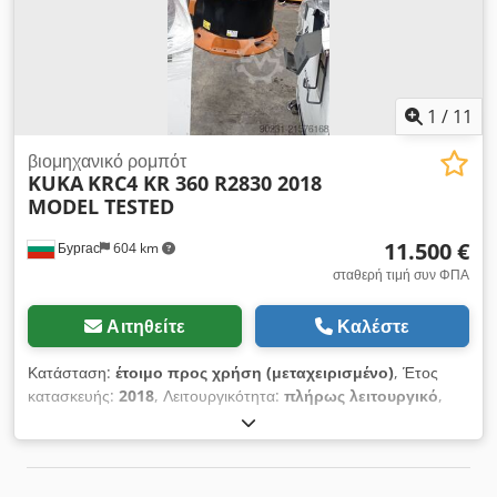
1
/
11
βιομηχανικό ρομπότ
KUKA
KRC4 KR 360 R2830 2018
MODEL TESTED
11.500 €
Бургас
604 km
σταθερή τιμή συν ΦΠΑ
Αιτηθείτε
Καλέστε
Κατάσταση:
έτοιμο προς χρήση (μεταχειρισμένο)
, Έτος
κατασκευής:
2018
, Λειτουργικότητα:
πλήρως λειτουργικό
,
ωφελιμο φορτίο:
240 κιλ
, εμβέλεια βραχίονα:
3.330 χιλ.
,
κατασκευαστής ελεγκτών:
KUKA
, μοντέλο ελεγκτή:
KRC4
,
μοντέλο χειριστηρίου:
KCP4
, Το KUKA KR 360 R2830 είναι ένας
ρομποτικός βραχίονας 6 αξόνων, με μέγιστη χωρητικότητα