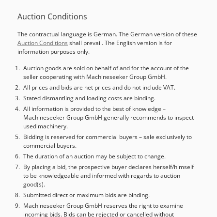
φορτίου 360 kg και μέγιστη εμβέλεια 2830 mm.
Auction Conditions
Χρησιμοποιείται συνήθως σε βιομηχανικές εφαρμογές, όπως η
στοίβαξη παλετών. Credpfjywrtkox Aphof Χωρητικότητα
The contractual language is German. The German version of these
φορτίου: 360 kg Μέγιστη εμβέλεια: 2830 mm Θέση
Auction Conditions
shall prevail. The English version is for
τοποθέτησης: Στο έδαφος Επαναληψιμότητα θέσης (ISO
information purposes only.
9283): 0,06 mm Ελεγκτής: KR C4 Αριθμός αξόνων: 6
Κατάσταση: Μεταχειρισμένο & Ελεγμένο Η τιμή δεν
Auction goods are sold on behalf of and for the account of the
seller cooperating with Machineseeker Group GmbH.
περιλαμβάνει τα έξοδα αποστολής. Ως PLC Merkezi EOOD,
διαθέτουμε περισσότερους από 500 ρομποτικούς βραχίονες
All prices and bids are net prices and do not include VAT.
στο απόθεμά μας και συνεργαζόμαστε με τις μάρκες KUKA,
Stated dismantling and loading costs are binding.
ABB, FANUC και Motoman. Προσφέρουμε επίσης υπηρεσίες
All information is provided to the best of knowledge –
Machineseeker Group GmbH generally recommends to inspect
προσαρμοσμένης μηχανολογικής μελέτης και σχεδιασμού για
used machinery.
τις συγκεκριμένες ανάγκες παραγωγής σας.
Bidding is reserved for commercial buyers – sale exclusively to
commercial buyers.
The duration of an auction may be subject to change.
By placing a bid, the prospective buyer declares herself/himself
to be knowledgeable and informed with regards to auction
good(s).
Submitted direct or maximum bids are binding.
Machineseeker Group GmbH reserves the right to examine
incoming bids. Bids can be rejected or cancelled without