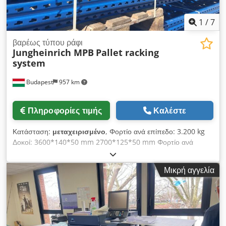
1
/
7
βαρέως τύπου ράφι
Jungheinrich MPB
Pallet racking
system
Budapest
957 km
Πληροφορίες τιμής
Καλέστε
Κατάσταση:
μεταχειρισμένο
, Φορτίο ανά επίπεδο: 3.200 kg
Δοκοί: 3600*140*50 mm 2700*125*50 mm Φορτίο ανά
παλέτα: 800 kg Πλαίσια: 8500*1100*100 mm 7900*1100*120
mm Εάν χρειάζεστε ράφια ή αξεσουάρ σε άλλες διαμορφώσεις
Μικρή αγγελία
ή εκδόσεις, παρακαλούμε επικοινωνήστε μαζί μας.
Προσφέρουμε ένα πλήρες πρόγραμμα καινούργιων και
μεταχειρισμένων ραφιών καθώς και αξεσουάρ και σας
υποστηρίζουμε πρόθυμα στον σχεδιασμό σας. Chedpeg
Tmvhefx Aixea Πρόσθετα αξεσουάρ όπως π.χ.: Προστασία