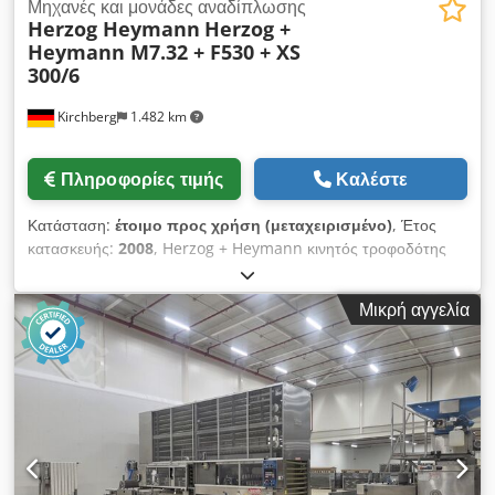
Μηχανές και μονάδες αναδίπλωσης
Herzog Heymann
Herzog +
Heymann M7.32 + F530 + XS
300/6
Kirchberg
1.482 km
Πληροφορίες τιμής
Καλέστε
Κατάσταση:
έτοιμο προς χρήση (μεταχειρισμένο)
, Έτος
κατασκευής:
2008
, Herzog + Heymann κινητός τροφοδότης
επίπεδης στοίβαξης F530, έτος κατασκευής 2008 Herzog +
Heymann M7.32, έτος κατασκευής 2008 – κατάλληλο για
Μικρή αγγελία
μικροδιπλώσεις – 12 θυλάκια τσάκισης – διάμετρος κυλίνδρου
32mm – ελάχιστο μήκος τσάκισης 25mm – μέγιστο πλάτος
εργασίας 52cm – διπλοί οπίσθιοι άξονες μαχαιριών –
ενδιάμεσος μεταφορέας Herzog + Heymann σύστημα
τσάκισης XS 300/6, έτος κατασκευής 2008 – για μικρές
διαστάσεις Herzog + Heymann έξοδος όρθιας στοίβαξης 271,
έτος κατασκευής 2008 Stahl έξοδος όρθιας στοίβαξης για
μικροδιπλώσεις STA30F, έτος κατασκευής 1990 Herzog +