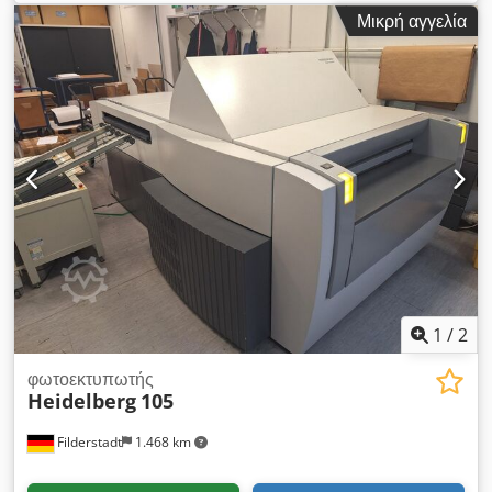
Μικρή αγγελία
1
/
2
φωτοεκτυπωτής
Heidelberg
105
Filderstadt
1.468 km