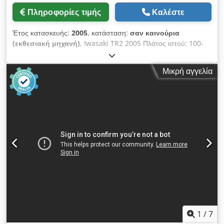
Πληροφορίες τιμής
Καλέστε
Έτος κατασκευής:
2005
, κατάσταση:
σαν καινούρια
(εκθεσιακή μηχανή)
, Iwasaki TR2 2005 Πλάτος ιστού: 100-
330 mm Μέγιστη επιφάνεια εκτύπωσης: 310 x 254 mm
Επανάληψη εκτύπωσης: 50-260 mm Μέγιστη μηχανική
Μικρή αγγελία
ταχύτητα: 50 μ./λεπτό Ισχύς μηχανήματος: 3φ/26 kW Csdpfoy
Tlyiex Aixoha Βάρος μηχανής: περ. 12.000 kg Αποτύλιγμα 6
μονάδες υγρής UV όφσετ εκτύπωσης 1 μονάδα UV
φλεξογραφίας 1 περιστροφική κοπή με μήτρα Εγκάρσια κοπή
Επανατύλιγμα Σύστημα επιθεώρησης με κάμερα BST
Υπολογιστικά ελεγχόμενο σύστημα μελανιού CABER με SIP3
Σύστημα απομακρυσμένης τεχνικής διάγνωσης Ψύκτης Όλοι οι
άξονες μελανώματος έχουν αντικατασταθεί με καινούργιους
1
/
7