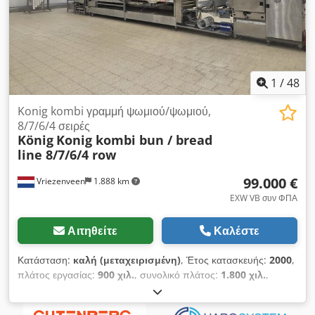
Heymann ενδιάμεσος μεταφορέας 246/08, έτος κατασκευής
2008 Προαιρετικά: Cedpox Hbkdofx Aixjha Herzog +
Heymann τροφοδότης μικρών διαστάσεων, έτος κατασκευής
1991 – αναρρόφηση από κάτω
1
/
48
Konig kombi γραμμή ψωμιού/ψωμιού,
8/7/6/4 σειρές
König
Konig kombi bun / bread
line 8/7/6/4 row
99.000 €
Vriezenveen
1.888 km
EXW VB συν ΦΠΑ
Αιτηθείτε
Καλέστε
Κατάσταση:
καλή (μεταχειρισμένη)
, Έτος κατασκευής:
2000
,
πλάτος εργασίας:
900 χιλ.
, συνολικό πλάτος:
1.800 χιλ.
,
συνολικό μήκος:
12.000 χιλ.
, συνολικό ύψος:
3.550 χιλ.
,
συνολικό βάρος:
8.000 κιλ
, Προς πώληση: Konig Kombi