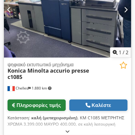
πλαισίων, γωνιακή προστασία, προστασία πρόσκρουσης,
αντικατοπτριστικές ασφάλειες, μοριοσανίδες, σχάρες, πλέγματα
πλάτης, δοκοί βάθους διαθέσιμα. Αποστολή: Παρακαλούμε
ρωτήστε για τα έξοδα αποστολής αναφέροντας τον
ταχυδρομικό σας κώδικα και την τοποθεσία, καθώς και τον
επιθυμητό αριθμό τεμαχίων. Πρόσθετες υπηρεσίες:
Σχεδιασμός, συναρμολόγηση/αποσυναρμολόγηση ραφιών,
αγορά/πώληση Επιφυλάξεις για αλλαγές, λάθη στα τεχνικά
στοιχεία και τις τιμές, καθώς και για ενδεχόμενη ενδιάμεση
1
/
2
πώληση!
ψηφιακό εκτυπωτικό μηχάνημα
Konica Minolta
accurio presse
c1085
Chelles
1.880 km
Πληροφορίες τιμής
Καλέστε
Κατάσταση:
καλή (μεταχειρισμένη)
, KM C1085 ΜΕΤΡΗΤΗΣ
ΧΡΩΜΑ 3.399.000 ΜΑΥΡΟ 400.000, σε καλή λειτουργική
κατάσταση, διαθέσιμο. Codpfx Aoymgxloixeha