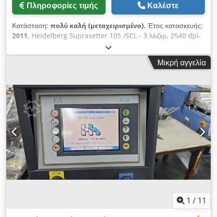
Πληροφορίες τιμής
Καλέστε
Κατάσταση:
πολύ καλή (μεταχειρισμένο)
, Έτος κατασκευής:
2011
, Heidelberg Suprasetter 105 /SCL - 3 λέιζερ, 2540 dpi-
5080 dpi - Ώρες λειτουργίας λέιζερ: 9818 - Διάτρητη Bacher -
1 Bit Metashooter εγκατεστημένο σε Dell PC Chedpfsx Uq
Μικρή αγγελία
Alox Aixsa - Συμβόλαιο πλήρους συντήρησης με Heidelberg -
Πολύ καλή κατάσταση - Advand Stacker
1
/
11