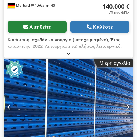
140.000 €
Morbach
1.665 km
παραστάσεων.
VB συν ΦΠΑ
Αιτηθείτε
Καλέστε
Κατάσταση:
σχεδόν καινούργιο (μεταχειρισμένο)
, Έτος
κατασκευής:
2022
, Λειτουργικότητα:
πλήρως λειτουργικό
,
αριθμός μηχανήματος/οχήματος:
010/Q
, Προς πώληση
προσφέρεται μηχάνημα παραγωγής χάρτινων τσαντών,
Μικρή αγγελία
κατασκευασμένο από την εταιρεία GAPS στην Ιταλία. Πλάτος
ρολού: 670-1670 mm Διάμετρος ρολού: 1200 mm Διάμετρος
πυρήνα ρολού: 76 mm Βάρος χαρτιού: 90-140 gr/m² Πλάτος
τσάντας: 240-540 mm Μήκος κοπής με χερούλια: 380-670
mm Πτύχωση: 90-270 mm Ύψος χερούλιου: 100 mm Πλάτος
χερούλιου: 16 mm Μήκος καλυπτικού ετικέτας: 160 mm Ύψος
καλυπτικού ετικέτας: 52 mm Διάμετρος ρολού καλυπτικού:
1200 mm Chjdpfx Aieww T Naoxea Πλάτος ρολού
καλυπτικού: 100 mm Βάρος χαρτιού καλυπτικού: 80-100
gr/m² Μέγιστη ταχύτητα παραγωγής: 120 κύκλοι
Εγκατεστημένη ισχύς: 30 KW Βάρος: 24.500 kg Διαστάσεις
εγκατάστασης: 16.500 x 3.500 x 2.800 mm