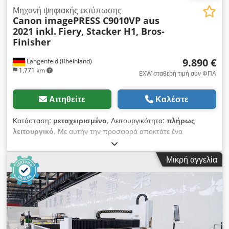
Μηχανή ψηφιακής εκτύπωσης
Canon imagePRESS C9010VP aus
2021 inkl.
Fiery, Stacker H1, Bros-
Finisher
9.890 €
Langenfeld (Rheinland)
1.771 km
EXW σταθερή τιμή συν ΦΠΑ
Αιτηθείτε
Καλέστε
Κατάσταση:
μεταχειρισμένο
, Λειτουργικότητα:
πλήρως
λειτουργικό
, Με αυτήν την προσφορά αποκτάτε ένα
μεταχειρισμένο σύστημα παραγωγής έγχρωμων εκτυπώσεων
"Canon imagePRESS C9010 VP". Αντικείμενο πώλησης: 1 x
Μικρή αγγελία
Canon imagePRESS C9010 VP με τον ακόλουθο εξοπλισμό:
συμπεριλαμβανομένου Prisma Controller ή Fiery Controller
συμπεριλαμβανομένου τελικού συρραφής φυλλαδίων N2
συμπεριλαμβανομένου POD Deck D1 Μετρητές: Chjdpfx Aieu
Ecl Eoxoa Σύνολο: Περίπου 1.880.920 σελίδες Κατάσταση:
Πρόκειται για μεταχειρισμένη συσκευή η οποία ενδέχεται να
φέρει ίχνη χρήσης (μικρές γρατζουνιές ή κιτρινίσματα). Η