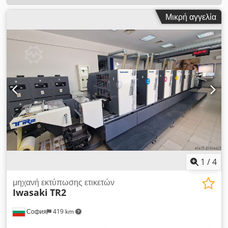
Μικρή αγγελία
1
/
4
μηχανή εκτύπωσης ετικετών
Iwasaki
TR2
София
419 km