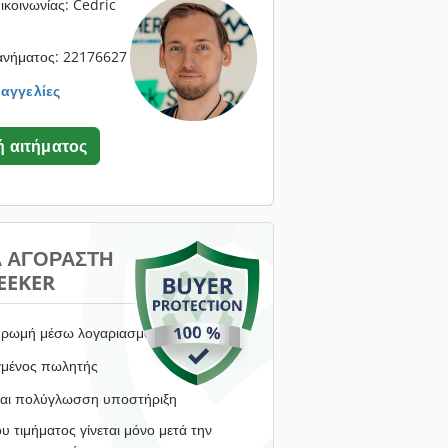
κοινωνίας: Cedric
ανήματος: 22176627
 αγγελίες
 αιτήματος
Α ΑΓΟΡΑΣΤΉ
EEKER
ρωμή μέσω λογαριασμού μεσεγγύησης
γμένος πωλητής
αι πολύγλωσση υποστήριξη
υ τιμήματος γίνεται μόνο μετά την