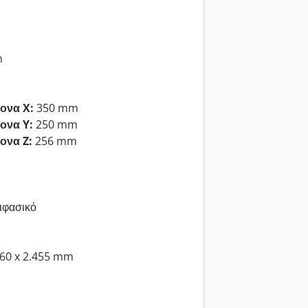
m
ονα X:
350 mm
ονα Y:
250 mm
ονα Z:
256 mm
ιφασικό
760 x 2.455 mm