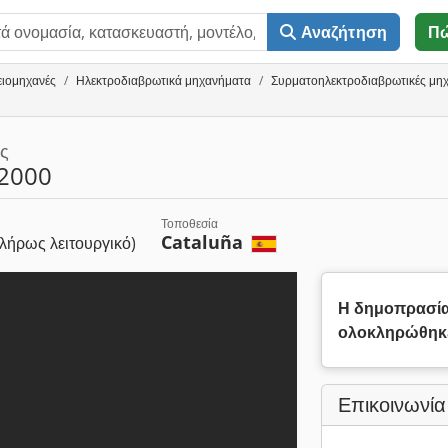
Αναζήτηση
Π
ειομηχανές
Ηλεκτροδιαβρωτικά μηχανήματα
Συρματοηλεκτροδιαβρωτικές μηχα
ς
2000
Τοποθεσία
Cataluña
λήρως λειτουργικό)
Η δημοπρασί
ολοκληρώθηκ
Επικοινωνία