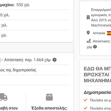
μαχίου:
550 χιλ.
Επαγγελματί
0 χιλ.
εμπορικός 
Από 2015 σ
 χιλ.
Machinesee
Ισπανία
 χιλ.
Απόσταση: 
χλμ
– Απόσταση: περ. 1.664 χλμ
ΕΔΏ ΘΑ Μ
λος της δημοπρασίας
ΒΡΊΣΚΕΤΑΙ
ΜΗΧΆΝΗΜΆ
Δημοπρασία 
Πουλάτε σε μ
αβή στον
Έξοδα αποστολής:
Πουλάτε στην