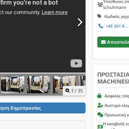
Υπεύθυνος επι
Schuhmann
Κωδικός μηχ
+49 201 8...
Αποστολή
ΠΡΟΣΤΑΣΊ
MACHINES
1
/
35
Ασφαλής πλη
Αυστηρά ελε
ηση δημοπρασίας
Προσωπική κ
Η καταβολή το