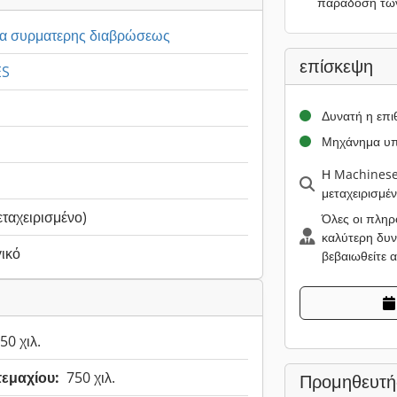
παράδοση τω
α συρματερης διαβρώσεως
επίσκεψη
ES
Δυνατή η επ
Μηχάνημα υπ
Η Machinesee
μεταχειρισμέ
εταχειρισμένο)
Όλες οι πληρ
καλύτερη δυν
ικό
βεβαιωθείτε 
50 χιλ.
τεμαχίου:
750 χιλ.
Προμηθευτή