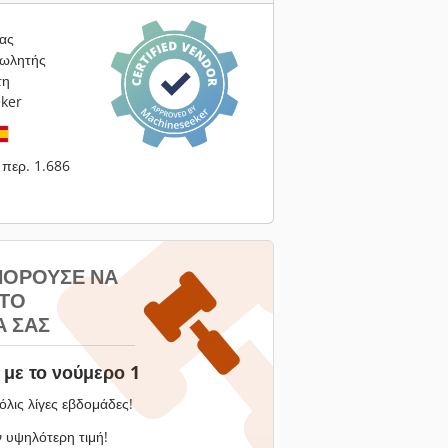
ας
πωλητής
τη
ker
περ. 1.686
ΠΟΡΟΎΣΕ ΝΑ
 ΤΟ
 ΣΑΣ
με το νούμερο 1
όλις λίγες εβδομάδες!
 υψηλότερη τιμή!