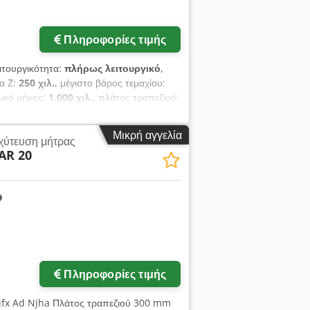
Πληροφορίες τιμής
ειτουργικότητα:
πλήρως λειτουργικό
,
να Z:
250 χιλ.
, μέγιστο βάρος τεμαχίου:
λικό μήκος:
1.000 χιλ.
, πλάτος τραπεζιού:
ο μήκος κατεργαζόμενου τεμαχίου:
800
εργασίας (μέγ.):
265 χιλ.
, GF
Μικρή αγγελία
χύτευση μήτρας
ασίας: X=350 mm, Y=250 mm, Z=250 mm
AR 20
00 mm, Z=265 mm Μέγιστο βάρος
ού - τσοκ: 230 - 480 mm Γεννήτρια APG
2 µm Περιλαμβάνει πνευματικό τσοκ
αγκαζέ Βάρος μηχανήματος (καθαρό):
Το μηχάνημα θα καθαριστεί, θα
ε και την εγκατάστασή του για εσάς.
Πληροφορίες τιμής
fx Ad Njha Πλάτος τραπεζιού 300 mm