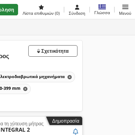
ώληση
Γλώσσα
Λίστα επιθυμιών
(0)
Σύνδεση
Μενού
Σχετικότητα
ρος
λεκτροδιαβρωτικά μηχανήματα
300-399 mm
Δημοπρασία
 τη χύτευση μήτρας
INTEGRAL 2