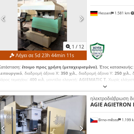
Hessen
1.581 km
1
/
12
Λήγει σε
5
d
23
h
44
min
10
s
Κατάσταση:
έτοιμο προς χρήση (μεταχειρισμένο)
, Έτος κατασκευής
λειτουργικό
, διαδρομή άξονα Χ:
350 χιλ.
, διαδρομή άξονα Y:
250 χιλ.
,
βάρος τεμαχίου:
400 κιλ
, μοντέλο ελεγκτή:
AGIEMATIC T
, Χωρίς ελάχι
υψηλότερη προσφορά! ΤΕΧΝΙΚΕΣ ΛΕΠΤΟΜΕΡΕΙΕΣ Διαδρομή άξονα X: 
Διαδρομή άξονα Z: 350 mm Γρήγορη κίνηση: περίπου 720 mm/λεπτό Άξον
ηλεκτροδιάβρωση δ
Διαστάσεις τραπεζιού: 600 × 450 mm Μέγιστες διαστάσεις τεμαχίου ερ
AGIE
AGIETRON 
Μέγιστο βάρος τεμαχίου εργασίας: 400 kg Μέγιστο βάρος ηλεκτροδίου: 
εργασίας: περίπου 830 × 590 × 350 mm Απόσταση τραπεζιού από την
Adezpypns Nja ΛΕΠΤΟΜΕΡΕΙΕΣ ΜΗΧΑΝΗΜΑΤΟΣ Σύστημα ελέγχου: AGI
Brno-město
1.199 
Σύνδεση δικτύου: 400 V / 50 Hz Διαστάσεις και βάρος Διαστάσεις (Μ x Π
mm Βάρος μηχανήματος: περίπου 2.550 kg