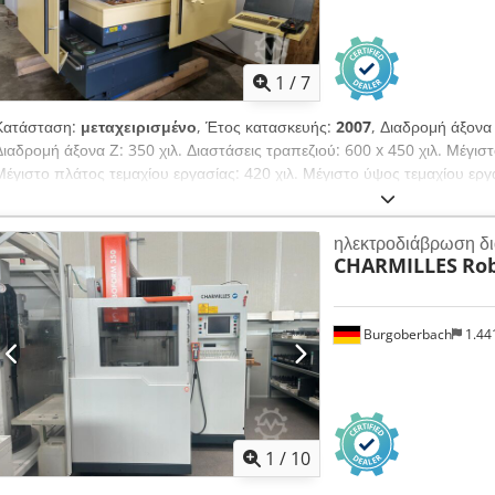
1
/
7
Κατάσταση:
μεταχειρισμένο
, Έτος κατασκευής:
2007
, Διαδρομή άξονα 
Διαδρομή άξονα Ζ: 350 χιλ. Διαστάσεις τραπεζιού: 600 x 450 χιλ. Μέγιστ
Μέγιστο πλάτος τεμαχίου εργασίας: 420 χιλ. Μέγιστο ύψος τεμαχίου ερ
Μέγιστο βάρος τεμαχίου εργασίας: 400 κιλά Διαστάσεις μηχανήματος: 19
ηλεκτροδιάβρωση δ
CHARMILLES
Ro
Burgoberbach
1.44
1
/
10