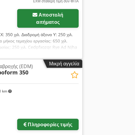
EXW σταθερή τιμή συν ΦΠΑ
Αποστολή
αιτήματος
Χ: 350 χιλ. Διαδρομή άξονα Υ: 250 χιλ.
ο μήκος τεμαχίου εργασίας: 650 χιλ.
γασίας: 250 χιλ. Cedpfxozqr Rye Ad Njha
30 x 2690 x 2620 χιλ. Βάρος: 2700 κιλά
Μικρή αγγελία
ιαβροχής (EDM)
boform 350
1 km
Πληροφορίες τιμής