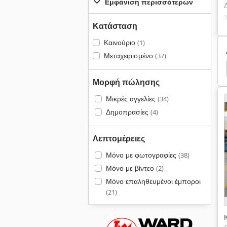
Εμφάνιση περισσότερων
Κατάσταση
Καινούριο
(1)
Μεταχειρισμένο
(37)
Agie
Agie Evolution 2
Ζουμπάδες Και Μήτρες
Μορφή πώλησης
Μικρές αγγελίες
(34)
Δημοπρασίες
(4)
Λεπτομέρειες
Μόνο με φωτογραφίες
(38)
Μόνο με βίντεο
(2)
Μόνο επαληθευμένοι έμποροι
(21)