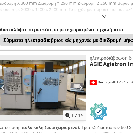
Διαδρομή X 300 mm Διαδρομή Y 250 mm Διαδρομή Z 250 mm Βάρος μη
χώρος περ. 2000 x 1200 x 2500 mm Το μηχάνημα παραδίδεται με πολύ
Ανακαλύψτε περισσότερα μεταχειρισμένα μηχανήματα
Σύρματα ηλεκτροδιαβρωτικές μηχανές με διαδρομή μή
ηλεκτροδιάβρωση δ
AGIE
Agietron I
Beringen
1.434 km
1
/
15
Κατάσταση:
πολύ καλή (μεταχειρισμένο)
, Τραπέζι διαστάσεων 600 x 