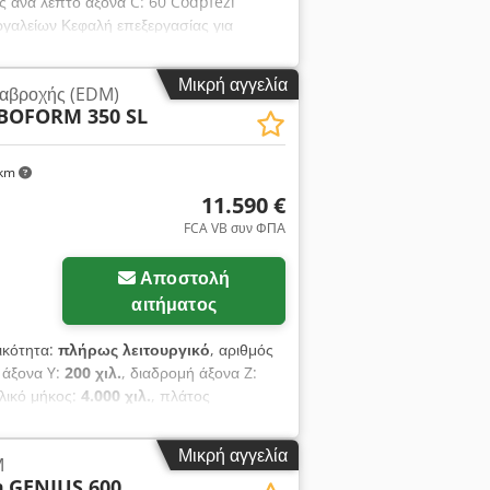
ές ανά λεπτό άξονα C: 60 Codpfezi
γαλείων Κεφαλή επεξεργασίας για
G
Μικρή αγγελία
ιαβροχής (EDM)
BOFORM 350 SL
 km
11.590 €
FCA VB συν ΦΠΑ
Αποστολή
αιτήματος
γικότητα:
πλήρως λειτουργικό
, αριθμός
 άξονα Y:
200 χιλ.
, διαδρομή άξονα Z:
λικό μήκος:
4.000 χιλ.
, πλάτος
συνολικό βάρος:
5.000 κιλ
, συχνότητα
κτή:
SOLUTION
, CHARMILLES
Μικρή αγγελία
M
ρεύμα: 10,6 Α - Τραπέζι με τρεις
m
GENIUS 600
να σύστημα συγκράτησης EROWA, καθώς