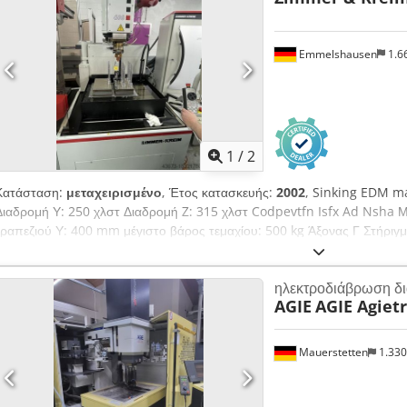
και ένα αυτόματο σύστημα αλλαγής εργαλείων και ηλεκτροδίων EROWA
44 ηλεκτροδίων, επιπλέον δύο πάγκους εργασίας με τα κατάλληλα αξε
Emmelshausen
1.6
πλάκα συγκράτησης και διάφορα συστήματα και ηλεκτρόδια EROWA. Πρ
οριστικά μεταξύ της 8ης και της 10ης Σεπτεμβρίου 2026, σε ημερομηνί
Dietzenbach – φορτωμένο σε φορτηγό.
1
/
2
Κατάσταση:
μεταχειρισμένο
, Έτος κατασκευής:
2002
, Sinking EDM m
Διαδρομή Υ: 250 χλστ Διαδρομή Z: 315 χλστ Codpevtfn Isfx Ad Nsha Μ
τραπεζιού Υ: 400 mm μέγιστο βάρος τεμαχίου: 500 kg Άξονας Γ Στήρ
ηλεκτροδιάβρωση δ
AGIE
AGIE Agiet
Mauerstetten
1.33