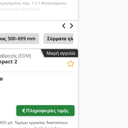
χανήματος περ. 1,2 t Απαιτούμενος
 εκτεταμένο εξοπλισμό
κους 500–699 mm
Σύρματα ηλεκτροδιαβρωτικά μηχαν
Μικρή αγγελία
ιαβροχής (EDM)
mpact 2
Πληροφορίες τιμής
450 χιλ. Τεμάχιο εργασίας διαστάσεων