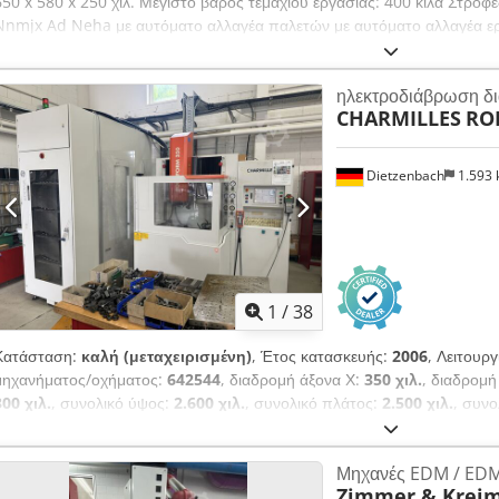
650 x 580 x 250 χιλ. Μέγιστο βάρος τεμαχίου εργασίας: 400 κιλά Στροφ
Nnmjx Ad Neha με αυτόματο αλλαγέα παλετών με αυτόματο αλλαγέα ερ
τρισδιάστατη κατεργασία Διάφορα αξεσουάρ MARCELS MASCHINEN A
ηλεκτροδιάβρωση δ
CHARMILLES
RO
Dietzenbach
1.593
1
/
38
Κατάσταση:
καλή (μεταχειρισμένη)
, Έτος κατασκευής:
2006
, Λειτουρ
μηχανήματος/οχήματος:
642544
, διαδρομή άξονα Χ:
350 χιλ.
, διαδρομή
300 χιλ.
, συνολικό ύψος:
2.600 χιλ.
, συνολικό πλάτος:
2.500 χιλ.
, συνο
τραπεζιού:
400 χιλ.
, μήκος τραπεζιού:
450 χιλ.
, τάση εισόδου:
400 V
, 
εισόδου:
50 Hz
, κατασκευαστής ελεγκτών:
CHARMILLES
, μοντέλο ελεγ
Μηχανές EDM / ED
ROBOFORM 350 SL – Μηχανή ηλεκτροδιάβρωσης με βύθιση - Ονομαστικό 
Zimmer & Krei
αυλακώσεις Codpfszldycjx Ad Njha Η μηχανή είναι εξοπλισμένη με έ