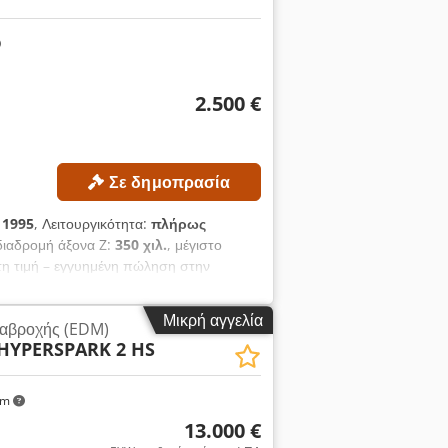
2.500 €
Σε δημοπρασία
:
1995
, Λειτουργικότητα:
πλήρως
 διαδρομή άξονα Z:
350 χιλ.
, μέγιστο
στη τιμή – εγγυημένη πώληση στην
350 mm Διαδρομή άξονα Y: 250 mm
ες: 4 (X, Y, Z, C) Περιοχή εργασίας
Μικρή αγγελία
ιαβροχής (EDM)
γασίας: περίπου 860 × 620 × 350 mm
HYPERSPARK 2 HS
100 kg Εσωτερικές διαστάσεις δεξαμενής
 κωνική βάση: 170 – 520 mm Chedpfx
EMATIC T Γεννήτρια: AGIEPULS 60
km
 x Υ): περίπου 3.000 × 1.700 × 2.580
13.000 €