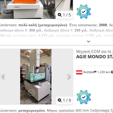
1
/
5
Κατάσταση:
πολύ καλή (μεταχειρισμένο)
, Έτος κατασκευής:
2008
, Λ
διαδρομή άξονα Χ:
350 χιλ.
, διαδρομή άξονα Y:
250 χιλ.
, διαδρομή άξο
200 κιλ
, συνολικό ύψος:
2.372 χιλ.
, συνολικό πλάτος:
1.731 χιλ.
, συνο
630 χιλ.
, πινελιά με φτερό:
250 χιλ.
, μήκος τραπεζιού:
400 χιλ.
, μέγιστ
ιλ.
, μέγιστο πλάτος κατεργαζόμενου τεμαχίου:
500 χιλ.
, ύψος τεμαχίου 
Μηχανή EDM για τη 
AgieCharmilles FORM 20 Έτος κατασκευής: 2008 Διαδρομές κατεργ
AGIE
MONDO ST
Chsdpfx Adezrut Ts Noa Μέγιστο μέγεθος τεμαχίου: X=800 mm, Y=5
τεμαχίου: 200 kg Μέγιστο βάρος ηλεκτροδίου: 50 kg Απόσταση τραπεζι
FORM – ρεύμα εργασίας 72 αμπέρ Καλύτερη επιτεύξιμη επιφάνεια Ra 0,
Αυστρία
1.230 km
Erowa ITS 50 Περιλαμβάνει 4πλό αυτόματο αλλάκτη ηλεκτροδίων στο μ
2000 kg Διαστάσεις μηχανήματος (Μ x Π x Υ): 1300 x 1850 x 2500 mm 
συντηρηθεί και θα ελεγχθεί μετά την παραγγελία. Με χαρά αναλαμβάνουμ
1
/
9
Κατάσταση:
μεταχειρισμένο
, Μήκος τραπεζιού 400 mm Cedpsvwgq Sj