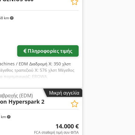
 Robot Compact, με δυνατότητα αλλαγής
σουάρ, όπως μέσα συγκράτησης, μια
68 km
οσοχή: το προϊόν πρέπει να παραληφθεί
α που θα οριστεί αργότερα. FCA D-63128
Ζητήστε περισσότερες
φωτογραφίες
Πληροφορίες τιμής
achines / EDM Διαδρομή Χ: 350 χλστ
έγεθος τραπεζιού Χ: 576 χλστ Μέγεθος
ιγμα πορτμπαγκάζ: EROWA
Μικρή αγγελία
ιαβροχής (EDM)
ron Hyperspark 2
0 km
14.000 €
FCA σταθερή τιμή συν ΦΠΑ