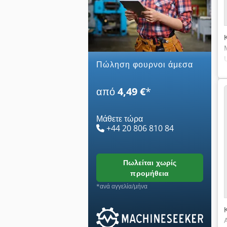
Πώληση φουρνοι άμεσα
από
4,49 €
*
Μάθετε τώρα
+44 20 806 810 84
πωλείται χωρίς
προμήθεια
*ανά αγγελία/μήνα