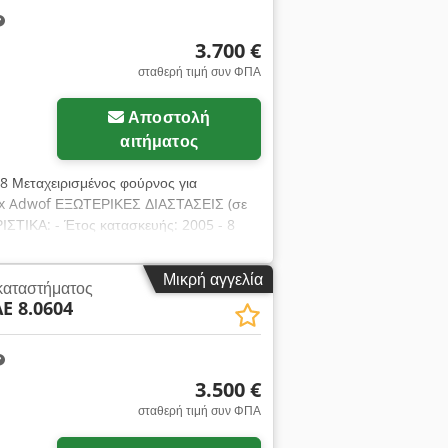
3.700 €
σταθερή τιμή συν ΦΠΑ
Αποστολή
αιτήματος
98 Μεταχειρισμένος φούρνος για
pfx Adwof ΕΞΩΤΕΡΙΚΕΣ ΔΙΑΣΤΑΣΕΙΣ (σε
ΙΣΤΙΚΑ: - Έτος κατασκευής: 2005 - 8
 ΕΞΟΠΛΙΣΜΟΣ: - Σύστημα παραγωγής
ναγραφόμενη τιμή είναι καθαρή τιμή.
Μικρή αγγελία
καταστήματος
άμα των προϊόντων μας θα βρείτε:
E 8.0604
ρνους ζαχαροπλαστικής, φούρνους για
ς αερίου, φούρνους θερμικού λαδιού,
 ψωμιού, γραμμές παραγωγής ψωμιών,
 μπαγκέτες, ζυμωτήρια, μίξερ, μηχανές
3.500 €
α δείτε την πλήρη και ενημερωμένη γκάμα
σταθερή τιμή συν ΦΠΑ