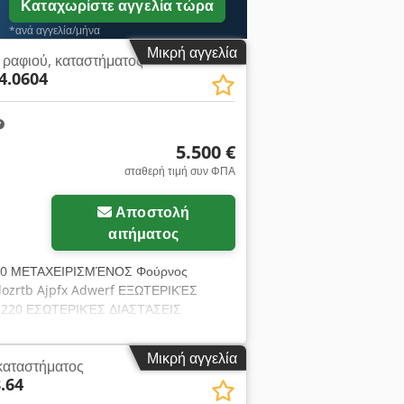
Καταχωρίστε αγγελία τώρα
*ανά αγγελία/μήνα
Μικρή αγγελία
 ραφιού, καταστήματος
4.0604
5.500 €
σταθερή τιμή συν ΦΠΑ
Αποστολή
αιτήματος
00 ΜΕΤΑΧΕΙΡΙΣΜΈΝΟΣ Φούρνος
sdozrtb Ajpfx Adwerf ΕΞΩΤΕΡΙΚΈΣ
ψος 220 ΕΣΩΤΕΡΙΚΈΣ ΔΙΑΣΤΆΣΕΙΣ
κάτω), 20 (πάνω) ΤΕΧΝΙΚΆ
 - τροφοδοσία: 400V 50Hz - ισχύς:
Μικρή αγγελία
καταστήματος
 χρεώσιμες επιλογές: μεταφορά. Η
.64
ΑΛΛΙΚΆ, ΡΩΣΙΚΆ, ΟΥΚΡΑΪΝΙΚΆ. Στην
χήλατους, φούρνους ραφιών, φούρνους