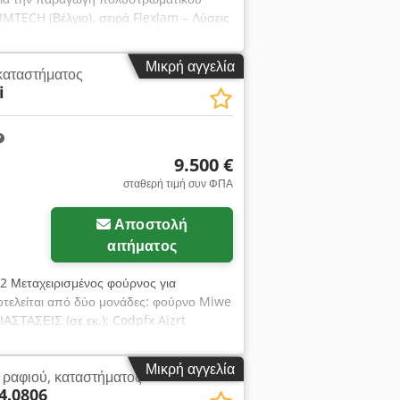
MTECH (Βέλγιο), σειρά Flexlam – Λύσεις
Κατασκευαστής: SIMTECH (Βέλγιο)
Dynamics, Αριθμός έργου: 0467 Έτος
Μικρή αγγελία
καταστήματος
υο: TN-S, Icc < 10kA Πίνακας ελέγχου:
i
, Έναρξη κενού, Επαναφορά, Έκτακτη
 Σήμανση: Στήλη σήμανσης (Τέλος κύκλου
9.500 €
σταθερή τιμή συν ΦΠΑ
Αποστολή
αιτήματος
02 Μεταχειρισμένος φούρνος για
οτελείται από δύο μονάδες: φούρνο Miwe
ΣΤΑΣΕΙΣ (σε εκ.): Codpfx Ajzrt
25 ΤΕΧΝΙΚΑ ΧΑΡΑΚΤΗΡΙΣΤΙΚΑ: - έτος
 ύψος 14 εκ. - Φούρνος Miwe Aeromat: 4
Μικρή αγγελία
 ραφιού, καταστήματος
ΞΟΠΛΙΣΜΟΣ: - κουκούλα - σύστημα
4.0806
φόμενη τιμή είναι καθαρή τιμή. ΜΙΛΑΜΕ