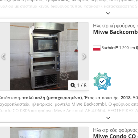
γυαλιού με σύστημα κενού (φούρνος τύπου «σάκου»), κατασκευαστής SI
για την παραγωγή πολυστρωματικού γυαλιού. Codpfx Aezqmhasdwsrf 
Μοντέλο: Flexlam Laminating Oven Ηλεκτρικός πίνακας: Alfametal / 
Ηλεκτρική φούρνος 
κατασκευής: Δεκέμβριος 2007 Τροφοδοσία: 3 x 400V AC + PE, 50Hz Δίκτ
Miwe
Backcomb
Allen-Bradley PanelView 300 Micro Εντολές: Έναρξη/Διακοπή κύκλου
διακοπή Σύστημα κενού: Αποκλειστική αντλία κενού, θήκη/σάκος κενού
/ Συναγερμός/Βλάβη / Ενεργός)
Bachórz
1.200 km
1
/
8
Κατάσταση:
πολύ καλή (μεταχειρισμένο)
, Έτος κατασκευής:
2018
, 5
ζαχαροπλαστεία, ηλεκτρικός, μοντέλο Miwe Backcombi. Ο φούρνος απ
Condo CO 0806 και φούρνο Miwe Aeromat AE 4.0604. ΕΞΩΤΕΡΙΚΕΣ ΔΙΑ
Tfjdwjrf - πλάτος: 110 - μήκος: 123 (145 με την κουκούλα) - ύψος: 2
κατασκευής: 2018 - Φούρνος Miwe Condo: 2 θάλαμοι για ταψιά 60x80,
Ηλεκτρικός φούρνος
επίπεδα για ταψιά 60x40 - τροφοδοσία: 400V 50Hz - ισχύς: 20,4kW Ε
Miwe
Condo CO 
υγρασίας Διαθέσιμες επιπλέον χρεώσιμες επιλογές: μεταφορά. Η αναγρα