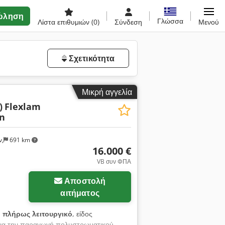
ώληση
Γλώσσα
Λίστα επιθυμιών
(0)
Σύνδεση
Μενού
Σχετικότητα
Μικρή αγγελία
)
Flexlam
n
v,
691 km
16.000 €
VB συν ΦΠΑ
Αποστολή
αιτήματος
:
πλήρως λειτουργικό
, είδος
 για την παραγωγή πολυστρωματικού