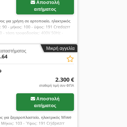
Αποστολή
αιτήματος
ος για χρήση σε αρτοποιείο, ηλεκτρικός
 90 - μήκος: 100 - ύψος: 191 Credozrr
 - τάση τροφοδοσίας: 400V 50Hz -
ρεώσιμες επιλογές: μεταφορά. Η
 ΓΑΛΛΙΚΑ, ΡΩΣΙΚΑ, ΟΥΚΡΑΪΝΙΚΑ. Στην
Μικρή αγγελία
καταστήματος
 βάση, φούρνους με ράφια, φούρνους
.64
ούρνους, φούρνους που λειτουργούν με
ούν με θερμικό έλαιο, μηχανήματα
αμμές παραγωγής ψωμιών, γραμμές
κέτες, ζυμωτήρια, μίξερ, μηχανές για
2.300 €
δείτε την πλήρη, ενημερωμένη προσφορά
σταθερή τιμή συν ΦΠΑ
Αποστολή
αιτήματος
ος για ζαχαροπλαστείο, ηλεκτρικός Miwe
 Μήκος: 103 - Ύψος: 191 Crjdpezrr