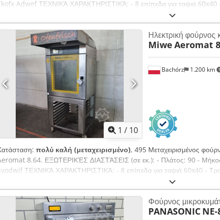
Tkofx Adwef ΤΕΧΝΙΚΆ ΧΑΡΑΚΤΗΡΙΣΤΙΚΆ: - 8 επίπεδα για ταψιά 60x40 
ΕΞΟΠΛΙΣΜΌΣ: - Σύστημα υγρασίας Διαθέσιμες επιπλέον χρεώσιμες επι
είναι καθαρή τιμή. ΜΙΛΆΜΕ ΑΓΓΛΙΚΆ, ΓΕΡΜΑΝΙΚΆ, ΓΑΛΛΙΚΆ, ΡΩΣΙΚΆ, ΟΥ
Ηλεκτρική φούρνος 
φούρνους, φούρνους με κινούμενα ράφια, φούρνους με σταθερά ράφια
Miwe
Aeromat 8
για αρτοποιεία, ηλεκτρικούς φούρνους, φούρνους που χρησιμοποιούν π
θερμικό έλαιο, μηχανήματα αρτοποιίας, εξοπλισμό αρτοποιίας, γραμμ
ψωμιών, γραμμές παραγωγής γλυκών, γραμμές παραγωγής κρουασάν, μ
Bachórz
1.200 km
ζυμωτήρια, μίξερ, μηχανές λάσπωσης, μηχανές για την παραγωγή κρουασ
και ενημερωμένη προσφορά μας, επισκεφθείτε το προφίλ μας στο Baker
1
/
10
Κατάσταση:
πολύ καλή (μεταχειρισμένο)
, 495 Μεταχειρισμένος φούρ
Aeromat 8.64. ΕΞΩΤΕΡΙΚΈΣ ΔΙΑΣΤΆΣΕΙΣ (σε εκ.): - Πλάτος: 90 - Μήκο
Syodwjf ΤΕΧΝΙΚΆ ΧΑΡΑΚΤΗΡΙΣΤΙΚΆ: - 8 επίπεδα για ταψιά 60x40 - Τρ
ΕΞΟΠΛΙΣΜΌΣ: - Απορροφητήρας - Σύστημα ατμοποίησης Διαθέσιμες επ
Η αναφερόμενη τιμή είναι καθαρή τιμή. ΜΙΛΆΜΕ ΑΓΓΛΙΚΆ, ΓΕΡΜΑΝΙΚΆ,
Φούρνος μικροκυμά
ποικιλία μας θα βρείτε: φούρνους αρτοποιείου, φούρνους τροχήλατους
PANASONIC
NE-
ζαχαροπλαστικής, φούρνους για καταστήματα, ηλεκτρικούς φούρνους, 