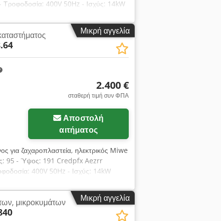
- Τροφοδοσία: 400V 50Hz - Ισχύς: 14kW
λογές: μεταφορά. Η αναγραφόμενη τιμή
ΚΡΑΪΝΙΚΆ. Στην ποικιλία μας θα βρείτε:
Μικρή αγγελία
καταστήματος
, φούρνους ζαχαροπλαστικής, φούρνους
.64
ετρέλαιο, φούρνους αερίου, φούρνους με
ές παραγωγής ψωμιού, γραμμές παραγωγής
ηχανήματα για ψωμί μπαγκέτα,
άν. Εάν επιθυμείτε να δείτε την πλήρη
2.400 €
es.
σταθερή τιμή συν ΦΠΑ
Αποστολή
αιτήματος
νος για ζαχαροπλαστεία, ηλεκτρικός Miwe
ς: 95 - Ύψος: 191 Credpfx Aezrr
οφοδοσία: 400V 50Hz - Ισχύς: 14kW
ιπλέον χρεώσιμες επιλογές: μεταφορά.
 ΓΑΛΛΙΚΆ, ΡΩΣΙΚΆ, ΟΥΚΡΑΪΝΙΚΆ. Στην
Μικρή αγγελία
των, μικροκυμάτων
, φούρνους με ράφια, φούρνους
840
φούρνους πετρελαίου, φούρνους αερίου,