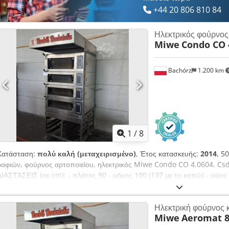
το προφίλ μας στο Bakeres.
+44 20 806 810 84
Ηλεκτρικός φούρνος
Miwe
Condo CO 
Bachórz
1.200 km
1
/
8
Κατάσταση:
πολύ καλή (μεταχειρισμένο)
, Έτος κατασκευής:
2014
, 5
ραφιών, φούρνος αρτοποιείου, ηλεκτρικός Miwe Condo CO 4.0604. C
ΔΙΑΣΤΆΣΕΙΣ (σε cm): - πλάτος 90 - μήκος 100 (137 με το καπώ) - ύ
ΘΑΛΆΜΟΥ ΨΗΣΙΜΆΤΟΣ (σε cm): - πλάτος 60 - μήκος 43 - ύψος 15 (3 
ΧΑΡΑΚΤΗΡΙΣΤΙΚΆ: - έτος κατασκευής: 2014 - 4 θάλαμοι για ταψιά 60x40
Ηλεκτρική φούρνος 
17,3kW ΕΞΟΠΛΙΣΜΌΣ: - καπώ - σύστημα υγρασίας Διαθέσιμες επιπλέον
Miwe
Aeromat 8
αναφερόμενη τιμή είναι καθαρή τιμή. ΜΙΛΆΜΕ ΑΓΓΛΙΚΆ, ΓΕΡΜΑΝΙΚΆ, Γ
γκάμα προϊόντων μας θα βρείτε: φούρνους αρτοποιείου, φούρνους τρο