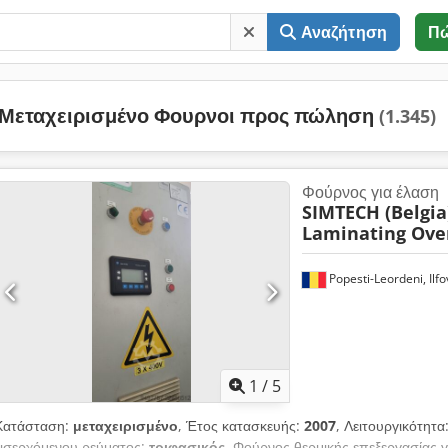
Αναζήτηση
Π
Μεταχειρισμένο Φουρνοι προς πώληση
(1.345)
Φούρνος για έλαση
SIMTECH (Belgia
Laminating Ove
Popesti-Leordeni, Ilfo
1
/
5
Κατάσταση:
μεταχειρισμένο
, Έτος κατασκευής:
2007
, Λειτουργικότητα
εισερχόμενου ρεύματος:
τριφασικός
, Φούρνος θερμικής επεξεργασίας