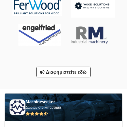
Κατασκευών Και Κατεδαφίσεων
Λήδα Φορτιστής 24
Οδηγηση
Στενή-Διάδρομου Φορτηγό
Υποστήριγμα-Με Άξονα
Φρέζες Με Πεντάγωνες Πινακίδες
Διαφημιστείτε εδώ
Όλα Τα
Όλα Τα Μεταλλικά Διαχωριστικό
Machineseeker
Δωρεάν στο κατάστημα