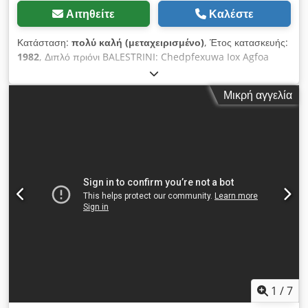
Αιτηθείτε
Καλέστε
Κατάσταση:
πολύ καλή (μεταχειρισμένο)
, Έτος κατασκευής:
1982
, Διπλό πριόνι BALESTRINI: Chedpfexuwa Iox Agfoa
Μέγιστο πλάτος εργασίας: 360 mm Μέγιστο ύψος εργασίας:
120 mm Ελάχιστο μήκος εργασίας: 240 mm 2 άξονες με
Μικρή αγγελία
κινητήρες 2 x 7,5 HP Κινητήρας προώθησης: 1 HP Βάρος:
1.100 kg 2 ταινίες επιστροφής τεμαχίων
1
/
7