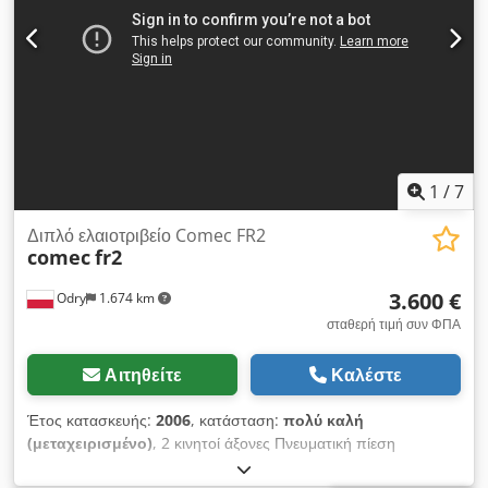
1
/
7
Διπλό ελαιοτριβείο Comec FR2
comec
fr2
3.600 €
Odry
1.674 km
σταθερή τιμή συν ΦΠΑ
Αιτηθείτε
Καλέστε
Έτος κατασκευής:
2006
, κατάσταση:
πολύ καλή
(μεταχειρισμένο)
, 2 κινητοί άξονες Πνευματική πίεση
Κινητήρες σε μετατροπέα Csdpfxjhh S Dxe Agfjha