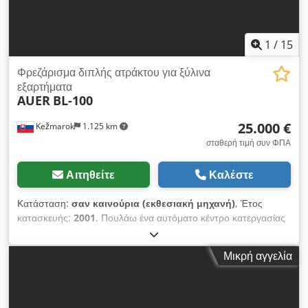
1
/
15
Φρεζάρισμα διπλής ατράκτου για ξύλινα
εξαρτήματα
AUER
BL-100
25.000 €
Kežmarok
1.125 km
σταθερή τιμή συν ΦΠΑ
Αιτηθείτε
Καλέστε
Κατάσταση:
σαν καινούρια (εκθεσιακή μηχανή)
, Έτος
κατασκευής:
2001
, Πουλάω ένα αυτόματο κέντρο κατεργασίας
CNC για την κατασκευή BLOCK-HOUSE AUER BL100. Έτος
κατασκευής 2001. Τραπέζι εισόδου / Max. Μήκος στοιχείου
Μικρή αγγελία
9,00m Μηχανή χωνευτηρίου έως διαμ. 200mm / 4kW
Οριζόντια φρεζάρισμα έως διαμ.200mm / 4kW Κατακόρυφη
φρεζαριστική μηχανή έως διάμετρο 200mm / 4kW Αυτόματο
σύστημα τροφοδοσίας Προγραμματισμός AUER Austria