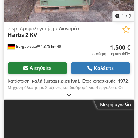
1
/
2
2 sp. Δρομολογητής με διανομέα
Harbs
2 KV
1.500 €
Bergatreute
1.378 km
σταθερή τιμή συν ΦΠΑ
Αιτηθείτε
Καλέστε
Κατάσταση:
καλή (μεταχειρισμένη)
, Έτος κατασκευής:
1972
,
Μηχανή άλεσης με 2 άξονες και διαδρομή για 4 εργαλεία. Οι
άξονες μπορούν να κινηθούν υδραυλικά προς τα εμπρός και
προς τα πίσω και πάνω και κάτω. Διάμετρος 40 er και μήκος
Μικρή αγγελία
σύσφιξης 200 mm. Επιπλέον τοποθετείται ένα πριόνι
αυλάκωσης από ψηλά. Chodpfx Agegmnzlsfea