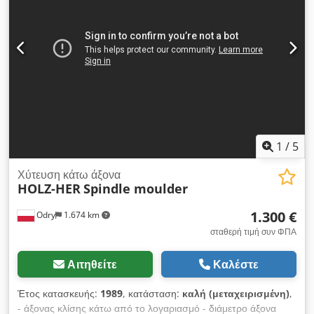
BL100MS Cedpferccakex Agfoha Εκτύπωση ετικετών Zebra
TOS Svitavy PWM 45.11 Πριόνι κοπής οπίσθιου άκρου
Ευνοϊκό για κατασκευές ξυλείας! Διαθέσιμο σύντομα.
1
/
5
Χύτευση κάτω άξονα
HOLZ-HER
Spindle moulder
1.300 €
Odry
1.674 km
σταθερή τιμή συν ΦΠΑ
Αιτηθείτε
Καλέστε
Έτος κατασκευής:
1989
, κατάσταση:
καλή (μεταχειρισμένη)
,
- άξονας κλίσης κάτω από το λογαριασμό - διάμετρο άξονα