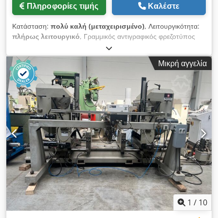
Πληροφορίες τιμής
Καλέστε
Κατάσταση:
πολύ καλή (μεταχειρισμένο)
, Λειτουργικότητα:
πλήρως λειτουργικό
, Γραμμικός αντιγραφικός φρεζοτύπος
Balestrini Mini-C 2500mm Chsdpfjy Ew Ehsx Agfoa Τύπος
MINI-C Μήκος τραπεζιού εργασίας 2500 mm Δύο
Μικρή αγγελία
φρεζοκεφαλές, μία σε κάθε πλευρά Κινητήρας για τη
φρεζοτύπο: 2 x 5,5 kW Μέγιστο ύψος εργαλείου 120 mm
Περιλαμβάνονται κεφαλές εργασίας Υδραυλική τροφοδοσία
τραπεζιού με απεριόριστη ρύθμιση Πνευματικές πίεσεις για τα
συγκροτήματα και το υλικό Αριθμός πιέσεων υλικού: 5 τεμ.
1
/
10