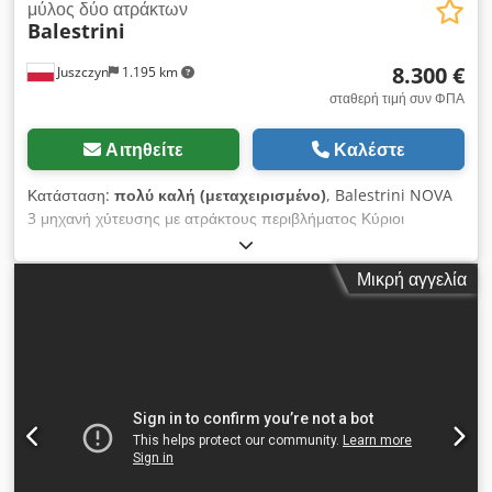
μύλος δύο ατράκτων
Balestrini
8.300 €
Juszczyn
1.195 km
σταθερή τιμή συν ΦΠΑ
Αιτηθείτε
Καλέστε
Κατάσταση:
πολύ καλή (μεταχειρισμένο)
, Balestrini NOVA
3 μηχανή χύτευσης με ατράκτους περιβλήματος Κύριοι
κινητήρες 2 x 2,2 kW Διάμετρος ατράκτων 25 mm Μήκος
ατράκτων 70 mm Διάμετρος ατράκτου 2 x 100 mm Αυτόματη
Μικρή αγγελία
φόρτωση και απόρριψη υλικού Μήκος τεμαχίου min/max
199,5 mm / 2030 mm Πάχος τεμαχίου 100 mm Πλάτος 90
mm Chsdevkcfrepfx Agfea