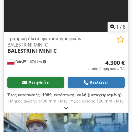
1
/
8
Γραμμική άλεση φωτοαντιγραφικών
BALESTRINI MINI C
BALESTRINI
MINI C
4.300 €
Odry
1.674 km
σταθερή τιμή συν ΦΠΑ
Αιτηθείτε
Καλέστε
Έτος κατασκευής:
1989
, κατάσταση:
καλή (μεταχειρισμένη)
,
• Μήκος άλεσης 1400 mm • Μέγ. Ύψος άλεσης 120 mm • Μέγ.
Πλάτος 450 mm • Άξονες 30 mm • Μέγιστη διάμετρος άξονα
160 mm • Περιστροφές άξονα 8400 / λεπτό • Διαστάσεις 4100
x 2000 x 1600 mm • Βάρος χωρίς καμπίνα 1600 kg • Κινητήρες
2x 5,5 kw • Τροφοδοσία 1-15 m / min Cjdpfx Agsgqr Shsfoha