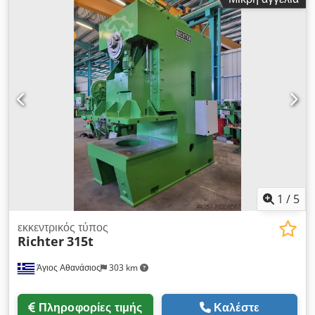
ΑΡΙΘΜΟΣ ΚΥΚΛΩΝ ΑΝΑ ΛΕΠΤΟ: 80 ΜΗΚΟΣ ΚΥΚΛΟΥ: 20-
200mm ΜΕΓΙΣΤΗ ΑΠΟΣΤΑΣΗ ΜΕΤΑΞΥ ΠΛΑΤΦΟΡΜΩΝ:
600mm ΙΣΧΥΣ: 15kW ΒΑΡΟΣ: 17.500 kg ΤΟ ΜΗΧΑΝΗΜΑ
ΕΙΝΑΙ ΣΕ ΑΡΙΣΤΗ ΚΑΤΑΣΤΑΣΗ ΚΑΙ ΕΙΝΑΙ ΕΤΟΙΜΟ ΓΙΑ
ΦΟΡΤΩΣΗ.
1
/
5
εκκεντρικός τύπος
Richter
315t
Άγιος Αθανάσιος
303 km
Πληροφορίες τιμής
Καλέστε