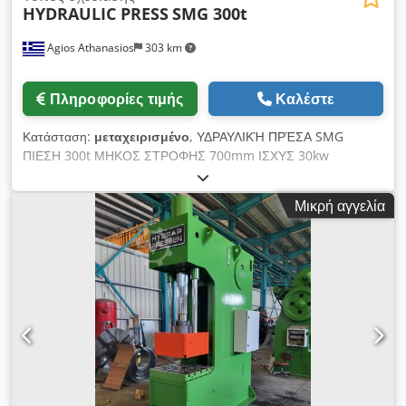
HYDRAULIC PRESS
SMG 300t
Agios Athanasios
303 km
Πληροφορίες τιμής
Καλέστε
Κατάσταση:
μεταχειρισμένο
, ΥΔΡΑΥΛΙΚΉ ΠΡΈΣΑ SMG
ΠΙΕΣΗ 300t ΜΗΚΟΣ ΣΤΡΟΦΗΣ 700mm ΙΣΧΥΣ 30kw
ΔΙΑΣΤΑΣΕΙΣ ΤΡΑΠΕΖΑΣ 1500(1600)x1300mm ΔΙΑΣΤΑΣΕΙΣ
ΚΑΤΩ ΤΡΑΠΕΖΑΣ 1500(1600)x1300mm Cedpfxotndu Us Ag
Μικρή αγγελία
Uerf ΠΛΑΙΣΙΟ 100t ΜΗΚΟΣ ΚΙΝΗΤΟΥ 280mm ΒΑΡΟΣ
28.000kgr ΠΛΗΡΗΣ ΕΠΙΣΚΕΥΗ ΣΑΝ ΚΑΙΝΟΎΡΓΙΟ ΑΛΛΑΞΤΕ
ΤΑ ΠΑΝΤΑ (ΣΦΡΑΓΙΔΕΣ ΑΝΤΛΙΕΣ κ.λπ.)