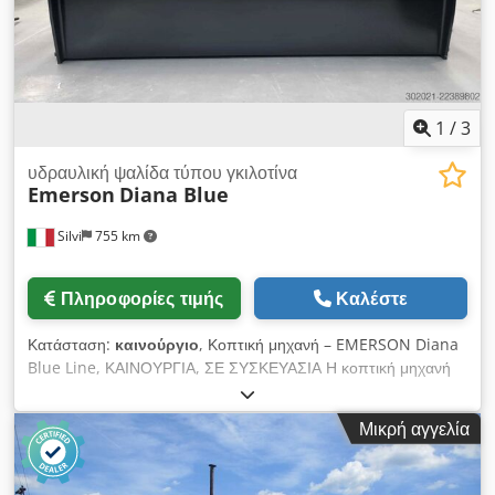
συρμάτινα ράφια (300 / 500 / 1000 kg) προστασίες κολόνων,
προφυλακτήρες δοκοί για φύλλα και πρόσοψη 📞
Επικοινωνήστε μαζί μας – θα προετοιμάσουμε μια ακριβή
διάταξη για την αποθήκη σας και θα υπολογίσουμε ακριβώς
τον αριθμό των θέσεων για παλέτες.
1
/
3
υδραυλική ψαλίδα τύπου γκιλοτίνα
Emerson
Diana Blue
Silvi
755 km
Πληροφορίες τιμής
Καλέστε
Κατάσταση:
καινούργιο
, Κοπτική μηχανή – EMERSON Diana
Blue Line, ΚΑΙΝΟΥΡΓΙΑ, ΣΕ ΣΥΣΚΕΥΑΣΙΑ Η κοπτική μηχανή
Diana Blue Line είναι ένα στιβαρό και ευέλικτο
εργαλειομηχάνημα, σχεδιασμένο για εργασίες κοπής υψηλής
Μικρή αγγελία
ακρίβειας σε μεταλλικά φύλλα διαφόρων διαστάσεων και
πάχους. Χάρη στη γρήγορη ρύθμιση του ανοίγματος κοπής και
στην ανθεκτική κατασκευή της, διασφαλίζει υψηλές επιδόσεις