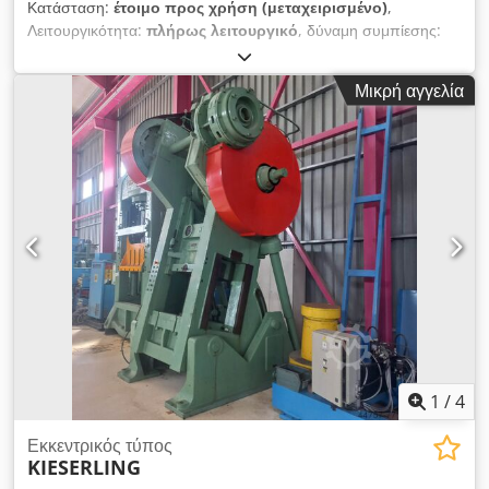
Κατάσταση:
έτοιμο προς χρήση (μεταχειρισμένο)
,
Λειτουργικότητα:
πλήρως λειτουργικό
, δύναμη συμπίεσης:
70 t
, πλάτος τραπεζιού:
495 χιλ.
, μήκος τραπεζιού:
650 χιλ.
,
ΤΕΧΝΙΚΕΣ ΛΕΠΤΟΜΕΡΕΙΕΣ Δύναμη πρέσας: 70 τ Διαδρομή,
Μικρή αγγελία
ελάχ.: 10 χιλ. Διαδρομή, μέγ.: 90 χιλ. Μήκος πάγκου: 650 χιλ.
Πλάτος πάγκου: 495 χιλ. Πλάτος βάσης: 400 χιλ.
ΛΕΠΤΟΜΕΡΕΙΕΣ ΜΗΧΑΝΗΜΑΤΟΣ Σύστημα ελέγχου: CNC
Διαστάσεις & Βάρος Διαστάσεις (Μ x Π x Υ): 2.650 x 1.600 x
3.350 χιλ. Βάρος χωρίς φορτίο: 9.000 κιλά Συσκευασίες
μεταφοράς: 4 τεμ. Cjdpfxezrmm Sj Ag Uerf ΕΞΟΠΛΙΣΜΟΣ
Τεκμηρίωση
1
/
4
Εκκεντρικός τύπος
KIESERLING