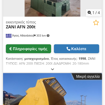
1
/
4
εκκεντρικός τύπος
ZANI
AFN 200t
Άγιος Αθανάσιος
303 km
Πληροφορίες τιμής
Καλέστε
Κατάσταση:
μεταχειρισμένο
, Έτος κατασκευής:
1998
, ZANI
ΤΥΠΟΣ: AFN 200t ΠΙΕΣΗ: 200t ΔΙΑΔΡΟΜΗ: 20-180mm
ΧΤΥΠΗΜΑΤΑ ΑΝΑ ΛΕΠΤΟ: 50 ΙΣΧΥΣ: 15kW ΔΙΑΣΤΑΣΕΙΣ
ΕΠΑΝΩ ΤΡΑΠΕΖΙΟΥ: 1100x760mm ΔΙΑΣΤΑΣΕΙΣ ΚΑΤΩ
Μικρή αγγελία
ΤΡΑΠΕΖΙΟΥ: 1300x850mm ΒΑΡΟΣ: 19,5t ΕΤΟΣ: 1998
Cedpfozau Uuex Ag Uerf ΚΑΤΑΣΚΕΥΗ ΣΤΗΝ ΙΤΑΛΙΑ