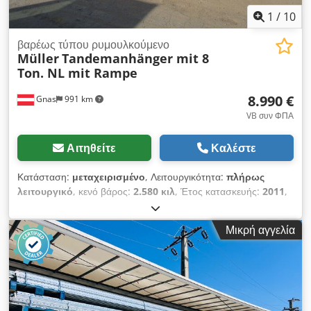
προγραμματιζόμενο Ελεγκτής PID INDUSTRY. Αυτό το
1
/
10
ρυθμιστικό επιτρέπει τη δημιουργία έως 30 προγράμματα
θερμικής επεξεργασίας, ανάλογα με τις απαιτήσεις του
βαρέως τύπου ρυμουλκούμενο
Τεχνολογία επεξεργασίας και ιδιότητες της επεξεργασμένης
Müller
Tandemanhänger mit 8
παρτίδας. Διαστάσεις βλ. παράρτημα.
Ton. NL mit Rampe
8.990 €
Gnas
991 km
VB συν ΦΠΑ
Αιτηθείτε
Καλέστε
Κατάσταση:
μεταχειρισμένο
, Λειτουργικότητα:
πλήρως
λειτουργικό
, κενό βάρος:
2.580 κιλ
, Έτος κατασκευής:
2011
,
ωφελιμο φορτίο:
8.000 κιλ
, Βαρύ Ρυμουλκούμενο Κατάσταση:
Έτοιμο για χρήση και πλήρως λειτουργικό Τεχνική κατάσταση:
Μικρή αγγελία
Καλή Περιγραφή: Τρέιλερ τύπου tandem – 2 αξόνων MÜLLER
MITTELTAL ETS-TA-B 10,7 – ωφέλιμο φορτίο 8000 kg – καθαρό
βάρος 2580 kg – επιτρεπτό μικτό βάρος 10,7 τόνους –
γαλβανισμένη πλατφόρμα χαμηλού ύψους με ισχυρή μηχανική
ράμπα (μήκος ράμπας περίπου 2μ) – φωτιστικό σύστημα 12V –
εσωτερικό μήκος φορτίου 5,50μ – εσωτερικό πλάτος 2μ –