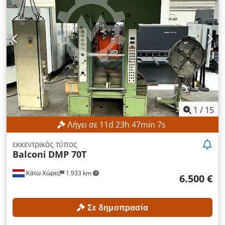
1
/
15
Λήγει σε
11
d
23
h
47
min
5
s
εκκεντρικός τύπος
Balconi
DMP 70T
Κάτω Χώρες
1.933 km
6.500 €
Σε δημοπρασία