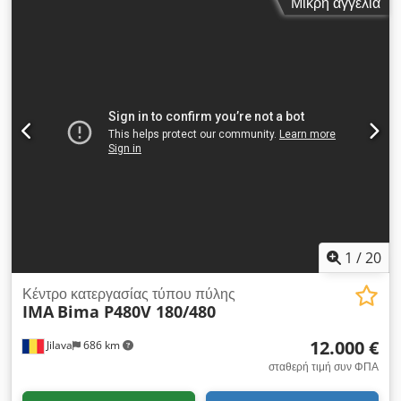
Μικρή αγγελία
1
/
20
Κέντρο κατεργασίας τύπου πύλης
IMA
Bima P480V 180/480
12.000 €
Jilava
686 km
σταθερή τιμή συν ΦΠΑ