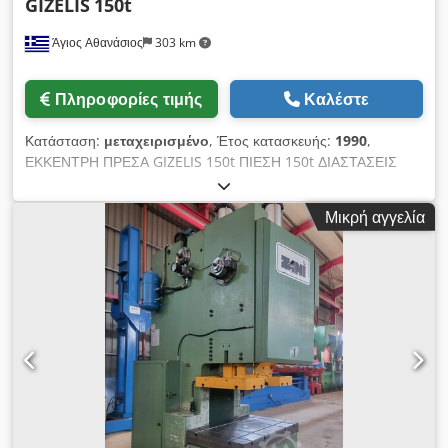
GIZELIS
150t
Άγιος Αθανάσιος
303 km
Πληροφορίες τιμής
Καλέστε
Κατάσταση:
μεταχειρισμένο
, Έτος κατασκευής:
1990
,
ΕΚΚΕΝΤΡΗ ΠΡΕΣΑ GIZELIS 150t ΠΙΕΣΗ 150t ΔΙΑΣΤΑΣΕΙΣ
ΤΡΑΠΕΖΙΟΥ 1000x660mm ΔΙΑΔΡΟΜΗ 120-220mm Cjdpfx
Agox N Sr Dj Ujrf ΙΣΧΥΣ 11kW ΜΕ ΥΔΡΑΥΛΙΚΟ ΣΥΣΤΗΜΑ
Μικρή αγγελία
ΣΦΙΞΙΜΑΤΟΣ