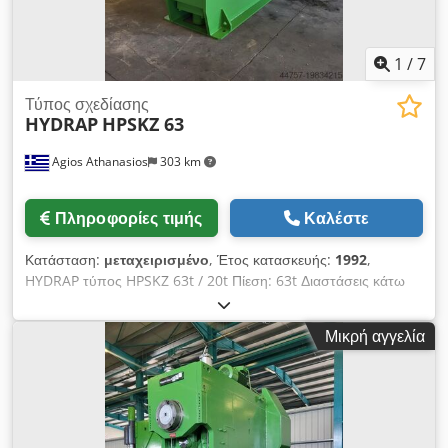
1
/
7
Τύπος σχεδίασης
HYDRAP
HPSKZ 63
Agios Athanasios
303 km
Πληροφορίες τιμής
Καλέστε
Κατάσταση:
μεταχειρισμένο
, Έτος κατασκευής:
1992
,
HYDRAP τύπος HPSKZ 63t / 20t Πίεση: 63t Διαστάσεις κάτω
τραπεζιού: 700x700mm Διαστάσεις άνω τραπεζιού:
600x600mm Μήκος διαδρομής: 600mm Άνοιγμα: 800mm
Μικρή αγγελία
Codpfjw Slnijx Ag Usrf Μαξιλάρι: 20t