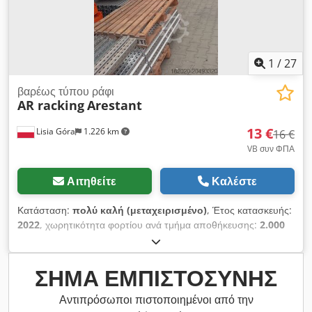
1
/
27
βαρέως τύπου ράφι
AR racking
Arestant
13 €
Lisia Góra
1.226 km
16 €
VB συν ΦΠΑ
Αιτηθείτε
Καλέστε
Κατάσταση:
πολύ καλή (μεταχειρισμένο)
, Έτος κατασκευής:
2022
, χωρητικότητα φορτίου ανά τμήμα αποθήκευσης:
2.000
κιλ
, συνολικό μήκος:
3.600 χιλ.
, συνολικό ύψος:
11.500 χιλ.
,
Ράφια παλετών AR Racking – ευέλικτη διαμόρφωση για την
αποθήκη σας Προσφέρουμε ράφια παλετών AR Racking σε
ΣΉΜΑ ΕΜΠΙΣΤΟΣΎΝΗΣ
άριστη κατάσταση, ιδανικά για αποθήκες, βιομηχανικούς
χώρους και εργαστήρια. Βασική προδιαγραφή σετ: Ύψος: 4000
Αντιπρόσωποι πιστοποιημένοι από την