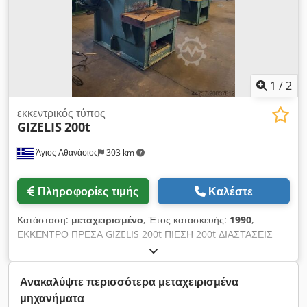
1
/
2
εκκεντρικός τύπος
GIZELIS
200t
Άγιος Αθανάσιος
303 km
Πληροφορίες τιμής
Καλέστε
Κατάσταση:
μεταχειρισμένο
, Έτος κατασκευής:
1990
,
ΕΚΚΕΝΤΡΟ ΠΡΕΣΑ GIZELIS 200t ΠΙΕΣΗ 200t ΔΙΑΣΤΑΣΕΙΣ
ΤΡΑΠΕΖΙΟΥ 1000x660mm ΔΙΑΔΡΟΜΗ 17-230mm ΙΣΧΥΣ
11kW ΜΕ ΥΔΡΑΥΛΙΚΟ ΣΥΣΤΗΜΑ ΣΥΣΦΙΞΗΣ Cedpfjx N Sqyex
Ag Ujrf
Ανακαλύψτε περισσότερα μεταχειρισμένα
μηχανήματα