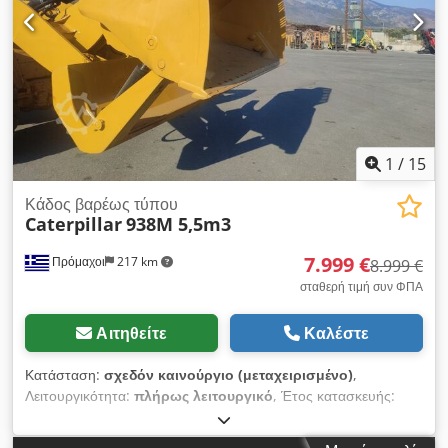
1
/
15
Κάδος βαρέως τύπου
Caterpillar
938M 5,5m3
7.999 €
Πρόμαχοι
217 km
8.999 €
σταθερή τιμή συν ΦΠΑ
Αιτηθείτε
Καλέστε
Κατάσταση:
σχεδόν καινούργιο (μεταχειρισμένο)
,
Λειτουργικότητα:
πλήρως λειτουργικό
, Έτος κατασκευής:
2019
, Κάδος βαρέως τύπου Caterpillar 938M 5,5m3 Σε
άριστη κατάσταση Csdpfx Aewa R Tbeg Ujrf