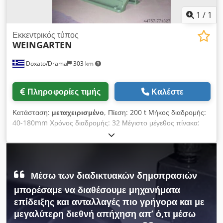
1
/
1
Εκκεντρικός τύπος
WEINGARTEN
Doxato/Drama
303 km
Πληροφορίες τιμής
Καλέστε
Κατάσταση:
μεταχειρισμένο
, Πίεση: 200 t Μήκος διαδρομής:
40-180mm Χρόνος διαδρομής: 32 Μέγιστο μέγεθος πίνακα:
630x500mm Μέγεθος κατωφλίου: 900x800mm Τεχνικά
Χαρακτηριστικά: ΑΕΡΟΣΚΑΦΟΣ Ισχύς: 15 HP ΔΙΑΣΤΑΣΕΙΣ:
Ύψος: 3000 mms Πλάτος: 1000 mms Μήκος: 2750 mm
Βάρος : 14000kgr Νέο ηλεκτρικό σύστημα Crodpfx Agj Dvi Ue
Μέσω των διαδικτυακών δημοπρασιών
Uof
μπορέσαμε να διαθέσουμε μηχανήματα
επίδειξης και ανταλλαγές πιο γρήγορα και με
μεγαλύτερη διεθνή απήχηση απ’ ό,τι μέσω