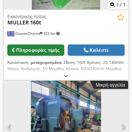
1
/
1
Εκκεντρικός τύπος
MULLER
160t
Doxato/Drama
303 km
Πληροφορίες τιμής
Καλέστε
Κατάσταση:
μεταχειρισμένο
, Πίεση: 160t Χρόνος: 20-140mm
Μήκος διαδρομής: 50 Μέγεθος πίνακα: 600x330mm Μέγεθος
πίνακα κάτω: 1000x700mm Ισχύς: 15kw Βάρος: 10.000kgr
Cjdjc Nt Akspfx Ag Uerf
Μικρή αγγελία