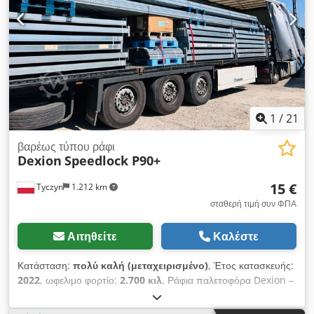
συνολικό μήκος μαζί με το τιμόνι 7μ – ύψος φόρτωσης 60 εκ –
πλευρικά τοιχώματα περίπου 35 εκ ύψος – καλά ελαστικά
Cedjzqxh Espfx Ag Ujrf
1
/
21
βαρέως τύπου ράφι
Dexion
Speedlock P90+
15 €
Tyczyn
1.212 km
σταθερή τιμή συν ΦΠΑ
Αιτηθείτε
Καλέστε
Κατάσταση:
πολύ καλή (μεταχειρισμένο)
, Έτος κατασκευής:
2022
, ωφελιμο φορτίο:
2.700 κιλ
, Ράφια παλετοφόρα Dexion –
γαλβανισμένα πλαίσια και δοκάρια 3300 mm Προσφέρουμε
προς πώληση μια μεγάλη ποσότητα ραφιών παλετοφόρων