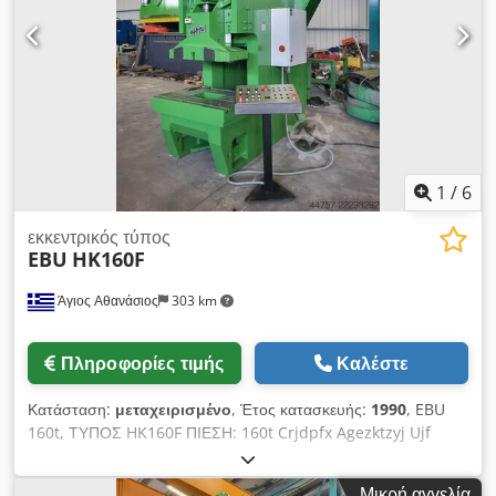
1
/
6
εκκεντρικός τύπος
EBU
HK160F
Άγιος Αθανάσιος
303 km
Πληροφορίες τιμής
Καλέστε
Κατάσταση:
μεταχειρισμένο
, Έτος κατασκευής:
1990
, EBU
160t, ΤΥΠΟΣ HK160F ΠΙΕΣΗ: 160t Crjdpfx Agezktzyj Ujf
ΔΙΑΣΤΑΣΕΙΣ ΑΝΩΤΕΡΗΣ ΠΛΑΤΦΟΡΜΑΣ: 1000x500mm
ΔΙΑΣΤΑΣΕΙΣ ΚΑΤΩΤΕΡΗΣ ΠΛΑΤΦΟΡΜΑΣ: 1200x800mm
Μικρή αγγελία