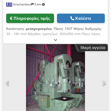
Griechenland
0 km
Πληροφορίες τιμής
Καλέστε
Κατάσταση:
μεταχειρισμένο
, Πίεση: 160T Μήκος διαδρομής:
30 - 180 mm Μέγεθος τραπεζιού: 800x900 mm Πίσω πίεση:
ΜΕ ΠΙΣΩΤΕΡΙΚΗ ΠΙΕΣΗ Csdpfj Dviwox Ag Usrf Τεχνικά
χαρακτηριστικά: ΜΕ ΚΛΟΥΜΠΙΔΑ ΑΕΡΑ Νέο ηλεκτρικό
Μικρή αγγελία
σύστημα