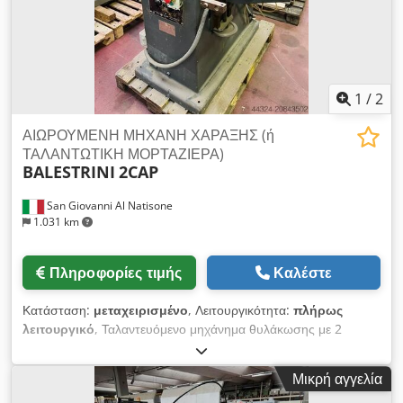
1
/
2
ΑΙΩΡΟΥΜΕΝΗ ΜΗΧΑΝΗ ΧΑΡΑΞΗΣ (ή
ΤΑΛΑΝΤΩΤΙΚΗ ΜΟΡΤΑΖΙΕΡΑ)
BALESTRINI
2CAP
San Giovanni Al Natisone
1.031 km
Πληροφορίες τιμής
Καλέστε
Κατάσταση:
μεταχειρισμένο
, Λειτουργικότητα:
πλήρως
λειτουργικό
, Ταλαντευόμενο μηχάνημα θυλάκωσης με 2
πάγκους BALESTRINI μοντέλο 2CAP Crodpfxox Rc Ure Ab Hof
Μικρή αγγελία