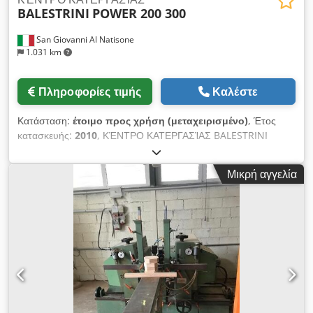
BALESTRINI
POWER 200 300
San Giovanni Al Natisone
1.031 km
Πληροφορίες τιμής
Καλέστε
Κατάσταση:
έτοιμο προς χρήση (μεταχειρισμένο)
, Έτος
κατασκευής:
2010
, ΚΈΝΤΡΟ ΚΑΤΕΡΓΑΣΊΑΣ BALESTRINI
MOD. POWER 200 300 CE - ΜΕΤΑΧΕΙΡΙΣΜΈΝΟ - Χρονική
διαδρομή άξονα X-U 4000 mm. Y 4000 mm. Z 700 mm. -
Μικρή αγγελία
Περιστροφή άξονα Α 1000° - Περιστροφή άξονα CE 400°
(+/-200°) - Ν.2 πάγκοι 1400x3000 mm - Ν. 3+3 τραβέρσες ανά
πάγκο - Ν. 3+3 στηρίγματα CSR ανά πάγκο - Κεφαλή τύπου CS
44 (αριθ. 4 κινητήρες 7,5 kw έκαστος) - Περιστροφή ατράκτου
0/24000 στροφές ανά λεπτό με μετατροπέα - Εξάρτημα
HSKC40/ER32 - Ν. 2 μετατροπείς Cjdpfx Absk Uicgo Hsrf -
Ομάδα συλλογής σκουπιδιών - Αντλία κενού Becker 100 mc -
Ηλεκτρικός κλιματιστής πάνελ - Έλεγχος NUM AXIUM POWER
- Λογισμικό T-CAS - Τηλεφωνική εξυπηρέτηση - Επικοινωνία
PC/CN TCP/IP - Καμπίνα - Αδιαβροχοποιημένη οροφή -