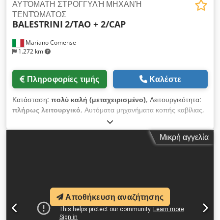
ΑΥΤΌΜΑΤΗ ΣΤΡΟΓΓΥΛΉ ΜΗΧΑΝΉ
ΤΕΝΤΏΜΑΤΟΣ
BALESTRINI
2/TAO + 2/CAP
Mariano Comense
1.272 km
Πληροφορίες τιμής
Καλέστε
Κατάσταση:
πολύ καλή (μεταχειρισμένο)
, Λειτουργικότητα:
πλήρως λειτουργικό
, Αυτόματα μηχανήματα κοπής καβίλιας,
μοντέλο BALESTRINI 2/TAO Αυτόματα μηχανήματα διάτρησης
επιμήκους οπής, μοντέλο BALESTRINI 2/CAP Csdpfjdwqi Sjx
Μικρή αγγελία
Ab Horf Διαθέσιμα βίντεο με τα μηχανήματα σε λειτουργία
Μεταχειρισμένα μηχανήματα σε άριστη κατάσταση Δεν
πωλούνται μεμονωμένα Μηχανήματα για σύνδεση
εξαρτημάτων καρεκλών, καναπέδων, πολυθρόνων, τραπεζιών,
επίπλων Με εργαλεία: ΝΑΙ τάση 380/50
Αποθήκευση αναζήτησης