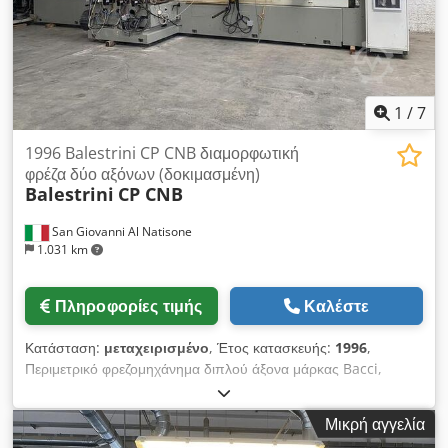
προώθησης του υδραυλικού φορείου: 1–18 m/min. Ταχύτητα
επιστροφής του υδραυλικού φορείου: 75 m/min. τάση: 380/50
1
/
7
1996 Balestrini CP CNB διαμορφωτική
φρέζα δύο αξόνων (δοκιμασμένη)
Balestrini
CP CNB
San Giovanni Al Natisone
1.031 km
Πληροφορίες τιμής
Καλέστε
Κατάσταση:
μεταχειρισμένο
, Έτος κατασκευής:
1996
,
Περιμετρικό φρεζομηχάνημα διπλού άξονα μάρκας Bacci,
μοντέλο CP CNB, με 4 δεξιές και 4 αριστερές ομάδες (2 για
φρέζαρισμα και 2 για λείανση). Crjdpforzgppsx Ab Hof
Μικρή αγγελία