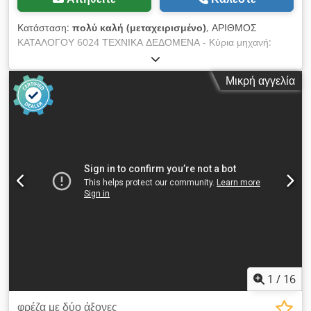
Κατάσταση:
πολύ καλή (μεταχειρισμένο)
, ΑΡΙΘΜΟΣ
ΚΑΤΑΛΟΓΟΥ 6024 ΤΕΧΝΙΚΑ ΔΕΔΟΜΕΝΑ - Κύρια μηχανή:
2,9kW - Κινητήρας ατράκτου: 0,75kW - Κινητήρας
τροφοδοσίας τραπεζιού: 0,75kW - Τροφοδοσία: 380V -
Μικρή αγγελία
Διαστάσεις (Μ/Π/Υ): 1600x1100x1200mm - Βάρος: 891kg Η
μηχανή είναι εξοπλισμένη με: – 2 τραπέζια εργασίας
διαστάσεων 300x340mm – Πνευματικά σφιγκτήρες Crsdpfx
Abjzcu U Te Hsf – Τραπέζια με γωνιακή ρύθμιση σε δύο
επίπεδα – Δυνατότητα κατασκευής κατά μήκος και στρογγυλών
ενταφών στους πάγκους – Ρύθμιση ταχύτητας τραπεζιού και
στροφών ατράκτου μηχανικά – Ρύθμιση ύψους τραπεζιών
(πάνω/κάτω) – Ρύθμιση πλάτους ενταφών Καθαρή τιμή: 16900
PLN Καθαρή τιμή: 4020 EUR Καθαρή τιμή με υπολογισμό 4,2
PLN/EUR (σε περίπτωση σημαντικών διακυμάνσεων
συναλλάγματος, η τιμή μπορεί να αλλάξει)
1
/
16
φρέζα με δύο άξονες