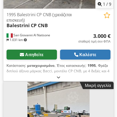
1
/
9
1995 Balestrini CP CNB (χρειάζεται
επισκευή)
Balestrini
CP CNB
3.000 €
San Giovanni Al Natisone
1.031 km
σταθερή τιμή συν ΦΠΑ
Αιτηθείτε
Καλέστε
Κατάσταση:
μεταχειρισμένο
, Έτος κατασκευής:
1995
, Φρέζα
διπλού άξονα μάρκας Bacci, μοντέλο CP CNB, με 4 δεξιές και 4
αριστερές ομάδες (2 για φρεζάρισμα και 2 για λείανση) Crodpfx
Abezcpxyj Hsf
Μικρή αγγελία