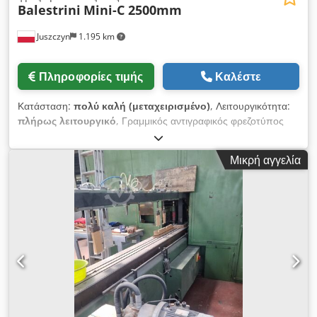
Balestrini
Mini-C 2500mm
Juszczyn
1.195 km
Πληροφορίες τιμής
Καλέστε
Κατάσταση:
πολύ καλή (μεταχειρισμένο)
, Λειτουργικότητα:
πλήρως λειτουργικό
, Γραμμικός αντιγραφικός φρεζοτύπος
Balestrini Mini-C 2500mm Τύπος MINI-C Μήκος τραπεζιού
εργασίας 2500 mm Δύο φρεζοκεφαλές, μία σε κάθε πλευρά
Μικρή αγγελία
Κινητήρας για τη φρεζοτύπο: 2 x 5,5 kW Μέγιστο ύψος
εργαλείου 120 mm Περιλαμβάνονται κεφαλές εργασίας
Υδραυλική τροφοδοσία τραπεζιού με απεριόριστη ρύθμιση
Πνευματικές πίεσεις για τα συγκροτήματα και το υλικό Codpfx
Asy Ew Ehob Herf Αριθμός πιέσεων υλικού: 5 τεμ.