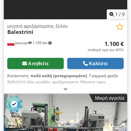
1
/
9
μηχανή φρεζαρίσματος ξύλου
Balestrini
1.100 €
Juszczyn
1.195 km
σταθερή τιμή συν ΦΠΑ
Αιτηθείτε
Καλέστε
Κατάσταση:
πολύ καλή (μεταχειρισμένο)
, Γραμμική φρέζα
Balestrini Δύο μονάδες φρεζαρίσματος Μέγιστο ύψος
φρεζαρίσματος 100mm Μήκος φρεζαρίσματος μέγιστο
1500mm Εργασία σε αντίγραφα Δύο ταχύτητες τροφοδοσίας 4
Μικρή αγγελία
σφιγκτήρες πνευματικού υλικού Ισχύς κινητήρα φρέζας 2x4kW
Cedpfevt Aynsx Ab Hjrf