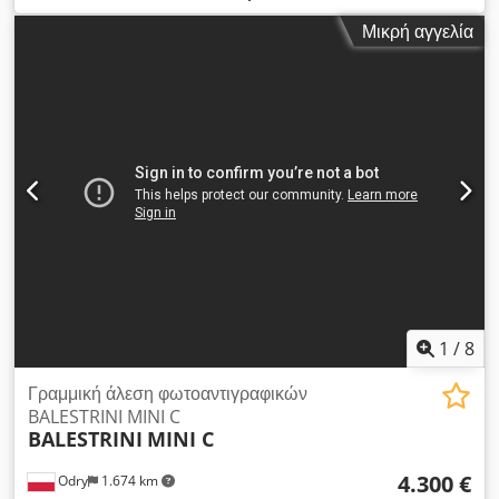
μηχάνημα τάση: 380/50 Μηχάνημα για την κατασκευή μερών
Μικρή αγγελία
καρεκλών, καναπέδων, πολυθρόνων, επίπλων κ.λπ. με
εργαλεία: Ναι Ταχύτητα ατράκτου: 9000 σ.α.λ. Μέγ. πλάτος
γόμφου: 80 mm + πάχος Μέγ. βάθος γόμφου: 50 mm Μέγ.
πάχος γόμφου: 30 mm Κλίση τραπεζιού: Ναι Ισχύς κύριου
κινητήρα: 4 hp Ισχύς κινητήρα κύκλου: 1 hp Καθαρό βάρος:
900 kg Crsdjfx Ifropfx Ab Hjf
1
/
8
Γραμμική άλεση φωτοαντιγραφικών
BALESTRINI MINI C
BALESTRINI
MINI C
4.300 €
Odry
1.674 km