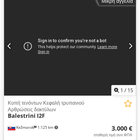
Μικρή αγγελία
εξαρτήματα εξαντλούνται στο κάτω μέρος του μηχανήματος και
επομένως μπορούν να αφαιρεθούν εύκολα από τον χειριστή,
να μεταφερθούν σε έναν μεταφορικό ιμάντα ή να τοποθετηθούν
σε ένα δοχείο. Δεν απαιτείται χειροκίνητη παρέμβαση, ο
χειριστής πρέπει μόνο να τροφοδοτήσει το γεμιστήρα.
1
/
15
Κοπή τενόντων Κεφαλή τρυπανιού
Αρθρώσεις δακτύλων
Balestrini
I2F
3.000 €
Kežmarok
1.125 km
σταθερή τιμή συν ΦΠΑ