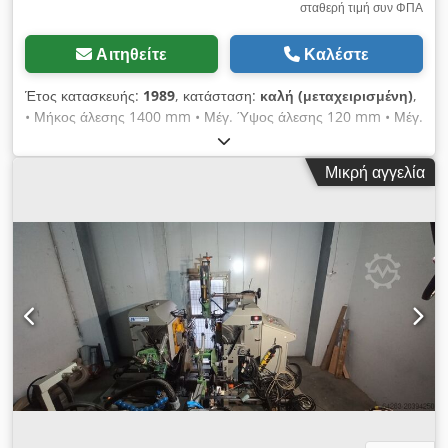
σταθερή τιμή συν ΦΠΑ
Αιτηθείτε
Καλέστε
Έτος κατασκευής:
1989
, κατάσταση:
καλή (μεταχειρισμένη)
,
• Μήκος άλεσης 1400 mm • Μέγ. Ύψος άλεσης 120 mm • Μέγ.
Πλάτος 450 mm • Άξονες 30 mm • Μέγιστη διάμετρος άξονα
160 mm • Περιστροφές άξονα 8400 / λεπτό • Διαστάσεις 4100
Μικρή αγγελία
x 2000 x 1600 mm • Βάρος χωρίς καμπίνα 1600 kg • Κινητήρες
2x 5,5 kw • Τροφοδοσία 1-15 m / min Crodpfogqr Shox Ab
Hef