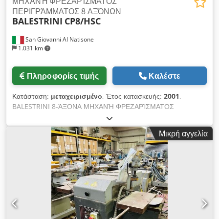
ΜΗΧΑΝΉ ΦΡΕΖΑΡΊΣΜΑΤΟΣ
ΠΕΡΙΓΡΆΜΜΑΤΟΣ 8 ΑΞΌΝΩΝ
BALESTRINI
CP8/HSC
San Giovanni Al Natisone
1.031 km
Πληροφορίες τιμής
Καλέστε
Κατάσταση:
μεταχειρισμένο
, Έτος κατασκευής:
2001
,
BALESTRINI 8-ΆΞΟΝΑ ΜΗΧΑΝΉ ΦΡΕΖΑΡΊΣΜΑΤΟΣ
ΠΕΡΙΓΡΆΜΜΑΤΟΣ MOD. CP HSC - ΠΡΌΤΥΠΑ CE -
ΜΕΤΑΧΕΙΡΙΣΜΈΝΟ - Μονάδες 1-2: φρεζάρισμα - Μονάδες 3-4:
Μικρή αγγελία
φρεζάρισμα - Μονάδες 5-6: λείανση - Μονάδες 7-8: ακόνισμα -
Μονάδες 9-10: διασταυρούμενες μονάδες - 10 έμβολα
σύσφιξης Csdpfx Abemxglhs Hsrf - Ύψος εργασίας 180 mm.
- Μήκος εργασίας 2500 mm. - Ηχομονωτική καμπίνα - Matr. 0
133 H2 - Έτος 2001