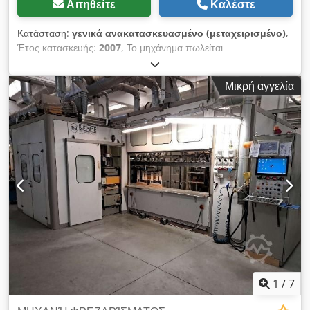
Αιτηθείτε
Καλέστε
Κατάσταση:
γενικά ανακατασκευασμένο (μεταχειρισμένο)
,
Έτος κατασκευής:
2007
, Το μηχάνημα πωλείται
ανακατασκευασμένο και μπορεί να ελεγχθεί στις εγκαταστάσεις
μας. Credpfxjxbgmwo Ab Hof Τιμή EXW, η εγκατάσταση δεν
Μικρή αγγελία
περιλαμβάνεται. Χρόνος παράδοσης: 75 ημέρες από την
παραλαβή της προκαταβολής.
1
/
7