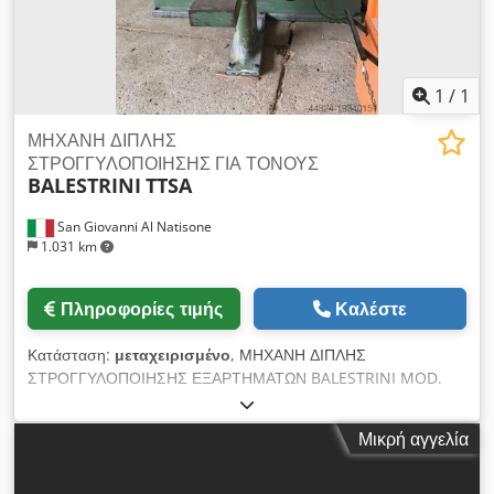
Πρότυπα CE - Έτος 2010 ΠΛΉΡΩΣ ΑΝΑΚΑΙΝΙΣΜΈΝΟ
1
/
1
ΜΗΧΑΝΗ ΔΙΠΛΗΣ
ΣΤΡΟΓΓΥΛΟΠΟΙΗΣΗΣ ΓΙΑ ΤΟΝΟΥΣ
BALESTRINI
TTSA
San Giovanni Al Natisone
1.031 km
Πληροφορίες τιμής
Καλέστε
Κατάσταση:
μεταχειρισμένο
, ΜΗΧΑΝΗ ΔΙΠΛΗΣ
ΣΤΡΟΓΓΥΛΟΠΟΙΗΣΗΣ ΕΞΑΡΤΗΜΑΤΩΝ BALESTRINI MOD.
TTSA - ΜΕΤΑΧΕΙΡΙΣΜΕΝΗ - Με φορτωτή - Πίνακας ελέγχου -
Ελάχιστο/μέγιστο μήκος εργασίας 240 / 1200 mm - Μέγιστο
Μικρή αγγελία
μέγεθος εξαρτήματος εξάρματος 100x30 mm - Ωριαία
παραγωγή: 1200 εξαρτήματα εξάρματος (600 τεμάχια) -
Περιστροφή φρέζας 9.000 στροφές/λεπτό - Συνολική