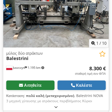
1
/
10
μύλος δύο ατράκτων
Balestrini
8.300 €
Juszczyn
1.195 km
σταθερή τιμή συν ΦΠΑ
Αιτηθείτε
Καλέστε
Κατάσταση:
πολύ καλή (μεταχειρισμένο)
, Balestrini NOVA
3 μηχανή χύτευσης με ατράκτους περιβλήματος Κύριοι
κινητήρες 2 x 2,2 kW Διάμετρος ατράκτων 25 mm
Codpevkcfrofx Ab Hjrf Μήκος ατράκτων 70 mm Διάμετρος