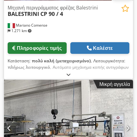
Μηχανή περιγράμματος φρέζας Balestrini
BALESTRINI
CP 90 / 4
Mariano Comense
1.271 km
Πληροφορίες τιμής
Καλέστε
Κατάσταση:
πολύ καλή (μεταχειρισμένο)
, Λειτουργικότητα:
πλήρως λειτουργικό
, Αυτόματο μηχάνημα κοπής αντιγράφων
και λείανσης, μοντέλο BALESTRINI CP 90 - 4 Crsdpfxex A Hato
Ab Hof μεταχειρισμένο μηχάνημα κατάσταση λειτουργίας:
Μικρή αγγελία
εξαιρετική Οδηγία CE: ΝΑΙ με καμπίνα προστασίας από
ατυχήματα όπως φαίνεται στη φωτογραφία Τεχνικά
χαρακτηριστικά: Το μηχάνημα αποτελείται από 4 λειτουργικές
ομάδες: 1+1 φρεζοκεφαλές. Ισχύς κινητήρα 10 HP η κάθε μία
1+1 φρεζοκεφαλές ή λειαντικές κεφαλές. Ισχύς κινητήρα 4,5 / 6
HP η κάθε μία (2 ταχύτητες) Μέγ. πλάτος εργασίας: 500 mm
Μέγ. ύψος εργασίας: 180 mm Μέγ. μήκος εργασίας: 2500 mm
Υδραυλικές αντλίες – κινητήρες: 5,5 HP Ρυθμιζόμενη ταχύτητα