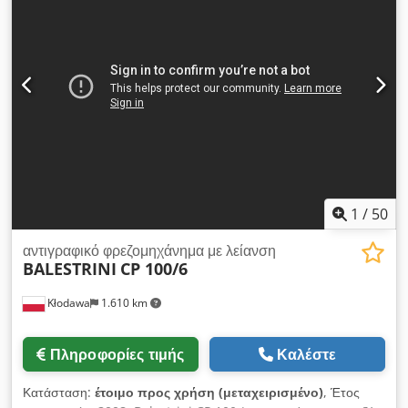
εγκατεστημένη ισχύς 9 kw Credpfx Abewrh N Ds Hjf
1
/
50
αντιγραφικό φρεζομηχάνημα με λείανση
BALESTRINI
CP 100/6
Kłodawa
1.610 km
Πληροφορίες τιμής
Καλέστε
Κατάσταση:
έτοιμο προς χρήση (μεταχειρισμένο)
, Έτος