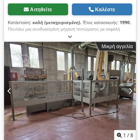
Αιτηθείτε
Καλέστε
Κατάσταση:
καλή (μεταχειρισμένη)
, Έτος κατασκευής:
1990
,
Πουλάω μια συνδυασμένη μηχανή τεντώματος με κεφαλή
διάνοιξης BALESTRINI I2F 1 ανακλινόμενο τραπέζι με
πνευματική πίεση υλικού. Αυτόματο πριόνι κοπής από κάτω.
Μικρή αγγελία
Csdpfx Aohw Dfnob Herf Κεφαλή φρεζαρίσματος για
τενόντιση ή δακτυλοσύνδεση. Κεφαλή διάτρησης για διπλή
διάτρηση 3 ατράκτων. Περιστρέφεται κατά 360° σε
οποιαδήποτε θέση. Αυτόματη τροφοδοσία. Τοποθέτηση
αισθητήρων άκρου. Διατίθεται με τον ίδιο τρόπο.
1
/
8