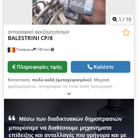
1
/
10
αντιγραφικό φρεζομηχάνημα
BALESTRINI
CP/8
Timișoara
745 km
Πληροφορίες τιμής
Καλέστε
Κατάσταση:
πολύ καλή (μεταχειρισμένο)
, Μηχανή
φρεζαρίσματος, αντιγραφικό σε πολύ καλή λειτουργική
κατάσταση. Crsdpjx Rrtdjfx Ab Hef
Μέσω των διαδικτυακών δημοπρασιών
μπορέσαμε να διαθέσουμε μηχανήματα
επίδειξης και ανταλλαγές πιο γρήγορα και με