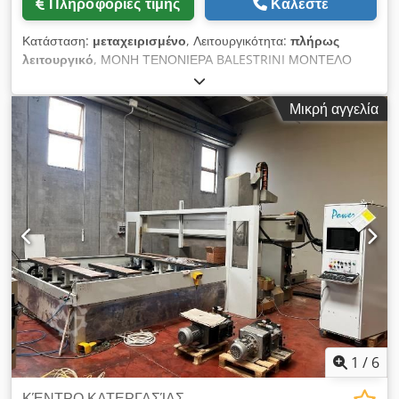
Πληροφορίες τιμής
Καλέστε
Κατάσταση:
μεταχειρισμένο
, Λειτουργικότητα:
πλήρως
λειτουργικό
, ΜΟΝΗ ΤΕΝΟΝΙΕΡΑ BALESTRINI ΜΟΝΤΕΛΟ
PICO - Μέγιστη διάσταση ταπών: 100x30 mm - Μέγιστη κλίση
τραπεζιού: 20° - Κλίση οδηγών στήριξης τεμαχίων: 45° - Ωριαία
Μικρή αγγελία
παραγωγικότητα: 600/700 ταπών - Ταχύτητα περιστροφής
φρεζών: 9.000 σ.α.λ. Crjdjx Rdnaspfx Ab Hof - Ισχύς κινητήρα
φρέζας: 4 HP - Τάση: 380 V / 50 Hz
1
/
6
ΚΈΝΤΡΟ ΚΑΤΕΡΓΑΣΊΑΣ