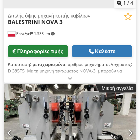
1
/
4
Διπλής όψης μηχανή κοπής καβίλιων
BALESTRINI
NOVA 3
Porażyn
1.533 km
Πληροφορίες τιμής
Καλέστε
Κατάσταση:
μεταχειρισμένο
, αριθμός μηχανήματος/οχήματος:
D 395T5
, Με τη μηχανή τεντώματος NOVA-3, μπορούν να
παραχθούν ταυτόχρονα δύο στρογγυλεμένες τέντες
διαφορετικών μεγεθών και κλίσεων και στα δύο άκρα ενός
Μικρή αγγελία
τμήματος από μασίφ ξύλο. Η καινοτόμος τεχνολογία του
NOVA-3 το καθιστά το κορυφαίο μηχάνημα τεντώματος διπλής
όψης στην αγορά. ΣΤΕΡΗ ΜΗΧΑΝΙΚΗ Συγκολλημένη
κατασκευή από ανόπτηση χάλυβα χωρίς στρέψη, χωρίς
καταπονήσεις, μονάδες επεξεργασίας μεγάλου μεγέθους με
στηρίγματα και ολισθητήρες από γκρι χυτοσίδηρο, απολύτως
χωρίς κραδασμούς. Μηχανικά σχεδιασμένα για υψηλή
λειτουργική αξιοπιστία με μέγιστη απόδοση παραγωγής.