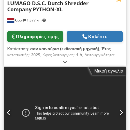
LUMAGO D.S.C. Dutch Shredder
Company
PYTHON-XL
Goor
1.877 km
Πληροφορίες τιμής
Καλέστε
Κατάσταση:
σαν καινούρια (εκθεσιακή μηχανή)
, Έτος
κατασκευής:
2025
, ώρες λειτουργίας:
1 h
, Λειτουργικότητα:
πλήρως λειτουργικό
, Compact Καταστροφέας τύπου
PYTHON-XL 1600, με ηλεκτροκινητήρα 15 KW, 400V 50Hz• •
Μικρή αγγελία
Ηλεκτρικός μειωτήρας 15KW, 400V, 3phs, 50Hz 40%
ΠΕΡΙΣΣΟΤΕΡΗ ροπή σε σύγκριση με το PYTHON 1600
Standard • Άνοιγμα 1600 x 1000 mm • Κύριες διαστάσεις L
2700 x B 1400 x H 2600mm • Άνοιγμα εκκένωσης
400x100mm • Ύψος ανοίγματος εκκένωσης περίπου 1000mm
• Ηλεκτρικό κουτί ελέγχου με INVERTER, κεντρικό διακόπτη,
διακόπτη επιλογέα on/off και διακοπή έκτακτης ανάγκης •
Μετακινείται εύκολα είτε με περονοφόρο ανυψωτικό είτε με
ανυψωτικά μάτια • Βάρος περίπου. 2700 κιλά • Ολοκληρωμένο
εγχειρίδιο μηχανής • Φινίρισμα σε RAL 3002 και RAL 7022 •