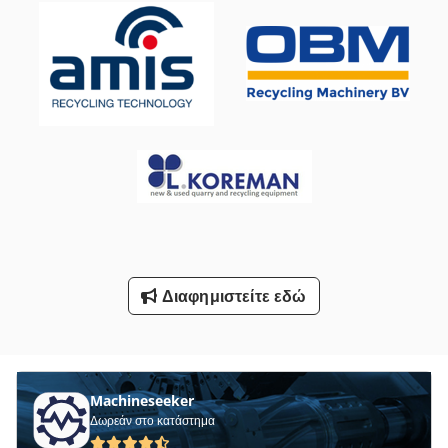
Τρόλεϊ Μεταφοράς Παλετών
Υποστήριγμα-Με Άξονα
Φθάσουν Φορτηγά Οχήματα
Φορτηγα
Φορτηγό
Φορτηγό Με Γερανό
Φορτηγό Πλατφόρμα
Όλα Τα
Διαφημιστείτε εδώ
Machineseeker
Δωρεάν στο κατάστημα