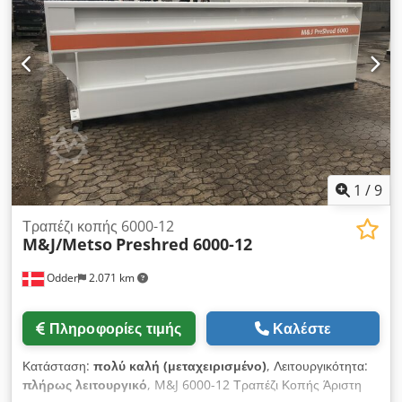
περονοφόρο ή γερανό • Βάρος περ. 1300 kg Chsdpfx Asf N
Narsfnja • Περιλαμβάνεται εγχειρίδιο μηχανήματος • Χρώμα
RAL 3002 και RAL 7022 • (Τεχνικές τροποποιήσεις
επιφυλάσσονται) • Πιστοποίηση CE και «Κατασκευάζεται στην
Ολλανδία»
1
/
9
Τραπέζι κοπής 6000-12
M&J/Metso
Preshred 6000-12
Odder
2.071 km
Πληροφορίες τιμής
Καλέστε
Κατάσταση:
πολύ καλή (μεταχειρισμένο)
, Λειτουργικότητα:
πλήρως λειτουργικό
, M&J 6000-12 Τραπέζι Κοπής Άριστη