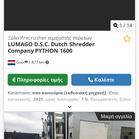
(Υπόκειται σε τεχνικές αλλαγές) • Πιστοποιημένο CE και "Made
in Holland" Cedpfx Aof N Nlgefnoha
1
/
14
Ξύλο Precrusher τεμαχιστής παλετών
LUMAGO D.S.C. Dutch Shredder
Company
PYTHON 1600
Goor
1.877 km
Πληροφορίες τιμής
Καλέστε
Κατάσταση:
σαν καινούρια (εκθεσιακή μηχανή)
, Έτος
κατασκευής:
2025
, ώρες λειτουργίας:
1 h
, Θρυμματιστής ξύλου
τύπου PYTHON 1600, κινητήρας 11 kW, 400V 50Hz • Άνοιγμα
τροφοδοσίας 1600 x 700mm • Κύριες διαστάσεις Μ 2400 x Π
Μικρή αγγελία
850 x Υ 1600mm • Άνοιγμα εκκένωσης περ. 400 x 400mm •
Ύψος εκκένωσης περ. 400mm • Ηλεκτρικός πίνακας, κύριος
διακόπτης, επιλογέας ΑΥΤ/ΧΕΙΡ και ΔΙΑΚΟΠΤΗΣ ΕΚΤΑΚΤΗΣ
ΑΝΑΓΚΗΣ • Εύκολη τοποθέτηση του μηχανήματος με