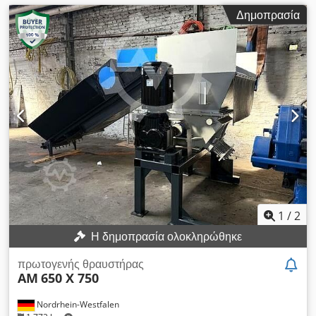
Δημοπρασία
1
/
2
Η δημοπρασία ολοκληρώθηκε
πρωτογενής θραυστήρας
AM
650 X 750
Nordrhein-Westfalen