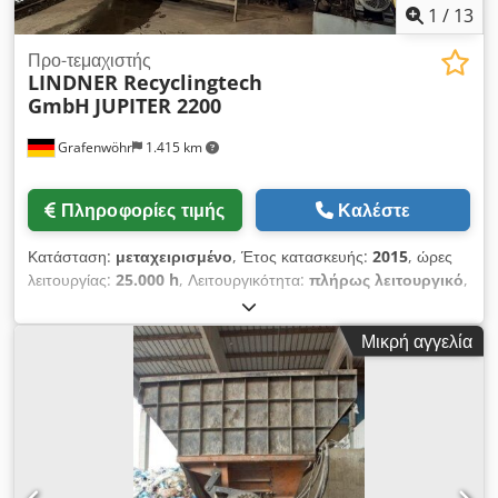
1
/
13
Προ-τεμαχιστής
LINDNER Recyclingtech
GmbH
JUPITER 2200
Grafenwöhr
1.415 km
Πληροφορίες τιμής
Καλέστε
Κατάσταση:
μεταχειρισμένο
, Έτος κατασκευής:
2015
, ώρες
λειτουργίας:
25.000 h
, Λειτουργικότητα:
πλήρως λειτουργικό
,
μήκος ρότορα:
2.200 χιλ.
, ταχύτητα περιστροφής (ελάχ.):
58
στρ./λ.
, συνολικό βάρος:
30.000 κιλ
, ισχύς:
220 kW (299,12
Μικρή αγγελία
ίππους)
, τάση εισόδου:
400 V
, Αργόστροφος, ανθεκτικός
θρυμματιστής μονού άξονα. Κατάλληλος για την
προκαταρκτική θρυμμάτιση διαφόρων υλικών χωρίς μαζική
παρουσία ξένων σωμάτων. Εφαρμογή: Θρυμμάτιση
βιομηχανικών και εμπορικών αποβλήτων, φιλμ, υλικών
συσκευασίας, υφασμάτων, χαρτιού, καουτσούκ, ξύλου
κατεδάφισης, παλετών, ρολών χαρτιού, τύμπανων καλωδίων,