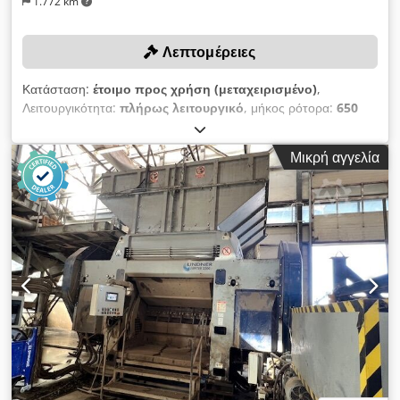
1.772 km
Λεπτομέρειες
Κατάσταση:
έτοιμο προς χρήση (μεταχειρισμένο)
,
Λειτουργικότητα:
πλήρως λειτουργικό
, μήκος ρότορα:
650
χιλ.
, μέγιστη ταχύτητα περιστροφής:
160 στρ./λ.
, διάμετρος
ρότορα:
500 χιλ.
, ΤΕΧΝΙΚΕΣ ΛΕΠΤΟΜΕΡΕΙΕΣ Άνοιγμα
Μικρή αγγελία
χοάνης: 1.850 × 1.250 mm Χωρητικότητα χοάνης: περίπου 3,0
m³ Διάμετρος ρότορα: 500 mm Μήκος ρότορα: 650 mm
Ταχύτητα περιστροφής ρότορα: περίπου 160 στροφές/λεπτό
Ισχύς: εξαρτάται από το υλικό ΛΕΠΤΟΜΕΡΕΙΕΣ
ΜΗΧΑΝΗΜΑΤΟΣ Σύστημα ελέγχου: PLC Ισχύς κινητήρα-
κιβωτίου ταχυτήτων: 45 kW Chsdpfszr Hylsx Afnoa Πίνακας
ελέγχου: Πλήρως καλωδιωμένος Μήκος καλωδίου: 5 μ
ΕΞΟΠΛΙΣΜΟΣ Πίνακας ελέγχου, συμπεριλαμβανομένου
καλωδίου 5 μ Αυτόματη εκκίνηση αστέρα-τριγώνου