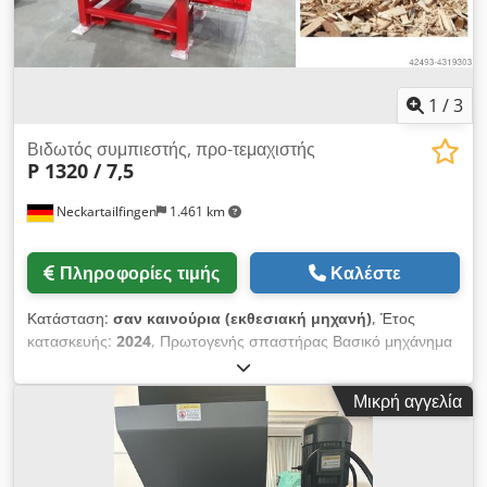
1
/
3
Βιδωτός συμπιεστής, προ-τεμαχιστής
P 1320 / 7,5
Neckartailfingen
1.461 km
Πληροφορίες τιμής
Καλέστε
Κατάσταση:
σαν καινούρια (εκθεσιακή μηχανή)
, Έτος
κατασκευής:
2024
, Πρωτογενής σπαστήρας Βασικό μηχάνημα
από 29.950 € καθαρά *Επιλογές με επιπλέον χρέωση Ιδανικό
για την προ-θραύση ογκωδών υλικών, όπως παλέτες, σανίδες,
Μικρή αγγελία
δοκάρια, κιβώτια φρούτων, πολυστυρένιο, πλαστικά και πολλά
άλλα. Ο πρωτογενής θραυστήρας μπορεί επίσης να
εγκατασταθεί απευθείας πάνω από έναν τεμαχιστή μονού
άξονα για την παραγωγή τεμαχίων ξύλου Μηχανή σε στάδιο