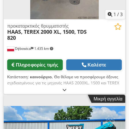
1
/
3
προκαταρκτικός θρυμματιστής
HAAS, TEREX
2000 XL, 1500, TDS
820
Dębowica
1.435 km
Πληροφορίες τιμής
Καλέστε
Κατάσταση:
καινούργιο
, Θα θέλαμε να προσφέρουμε άξονες
σχεδιασμένους για τις μηχανές HAAS 2000XL, 1500 και TEREX
TDS 820, εξοπλισμένους με πλευρικές χτένες και δοκό
θραύσης. -4-7-7 -4-9-9 Η PROTECHNIKA είναι μια εταιρεία με
Μικρή αγγελία
21 χρόνια ιστορίας, η οποία από την αρχή της δραστηριότητάς
της ασχολείται με την παραγωγή ανταλλακτικών και
ολοκληρωμένων γραμμών ανακύκλωσης. Τα τελευταία χρόνια
έχουμε διευρύνει το χαρτοφυλάκιό μας συμπεριλαμβάνοντας
την κατασκευή αξόνων σύνθλιψης για αργόστροφους