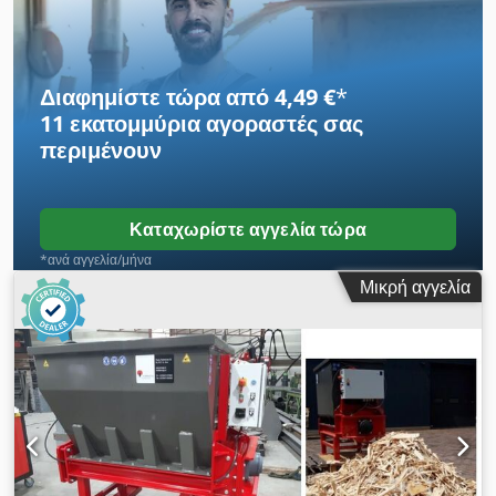
έναν άξονα για ξύλο, ογκώδη απορρίμματα και βιομηχανικά
απόβλητα. Αξιόπιστος και ισχυρός για συνεχή λειτουργία.
Csdpfx Afezdp Dqonoha Τιμή: 65.000 € Τοποθεσία: Merano
(Νότιο Τιρόλο) - Ιταλία
Διαφημίστε τώρα από 4,49 €
*
11 εκατομμύρια αγοραστές
σας
περιμένουν
Καταχωρίστε αγγελία τώρα
*ανά αγγελία/μήνα
Μικρή αγγελία