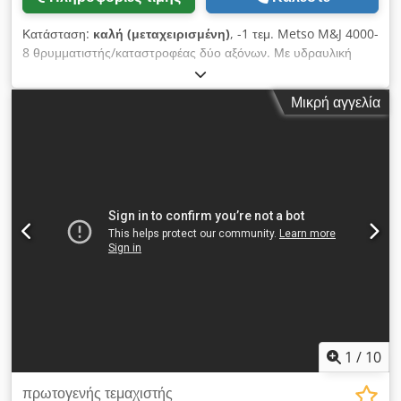
Κατάσταση:
καλή (μεταχειρισμένη)
, -1 τεμ. Metso M&J 4000-
8 θρυμματιστής/καταστροφέας δύο αξόνων. Με υδραυλική
μονάδα και χειριστήριο σε κοντέινερ. Με μεταφορική ταινία για
έξοδο και χοάνη εισόδου. Chsdjxhlfrjpfx Afnoa
Μικρή αγγελία
1
/
10
πρωτογενής τεμαχιστής