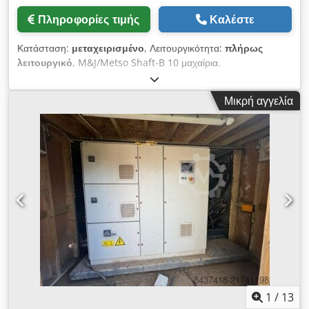
Πληροφορίες τιμής
Καλέστε
Κατάσταση:
μεταχειρισμένο
, Λειτουργικότητα:
πλήρως
λειτουργικό
, M&J/Metso Shaft-B 10 μαχαίρια.
Μεταχειρισμένο. Περιλαμβάνει ρουλεμάν 1 διάταξη. Chedev A
Eycjpfx Afnea
Μικρή αγγελία
1
/
13