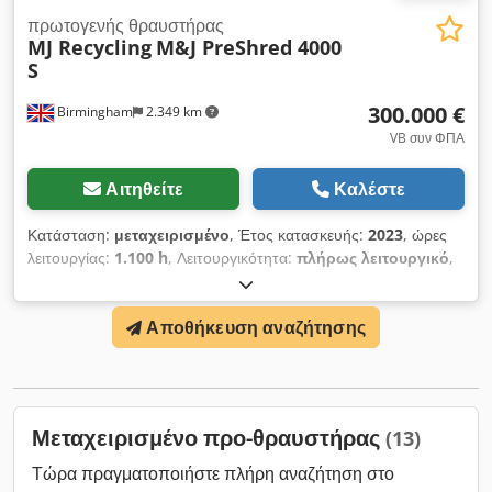
πρωτογενής θραυστήρας
MJ Recycling
M&J PreShred 4000
S
300.000 €
Birmingham
2.349 km
VB συν ΦΠΑ
Αιτηθείτε
Καλέστε
Κατάσταση:
μεταχειρισμένο
, Έτος κατασκευής:
2023
, ώρες
λειτουργίας:
1.100 h
, Λειτουργικότητα:
πλήρως λειτουργικό
,
αριθμός μηχανήματος/οχήματος:
C.009088
, συνολικό πλάτος:
5.536 χιλ.
, συνολικό μήκος:
5.536 χιλ.
, συνολικό ύψος:
3.500
Αποθήκευση αναζήτησης
χιλ.
, Εξοπλισμός:
ταχύτητα περιστροφής απείρως
μεταβαλλόμενη
, Για οποιαδήποτε επιπλέον πληροφορία
σχετικά με αυτήν την καταχώρηση, παρακαλούμε
επικοινωνήστε μαζί μας. Chedsy Dtyrepfx Afnoa
Μεταχειρισμένο προ-θραυστήρας
(13)
Τώρα πραγματοποιήστε πλήρη αναζήτηση στο