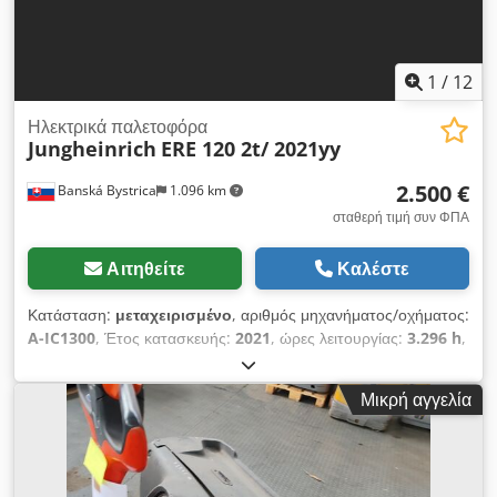
1
/
12
Ηλεκτρικά παλετοφόρα
Jungheinrich
ERE 120 2t/ 2021yy
2.500 €
Banská Bystrica
1.096 km
σταθερή τιμή συν ΦΠΑ
Αιτηθείτε
Καλέστε
Κατάσταση:
μεταχειρισμένο
, αριθμός μηχανήματος/οχήματος:
A-IC1300
, Έτος κατασκευής:
2021
, ώρες λειτουργίας:
3.296 h
,
ωφελιμο φορτίο:
2.000 κιλ
, τύπος καυσίμου:
ηλεκτρικός
,
τύπος ιστού:
άλλο
, 5246172 Αριθμός σειράς: 98298653
Μικρή αγγελία
Διεθνής μεταφορά εφικτή/Διαθέσιμη η διεθνής παράδοση.
Djdpjztidisfx Ak Dswa