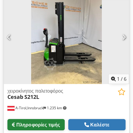
1
/
6
χειροκίνητος παλετοφόρος
Cesab
S212L
A-Tirol,Innsbruck
1.235 km
Πληροφορίες τιμής
Καλέστε