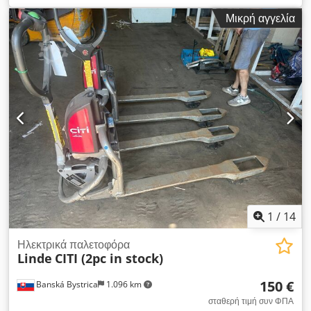
2.000 κιλ
, ύψος ανύψωσης:
550 χιλ.
, τύπος καυσίμου:
Μικρή αγγελία
ηλεκτρικός
, μήκος περονών:
1.150 χιλ.
, τύπος μετάδοσης
κίνησης:
Elektro
, Χειροκίνητο καρότσι μεταφοράς Αριθμός
πλαισίου: W40162G03863 Dodoznpf Nopfx Ak Dewa
Κατάσταση: Ανακατασκευασμένο, χωρίς εγγύηση Τεχνική
κατάσταση: καλή
1
/
14
Ηλεκτρικά παλετοφόρα
Linde
CITI (2pc in stock)
150 €
Banská Bystrica
1.096 km
σταθερή τιμή συν ΦΠΑ