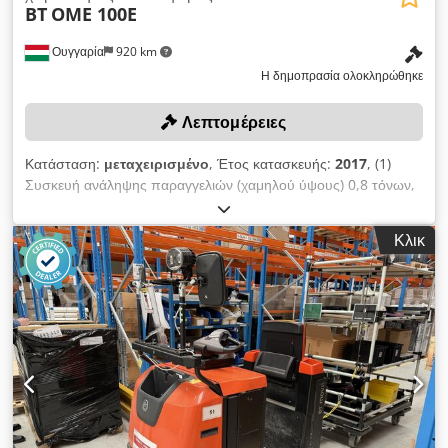
BT
OME 100E
Ουγγαρία
920 km
Η δημοπρασία ολοκληρώθηκε
Λεπτομέρειες
Κατάσταση:
μεταχειρισμένο
, Έτος κατασκευής:
2017
, (1)
Συσκευή ανάληψης παραγγελιών (χαμηλού ύψους) 0,8 τόνων,
χωρητικότητα 0,8 τόνων· περιλαμβάνει μπαταρία και φορτιστή
(όπως στην εικόνα ή παρόμοιο). Dwsdsznm Eyepfx Ak Dea
Κλικ