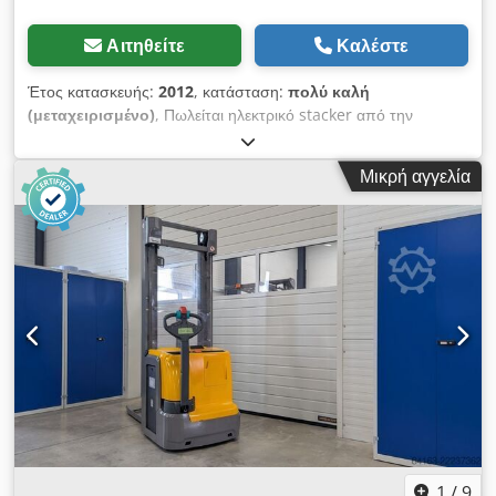
Αιτηθείτε
Καλέστε
Έτος κατασκευής:
2012
, κατάσταση:
πολύ καλή
(μεταχειρισμένο)
, Πωλείται ηλεκτρικό stacker από την
Nissan. 2 T χωρητικότητα, ύψος 215 mm, με φορτιστή Ώρες
λειτουργίας: 1571 ώρες Dedpfx Asd Hh T Rsk Dswa
Μικρή αγγελία
1
/
9