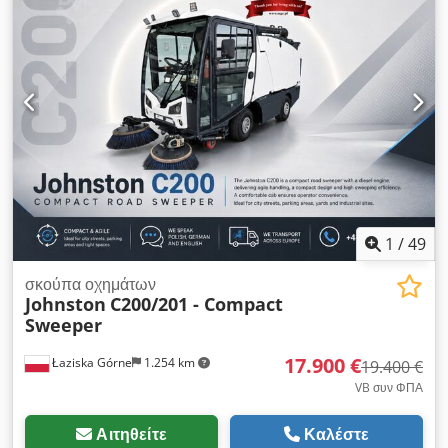
1.981 χιλ.
, τύπος μετάδοσης κίνησης:
Elektro
, πλάτος
κατασκευής:
800 χιλ.
, Ανυψωτικό όχημα μεγάλης ανυψωτικής
ικανότητας Κέντρο βάρους φορτίου: 600 Τύπος ιστού: Διπλός
Τεχνική κατάσταση: πολύ καλή Τάση μπαταρίας: 24V
Χωρητικότητα μπαταρίας: 110Ah Κατασκευαστής μπαταρίας:
Jungheinrich Dsdpoztg Npofx Ak Dowa Τύπος μπαταρίας:
Ιόντων λιθίου Έτος κατασκευής μπαταρίας: 2018 Περιγραφή:
Έχει υποβληθεί σε έλεγχο και είναι πιστοποιημένο σύμφωνα με
τα πρότυπα ασφαλείας. Αρχική ανύψωση, τιμόνι που μπορεί
να χρησιμοποιηθεί από όλες τις πλευρές, ενσωματωμένος
φορτιστής, προστατευτικό κάλυμμα από πλεξιγκλάς, διπλοί
κύλινδροι για τη μεταφορά του φορτίου.
1
/
49
σκούπα οχημάτων
Johnston
C200/201 - Compact
Sweeper
17.900 €
Łaziska Górne
1.254 km
19.400 €
VB συν ΦΠΑ
Αιτηθείτε
Καλέστε