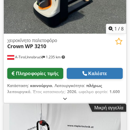
1
/
8
χειροκίνητο παλετοφόρο
Crown
WP 3210
A-Tirol,Innsbruck
1.235 km
Πληροφορίες τιμής
Καλέστε
Κατάσταση:
καινούργιο
, Λειτουργικότητα:
πλήρως
λειτουργικό
, Έτος κατασκευής:
2026
, ωφελιμο φορτίο:
1.600
κιλ
, τύπος καυσίμου:
ηλεκτρικός
, ύψος κατασκευής:
1.156
χιλ.
, μήκος περονών:
1.150 χιλ.
, κενό βάρος:
450 κιλ
,
Μικρή αγγελία
συνολικό μήκος:
1.650 χιλ.
, τύπος μετάδοσης κίνησης:
Elektro
, πλάτος κατασκευής:
720 χιλ.
, Ανυψωτικό όχημα
χαμηλού ύψους Πλάτος πιρουνιού: 170 χιλ. Πάχος πιρουνιού:
74 χιλ. Κατάσταση: Καινούργιο Τεχνική κατάσταση: Καινούργιο