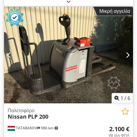
ηλεκτρικός
, τύπος ιστού:
άλλο
, 5246169 Dwsdezth Tvepfx
Ak Doa Αριθμός σειράς: W41152E04726
Μικρή αγγελία
1
/
6
Παλετοφόρο
Nissan
PLP 200
2.100 €
TATABANYA
986 km
VB συν ΦΠΑ