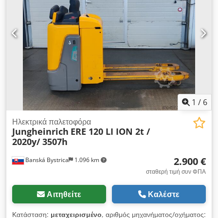
έλεγχο αναδευτήρα Σύστημα Η/Υ για έλεγχο και αξιολόγηση
Dwjdpfxeifkhaj Ak Dja Με πάγκο δοκιμής εξαρτημάτων!
1
/
6
Ηλεκτρικά παλετοφόρα
Jungheinrich
ERE 120 LI ION 2t /
2020y/ 3507h
2.900 €
Banská Bystrica
1.096 km
σταθερή τιμή συν ΦΠΑ
Αιτηθείτε
Καλέστε
Κατάσταση:
μεταχειρισμένο
, αριθμός μηχανήματος/οχήματος: