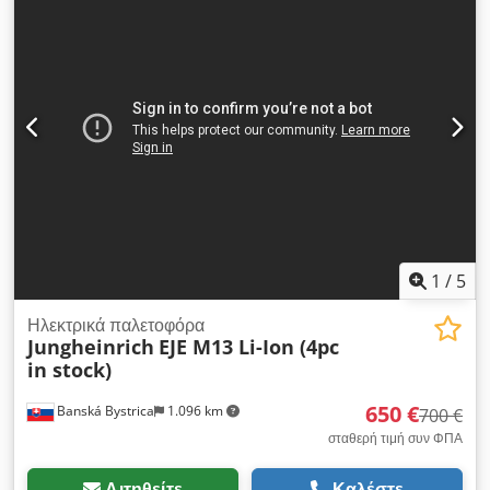
Διαθέσιμη διεθνής παράδοση.
1
/
5
Ηλεκτρικά παλετοφόρα
Jungheinrich
EJE M13 Li-Ion (4pc
in stock)
650 €
Banská Bystrica
1.096 km
700 €
σταθερή τιμή συν ΦΠΑ
Αιτηθείτε
Καλέστε