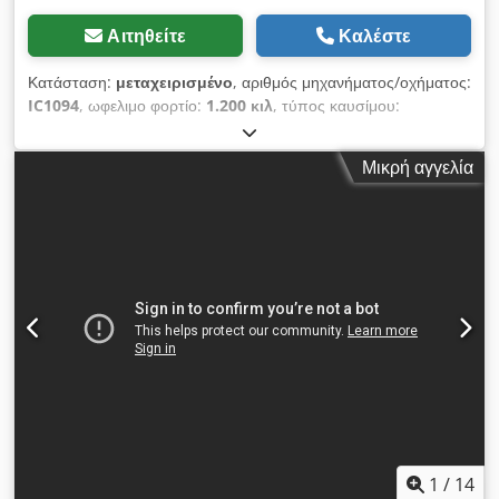
Αιτηθείτε
Καλέστε
Κατάσταση:
μεταχειρισμένο
, αριθμός μηχανήματος/οχήματος:
IC1094
, ωφελιμο φορτίο:
1.200 κιλ
, τύπος καυσίμου:
ηλεκτρικός
, τύπος ιστού:
άλλο
, 5222214 Dwodpfszp Ua Ujx
Ak Dsa ΔΕΝ ΠΕΡΙΛΑΜΒΑΝΕΤΑΙ ΦΟΡΤΙΣΤΗΣ
Μικρή αγγελία
1
/
14