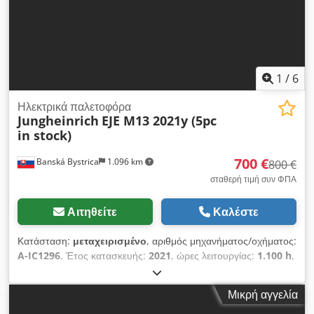
1
/
6
Ηλεκτρικά παλετοφόρα
Jungheinrich
EJE M13 2021y (5pc
in stock)
700 €
Banská Bystrica
1.096 km
800 €
σταθερή τιμή συν ΦΠΑ
Αιτηθείτε
Καλέστε
Κατάσταση:
μεταχειρισμένο
, αριθμός μηχανήματος/οχήματος:
A-IC1296
, Έτος κατασκευής:
2021
, ώρες λειτουργίας:
1.100 h
,
ωφελιμο φορτίο:
1.300 κιλ
, τύπος καυσίμου:
ηλεκτρικός
,
τύπος ιστού:
άλλο
, 5186955 Αριθμός σειράς: FN974327
Μικρή αγγελία
Dsdpfjzfgcasx Ak Dowa Δυνατότητα διεθνούς μεταφοράς/