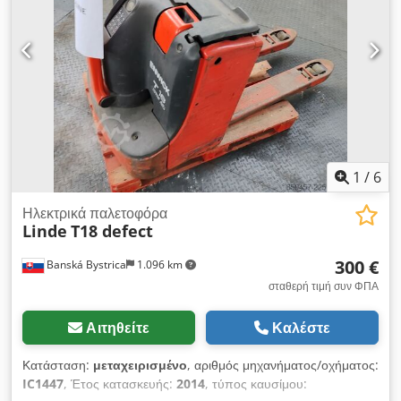
1
/
6
Ηλεκτρικά παλετοφόρα
Linde
T18 defect
300 €
Banská Bystrica
1.096 km
σταθερή τιμή συν ΦΠΑ
Αιτηθείτε
Καλέστε
Κατάσταση:
μεταχειρισμένο
, αριθμός μηχανήματος/οχήματος:
IC1447
, Έτος κατασκευής:
2014
, τύπος καυσίμου: