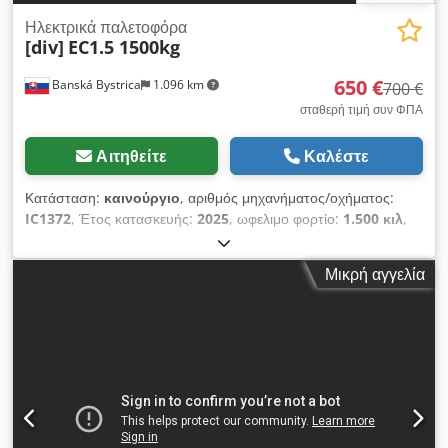
Ηλεκτρικά παλετοφόρα
[div]
EC1.5 1500kg
650 €
Banská Bystrica
1.096 km
700 €
σταθερή τιμή συν ΦΠΑ
Αιτηθείτε
Καλέστε
Κατάσταση:
καινούργιο
, αριθμός μηχανήματος/οχήματος:
IC1372
, Έτος κατασκευής:
2025
, ωφελιμο φορτίο:
1.500 κιλ
,
τύπος καυσίμου:
ηλεκτρικός
, τύπος ιστού:
άλλο
, 5148313
Αριθμός Σειράς: 200276776 Dwedpfx Akoy I Hqre Dja
Μικρή αγγελία
Δυνατότητα διεθνούς μεταφοράς/Διαθέσιμη διεθνής παράδοση.