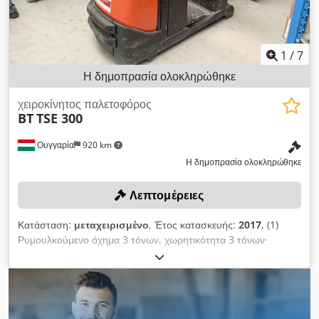
1
/
7
Η δημοπρασία ολοκληρώθηκε
χειροκίνητος παλετοφόρος
BT
TSE 300
Ουγγαρία
920 km
Η δημοπρασία ολοκληρώθηκε
Λεπτομέρειες
Κατάσταση:
μεταχειρισμένο
, Έτος κατασκευής:
2017
, (1)
Ρυμουλκούμενο όχημα 3 τόνων, χωρητικότητα 3 τόνων·
περιλαμβάνει μπαταρία και φορτιστή (όπως στην εικόνα ή
παρόμοιο). Dwedpfx Akjznm Ete Doa