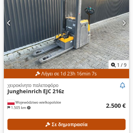
1
/
9
Λήγει σε
1
d
23
h
16
min
5
s
χειροκίνητο παλετοφόρο
Jungheinrich
EJC 216z
Województwo wielkopolskie
2.500 €
1.505 km
Σε δημοπρασία