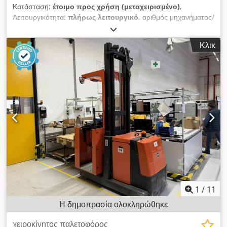
Κατάσταση:
έτοιμο προς χρήση (μεταχειρισμένο)
,
Λειτουργικότητα:
πλήρως λειτουργικό
, αριθμός μηχανήματος/
οχήματος:
90621285
, Έτος κατασκευής:
2021
, ώρες
λειτουργίας:
560 h
, ύψος ανύψωσης:
2.800 χιλ.
, ύψος
Κλικ
κατασκευής:
1.950 χιλ.
, Χωρίς ελάχιστη τιμή – εγγυημένη
πώληση στην υψηλότερη προσφορά! ΤΕΧΝΙΚΕΣ
ΛΕΠΤΟΜΕΡΕΙΕΣ Μέγιστο ύψος ανύψωσης: 2.800 mm
Συνολικό ύψος: 1.950 mm ΛΕΠΤΟΜΕΡΕΙΕΣ ΜΗΧΑΝΗΜΑΤΟΣ
Τύπος καταρτιού: Τυπικό κατάρτι Τύπος μπαταρίας: Μπαταρία
ιόντων λιθίου Ώρες λειτουργίας: 560 ώρες ΕΞΟΠΛΙΣΜΟΣ
Αρχική ανύψωση Φορτιστής Εξωτερική αναφορά: SL1145SP
Dodpfx Ajzrlw Ask Djwa
1
/
11
Η δημοπρασία ολοκληρώθηκε
χειροκίνητος παλετοφόρος