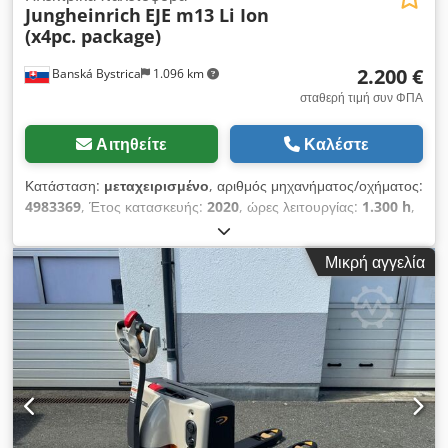
Jungheinrich
EJE m13 Li Ion
(x4pc. package)
2.200 €
Banská Bystrica
1.096 km
σταθερή τιμή συν ΦΠΑ
Αιτηθείτε
Καλέστε
Κατάσταση:
μεταχειρισμένο
, αριθμός μηχανήματος/οχήματος:
4983369
, Έτος κατασκευής:
2020
, ώρες λειτουργίας:
1.300 h
,
ωφελιμο φορτίο:
1.300 κιλ
, τύπος καυσίμου:
ηλεκτρικός
,
τύπος ιστού:
άλλο
, Δυνατότητα διεθνούς μεταφοράς/
Μικρή αγγελία
Διαθέσιμη διεθνής παράδοση. Dsdpfx Akexitnwj Dowa