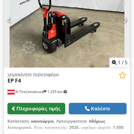
Τύπος ελαστικού μπροστά: Vulkollan Τύπος ελαστικού πίσω:
Vulkollan Τάση μπαταρίας: 24V Χωρητικότητα μπαταρίας:
150Ah Τύπος μπαταρίας: PzS Dwedpfx Akezrizre Doa Έτος
κατασκευής μπαταρίας: 2026 Κατάσταση μπαταρίας:
Καινούργια
1
/
5
χειροκίνητο παλετοφόρο
EP
F4
A-Tirol,Innsbruck
1.235 km
Πληροφορίες τιμής
Καλέστε
Κατάσταση:
καινούργιο
, Λειτουργικότητα:
πλήρως
λειτουργικό
, Έτος κατασκευής:
2026
, ωφελιμο φορτίο:
1.500
κιλ
, τύπος καυσίμου:
ηλεκτρικός
, μήκος περονών:
1.150 χιλ.
,