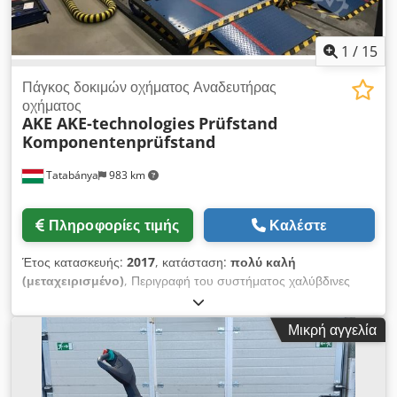
1
/
15
Πάγκος δοκιμών οχήματος Αναδευτήρας
οχήματος
AKE AKE-technologies
Prüfstand
Komponentenprüfstand
Tatabánya
983 km
Πληροφορίες τιμής
Καλέστε
Έτος κατασκευής:
2017
, κατάσταση:
πολύ καλή
(μεταχειρισμένο)
, Περιγραφή του συστήματος χαλύβδινες
πλάκες βάσης ως βάση του συστήματος και για την
τοποθέτηση των συστημάτων ανύψωσης και των
Μικρή αγγελία
αναδευτήρων Ηλεκτρικό ή ηλεκτροϋδραυλικό σύστημα
ανύψωσης για την τοποθέτηση οχήματος 2 αναδευτήρες
υψηλής ισχύος με ηλεκτρομαγνητική σταθεροποίηση και
σύστημα πρόσδεσης έως 3,5 τόνους Γραφείο ελέγχου με