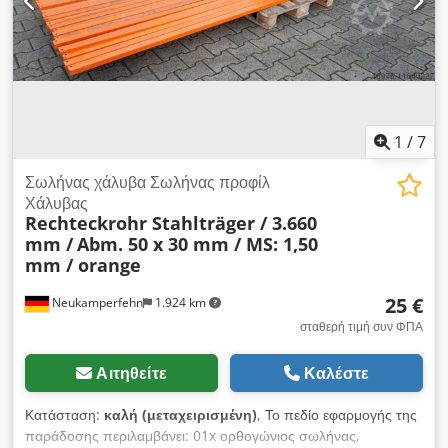
1
/
7
Σωλήνας χάλυβα Σωλήνας προφίλ
Χάλυβας
Rechteckrohr Stahlträger / 3.660
mm /
Abm. 50 x 30 mm / MS: 1,50
mm / orange
25 €
Neukamperfehn
1.924 km
σταθερή τιμή συν ΦΠΑ
Αιτηθείτε
Καλέστε
Κατάσταση:
καλή (μεταχειρισμένη)
, Το πεδίο εφαρμογής της
παράδοσης περιλαμβάνει: 01x ορθογώνιος σωλήνας,