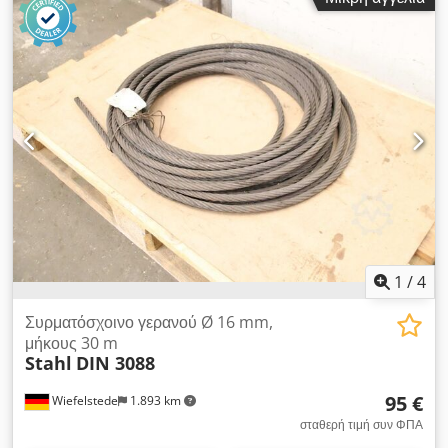
συρματόσχοινο ασφάλισης -Συρματόσχοινο γερανού:
Συρματόσχοινο από ατσάλι DIN 3088 8x36 Ø 16 mm -Μήκος:
30 μέτρα Dsdjztakmspfx Amhowa -Διατίθενται και άλλα
συρματόσχοινα γερανού. -Διαστάσεις μεταφοράς: Ø 530 x 120
mm -Βάρος: 31,7 κιλά
1
/
4
Συρματόσχοινο γερανού Ø 16 mm,
μήκους 30 m
Stahl
DIN 3088
95 €
Wiefelstede
1.893 km
σταθερή τιμή συν ΦΠΑ