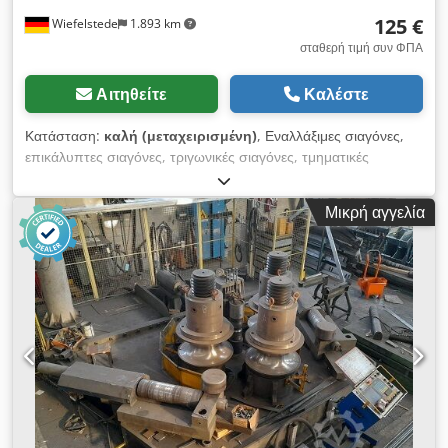
125 €
Wiefelstede
1.893 km
σταθερή τιμή συν ΦΠΑ
Αιτηθείτε
Καλέστε
Κατάσταση:
καλή (μεταχειρισμένη)
, Εναλλάξιμες σιαγόνες,
επικάλυπτες σιαγόνες, τριγωνικές σιαγόνες, τμηματικές
σιαγόνες, σιαγόνες σύσφιξης, σιαγόνες με βαθμίδες,
επικάλυπτες σιαγόνες με βαθμίδες, σιαγόνες μπλοκ, βασικές
Μικρή αγγελία
σιαγόνες. -Επικάλυπτες σιαγόνες: σετ σιαγόνων για τριγωνικό
τόρνο, σκληρές -Πλάτος σιαγών: 30 mm -Διαστάσεις: δείτε τη
φωτογραφία του τεχνικού σχεδίου Dodpfxjzp Eupo Amhjwa
-Συνολικές διαστάσεις: 135/90/H75 mm -Συνολικό βάρος: 4,4
kg