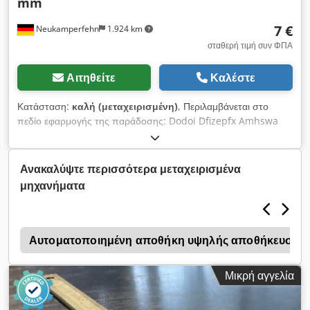
mm
7 €
Neukamperfehn
1.924 km
σταθερή τιμή συν ΦΠΑ
Αιτηθείτε
Καλέστε
Κατάσταση:
καλή (μεταχειρισμένη)
, Περιλαμβάνεται στο
πεδίο εφαρμογής της παράδοσης: Dodoi Dfizepfx Amhswa
01x σύνδεσμος ραφιού, μεταχειρισμένος για απόσταση
ραφιών: περίπου 250 mm Συνολικό μήκος: περίπου 330 mm
Διατομή: U 30 x 52 mm Χρώμα υλικού: μπλε Βάρος: 0,46 kg |
Ανακαλύψτε περισσότερα μεταχειρισμένα
τεμ.
μηχανήματα
ν
Αυτοματοποιημένη αποθήκη υψηλής αποθήκευσης
Μικρή αγγελία