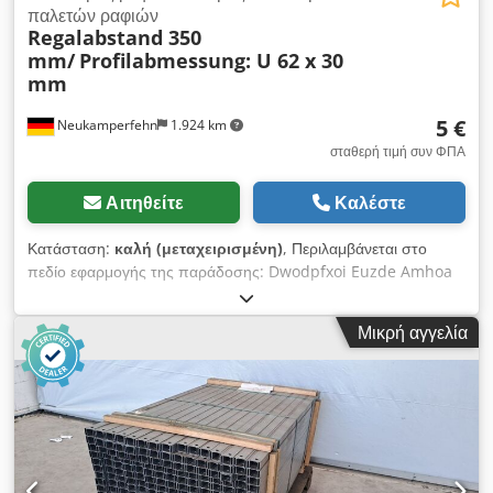
παλετών ραφιών
Regalabstand 350
mm/
Profilabmessung: U 62 x 30
mm
5 €
Neukamperfehn
1.924 km
σταθερή τιμή συν ΦΠΑ
Αιτηθείτε
Καλέστε
Κατάσταση:
καλή (μεταχειρισμένη)
, Περιλαμβάνεται στο
πεδίο εφαρμογής της παράδοσης: Dwodpfxoi Euzde Amhoa
01x σύνδεσμος ραφιού, μεταχειρισμένος Τύπος στερέωσης:
πλευρικά στον ορθοστάτη του ραφιού Επιφάνεια:
Μικρή αγγελία
γαλβανισμένο Συνολικό μήκος: 450 mm για απόσταση μεταξύ
των ραφιών: περίπου 350 mm διάσταση προφίλ: U 62 x 30
mm Βάρος: 0,84 kg | τεμ.