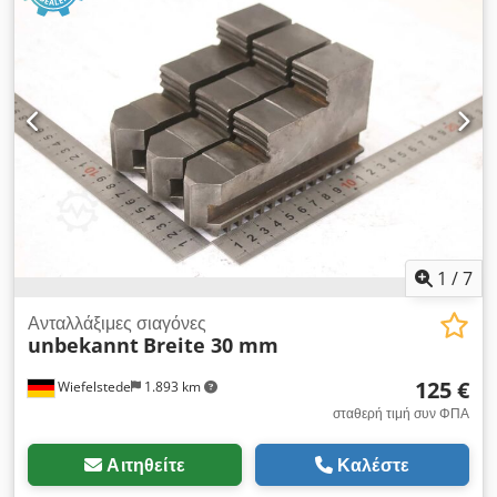
-Πλάτος σιαγόνων: 30 mm -Διαστάσεις: δείτε τη φωτογραφία
του τεχνικού σχεδίου -Συνολικές διαστάσεις: 135/90/H75 mm
-Συνολικό βάρος: 4,5 kg
1
/
7
Ανταλλάξιμες σιαγόνες
unbekannt
Breite 30 mm
125 €
Wiefelstede
1.893 km
σταθερή τιμή συν ΦΠΑ
Αιτηθείτε
Καλέστε