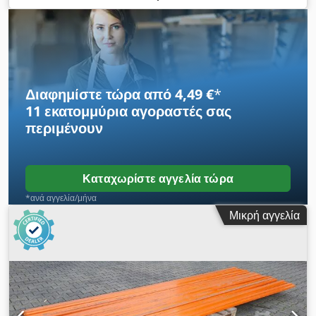
sendzimir Κατασκευαστής: SLP Πόδι Α: περίπου 200 x 140
mm Πόδι Β: περίπου 200 x 38 mm διάσταση ανοίγματος:
περίπου 52 x 32 mm Dsdpfx Aeipuggomhewa για ορθογώνιο
σωλήνα: 50 x 30 mm Βάρος/τεμ.: 0,930 kg
Διαφημίστε τώρα από 4,49 €
*
11 εκατομμύρια αγοραστές
σας
περιμένουν
Καταχωρίστε αγγελία τώρα
*ανά αγγελία/μήνα
Μικρή αγγελία