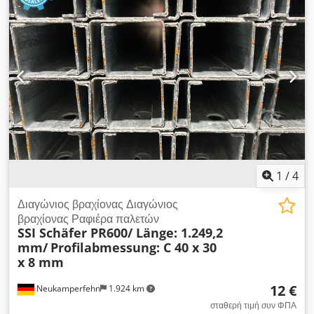
υλικού: γαλβανισμένο sendzimir Συνολικό μήκος: περίπου.
1.304,4 χιλιοστά Κεντρική τρύπα: περίπου. 1.264,4 χιλιοστά
Διαστάσεις προφίλ: C 40 x 30 x 8 mm Διάμετρος οπής:
περίπου. 11 χιλιοστά Πάχος υλικού: περίπου. 1,25 χιλιοστά
Βάρος | τεμάχιο: περίπου. 1,38 κιλά Γενικές πληροφορίες για
το άρθρο: Αυτό το αντικείμενο είναι διαθέσιμο μόνο για
παραλαβή. Οποιαδήποτε πρόσθετη μεταφορά ή αποστολή
αυτού του είδους θα επιφέρει πρόσθετα έξοδα, τα οποία
μπορούν να ζητηθούν από εμάς ξεχωριστά ανάλογα με την
τοποθεσία παράδοσης ή το εύρος της παράδοσης.
1
/
4
Διαγώνιος βραχίονας Διαγώνιος
βραχίονας Ραφιέρα παλετών
SSI Schäfer PR600/ Länge: 1.249,2
mm/
Profilabmessung: C 40 x 30
x 8 mm
12 €
Neukamperfehn
1.924 km
σταθερή τιμή συν ΦΠΑ