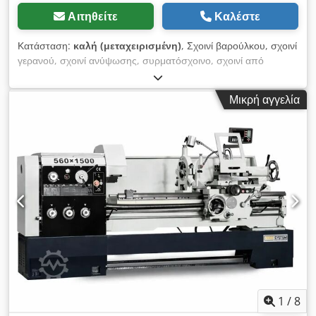
Αιτηθείτε
Καλέστε
Κατάσταση:
καλή (μεταχειρισμένη)
, Σχοινί βαρούλκου, σχοινί
γερανού, σχοινί ανύψωσης, συρματόσχοινο, σχοινί από
ανοξείδωτο ατσάλι, σχοινί βαρούλκου δασοκομικής χρήσης,
σχοινί ασφάλισης -Σχοινί γερανού: Συρματόσχοινο από ατσάλι
Μικρή αγγελία
DIN 3088, διάμετρος 16 mm -Μήκος: 30 μ. -Διατίθενται και
άλλα σχοινιά γερανού. -Διαστάσεις μεταφοράς: Διάμετρος 640 x
100 mm Djdpfxezr Utye Amhewa -Βάρος: 24,6 kg
1
/
8