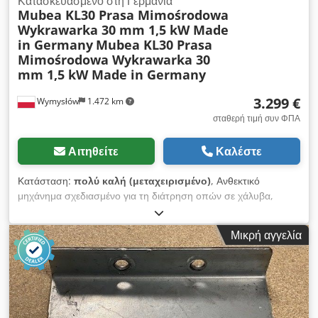
Κατασκευασμένο στη Γερμανία
Mubea KL30 Prasa Mimośrodowa
Wykrawarka 30 mm 1,5 kW Made
in Germany
Mubea KL30 Prasa
Mimośrodowa Wykrawarka 30
mm 1,5 kW Made in Germany
3.299 €
Wymysłów
1.472 km
σταθερή τιμή συν ΦΠΑ
Αιτηθείτε
Καλέστε
Κατάσταση:
πολύ καλή (μεταχειρισμένο)
, Ανθεκτικό
μηχάνημα σχεδιασμένο για τη διάτρηση οπών σε χάλυβα,
αλουμίνιο και άλλα μέταλλα. Χάρη στον έλεγχο μέσω
ποδομοχλού, προσφέρει άνετη και ασφαλή λειτουργία. Η
Μικρή αγγελία
συμπαγής κατασκευή του το καθιστά κατάλληλο τόσο για
εργαστήρια σιδηρουργών όσο και για βιομηχανικές μονάδες
παραγωγής. Τεχνικά χαρακτηριστικά: Dwedpszkmi Defx
Amhoa Κατασκευαστής: Mubea (Muhr und Bender)
Μοντέλο: KL30 Έτος κατασκευής: 1975 Αριθμός μηχανήματος:
38601 Χώρα κατασκευής: Γερμανία (Δυτική Γερμανία)