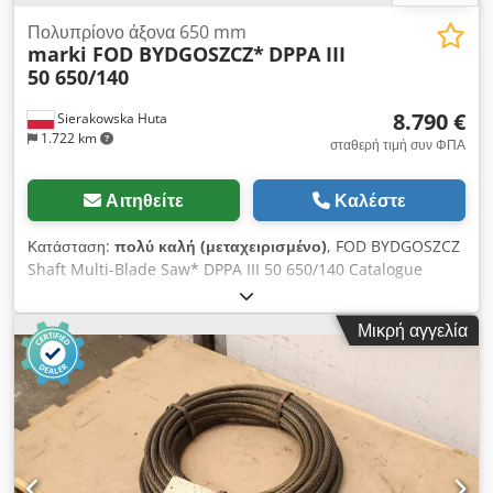
Πολυπρίονο άξονα 650 mm
marki FOD BYDGOSZCZ*
DPPA III
50 650/140
8.790 €
Sierakowska Huta
1.722 km
σταθερή τιμή συν ΦΠΑ
Αιτηθείτε
Καλέστε
Κατάσταση:
πολύ καλή (μεταχειρισμένο)
, FOD BYDGOSZCZ
Shaft Multi-Blade Saw* DPPA III 50 650/140 Catalogue
number 7318 TECHNICAL DATA - max cutting height: 140
mm - max element width: 700 mm - working shaft width
Μικρή αγγελία
with saw blades: 650 mm - max saw blade diameter: 400
mm - blade bore diameter: 70 mm Top: - pawls - 2 traction
shafts, toothed Bottom: - pawls - 2 traction shafts, smooth -
saw blade shaft - traction shaft, serrated - variable feed
speed control via inverter - feed motor: 4.4 kW - main
motor: 30 kW - machine dimensions (L/W/H):
2500x1400x1900 mm - weight approx. 2500 kg – Polish