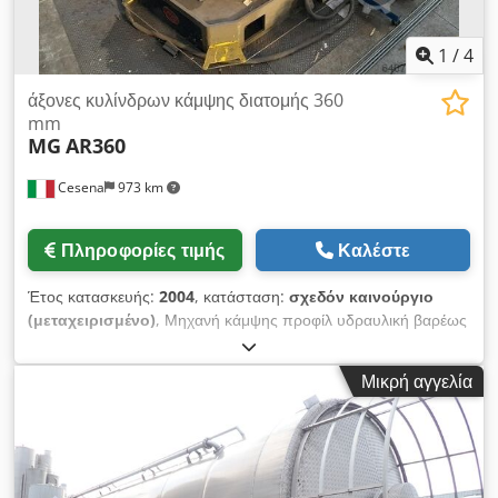
1
/
4
άξονες κυλίνδρων κάμψης διατομής 360
mm
MG
AR360
Cesena
973 km
Πληροφορίες τιμής
Καλέστε
Έτος κατασκευής:
2004
, κατάσταση:
σχεδόν καινούργιο
(μεταχειρισμένο)
, Μηχανή κάμψης προφίλ υδραυλική βαρέως
τύπου -άξονες εξόδου 360 mm Εξοπλισμένο με εργαλεία έλξης
για την έλαση δοκών HEB IPE INP στην σκληρή πλευρά
Μικρή αγγελία
Διαμόρφωση -Πυραμίδα με διπλή τσίμπημα πλευρικών
κυλίνδρων ανεξάρτητη υδραυλική -3 κυλίνδρους με υδραυλική
κίνηση και μονάδα γραναζιών -συνχ. -σύνολο κυλίνδρων για
δοκό HEB - δοκό INP - επίπεδη ράβδος τετράγωνη ράβδος.
-Σύνολο κεφαλών για την έλξη της δοκού HEB - INP κάμψη στη