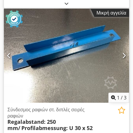
μεταχειρισμένος Διαστάσεις προφίλ: περίπου 50 x 30 mm
Χρώμα υλικού: πορτοκαλί Συνολικό μήκος: περίπου 3.660 mm
Μικρή αγγελία
Οπή στο κέντρο: περίπου 3,630 mm Πάχος υλικού: περίπου
1,50 mm Αριθμός οπών διάτρησης: 2 τεμ. Ø οπής διάτρησης:
περίπου 10 mm Βάρος / τεμ.: 6,150 kg Dwjdpfsndiqdex
Amhja Ο υπεύθυνος επικοινωνίας σας στην εταιρεία μας:
Andre Evering κ.: Mario Klöver κ.: Falk Deutsch Γενικές
πληροφορίες για το αντικείμενο: Αυτό το αντικείμενο
προσφέρεται μόνο για παραλαβή. Οποιαδήποτε περαιτέρω
μεταφορά ή επιθυμητή μεταφορά ή αποστολή αυτού του
αντικειμένου συνδέεται με πρόσθετες πρόσθετο κόστος, το
οποίο μπορεί να ζητηθεί ξεχωριστά από εμάς ανάλογα με το
τόπο παράδοσης ή το πεδίο εφαρμογής της παράδοσης.
1
/
3
Σύνδεσμος ραφιών στ. διπλές σειρές
ραφιών
Regalabstand: 250
mm/
Profilabmessung: U 30 x 52