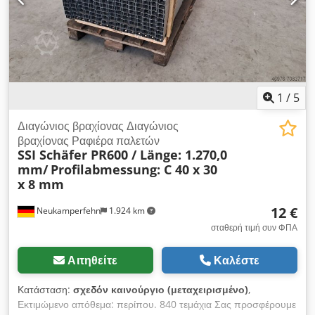
1
/
5
Διαγώνιος βραχίονας Διαγώνιος
βραχίονας Ραφιέρα παλετών
SSI Schäfer PR600 / Länge: 1.270,0
mm/
Profilabmessung: C 40 x 30
x 8 mm
12 €
Neukamperfehn
1.924 km
σταθερή τιμή συν ΦΠΑ
Αιτηθείτε
Καλέστε
Κατάσταση:
σχεδόν καινούργιο (μεταχειρισμένο)
,
Εκτιμώμενο απόθεμα: περίπου. 840 τεμάχια Σας προσφέρουμε