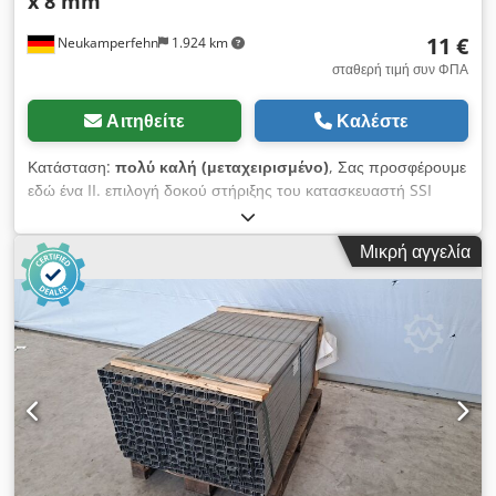
x 8 mm
11 €
Neukamperfehn
1.924 km
σταθερή τιμή συν ΦΠΑ
Αιτηθείτε
Καλέστε
Κατάσταση:
πολύ καλή (μεταχειρισμένο)
, Σας προσφέρουμε
εδώ ένα II. επιλογή δοκού στήριξης του κατασκευαστή SSI
Schäfer προς πώληση. Τεχνικά στοιχεία του βραχίονα του
δικτυώματος: Σύστημα ραφιών: SSI Schäfer Dsdpfx Aoh Eg
Μικρή αγγελία
Ansmhjwa Τύπος: PR 600 Περιλαμβάνεται στην παράδοση:
01x βραχίονας δοκού, II. επιλογή Χρώμα υλικού: sendzimir
γαλβανισμένο Συνολικό μήκος: περίπου 1.208,8 mm Οπή στο
κέντρο: περίπου 1.168,8 mm Διάσταση προφίλ: C 40 x 30 x 8
mm Διάμετρος οπής: περίπου 11 mm Πάχος υλικού: περίπου
1,25 mm Γενικές πληροφορίες για το άρθρο: Αυτό το άρθρο
προσφέρεται μόνο για συλλογή. Οποιαδήποτε πρόσθετη
μεταφορά ή αποστολή αυτού του αντικειμένου συνδέεται με
πρόσθετο κόστος, το οποίο μπορεί να ζητηθεί ξεχωριστά από
εμάς, ανάλογα με την τοποθεσία παράδοσης ή το αντικείμενο
της παράδοσης.