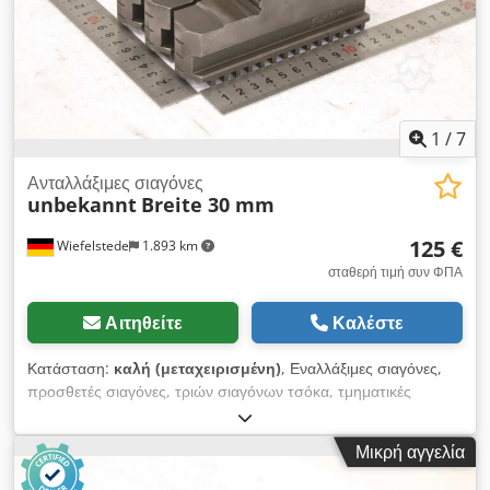
Σπείρωμα DP 56 – 1/4 DP / 45 βαθμίδες Διάμετρος άκρου 75
mm Dwsdpfx Ajzr I H Hemhsa Διαδρομή άκρου 150 mm
Κώνος του πίσω κέντρου MK5 Ισχύς κινητήρα (S1/S6) 7,5 / 9
kW (10 ίπποι) Ισχύς αντλίας (S1/S6) 0,1 / 0,12 kW Διαστάσεις
μηχανήματος (Μ × Π × Υ) 2700 × 1150 × 1800 mm Βάρος
2850 kg Ένα μεγαλύτερο μοντέλο (660 × 2000 mm) είναι
1
/
7
διαθέσιμο στην τιμή των 14.800 € (χωρίς ΦΠΑ).
Ανταλλάξιμες σιαγόνες
unbekannt
Breite 30 mm
125 €
Wiefelstede
1.893 km
σταθερή τιμή συν ΦΠΑ
Αιτηθείτε
Καλέστε
Κατάσταση:
καλή (μεταχειρισμένη)
, Εναλλάξιμες σιαγόνες,
προσθετές σιαγόνες, τριών σιαγόνων τσόκα, τμηματικές
σιαγόνες, σιαγόνες σύσφιξης, σιαγόνες με βαθμιδωτό μπλοκ,
προσθετές σιαγόνες με βαθμιδωτό μπλοκ, σιαγόνες μπλοκ,
Μικρή αγγελία
βασικές σιαγόνες -Προσθετές σιαγόνες: σετ σιαγόνων για
τσόκα με τρεις σιαγόνες, σκληρές Dwjdpfx Aszp Ey Eomhsa