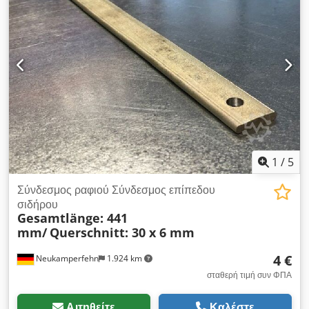
1
/
5
Σύνδεσμος ραφιού Σύνδεσμος επίπεδου
σιδήρου
Gesamtlänge: 441
mm/
Querschnitt: 30 x 6 mm
4 €
Neukamperfehn
1.924 km
σταθερή τιμή συν ΦΠΑ
Αιτηθείτε
Καλέστε