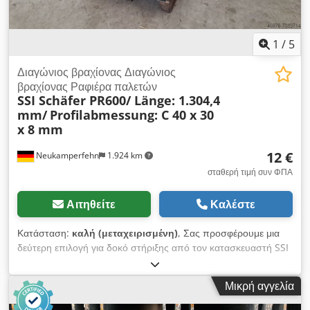
1
/
5
Διαγώνιος βραχίονας Διαγώνιος
βραχίονας Ραφιέρα παλετών
SSI Schäfer PR600/ Länge: 1.304,4
mm/
Profilabmessung: C 40 x 30
x 8 mm
12 €
Neukamperfehn
1.924 km
σταθερή τιμή συν ΦΠΑ
Αιτηθείτε
Καλέστε
Κατάσταση:
καλή (μεταχειρισμένη)
, Σας προσφέρουμε μια
δεύτερη επιλογή για δοκό στήριξης από τον κατασκευαστή SSI
Schäfer προς πώληση. Τεχνικά δεδομένα για το υποστήριγμα
δοκού: Σύστημα ραφιών: SSI Schäfer Τύπος: PR 600
Μικρή αγγελία
Dwsdpfeh Eg Acex Amhea Το εύρος της παράδοσης
περιλαμβάνει: 01x Δοκός αντηρίδας, δεύτερη επιλογή Χρώμα