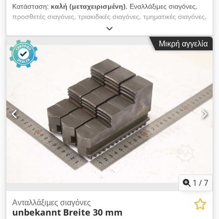
Κατάσταση:
καλή (μεταχειρισμένη)
, Εναλλάξιμες σιαγόνες,
προσθετές σιαγόνες, τριακιδικές σιαγόνες, τμηματικές σιαγόνες,
σιαγόνες σύσφιξης, σιαγόνες με βαθμιδωτό μπλοκ, προσθετές
σιαγόνες με βαθμιδωτό μπλοκ, σιαγόνες μπλοκ, βασικές
Μικρή αγγελία
σιαγόνες -Προσθετές σιαγόνες: σετ σιαγόνων για τριακιδικά
τόρνου, σκληρές -Πλάτος σιαγόνων: 30 mm Dsdszp Eyljpfx
Amhjwa -Διαστάσεις: βλέπε φωτογραφία τεχνικού σχεδίου
-Συνολικές διαστάσεις: 135/90/H75 mm -Συνολικό βάρος: 4,3
kg
1
/
7
Ανταλλάξιμες σιαγόνες
unbekannt
Breite 30 mm