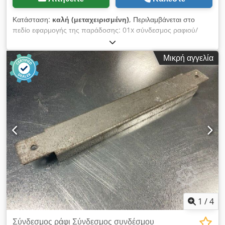
Κατάσταση:
καλή (μεταχειρισμένη)
, Περιλαμβάνεται στο
πεδίο εφαρμογής της παράδοσης: 01x σύνδεσμος ραφιού/
σίδερο πλακέ, μεταχειρισμένο Dwjdpfei Euw Eox Amhja
Μήκος: περίπου 441 mm Διάσταση κέντρο - κεντρική οπή:
Μικρή αγγελία
περίπου 400 mm Διάμετρος οπής: περίπου 10 mm διατομή:
περίπου 30 x 6 m Επιφάνεια: γαλβανισμένο Βάρος: 0,62 kg |
τεμ.
1
/
4
Σύνδεσμος ράφι Σύνδεσμος συνδέσμου