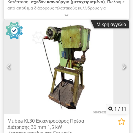
Κατάσταση:
σχεδόν καινούργιο (μεταχειρισμένο)
, Πωλούμε
από απόθεμα διάφορους πλαστικούς κυλίνδρους για
μεταφορείς, συμβατούς με τους προσφερόμενους οδοντωτούς
ιμάντες Gates. EL 415 mm, διάμετρος 50 mm, τιμή ανά τεμάχιο
Μικρή αγγελία
14,60 € εκτός ΦΠΑ. Από 100 τεμάχια και άνω: 12,00 €.
Κύλινδροι από ανοξείδωτο ατσάλι και άλλες διαστάσεις κατόπιν
αιτήματος. Dodpjyc U Erefx Amhjwa
1
/
11
Mubea KL30 Εκκεντροφόρος Πρέσα
Διάτρησης 30 mm 1,5 kW