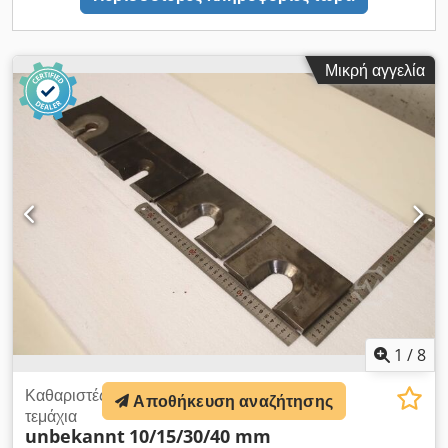
Μικρή αγγελία
1
/
8
Καθαριστές για εργαλείο διάτρησης, 4
Αποθήκευση αναζήτησης
τεμάχια
unbekannt
10/15/30/40 mm