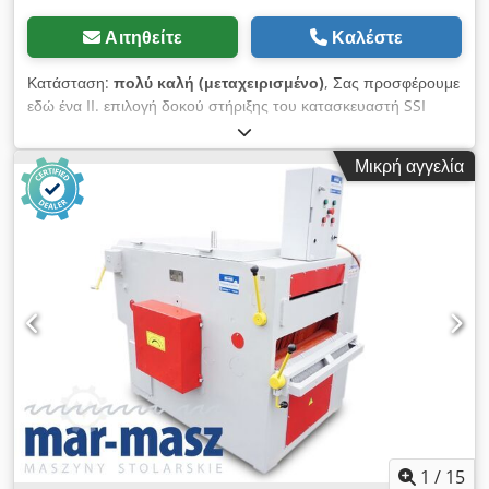
Αιτηθείτε
Καλέστε
Κατάσταση:
πολύ καλή (μεταχειρισμένο)
, Σας προσφέρουμε
εδώ ένα II. επιλογή δοκού στήριξης του κατασκευαστή SSI
Schäfer προς πώληση. Τεχνικά στοιχεία του βραχίονα του
δικτυώματος: Σύστημα ραφιών: SSI Schäfer Τύπος: PR 600
Μικρή αγγελία
Περιλαμβάνεται στην παράδοση: 01x βραχίονας δοκού, II.
επιλογή Djdpfxsh Eg Aks Amhswa Χρώμα υλικού: sendzimir
γαλβανισμένο Συνολικό μήκος: περίπου 1.249,2 mm Οπή στο
κέντρο: περίπου 1.209,2 mm Διάσταση προφίλ: C 40 x 30 x 8
mm Διάμετρος οπής: περίπου 11 mm Πάχος υλικού: περίπου
1,25 mm Γενικές πληροφορίες για το άρθρο: Αυτό το άρθρο
προσφέρεται μόνο για συλλογή. Οποιαδήποτε πρόσθετη
μεταφορά ή αποστολή αυτού του αντικειμένου συνδέεται με
πρόσθετο κόστος, το οποίο μπορεί να ζητηθεί ξεχωριστά από
εμάς, ανάλογα με την τοποθεσία παράδοσης ή το αντικείμενο
της παράδοσης.
1
/
15