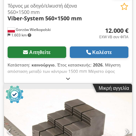
Τόρνος με οδηγό/ελκυστή άξονα
560×1500 mm
Viber-System
560×1500 mm
12.000 €
Gorzów Wielkopolski
1.603 km
EXW VB συν ΦΠΑ
Αιτηθείτε
Καλέστε
Κατάσταση:
καινούργιο
, Έτος κατασκευής:
2026
, Μέγιστη
απόσταση μεταξύ των κέντρων 1500 mm Μέγιστο ύψος
μεταξύ των κέντρων 210 mm Διάμετρος τόρνευσης πάνω από
το έδρανο 500 mm Διάμετρος τόρνευσης πάνω από το σώμα
Μικρή αγγελία
710 mm Διάμετρος τόρνευσης πάνω από το κινούμενο έδρανο
300 mm Πλάτος εδράνου 405 mm Διάμετρος οπής ατράκτου
82 mm (D8) Κώνος ατράκτου 90° (1:20) Εύρος ταχύτητας
περιστροφής 9 – 1600 στροφές/λεπτό Μέγιστο μέγεθος
εργαλείου 25 × 25 mm Διαμήκης τροφοδοσία 0,028 – 6,43 mm
Εγκάρσια τροφοδοσία 0,012 – 2,73 mm Μετρικό σπείρωμα 0,5
– 224 mm / 48 βαθμίδες Σπείρωμα σε ίντσες 56 – 1/4 TPI / 45
βαθμίδες Μοдульное σπείρωμα 0,5 – 112 mm / 42 βαθμίδες