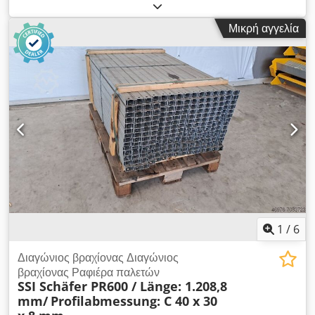
μια δεύτερη επιλογή για δοκό στήριξης από τον κατασκευαστή
SSI Schäfer προς πώληση. Τεχνικά δεδομένα για το
Μικρή αγγελία
υποστήριγμα δοκού: Σύστημα ραφιών: SSI Schäfer Τύπος: PR
600 Dsdpfxjh Eg Age Amhowa Το εύρος της παράδοσης
περιλαμβάνει: 01x Δοκός αντηρίδας, δεύτερη επιλογή Χρώμα
υλικού: γαλβανισμένο sendzimir Συνολικό μήκος: περίπου.
1.270,0 χιλιοστά Κεντρική τρύπα: περίπου. 1.230,0 χιλιοστά
Διαστάσεις προφίλ: C 40 x 30 x 8 mm Διάμετρος οπής:
περίπου. 11 χιλιοστά Πάχος υλικού: περίπου. 1,25 χιλιοστά
Βάρος | τεμάχιο: περίπου. 1,35 κιλά Γενικές πληροφορίες
σχετικά με το άρθρο: Αυτό το αντικείμενο είναι διαθέσιμο μόνο
για παραλαβή. Οποιαδήποτε πρόσθετη μεταφορά ή αποστολή
αυτού του είδους θα επιφέρει πρόσθετα έξοδα, τα οποία
μπορούν να ζητηθούν από εμάς ξεχωριστά ανάλογα με την
τοποθεσία παράδοσης ή το εύρος της παράδοσης.
1
/
6
Διαγώνιος βραχίονας Διαγώνιος
βραχίονας Ραφιέρα παλετών
SSI Schäfer PR600 / Länge: 1.208,8
mm/
Profilabmessung: C 40 x 30