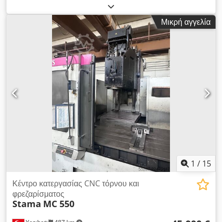
αριθμός μηχανήματος/οχήματος:
0312101
, πλάτος εργασίας:
550 χιλ.
, συνολικό βάρος:
3.000 κιλ
, ισχύς:
32 kW (43,51
Μικρή αγγελία
ίππους)
, ΤΕΧΝΙΚΈΣ ΛΕΠΤΟΜΈΡΕΙΕΣ Αριθμός σταθμών: 1
τεμ. Τύπος σταθμού: Σύστημα λείανσης με λειαντική ταινία
Chjdpfxjzrmqqs Akaoa Μέγιστο πλάτος εργασίας: 550 mm
ΛΕΠΤΟΜΈΡΕΙΕΣ ΜΗΧΑΝΉΜΑΤΟΣ Ισχύς: 32 kW Έλεγχος:
Συμβατικός Τρόπος επεξεργασίας: Ξηρή Διαστάσεις και βάρος
Διαστάσεις (Μ x Π x Υ): 1.700 x 2.700 x 2.900 mm Καθαρό
βάρος: 3.000 kg Συσκευασίες μεταφοράς: 2 τεμ.
ΕΞΟΠΛΙΣΜΌΣ Σήμανση CE
1
/
15
Κέντρο κατεργασίας CNC τόρνου και
φρεζαρίσματος
Stama
MC 550