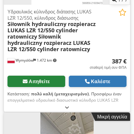
Υδραυλικός κύλινδρος διάτασης LUKAS
LZR 12/550, κύλινδρος διάσωσης
Siłownik hydrauliczny rozpieracz
LUKAS LZR 12/550 cylinder
ratowniczy
Siłownik
hydrauliczny rozpieracz LUKAS
LZR 12/550 cylinder ratowniczy
387 €
Wymysłów
1.472 km
σταθερή τιμή συν ΦΠΑ
Αιτηθείτε
Καλέστε
Κατάσταση:
πολύ καλή (μεταχειρισμένο)
, Προσφέρω έναν
επαγγελματικό υδραυλικό διασωστικό κύλινδρο LUKAS LZR
12/550, που χρησιμοποιείται σε μονάδες πυροσβεστικής και
τεχνικής διάσωσης. Ο εξοπλισμός είναι επώνυμος, της
Μικρή αγγελία
γερμανικής μάρκας LUKAS, χρησιμοποιείται για διασωστικές
εργασίες σε τροχαία ατυχήματα και σε τεχνικές παρεμβάσεις –
πολύ στιβαρή και ανθεκτική κατασκευή. Κατάσταση: Το προϊόν