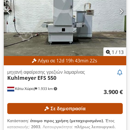
1
/
13
Λήγει σε
12
d
19
h
43
min
19
s
μηχανή αφαίρεσης γρεζιών λαμαρίνας
Kuhlmeyer
EFS 550
Κάτω Χώρες
1.933 km
3.900 €
Σε δημοπρασία
Κατάσταση:
έτοιμο προς χρήση (μεταχειρισμένο)
, Έτος
κατασκευής:
2003
, Λειτουργικότητα:
πλήρως λειτουργικό
,