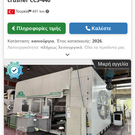
Τουρκία
491 km
Πληροφορίες τιμής
Καλέστε
Κατάσταση:
καινούργιο
, Έτος κατασκευής:
2026
,
Λειτουργικότητα:
πλήρως λειτουργικό
, Όλα τα προϊόντα μας
κατασκευάζονται με φροντίδα και καλύπτονται από εγγύηση 1
έτους! *Εγκατάσταση και εκπαίδευση χειριστή ΔΩΡΕΑΝ Η
Μικρή αγγελία
σειρά προϊόντων κωνικού θραυστήρα έχει σχεδιαστεί ειδικά για
τα πιο σκληρά υλικά—οι κωνικοί θραυστήρες αποτελούν μία
από τις καλύτερες επιλογές για τη θραύση ποταμίσιου
αμμοχάλικου, βασάλτη και γρανίτη, καθώς και λειαντικών
υλικών στη μεταλλευτική βιομηχανία. Η αρχή λειτουργίας των
κωνικών θραυστήρων βασίζεται στη θραύση του υλικού μέσω
συμπίεσης, πιέζοντάς το ανάμεσα στα τοιχώματά του, τα οποία
είναι πλήρως καλυμμένα με ανθεκτική επένδυση (mantle) και
εσωτερικό κάλυμμα (bowl liner). Ο μεγαλύτερος χρόνος ζωής
σε σύγκριση με άλλους θραυστήρες οφείλεται στα εξαρτήματα
φθοράς μεγάλης αντοχής. Μοντέλο: FABO CCS-440 Ικανότητα: