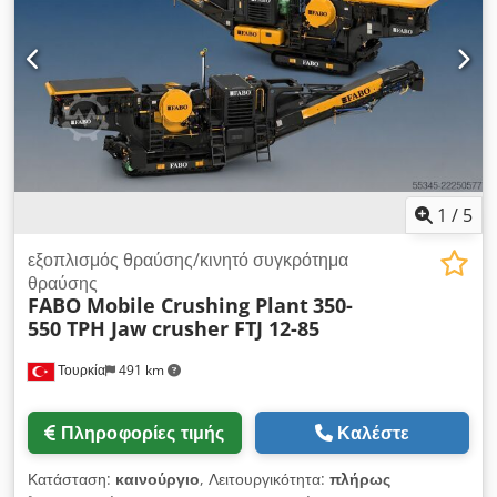
θέσεων στη θήκη εργαλείων:
45
, Εξοπλισμός:
μεταφορέας
ρινισμάτων, τεκμηρίωση / εγχειρίδιο
, η μηχανή είναι σε
λειτουργική κατάσταση. Δεν υπάρχουν προβλήματα.
Cedpfxezq Rz Ds Akaoha
1
/
5
εξοπλισμός θραύσης/κινητό συγκρότημα
θραύσης
FABO Mobile Crushing Plant
350-
550 TPH Jaw crusher FTJ 12-85
Τουρκία
491 km
Πληροφορίες τιμής
Καλέστε
Κατάσταση:
καινούργιο
, Λειτουργικότητα:
πλήρως