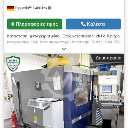
length measuring device GROB BLUM laser for tool
Γερμανία
1.460 km
monitoring Tool coding Chip conveyor 3D measuring probe
M&H Oil mist extraction Siemens HT8 electronic
handwheel Rinse gun Coolant flushing in the working area
Πληροφορίες τιμής
Καλέστε
Air gun Oil skimmer Automatic door Remote diagnostics
Included in the price is a 6th axis MAPAL Tooltronic with 2
Κατάσταση:
μεταχειρισμένο
, Έτος κατασκευής:
2012
, Κέντρο
U-axis heads: 1. LAT125-HSK100 2. LAT160-HSK100
κατεργασίας CNC Κατασκευαστής: Unverzagt Τύπος: UVA 550
Plus Έτος κατασκευής: 2012 Σύστημα ελέγχου: Siemens 828D
Ώρες λειτουργίας: περίπου 3.000 Διαδρομές κίνησης: X/Y/Z:
Δημοπρασία
600 x 400 x 500 mm Θέσεις εργαλείων: 20 Υποδοχές
εργαλείων: SK40 Εύρος στροφών άξονα: 10.000 στροφές/
λεπτό Σύστημα αισθητήρων Hexagon Σύστημα μεταφοράς
γκορδέ Ψύκτης άξονα IKZ (εσωτερικό σύστημα ψύξης) Cjdpfx
Aewv Tm Njkaoha 3826