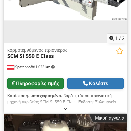
κατεργασίας DAEWOO MYNX 550 που προσφέρουμε προς
πώληση. Επικοινωνήστε μαζί μας για περισσότερες
πληροφορίες. Chedpfx Akozrw Nkjaea • Χωρητικότητα
αποθήκης εργαλείων: 24 θέσεις
1
/
2
κορμοτεμνόμενος πριονιέρας
SCM
SI 550 E Class
Spatenhof
1.023 km
Πληροφορίες τιμής
Καλέστε
Κατάσταση:
μεταχειρισμένο
, βαρέος τύπου πριονιστική
μηχανή ακριβείας SCM SI 550 E Class Έκδοση: Ξυλουργείο -
Επιπλοποιία Μήκος κοπής 3200 mm Csdpfxszi Scto Akaeha
Πλάτος κοπής περίπου 1500 mm Κύριος κινητήρας 11 kW 3
Μικρή αγγελία
ταχύτητες: 2500/3000/4200 στρ./λεπτό Γωνιακός οδηγός με
αντιστάθμιση μήκους Δίσκος κοπής έως Ø 550 mm Ηλεκτρική