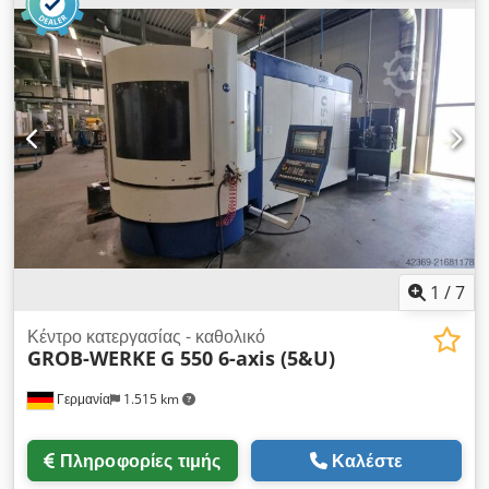
βιομηχανικός κυλινδρικός μύλος Ωφέλιμο μήκος: 1500 mm
Ταχύτητα κυλίνδρων: 18–30 m/min Σχέση μετάδοσης: 1:1,27
Ρύθμιση διακένου: υδραυλική Cedpfx Ajy Eyy Uskaeha Μέγ.
διάκενο: περ. 0,5–12 mm Απόδοση: 2–6 t/h Ισχύς: 110 kW
Υλικό: Κύλινδροι από επισκληρυμένο χυτοσίδηρο
1
/
7
Κέντρο κατεργασίας - καθολικό
GROB-WERKE
G 550 6-axis (5&U)
Γερμανία
1.515 km
Πληροφορίες τιμής
Καλέστε