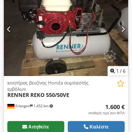
ανύψωση και κλίση του δίσκου κοπής με ψηφιακές ενδείξεις
Μηχάνημα από συνταξιοδότηση / αρχική παράδοση το 2011
Το μηχάνημα είναι ΕΡΓΑΣΤΗΡΙΑΚΑ ΕΛΕΓΜΕΝΟ σε ΑΡΙΣΤΗ
ΚΑΤΑΣΤΑΣΗ Διαθέσιμο από απόθεμα στο Lieboch
1
/
6
κινητήρας βενζίνης Honda συμπιεστής
εμβόλων
RENNER
REKO 550/50VE
1.600 €
Erlangen
1.452 km
σταθερή τιμή συν ΦΠΑ
Αιτηθείτε
Καλέστε