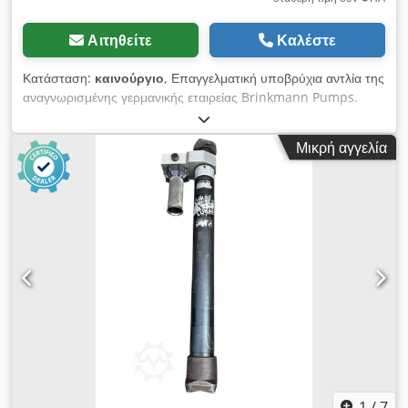
Αιτηθείτε
Καλέστε
Κατάσταση:
καινούργιο
, Επαγγελματική υποβρύχια αντλία της
αναγνωρισμένης γερμανικής εταιρείας Brinkmann Pumps.
Σχεδιασμένη για συνεχή λειτουργία σε εργαλειομηχανές CNC,
συστήματα ψύξης, εγκαταστάσεις φιλτραρίσματος και
Μικρή αγγελία
συστήματα μεταφοράς βιομηχανικών υγρών. Η αντλία είναι
καινούργια, σε άριστη οπτική και τεχνική κατάσταση.
Συμπεριλαμβάνεται εγχειρίδιο χρήσης και η αρχική συσκευασία.
Τεχνικά χαρακτηριστικά: • Κατασκευαστής: Brinkmann Pumps
• Τύπος: TA160/550-AX+181 • Ισχύς: 0,63 kW / 0,85 HP •
Τροφοδοσία: 3~ / τριφασική • Τάση: 230/400 V • Συχνότητα: 50
Hz • Ρεύμα: 2,63 / 1,52 A • Στροφές: 2830 σ.α.λ. • Συντελεστής
ισχύος cos φ: 0,76 • Κλάση μόνωσης: F (155°C) • Κατηγορία
απόδοσης: IE3 • Τρόπος λειτουργίας: S1 • Σπείρωμα
σύνδεσης: εσωτερικό Chedpfx Aoy Ruy Tskasa • Κατάσταση:
καινούργιο
1
/
7