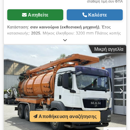
σταθερή τιμή συν ΦΠΑ
Αιτηθείτε
Καλέστε
Κατάσταση:
σαν καινούρια (εκθεσιακή μηχανή)
, Έτος
κατασκευής:
2025
, Μήκος έλκηθρου: 3200 mm Πλάτος κοπής
στον παράλληλο οδηγό: 1000 mm Πλάτος κοπής στον κάθετο
οδηγό: 3200 mm Βάθος κοπής: 200 mm Προδιαιρέτης: όχι
Μικρή αγγελία
Ρύθμιση ύψους δίσκου: χειροστρόφαλο Ρύθμιση κλίσης
δίσκου: χειροστρόφαλο Ρύθμιση παράλληλου οδηγού:
χειροκίνητα Ένδειξη γωνίας δίσκου: κλίμακα Cjdpjwm Nrcefx
Akaeha Ένδειξη ύψους κοπής: - Ένδειξη παράλληλου οδηγού:
κλίμακα Ένδειξη κάθετου κανόνα: κλίμακα Μέγιστη διάμετρος
δίσκου: 550 mm Διάμετρος δίσκου εντελώς κάτω από το
τραπέζι: 500 mm Ισχύς κινητήρα: 9 kW Φρένο κινητήρα: ναι /
αυτόματο Σύνδεση αναρρόφησης: 100 mm και 120 mm
Μήκος μηχανήματος: 3500 mm Πλάτος μηχανήματος: 2000
mm Βάρος: 900 kg
Αποθήκευση αναζήτησης