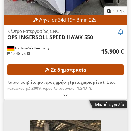
1
/
43
Λήγει σε
34
d
19
h
8
min
19
s
Κέντρο κατεργασίας CNC
OPS INGERSOLL
SPEED HAWK 550
Baden-Württemberg
15.900 €
1.446 km
Σε δημοπρασία
Κατάσταση:
έτοιμο προς χρήση (μεταχειρισμένο)
, Έτος
κατασκευής:
2009
, ώρες λειτουργίας:
4.247 h
,
Λειτουργικότητα:
πλήρως λειτουργικό
, αριθμός μηχανήματος/
οχήματος:
655118
, διαδρομή άξονα Χ:
550 χιλ.
, διαδρομή
Μικρή αγγελία
άξονα Y:
400 χιλ.
, διαδρομή άξονα Z:
400 χιλ.
, μέγιστη
ταχύτητα ατράκτου:
42.000 στρ./λ.
, γωνία περιστροφής άξονα
Α (ελάχ.):
-120 °
, μέγιστη γωνία περιστροφής άξονα Α:
60 °
,
Δεν υπάρχει ελάχιστη τιμή – εγγυημένη πώληση στην