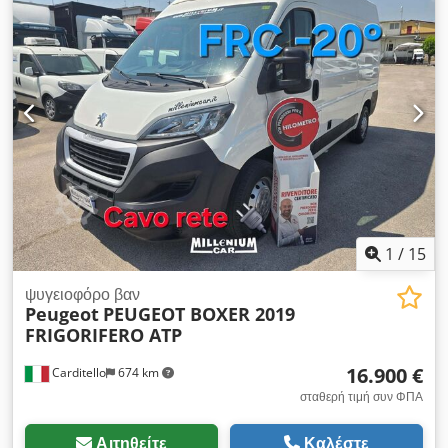
έχει υποβληθεί σε πρόσφατο έλεγχο και συντήρηση, έχει γίνει
αντικατάσταση του ιμάντα χρονισμού και καλύπτεται από
εγγύηση 1 έτους. Έχει έναν μόνο ιδιοκτήτη. Παρέχεται η
δυνατότητα χρηματοδότησης ή μίσθωσης (leasing) στις
εγκαταστάσεις μας. Cjdszrmc Topfx Af Aorf
1
/
15
ψυγειοφόρο βαν
Peugeot
PEUGEOT BOXER 2019
FRIGORIFERO ATP
16.900 €
Carditello
674 km
σταθερή τιμή συν ΦΠΑ
Αιτηθείτε
Καλέστε