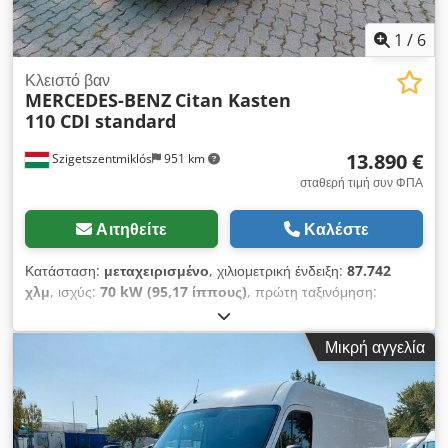
1
/
6
Κλειστό βαν
MERCEDES-BENZ
Citan Kasten
110 CDI standard
13.890 €
Szigetszentmiklós
951 km
σταθερή τιμή συν ΦΠΑ
Αιτηθείτε
Καλέστε
Κατάσταση:
μεταχειρισμένο
, χιλιομετρική ένδειξη:
87.742
χλμ
, ισχύς:
70 kW (95,17 ίππους)
, πρώτη ταξινόμηση:
06/2022
, τύπος καυσίμου:
ντίζελ
, συνολικό βάρος:
2.021 κιλ
,
επόμενος τεχνικός έλεγχος (TÜV):
07/2028
, χρώμα:
γκρι
,
Μικρή αγγελία
τύπος μετάδοσης:
μηχανικός
, αριθμός θέσεων:
2
, μήκος
χώρου φόρτωσης:
1.710 χιλ.
, πλάτος χώρου φόρτωσης:
1.370
χιλ.
, ύψος χώρου φόρτωσης:
1.260 χιλ.
, Έτος κατασκευής:
2022
, Εξοπλισμός:
ABS, ηλεκτρονικό πρόγραμμα
ευστάθειας (ESP), κεντρικό κλείδωμα, κλιματισμός,