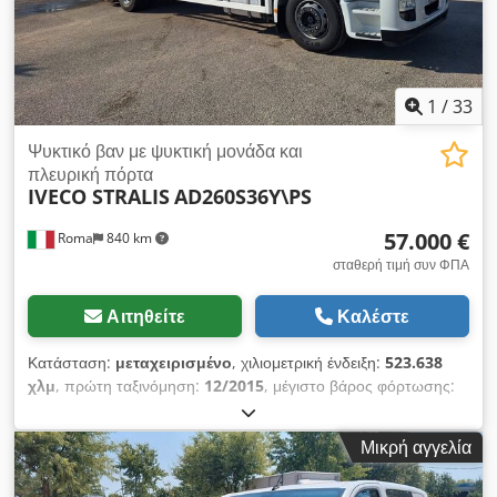
1
/
33
Ψυκτικό βαν με ψυκτική μονάδα και
πλευρική πόρτα
IVECO STRALIS
AD260S36Y\PS
57.000 €
Roma
840 km
σταθερή τιμή συν ΦΠΑ
Αιτηθείτε
Καλέστε
Κατάσταση:
μεταχειρισμένο
, χιλιομετρική ένδειξη:
523.638
χλμ
, πρώτη ταξινόμηση:
12/2015
, μέγιστο βάρος φόρτωσης:
12.865 κιλ
, συνολικό βάρος:
26.000 κιλ
, μέγεθος ελαστικού:
315/80R22.5
, χρώμα:
λευκό
, καμπίνα οδηγού:
ημερήσια
Μικρή αγγελία
καμπίνα
, Έτος κατασκευής:
2015
, Εξοπλισμός:
ABS
, IVECO
STRALIS AD260S36Y\PS E6 HI STREET – Πλαίσιο