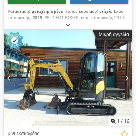
Κατάσταση:
μεταχειρισμένο
, τύπος καυσίμου:
ντίζελ
, Έτος
κατασκευής:
2019
, PEUGEOT BOXER, έτος κατασκευής 2019,
χιλιόμετρα 118.000, συνολικό μήκος 5,40 μέτρα,
θερμομονωμένο, με ψυκτική μονάδα CARRIER STRADA RETE
Μικρή αγγελία
220W, θερμοκαταγραφέα ATP FRC -20°. Η ημερομηνία λήξης
ισχύει έως τον Απρίλιο του 2028. Κινητήρας 2.0HDI, 130
ίππων. Το όχημα έχει υποβληθεί σε τακτική συντήρηση, έχει
γίνει αντικατάσταση του χρονισμού και καλύπτεται από
εγγύηση διάρκειας 1 έτους. Διατίθεται δυνατότητα
χρηματοδότησης. Credpfszrg Ezex Af Aef
1
/
16
μίνι εκσκαφέας