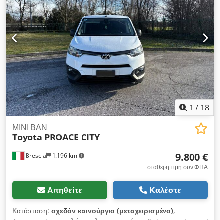
1
/
18
ΜΙΝΙ ΒΑΝ
Toyota
PROACE CITY
9.800 €
Brescia
1.196 km
σταθερή τιμή συν ΦΠΑ
Αιτηθείτε
Καλέστε
Κατάσταση:
σχεδόν καινούργιο (μεταχειρισμένο)
,