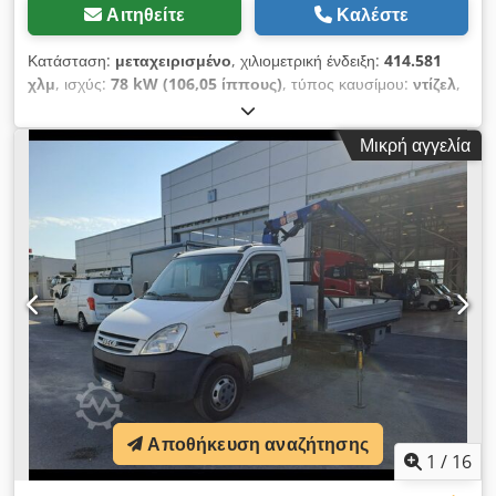
Αιτηθείτε
Καλέστε
Κατάσταση:
μεταχειρισμένο
, χιλιομετρική ένδειξη:
414.581
χλμ
, ισχύς:
78 kW (106,05 ίππους)
, τύπος καυσίμου:
ντίζελ
,
συνολικό βάρος:
3.500 κιλ
, μέγιστο βάρος φόρτωσης:
600 κιλ
,
πρώτη ταξινόμηση:
01/2003
, κατηγορία εκπομπών:
Euro 3
,
Μικρή αγγελία
Για πληροφορίες Crodpfx Afjzrz Iko Aof
Αποθήκευση αναζήτησης
1
/
16