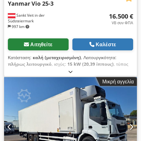
Yanmar
Vio 25-3
16.500 €
Sankt Veit in der
Südsteiermark
VB συν ΦΠΑ
997 km
Αιτηθείτε
Καλέστε
Κατάσταση:
καλή (μεταχειρισμένη)
, Λειτουργικότητα:
πλήρως λειτουργικό
, ισχύς:
15 kW (20,39 ίππους)
, τύπος
καυσίμου:
ντίζελ
, κενό βάρος:
2.770 κιλ
, Έτος κατασκευής:
2010
, ώρες λειτουργίας:
3.743 h
, Εξοπλισμός:
ελαστικές
Μικρή αγγελία
ερπύστριες
, Μικρό εκσκαφέας YANMAR Vio 25-3 Cedpfszrd
S Sjx Af Aorf Έτος κατασκευής: 2010 Σύμφωνα με τον
μετρητή: 3.743 ώρες λειτουργίας Βάρος: 2.770 kg Ισχύς: 15,2
kW - Υδραυλικό κουβούι για εκσκαφή πρανών - Κουβούι για
βαθιές εκσκαφές - Όλοι οι σωλήνες - Εξαιρετική κατάσταση
εκσκαφέα - Καλά ελαστικά - Άμεσα έτοιμο για χρήση Τιμή
πώλησης: 16.500,-- ευρώ (χωρίς ΦΠΑ) Δυνατότητα
οικονομικής μεταφοράς! Διαθέσιμα και επιπλέον καινούργια
κουβούγια, με επιπλέον χρέωση!