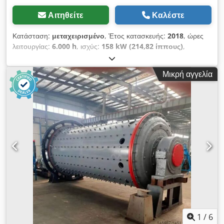
Αιτηθείτε
Καλέστε
Κατάσταση:
μεταχειρισμένο
, Έτος κατασκευής:
2018
, ώρες
λειτουργίας:
6.000 h
, ισχύς:
158 kW (214,82 ίππους)
,
διάσταση εμπρόσθιου ελαστικού:
600/60R30
, μέγεθος πίσω
ελαστικού:
650/75R38
, Εξοπλισμός:
πνευματικό φρένο
,
Μικρή αγγελία
Εξοπλισμός: / Σύστημα πεπιεσμένου αέρα (2 κυκλωμάτων),
άνω σύνδεσμος / υδραυλικός (πίσω), προετοιμασία για
αυτόματο / σύστημα διεύθυνσης, υδραυλική βαλβίδα διπλής
ενέργειας (4x), / προβολείς εργασίας 6x μπροστά, προβολείς
εργασίας / 8 ή περισσότεροι πίσω, τετρακίνηση, σύνδεσμος
ρυμούλκησης - / αυτόματος Dodpfx Aisu Ezhlsceck
1
/
6