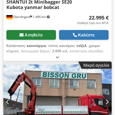
SHANTUI
2t Minibagger SE20
Kubota yanmar bobcat
22.995 €
Eberdingen
1.496 km
σταθερή τιμή συν ΦΠΑ
Αιτηθείτε
Καλέστε
Κατάσταση:
καινούργιο
, τύπος καυσίμου:
ντίζελ
, χρώμα:
κίτρινο
, λειτουργικό βάρος:
2.000 κιλ
, κατάσταση αλυσίδας:
100 ποσοστό
, κατηγορία εκπομπών:
Euro 5
, Έτος
κατασκευής:
2026
, Εξοπλισμός:
Έλεγχος ασφάλειας UVV,
Μικρή αγγελία
ελαστικές ερπύστριες, καμπίνα, πρόσθετοι προβολείς,
τυπικός κάδος, υδραυλικά, υδραυλικά αρπαγής,
υδραυλικό σφυρί, υπολογιστής επί του οχήματος
, ΝΕΟ:
Μίνι εκσκαφέας Shantui SE20 (2,0 τ) Premium εξοπλισμός σε
κορυφαία τιμή – τώρα σε προπώληση από την Bagger2go! Ο
ολοκαίνουργιος Shantui SE20 είναι εδώ! Συμπαγής, ισχυρός
και εξοπλισμένος με υλικά υψηλής ποιότητας – ιδανικός για
κηπουρική, εργασίες διαμόρφωσης τοπίου, υπόγειες
κατασκευές, οικοδομικές εταιρείες και ενοικιαστές. Τεχνολογία