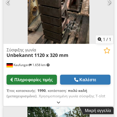
1
/
1
Σύσφιξης γωνία
Unbekannt
1120 x 320 mm
Kaufungen
1.658 km
Πληροφορίες τιμής
Καλέστε
Έτος κατασκευής:
1990
, κατάσταση:
πολύ καλή
(μεταχειρισμένο)
, Χρησιμοποιημένη γωνία σύσφιξης T-slot
Τεχνικά στοιχεία: Διαστάσεις ύψος 1120 mm πλάτος 320 mm
Πλάτος αυλακιού 20 mm Dedpfx Aiogwxmxscsck με - 7
Μικρή αγγελία
οριζόντιες εγκοπές Τ μεταχειρισμένο, σε καλή κατάσταση