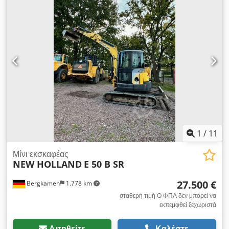
1
/
11
Μίνι εκσκαφέας
NEW HOLLAND
E 50 B SR
27.500 €
Bergkamen
1.778 km
σταθερή τιμή Ο ΦΠΑ δεν μπορεί να
εκπεμφθεί ξεχωριστά
Αιτηθείτε
Καλέστε