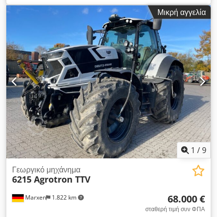
καυσίμου:
ντίζελ
, αριθμός κυλίνδρων:
4
, συνολικό βάρος:
555
Μικρή αγγελία
κιλ
, τύπος ψύξης:
νερό
, Μάρκα: John Deere Μοντέλο:
JD4045PWL Έτος κατασκευής: 2017 Σειριακός αριθμός:
CD4045U040324 Ισχύς (kW): 102 Μοντέλο κινητήρα: Turbo
Stage III Καύσιμο: Πετρέλαιο Διαστάσεις ΜxΠxΥ (mm): 880 x
750 x 1070 Βάρος (kg) περίπου: 555 Dcedeytf Rmjpfx Aicek
Απόθεμα διαθέσιμο: 1 Κατασκευάστηκε στη: Γαλλία Σχόλια:
Κινητήρας για κατασκευαστικά μηχανήματα, κατάλληλος για
τηλεσκοπικό φορτωτή Manitou MLT840/1040
1
/
9
Γεωργικό μηχάνημα
6215 Agrotron TTV
68.000 €
Marxen
1.822 km
σταθερή τιμή συν ΦΠΑ