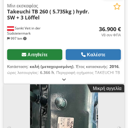
Μίνι εκσκαφέας
Takeuchi
TB 260 ( 5.735kg ) hydr.
SW + 3 Löffel
36.900 €
Sankt Veit in der
Südsteiermark
VB συν ΦΠΑ
997 km
Αιτηθείτε
Καλέστε
Κατάσταση:
καλή (μεταχειρισμένη)
, Έτος κατασκευής:
2016
,
ώρες λειτουργίας:
6.366 h
, Περιγραφή οχήματος TAKEUCHI TB
260 μίνι εκσκαφέας midi εκσκαφέας Έτος 2016 acc. Μετρητής
6.366 ώρες Dedpfxerynu Es Aicjck 32,4 KW 5,735 KG -
Μικρή αγγελία
υδραυλικός ταχυσύνδεσμος - όλες οι γραμμές - 2 κάδοι - νέος
κάδος με υδραυλική κλίση !!! - Κλιματικός έλεγχος - Πρόσθετοι
προβολείς - φιμέ παράθυρα - έτοιμο για άμεση χρήση - Μικρό
παιχνίδι στις βίδες και τους δακτυλίους τιμή πώλησης: 36.900,-
- καθαρά ευνοϊκή παράδοση επίσης δυνατή!