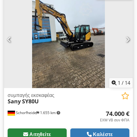
εκπομπές ρύπων Euro 5, Tier 4 Stage V, εγκατάσταση
συλλεκτικού, κλιματισμός, κάμερα mansalier, έτος κατασκευής
2025, ταχυσύνδεσμος, κάδος κλίσης 1000 mm, εγγύηση.
Dsdpfx Aswlvzueicjck
1
/
14
συμπαγής εκσκαφέας
Sany
SY80U
74.000 €
Schorfheide
1.655 km
EXW VB συν ΦΠΑ
Αιτηθείτε
Καλέστε