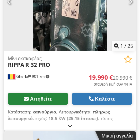
1
/
25
Μίνι εκσκαφέας
RIPPA
R 32 PRO
19.990 €
Gherla
901 km
20.990 €
σταθερή τιμή συν ΦΠΑ
Αιτηθείτε
Καλέστε
Κατάσταση:
καινούργιο
, Λειτουργικότητα:
πλήρως
λειτουργικό
, ισχύς:
18,5 kW (25,15 ίππους)
, τύπος
καυσίμου:
ντίζελ
, χρώμα:
μπλε
, λειτουργικό βάρος:
3.375 κιλ
,
Έτος κατασκευής:
2025
, Καινούργιος μίνι εκσκαφέας RIPPA R
Μικρή αγγελία
32 Pro, ιαπωνικός κινητήρας Kubota, 4 κύλινδροι, 18,5 kw,