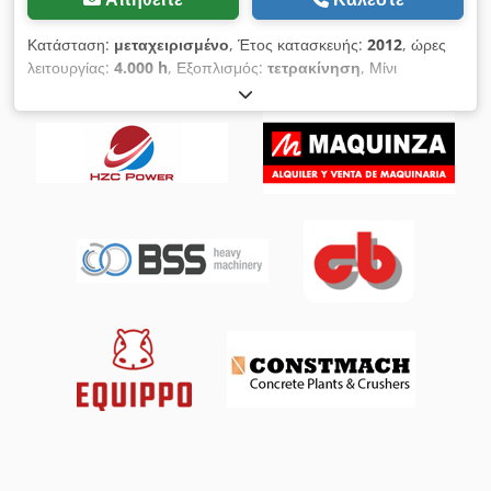
Κατάσταση:
μεταχειρισμένο
, Έτος κατασκευής:
2012
, ώρες
λειτουργίας:
4.000 h
, Εξοπλισμός:
τετρακίνηση
, Μίνι
εκσκαφέας New Holland E 50 B SR. * Λειτουργικό βάρος:
4.945 kg * Κλιματισμός * Έτος κατασκευής: 2012 * Ώρες
λειτουργίας: 4000 * Το μηχάνημα βρίσκεται σε πολύ καλή
κατάσταση Dcjdpfeup R Uuex Aicek * Άμεσα έτοιμο για χρήση