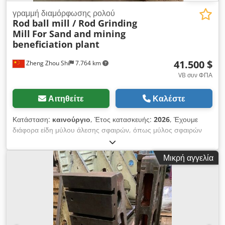
γραμμή διαμόρφωσης ρολού
Rod ball mill / Rod Grinding
Mill
For Sand and mining
beneficiation plant
41.500 $
Zheng Zhou Shi
7.764 km
VB συν ΦΠΑ
Αιτηθείτε
Καλέστε
Κατάσταση:
καινούργιο
, Έτος κατασκευής:
2026
, Έχουμε
διάφορα είδη μύλου άλεσης σφαιρών, όπως μύλος σφαιρών
παρτίδας, μύλος ράβδων, μύλος σφαιρών τσιμέντου, μύλος
σφαιρών εξόρυξης, καλώς ήρθατε να επικοινωνήσετε με την
Μικρή αγγελία
ομάδα μας για περισσότερες λεπτομέρειες σύμφωνα με τις
συγκεκριμένες απαιτήσεις σας. Dcsdjq I Nw Ispfx Aicjk