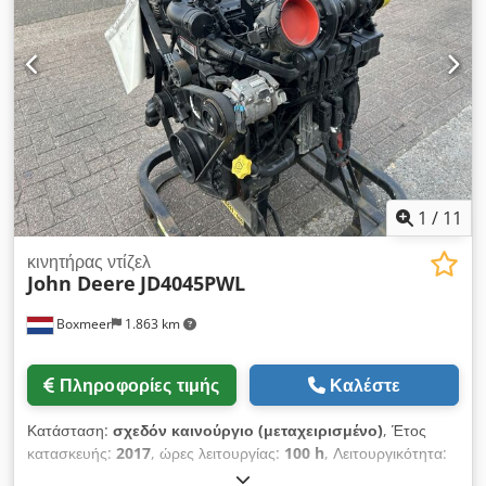
5.370 x 2.550 mm – Ύψος πλευρών: 800 mm Γερανός PK
32080 D – 5 Εξοχές Τηλεχειριστήριο Φορτηγό με κλιματισμό
1
/
11
κινητήρας ντίζελ
John Deere
JD4045PWL
Boxmeer
1.863 km
Πληροφορίες τιμής
Καλέστε
Κατάσταση:
σχεδόν καινούργιο (μεταχειρισμένο)
, Έτος
κατασκευής:
2017
, ώρες λειτουργίας:
100 h
, Λειτουργικότητα:
μη ελεγμένο
, ισχύς:
102 kW (138,68 ίππους)
, τύπος