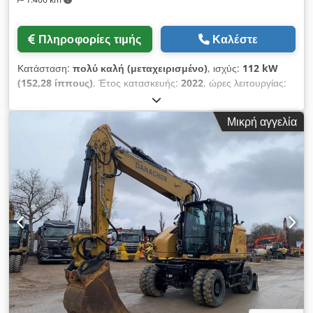
Πληροφορίες τιμής
Καλέστε
Κατάσταση:
πολύ καλή (μεταχειρισμένο)
, ισχύς:
112 kW
(152,28 ίππους)
, Έτος κατασκευής:
2022
, ώρες λειτουργίας:
2.857 h
, Εξοπλισμός:
κλιματισμός
, CATERPILLAR M319-07B
Έτος κατασκευής: 2022 Ώρες λειτουργίας: 2.857 ώρες Κλειστή
Μικρή αγγελία
καμπίνα Κλιματισμός Ραδιόφωνο Πίσω και πλευρική κάμερα
Μεταβαλλόμενος βραχίονας Βραχίονας: 2,50 μ. Πλήρης
σωληνώσεις (σφυρί, γκρέιφερ, ψαλίδα) Ταχυσύνδεσμος
OQ70/55 1 x κουβάς Cjdpfxoyin Dbo Ahieha Κεντρικό
σύστημα λίπανσης Μέγεθος ελαστικών: 10.00-20, περίπου
30% υπόλοιπο Στήριγμα λεπίδας Κινητήρας με 129 kW CE
Λειτουργικό βάρος: 19 τόνους