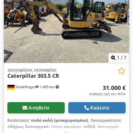
1
/
7
τροχοφόρος εκσκαφέας
Caterpillar
303.5 CR
31.000 €
Sindelfingen
1.485 km
σταθερή τιμή συν ΦΠΑ
Αιτηθείτε
Καλέστε
Κατάσταση:
πολύ καλή (μεταχειρισμένο)
, Λειτουργικότητα:
πλήρως λειτουργικό
, τύπος καυσίμου:
ντίζελ
, λειτουργικό
βάρος:
3.580 κιλ
, Έτος κατασκευής:
2020
, ώρες λειτουργίας: