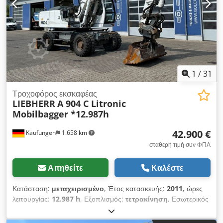
1
/
31
Τροχοφόρος εκσκαφέας
LIEBHERR
A 904 C Litronic
Mobilbagger *12.987h
42.900 €
Kaufungen
1.658 km
σταθερή τιμή συν ΦΠΑ
Αιτηθείτε
Καλέστε
Κατάσταση:
μεταχειρισμένο
, Έτος κατασκευής:
2011
, ώρες
λειτουργίας:
12.987 h
, Εξοπλισμός:
τετρακίνηση
, Εσωτερικός
αριθμός οχήματος: MK300045 Διαθέσιμο άμεσα στην αυλή μας
στο Kaufungen. Περισσότερες πληροφορίες: ? Luis Lucena ?