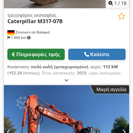
1
/
18
τροχοφόρος εκσκαφέας
Caterpillar
M317-07B
Zimmern ob Rottweil
1.466 km
Πληροφορίες τιμής
Καλέστε
Κατάσταση:
πολύ καλή (μεταχειρισμένο)
, ισχύς:
112 kW
(152,28 ίππους)
, Έτος κατασκευής:
2023
, ώρες λειτουργίας:
2.198 h
, Εξοπλισμός:
καμπίνα, κλιματισμός
, CATERPILLAR
M317-07B Έτος κατασκευής: 2023 Ώρες λειτουργίας: 2.198
Μικρή αγγελία
ώρες Κλειστή καμπίνα Κλιματισμός Ράδιο Κάμερα
οπισθοπορείας και πλευρική κάμερα Μεταβλητός βραχίονας
Βραχίονας: 2,50μ Πλήρης σωλήνωση (για σφυρί, γρίπ, ψαλίδι)
Chodsyi Tp Nepfx Ahija Γρήγορος σύνδεσμος OQ70/55 1 x
κάδος Κεντρικό σύστημα λίπανσης Διαστάσεις ελαστικών:
10.00-20 περίπου 40% απομένει Υποστήριξη με λεπίδα
Κινητήρας με 112kW CE Λειτουργικό βάρος: 18,4 τόνους