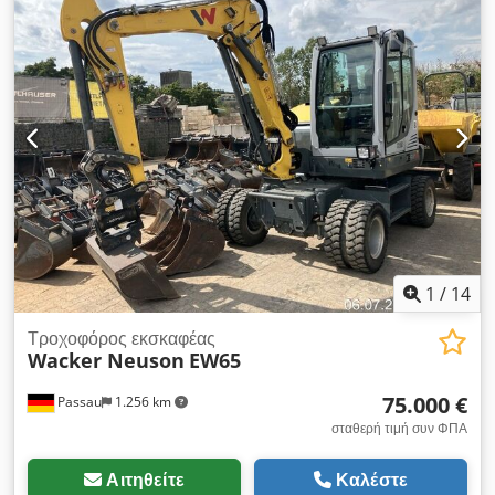
κατασκευής 2015 Ώρες λειτουργίας 9.051 Κλειστή καμπίνα
Κλιματισμός Ραδιόφωνο Κάμερα οπισθοπορείας Ρυθμιζόμενο
βραχίονα Βραχίονας: 2,40 μ. Πλήρες σετ υδραυλικών
σωληνώσεων (για σφυρί, λαβίδα, ψαλίδι) Σύστημα γρήγορης
αλλαγής εξαρτημάτων OQ70/55 Csdpfx Aszqu I Ushisha
Κεντρικό σύστημα λίπανσης Κάδος - πλάτος 700 χιλ. Μέγεθος
ελαστικών: 10.00-20, διαθέσιμη διάβρωση περίπου 30%
Στήριγμα ασπίδας Κινητήρας 122kW CE Λειτουργικό βάρος:
20,2 τόνοι.
1
/
14
Τροχοφόρος εκσκαφέας
Wacker Neuson
EW65
75.000 €
Passau
1.256 km
σταθερή τιμή συν ΦΠΑ
Αιτηθείτε
Καλέστε