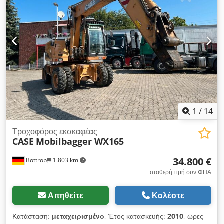
1
/
14
Τροχοφόρος εκσκαφέας
CASE
Mobilbagger WX165
34.800 €
Bottrop
1.803 km
σταθερή τιμή συν ΦΠΑ
Αιτηθείτε
Καλέστε
Κατάσταση:
μεταχειρισμένο
, Έτος κατασκευής:
2010
, ώρες