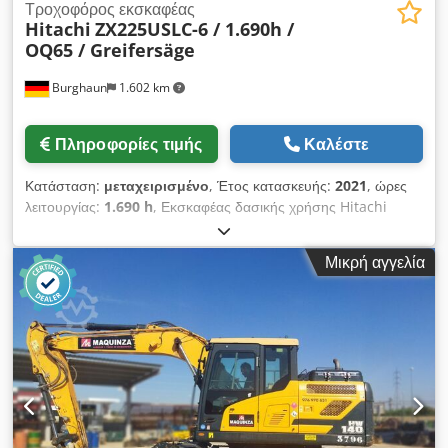
Enchev). Ανυπομονούμε για την επικοινωνία σας.
Τροχοφόρος εκσκαφέας
Επιφυλάσσουμε το δικαίωμα για λάθη. Με χαρά θα δεχτούμε το
Hitachi
ZX225USLC-6 / 1.690h /
μεταχειρισμένο σας όχημα ως μέρος της συμφωνίας. Η
OQ65 / Greifersäge
χρηματοδότηση είναι δυνατή απευθείας στην εταιρεία μας.
GOLEC NUTZFAHRZEUGE GMBH Μιλάμε: Γερμανικά, Αγγλικά,
Burghaun
1.602 km
Ισπανικά, Πολωνικά, Ουκρανικά, Ρωσικά, Βουλγαρικά.
Πληροφορίες τιμής
Καλέστε
Κατάσταση:
μεταχειρισμένο
, Έτος κατασκευής:
2021
, ώρες
λειτουργίας:
1.690 h
, Εκσκαφέας δασικής χρήσης Hitachi
ZX225USLC-6, έτος κατασκευής: 2021, ώρες λειτουργίας: μόλις
1.690 ώρες, περιλαμβάνει πριόνι με σιαγόνες Vosch,
Μικρή αγγελία
περιλαμβάνει υδραυλικό εκσκαφέα τάφρου 1.600 mm,
κλιματισμό, κάμερα, σύστημα γρήγορης αλλαγής εξαρτημάτων
OQ65, κεντρική λίπανση, αναδιπλούμενη προστατευτική
οροφή μπροστά και πάνω, υδραυλική προστασία στο
βραχίονα, επιπλέον βάρος στο πίσω μέρος, βάρος: 28.100 kg,
κινητήρας [128 kW/174 PS], σε καλή κατάσταση, άμεσα έτοιμο
για χρήση! Κατόπιν αιτήματος, θα σας προσφέρουμε μια
πρόταση για μίσθωση ή χρηματοδότηση. Ο κ. Mihm
(τηλέφωνο: ) θα χαρούμε να σας βοηθήσει. Περισσότερες