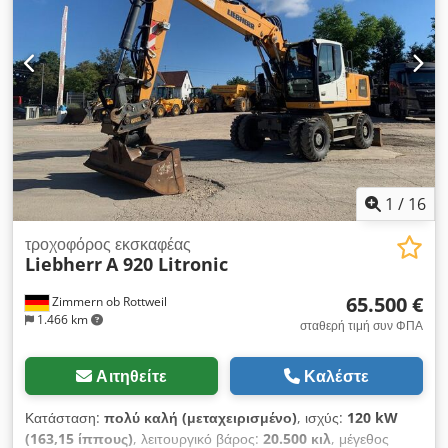
κάδος εκσκαφής 2,20 μ. * 2 x Βαθιοί κάδοι 1,00 μ. + 0,50 μ. *
Ελαστικά καινούργια ... Ραδιόφωνο, τετρακίνηση, κλιματισμός,
σύστημα γρήγορης αλλαγής, μεταχειρισμένο όχημα, κινητήρας
ντίζελ, συμπεριλαμβανομένου του ΦΠΑ.
1
/
16
τροχοφόρος εκσκαφέας
Liebherr
A 920 Litronic
65.500 €
Zimmern ob Rottweil
1.466 km
σταθερή τιμή συν ΦΠΑ
Αιτηθείτε
Καλέστε
Κατάσταση:
πολύ καλή (μεταχειρισμένο)
, ισχύς:
120 kW
(163,15 ίππους)
, λειτουργικό βάρος:
20.500 κιλ
, μέγεθος