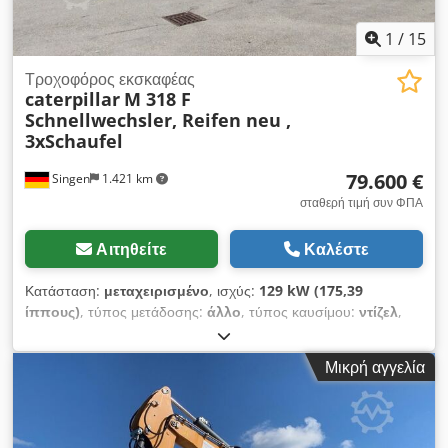
1
/
15
Τροχοφόρος εκσκαφέας
caterpillar
M 318 F
Schnellwechsler, Reifen neu ,
3xSchaufel
79.600 €
Singen
1.421 km
σταθερή τιμή συν ΦΠΑ
Αιτηθείτε
Καλέστε
Κατάσταση:
μεταχειρισμένο
, ισχύς:
129 kW (175,39
ίππους)
, τύπος μετάδοσης:
άλλο
, τύπος καυσίμου:
ντίζελ
,
χρώμα:
κίτρινο
, πρώτη ταξινόμηση:
01/2019
, κατηγορία
εκπομπών:
κανένα
, ανάρτηση:
άλλο
, Έτος κατασκευής:
2019
,
Μικρή αγγελία
ώρες λειτουργίας:
7.162 h
, καμπίνα οδηγού:
άλλο
, καύσιμο:
ντίζελ
, Εξοπλισμός:
κλιματισμός, τετρακίνηση
, * Κάμερα
οπισθοπορείας * Σύστημα γρήγορης αλλαγής εξαρτημάτων
CAT CW-20-H.4.N. Chodjzhbv Hjpfx Ahisa * Ποδηγοφόρος