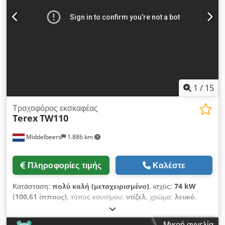
1
/
15
Τροχοφόρος εκσκαφέας
Terex
TW110
Middelbeers
1.886 km
Πληροφορίες τιμής
Καλέστε
Κατάσταση:
πολύ καλή (μεταχειρισμένο)
, ισχύς:
74 kW
(100,61 ίππους)
, τύπος καυσίμου:
ντίζελ
, χρώμα:
λευκό
,
πρώτη ταξινόμηση:
10/2008
, Έτος κατασκευής:
2008
, ώρες
λειτουργίας:
8.275 h
, Γενικές πληροφορίες Έτος μοντέλου:
Μικρή αγγελία