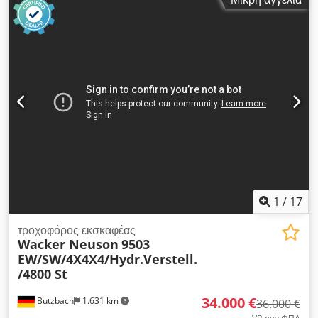
2008 Αριθμός σειράς: TW01100392 Τεχνικές πληροφορίες
Αριθμός κυλίνδρων: 4 Κίνηση: Τροχοί Καθαρό βάρος: 10.500
kg Λειτουργικά Σήμανση CE: ναι Chodpfx Ahowybvasioa
Κατάσταση Τεχνική κατάσταση: πολύ καλή Οπτική κατάσταση:
πολύ καλή Οικονομικές πληροφορίες Τιμή: Κατόπιν αιτήματος
Περαιτέρω πληροφορίες Για περισσότερες πληροφορίες,
παρακαλώ επικοινωνήστε με τον Ernst van Hek.
1
/
17
τροχοφόρος εκσκαφέας
Wacker Neuson
9503
EW/SW/4X4X4/Hydr.Verstell.
/4800 St
34.000 €
Butzbach
1.631 km
36.000 €