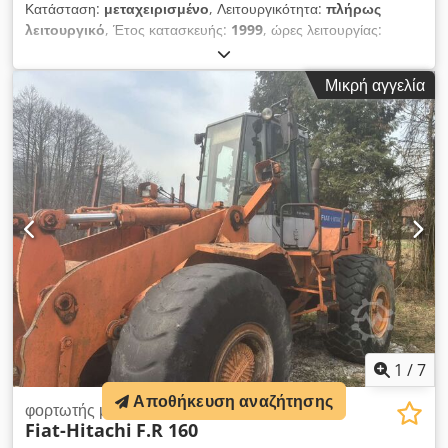
Κατάσταση:
μεταχειρισμένο
, Λειτουργικότητα:
πλήρως
λειτουργικό
, Έτος κατασκευής:
1999
, ώρες λειτουργίας:
23.000 h
, Το μηχάνημα είναι σε καλή κατάσταση. Όλες οι
βασικές λειτουργίες είναι λειτουργικές. Έτοιμο για χρήση.
Μικρή αγγελία
Cedezam Dzopfx Ahisha
1
/
7
Αποθήκευση αναζήτησης
φορτωτής με ελαστικά
Fiat-Hitachi
F.R 160