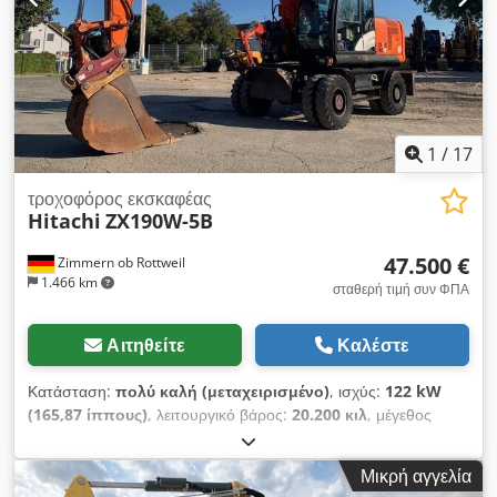
1
/
17
τροχοφόρος εκσκαφέας
Hitachi
ZX190W-5B
47.500 €
Zimmern ob Rottweil
1.466 km
σταθερή τιμή συν ΦΠΑ
Αιτηθείτε
Καλέστε
Κατάσταση:
πολύ καλή (μεταχειρισμένο)
, ισχύς:
122 kW
(165,87 ίππους)
, λειτουργικό βάρος:
20.200 κιλ
, μέγεθος
ελαστικού:
10.00-20
, κατάσταση ελαστικών:
30 ποσοστό
,
Έτος κατασκευής:
2015
, ώρες λειτουργίας:
9.051 h
,
Μικρή αγγελία
Εξοπλισμός:
κλιματισμός
, Hitachi ZX190W-5B Έτος