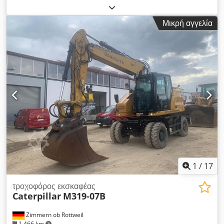
ελαστικού:
10.00-20
, κατάσταση ελαστικών:
35 ποσοστό
,
Έτος κατασκευής:
2016
, ώρες λειτουργίας:
11.413 h
,
Μικρή αγγελία
Εξοπλισμός:
κλιματισμός
, Liebherr A920 Litronic Έτος
κατασκευής: 2016 Ώρες λειτουργίας: 11.413 ώρες Κλειστή
καμπίνα Κλιματισμός Ραδιόφωνο Κάμερα οπισθοπορείας
Μεταβλητός βραχίονας Μπράτσο: 2,60 μ. Πλήρης σωληνώσεις
(σφυρί, αρπάγη, ψαλίδι) Γρήγορος αλλαγέας SW48 Likufix
Κεντρικό σύστημα λίπανσης Codpfjzd S N Aox Ahijha
Υδραυλικό κουβαδάκι τάφρου, πλάτος 2,00 μ. Μέγεθος
ελαστικών: 10.00-20, περίπου 30-40% υπόλοιπο Στήριξη με
ασπίδα Κινητήρας 120 kW CE Λειτουργικό βάρος: 20,5 τόνους
1
/
17
τροχοφόρος εκσκαφέας
Caterpillar
M319-07B
Zimmern ob Rottweil
1.466 km