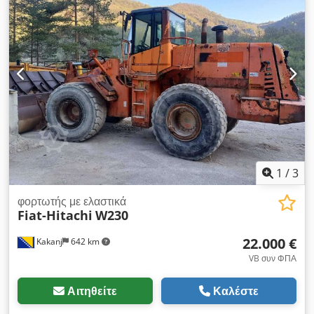
1
/
3
φορτωτής με ελαστικά
Fiat-Hitachi
W230
22.000 €
Kakanj
642 km
VB συν ΦΠΑ
Αιτηθείτε
Καλέστε