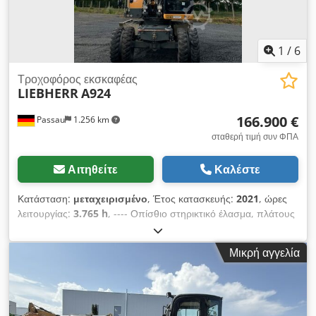
1
/
6
Τροχοφόρος εκσκαφέας
LIEBHERR
A924
166.900 €
Passau
1.256 km
σταθερή τιμή συν ΦΠΑ
Αιτηθείτε
Καλέστε
Κατάσταση:
μεταχειρισμένο
, Έτος κατασκευής:
2021
, ώρες
λειτουργίας:
3.765 h
, ---- Οπίσθιο στηρικτικό έλασμα, πλάτους
2.750 mm Διπλοί τροχοί Mitas EM 22, 11.00-20 PR 16 Κάτω
μέρος EW, πλάτους 2.750 mm Ραδιόφωνο Ρυθμιζόμενος
Μικρή αγγελία
βραχίονας 5,80 μ. Chjdpfx Aezp Dfyshiea Βραχίονας κουβά
2,65 μ. Συμπεριλαμβάνεται σύστημα γρήγορης αλλαγής
εξαρτημάτων SW48 Likufix.