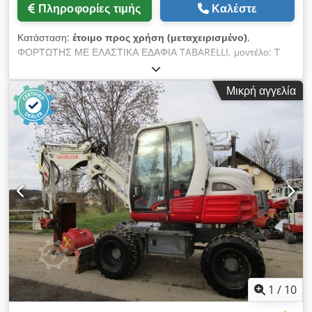
Πληροφορίες τιμής
Καλέστε
Κατάσταση:
έτοιμο προς χρήση (μεταχειρισμένο)
,
ΦΟΡΤΩΤΗΣ ΜΕ ΕΛΑΣΤΙΚΑ ΕΔΑΦΙΑ TABARELLI, μοντέλο: T
813, με πλήρες σετ υδραυλικού βραχίονα MINELLI, μοντέλο:
MPV 750/8 PH. Έτος κατασκευής: 2015 Έτος κατασκευής
Μικρή αγγελία
υδραυλικού βραχίονα: 2018 Ώρες λειτουργίας: Περίπου 14.000
Μέγιστο φορτίο: 8.000 kg Μέγιστη εμβέλεια: 13 μέτρα Chsdpfx
Ahszq Duwoioa Καμπίνα τύπου παντογράφου. Με στηρίγματα
σταθεροποίησης. Συνοδεύεται από πλήρη τεκμηρίωση.
1
/
10