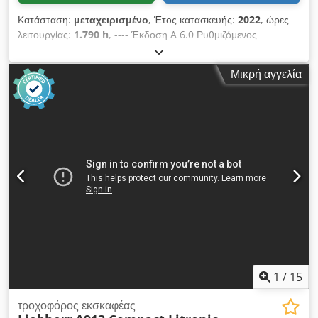
Κατάσταση:
μεταχειρισμένο
, Έτος κατασκευής:
2022
, ώρες
λειτουργίας:
1.790 h
, ---- Έκδοση A 6.0 Ρυθμιζόμενος
βραχίονας Αυτόματο σύστημα κλίσης Κάμερα οπισθοπορείας
3ος κύκλος ελέγχου Csdpjznhv Tefx Ahieha Ραδιόφωνο
Μικρή αγγελία
Συμπεριλαμβάνεται το MS03 Powertilt
1
/
15
τροχοφόρος εκσκαφέας