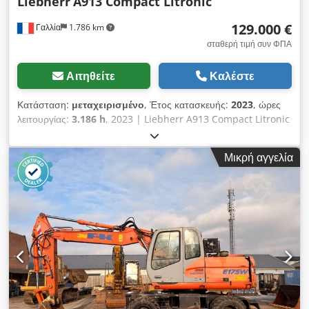
Liebherr
A913 Compact Litronic
129.000 €
Γαλλία
1.786 km
σταθερή τιμή συν ΦΠΑ
Αιτηθείτε
Καλέστε
Κατάσταση:
μεταχειρισμένο
, Έτος κατασκευής:
2023
, ώρες
λειτουργίας:
3.186 h
, 2023 | Liebherr A913 Compact Litronic
| Μεταχειρισμένο κινητό εκσκαφέας | 3186 ώρες λειτουργίας
📍 Τοποθεσία: Γαλλία 🚛 Διαθέσιμη παράδοση στον προορισμό
Μικρή αγγελία
σας – Χρησιμοποιήστε τον υπολογιστή μεταφορικών εξόδων
για να εκτιμήσετε το κόστος μεταφοράς! 💰 Αγοράστε τώρα με
129.000 ευρώ ή υποβάλετε προσφορά. Δυνατότητα πληρωμής
κατά την παράδοση με μια προσιτή χρέωση (μετά από
έγκριση)* 👷‍♂️ Ελεγμένο από ανεξάρτητο ειδικό 60 σημεία
επιθεώρησης, 55 εγκεκριμένα ✅, 4 με ελλείψεις ℹ️, 1 θέμα που
απαιτεί παρέμβαση ⚠️ 📌 Σχόλιο του επιθεωρητή: Ο εκσκαφέας
Liebherr είναι σε καλή κατάσταση και λειτουργεί σωστά,
χρειάζεται καθαρισμό, μερικές επισκευές, έχει σπασμένο τζάμι,
διαρροή από το Ο-ρινγκ του κυλίνδρου μεταβλητής γωνίας,
σπασμένος καθρέφτης, δεν παρατηρήθηκαν άλλα προβλήματα