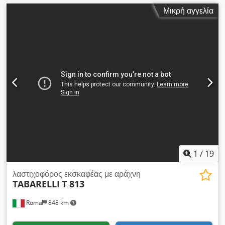
Μικρή αγγελία
1
/
19
λαστιχοφόρος εκσκαφέας με αράχνη
TABARELLI
T 813
Roma
848 km