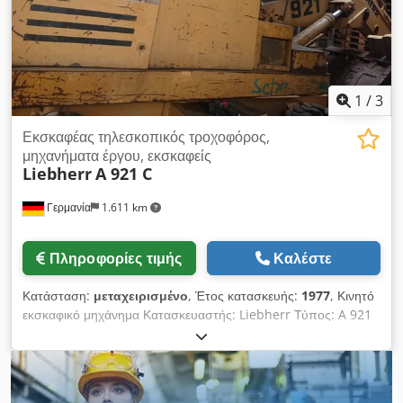
πετρελαιοκινητήρας ISUZU 104 PS – Κλιματισμός – μακρύς
βραχίονας – ελαστικά περίπου 30% – σε καλή αρχική
κατάσταση – Ταχυσύνδεσμος, κάδοι, 3η βαλβίδα, 4η βαλβίδα,
θέρμανση, πλήρης καμπίνα, κλιματισμός, Cedpfx
Ahezngxgoijha
1
/
3
Εκσκαφέας τηλεσκοπικός τροχοφόρος,
μηχανήματα έργου, εκσκαφείς
Liebherr
A 921 C
Γερμανία
1.611 km
Πληροφορίες τιμής
Καλέστε
Κατάσταση:
μεταχειρισμένο
, Έτος κατασκευής:
1977
, Κινητό
εκσκαφικό μηχάνημα Κατασκευαστής: Liebherr Τύπος: A 921
C Έτος κατασκευής: 1977 Βάρος / Βάρος κατά τη χρήση:
περίπου 18.000 kg Μήκος κατά τη μεταφορά: περίπου 8,50 –
9,00 m Πλάτος κατά τη μεταφορά: περίπου 2,48 – 2,50 m
Ύψος (πάνω από την καμπίνα): περίπου 3,15 – 3,20 m