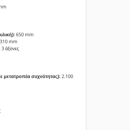
 mm
υλική):
650 mm
 310 mm
 3 άξονες
με μετατροπέα συχνότητας):
2.100
Σ