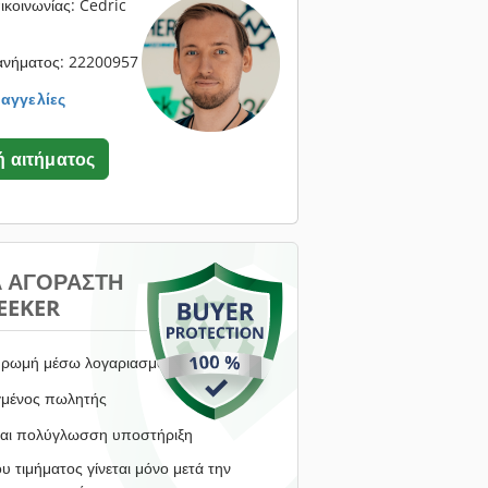
κοινωνίας: Cedric
ανήματος: 22200957
 αγγελίες
 αιτήματος
Α ΑΓΟΡΑΣΤΉ
EEKER
ρωμή μέσω λογαριασμού μεσεγγύησης
γμένος πωλητής
αι πολύγλωσση υποστήριξη
υ τιμήματος γίνεται μόνο μετά την