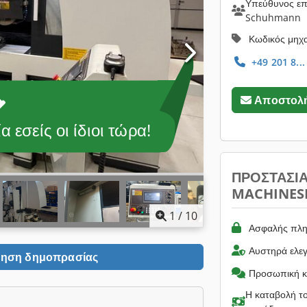
Υπεύθυνος επι
Schuhmann
Κωδικός μηχ
+49 201 8...
Αποστολή
 εσείς οι ίδιοι τώρα!
ΠΡΟΣΤΑΣΊ
MACHINES
1
/
10
Ασφαλής πλη
Αυστηρά ελε
ηση δημοπρασίας
Προσωπική κ
Η καταβολή το