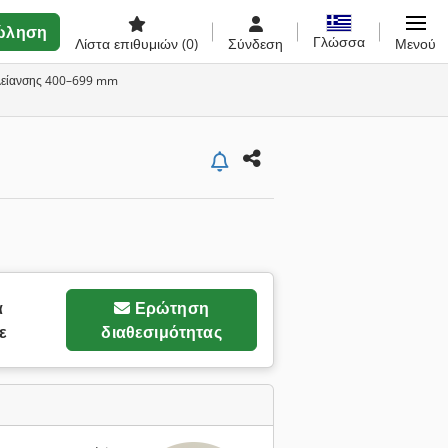
ώληση
Γλώσσα
Λίστα επιθυμιών
(0)
Σύνδεση
Μενού
 λείανσης 400–699 mm
α
Ερώτηση
ε
διαθεσιμότητας