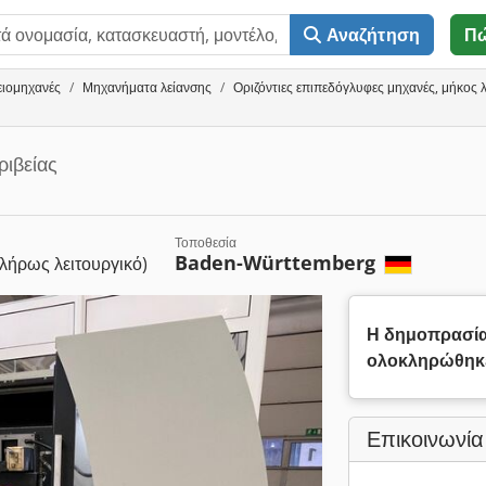
Αναζήτηση
Π
ειομηχανές
Μηχανήματα λείανσης
Οριζόντιες επιπεδόγλυφες μηχανές, μήκος
ριβείας
Τοποθεσία
Baden-Württemberg
λήρως λειτουργικό)
Η δημοπρασί
ολοκληρώθηκ
Επικοινωνία