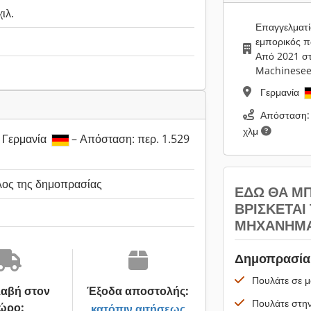
ιλ.
Επαγγελματί
εμπορικός 
Από 2021 σ
Machinesee
Γερμανία
Απόσταση: 
χλμ
 Γερμανία
– Απόσταση: περ. 1.529
λος της δημοπρασίας
ΕΔΏ ΘΑ Μ
ΒΡΊΣΚΕΤΑΙ
ΜΗΧΆΝΗΜΆ
Δημοπρασία 
Πουλάτε σε μ
αβή στον
Έξοδα αποστολής:
Πουλάτε στην
ώρο:
κατόπιν αιτήσεως