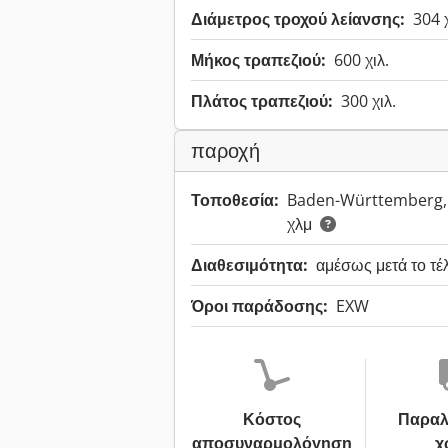
Διάμετρος τροχού λείανσης:
304 χ
Μήκος τραπεζιού:
600 χιλ.
Πλάτος τραπεζιού:
300 χιλ.
παροχή
Τοποθεσία:
Baden-Württemberg,
χλμ
Διαθεσιμότητα:
αμέσως μετά το τέ
Όροι παράδοσης:
EXW
Κόστος
Παραλ
αποσυναρμολόγηση
χ