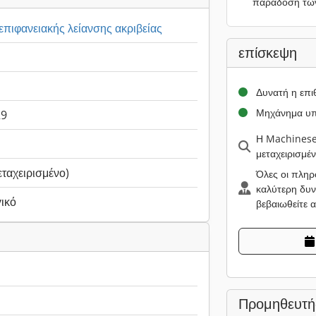
παράδοση τω
πιφανειακής λείανσης ακριβείας
επίσκεψη
Δυνατή η επ
Μηχάνημα υπ
29
Η Machinesee
μεταχειρισμέ
εταχειρισμένο)
Όλες οι πληρ
καλύτερη δυν
ικό
βεβαιωθείτε 
Προμηθευτή