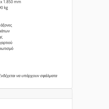
 x 1.850 mm
90 kg
 άξονες
μάτων
ης
χαρτιού
 φωτισμό
 Ενδέχεται να υπάρχουν σφάλματα