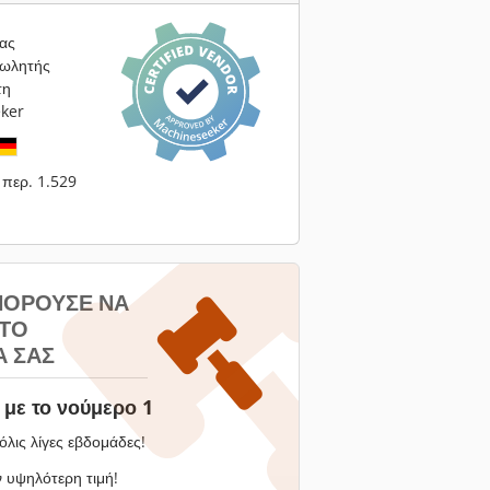
ας
πωλητής
τη
ker
περ. 1.529
ΠΟΡΟΎΣΕ ΝΑ
 ΤΟ
 ΣΑΣ
με το νούμερο 1
όλις λίγες εβδομάδες!
 υψηλότερη τιμή!