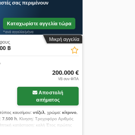
αστές
σας περιμένουν
Καταχωρίστε αγγελία τώρα
*ανά αγγελία/μήνα
Μικρή αγγελία
άφους
00 B
200.000 €
VB συν ΦΠΑ
Αποστολή
αιτήματος
 τύπος καυσίμου:
ντίζελ
, χρώμα:
κίτρινο
,
ς:
7.500 h
, Κίνηση: Τροχοφόρο Αριθμός
 Οπτική κατάσταση: καλή Έτος πρώτης
οντέλο: RM-500B Ώρες λειτουργίας: