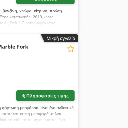
υ:
βενζίνη
, χρώμα:
κίτρινο
, πρώτη
 Έτος κατασκευής:
2013
, ώρες
ox Ag Dek * Πιρούνι φόρτωσης ...
Μικρή αγγελία
Marble Fork
Πληροφορίες τιμής
η φόρτωση μαρμάρου, είναι ένα ανθεκτικό
αι αποτελεσματική μεταφορά μπλοκ
ικά σε κάθε τύπο μηχανήματος, έχει
κές εφαρμογές λατομείων και μονάδων