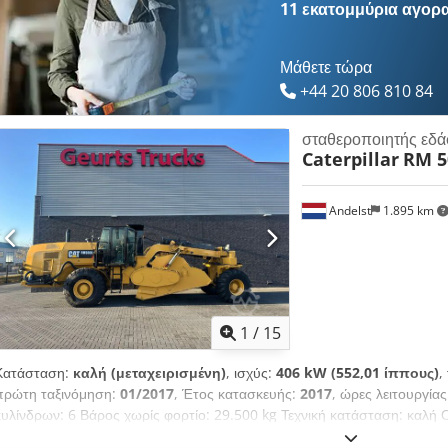
11 εκατομμύρια αγορ
Μάθετε τώρα
+44 20 806 810 84
σταθεροποιητής εδ
Caterpillar
RM 5
Andelst
1.895 km
1
/
15
Κατάσταση:
καλή (μεταχειρισμένη)
, ισχύς:
406 kW (552,01 ίππους)
,
πρώτη ταξινόμηση:
01/2017
, Έτος κατασκευής:
2017
, ώρες λειτουργία
κυλίνδρων: 6 Βάρος χωρίς φορτίο: 29.500 kg Τεχνική κατάσταση: καλή
χρήσης: 2017 Κατασκευαστής: CATERPILLAR Dcodsx Sxmyjpfx Ag Djk Μ