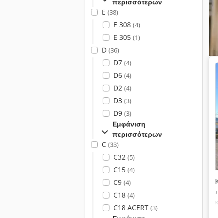
περισσότερων
E
(38)
E 308
(4)
E 305
(1)
D
(36)
D7
(4)
D6
(4)
D2
(4)
D3
(3)
D9
(3)
Εμφάνιση
περισσότερων
C
(33)
C32
(5)
C15
(4)
C9
(4)
C18
(4)
C18 ACERT
(3)