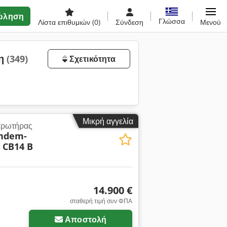
ώληση
Γλώσσα
Λίστα επιθυμιών
(0)
Σύνδεση
Μενού
ση
(349)
Σχετικότητα
Μικρή αγγελία
τρωτήρας
ndem-
 CB14 B
14.900 €
σταθερή τιμή συν ΦΠΑ
Αποστολή