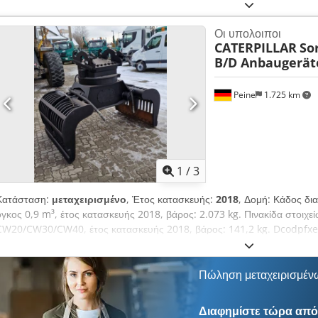
επαγγελματίες. ΚΑΤΑ ΤΗΝ ΕΞΑΓΩΓΗ ΠΛΗΡΩΝΕΤΑΙ ΜΟΝΟ Η ΚΑΘΑΡΗ Τ
ΧΩΡΙΣ ΕΓΓΥΗΣΗ ΙΔΙΩΣ ΣΕ ΕΞΟΠΛΙΣΜΟ ΚΑΙ ΑΞΕΣΟΥΑΡ. Βάση όλων των
Οι υπολοιποι
προτιμολογίων, παραγγελιών και διαπραγματεύσεων πώλησης αποτελούν
CATERPILLAR
Sor
επίσης Το σημείωμα αποποίησης ευθυνών).
B/D Anbaugerä
Peine
1.725 km
1
/
3
Κατάσταση:
μεταχειρισμένο
, Έτος κατασκευής:
2018
, Δομή: Κάδος δι
όγκος 0,9 m³, έτος κατασκευής 2018, βάρος: 2.073 kg. Πινακίδα στοιχε
CW20/CW30/CW40, έτος κατασκευής 2018, βάρος: 141,2 kg. Dcodpfxe
επαγγελματίες. ΚΑΤΑ ΤΗΝ ΕΞΑΓΩΓΗ ΠΛΗΡΩΝΕΤΑΙ ΜΟΝΟ Η ΚΑΘΑΡΗ Τ
ΧΩΡΙΣ ΕΓΓΥΗΣΗ ΙΔΙΩΣ ΣΕ ΕΞΟΠΛΙΣΜΟ ΚΑΙ ΑΞΕΣΟΥΑΡ. Βάση όλων των
προτιμολογίων, παραγγελιών και διαπραγματεύσεων πώλησης αποτελούν
Πώληση μεταχειρισμέν
επίσης Το σημείωμα αποποίησης ευθυνών).
Διαφημίστε τώρα από 