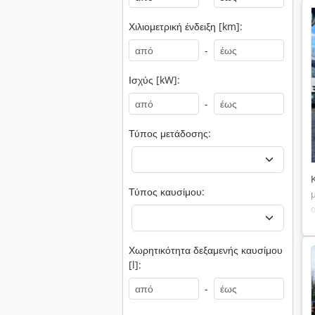
Χιλιομετρική ένδειξη [km]:
-
Ισχύς [kW]:
-
Τύπος μετάδοσης:
Τύπος καυσίμου:
Χωρητικότητα δεξαμενής καυσίμου
[l]:
-