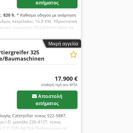
αιτήματος
ς:
820 h
, * Κάθισμα οδηγού με ανάρτηση
νδρος πετρελαίου, 16,8 KW, Υδροστατική
τευτικό ανατροπής Dcsdpfemczgkex Ag
Ο Η ΚΑΘΑΡΗ ΤΙΜΗ!!!!! ΟΛΕΣ ΟΙ
ΟΠΛΙΣΜΟΥ ΚΑΙ ΤΩΝ ΑΞΕΣΟΥΑΡ. Βάση
Μικρή αγγελία
, πωλήσεις είναι οι όροι και
tiergreifer 325
te/Baumaschinen
17.900 €
σταθερή τιμή συν ΦΠΑ
Αποστολή
αιτήματος
αλογής Caterpillar τύπος 522-5887,
ίων I.D. μοντέλο 226-4127, τύπος
w S D Tefx Ag Dok Πώληση μόνο σε