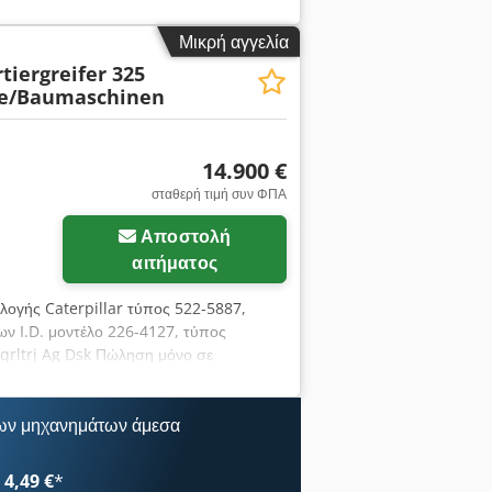
ΙΜΗ!!!!! ΟΛΕΣ ΟΙ ΠΛΗΡΟΦΟΡΙΕΣ
 συμβάσεων αγοράς, τιμολογίων,
Μικρή αγγελία
 οι Γενικοί Όροι Συναλλαγών μας (βλ.
tiergreifer 325
te/Baumaschinen
14.900 €
σταθερή τιμή συν ΦΠΑ
Αποστολή
αιτήματος
αλογής Caterpillar τύπος 522-5887,
ίων I.D. μοντέλο 226-4127, τύπος
qrltrj Ag Dsk Πώληση μόνο σε
ΙΜΗ!!!!! ΟΛΕΣ ΟΙ ΠΛΗΡΟΦΟΡΙΕΣ
 συμβάσεων αγοράς, τιμολογίων,
 οι Γενικοί Όροι Συναλλαγών μας (βλ.
ων μηχανημάτων άμεσα
4,49 €
*