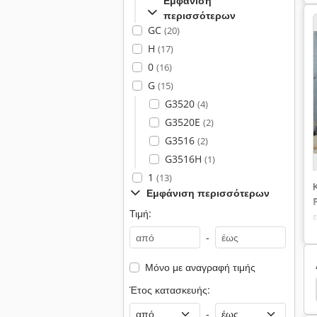
Εμφάνιση
περισσότερων
GC
(20)
H
(17)
0
(16)
G
(15)
G3520
(4)
G3520E
(2)
G3516
(2)
G3516H
(1)
1
(13)
Εμφάνιση περισσότερων
Τιμή:
-
Μόνο με αναγραφή τιμής
r
Liebherr 902
Liebherr 932
Liebherr 941
Έτος κατασκευής:
-