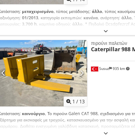
Κατάσταση:
μεταχειρισμένο
, τύπος μετάδοσης:
άλλο
, τύπος καυσίμο
ταξινόμηση:
01/2013
, κατηγορία εκπομπών:
κανένα
, ανάρτηση:
άλλο
,
λειτουργίας:
3.700 h
, καμπίνα οδηγού:
άλλο
, * Πηδαλιό Dcsdpfezrzf A
Μεταχειρισμένο όχημα, συμπεριλαμβανομένου του ΦΠΑ.
πιρούνι παλετών
Caterpillar
988 
Susuz
935 km
1
/
13
Κατάσταση:
καινούργιο
, Το πιρούνι Galen CAT 988, σχεδιασμένο για τ
εξάρτημα για εκσκαφείς με τροχούς, κατασκευασμένο για την ασφαλή κ
μαρμάρου. Διαθέτει ενισχυμένη χαλύβδινη κατασκευή, προσαρμόζεται ειδ
υψηλή αντοχή σε φορτία και προσφέρει αξιόπιστη απόδοση σε απαιτητι