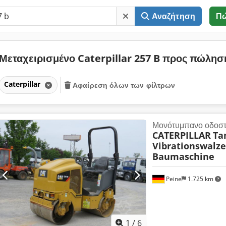
Αναζήτηση
Π
Μεταχειρισμένο Caterpillar 257 B προς πώλη
Caterpillar
Αφαίρεση όλων των φίλτρων
Μονότυμπανο οδοσ
CATERPILLAR
Ta
Vibrationswalze
Baumaschine
Peine
1.725 km
1
/
6