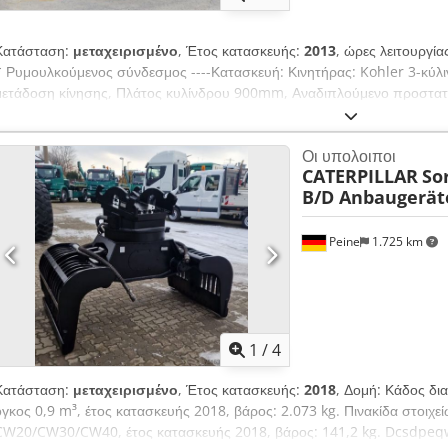
Κατάσταση:
μεταχειρισμένο
, Έτος κατασκευής:
2013
, ώρες λειτουργία
* Ρυμουλκούμενος σύνδεσμος ----Κατασκευή: Κινητήρας: Kohler 3-κύλι
μετάδοση κίνησης, Πλάτος κυλίνδρου 900mm, Αναδιπλούμενο προστα
Dsk Πώληση μόνο σε επαγγελματίες. ΓΙΑ ΕΞΑΓΩΓΗ ΠΛΗΡΩΝΕΤΑΙ ΜΟΝ
ΠΛΗΡΟΦΟΡΙΕΣ ΧΩΡΙΣ ΕΓΓΥΗΣΗ, ΣΥΜΠΕΡΙΛΑΜΒΑΝΟΜΕΝΩΝ ΤΟΥ ΕΞ
Οι υπολοιποι
για όλα τα συμβόλαια πώλησης, τιμολόγια, προτιμολογήσεις, παραγγελίες
CATERPILLAR
Sor
προϋποθέσεις μας (βλ. αποτύπωμα επιχείρησης).
B/D Anbaugerä
Peine
1.725 km
1
/
4
Κατάσταση:
μεταχειρισμένο
, Έτος κατασκευής:
2018
, Δομή: Κάδος δι
όγκος 0,9 m³, έτος κατασκευής 2018, βάρος: 2.073 kg. Πινακίδα στοιχε
CW20/CW30/CW40, έτος κατασκευής 2018, βάρος: 141,2 kg. Dcsdpeq