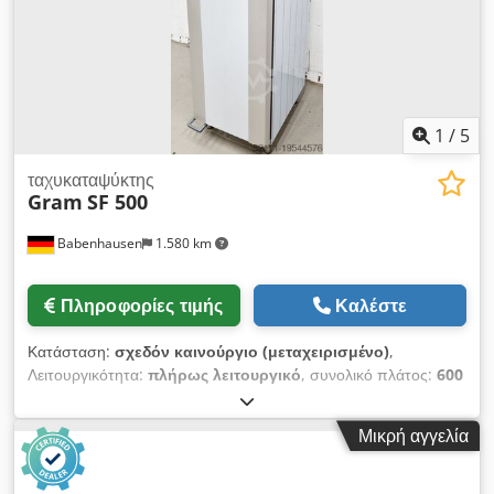
τοποθέτησης: 170 m/min Επιτάχυνση: 2,8 G Διαστάσεις
μηχανήματος (Μ×Π×Υ): 9500 × 2900 × 2380 mm Αποτύπωμα:
10500 × 3400 mm Καθαρό βάρος: 8500 kg
1
/
5
ταχυκαταψύκτης
Gram
SF 500
Babenhausen
1.580 km
Πληροφορίες τιμής
Καλέστε
Κατάσταση:
σχεδόν καινούργιο (μεταχειρισμένο)
,
Λειτουργικότητα:
πλήρως λειτουργικό
, συνολικό πλάτος:
600
χιλ.
, συνολικό μήκος:
855 χιλ.
, συνολικό ύψος:
2.125 χιλ.
,
Ταχυκαταψύκτης για αρτοσκευάσματα Gram Μοντέλο: SF500 G
Μικρή αγγελία
S RA L2 25B για μέγιστο 20 λαμαρίνες 600 x 400 mm Ψηφιακή
ένδειξη θερμοκρασίας από +10 έως -30°C Ενεργειακό σύστημα
εξοικονόμησης EHT Καταψύκτης έτοιμος για σύνδεση