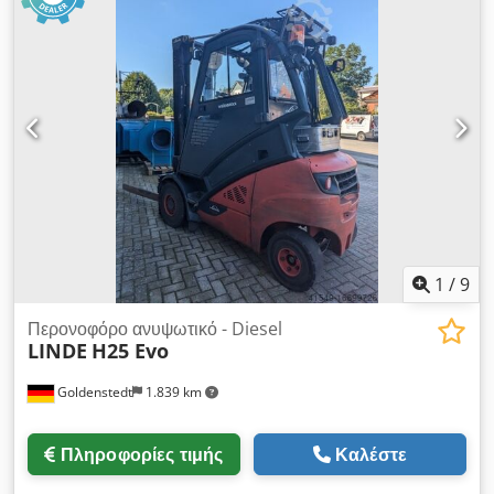
αυτόματη μηχανή συσκευασίας με πλευρική σφράγιση. Είναι
σχεδιασμένη για προϊόντα με μέγιστο ύψος 360 mm και
κατάλληλη και για πολύ μακριά προϊόντα. – Πλήρως αυτόματη
μηχανή συσκευασίας με πλευρική σφράγιση (συνεχής πλευρική
συγκόλληση) – Μέγιστο ύψος προϊόντος: 360 mm –
Δυνατότητα προϊόντων άνω των 2 m σε μήκος – Χρήσιμη
διάσταση ράβδου σφράγισης: 700 mm – Μέγιστες διαστάσεις
ρολού φιλμ: Ø 350 × 800 mm Dsdpfsyant Rex Ahpjwa –
Ύψος ταινίας εισόδου: 915 mm – Διαστάσεις μηχανής
(κλειστή): 2.785 × 940 × 1.770 mm – Διαστάσεις μηχανής
(ανοιχτή): 2.785 × 940 × 2.280 mm – Παραγωγικότητα: έως
3.000 συσκευασίες/ώρα (ανάλογα με το προϊόν/φιλμ)
1
/
9
Περονοφόρο ανυψωτικό - Diesel
LINDE
H25 Evo
Goldenstedt
1.839 km
Πληροφορίες τιμής
Καλέστε