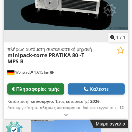
-Αξεσουάρ -Διαστάσεις: 1200/800/H500 mm -Βάρος: 215 kg
1
/
1
πλήρως αυτόματη συσκευαστική μηχανή
minipack-torre
PRATIKA 80 -T
MPS B
Wöllstadt
1.615 km
Πληροφορίες τιμής
Καλέστε
Κατάσταση:
καινούργιο
, Έτος κατασκευής:
2026
,
Λειτουργικότητα:
πλήρως λειτουργικό
, διάρκεια εγγύησης:
12
μήνες
, είδος εισερχόμενου ρεύματος:
Κλιματισμός
, μέγιστο
πλάτος προϊόντος:
400 χιλ.
, τάση εισόδου:
230 V
, Minipack
Μικρή αγγελία
Pratika 80 MPS Η Minipack Pratika 80 MPS είναι πλήρως