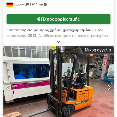
Γερμανία
1.611 km
Πληροφορίες τιμής
Κατάσταση:
έτοιμο προς χρήση (μεταχειρισμένο)
, Έτος
κατασκευής:
2012
, Διατίθεται ηλεκτρικό τρίτροχο περονοφόρο
ανυψωτικό της Linde. Ονομαστική χωρητικότητα: 1200kg,
τύπος κίνησης: ηλεκτρική, τάση μπαταρίας: 24V, ονομαστική
Μικρή αγγελία
χωρητικότητα: 575Ah-625Ah, ύψος ανύψωσης: 3150mm,
ελεύθερη ανύψωση: 150mm. Διαστάσεις X/Y/Z: περίπου
2600mm/1100mm/2100mm, ακτίνα στροφής: 1350mm,
βάρος: περίπου 2400kg, ώρες λειτουργίας: 954g. Διαθέσιμη
τεκμηρίωση. Dwjdpfx Ahstt Slnspea