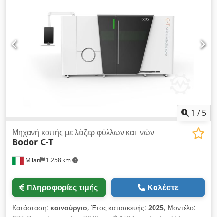
Καταψύκτης με ψυκτικό μέσο R 290 A Σύνδεση 230V
Διαστάσεις: 600 x 855 x 2125 mm (ΠxΒxΥ) Μεταχειρισμένη
συσκευή, καθαρισμένη με εγγύηση και υπηρεσία
ανταλλακτικών Διαθέτουμε πολλά ακόμα ψυκτικά μηχανήματα
σε απόθεμα! Djdpfx Ajwyruaehpjwa
1
/
5
Μηχανή κοπής με λέιζερ φύλλων και ινών
Bodor C-T
Milan
1.258 km
Πληροφορίες τιμής
Καλέστε
Κατάσταση:
καινούργιο
, Έτος κατασκευής:
2025
, Μοντέλο: