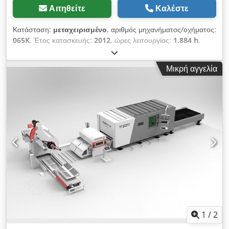
Αιτηθείτε
Καλέστε
Κατάσταση:
μεταχειρισμένο
, αριθμός μηχανήματος/οχήματος:
065K
, Έτος κατασκευής:
2012
, ώρες λειτουργίας:
1.884 h
,
τύπος κινητήρα: Ηλεκτρικός, κατασκευαστής: Hyster Dwjdpfx
Aezca Dgohpsa
Μικρή αγγελία
1
/
2