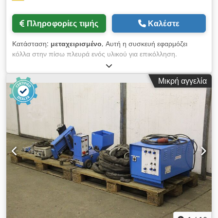
Ρυθμίζοντας το εστιακό μήκος διάτρησης και κόβοντας το
εστιακό μήκος αντίστοιχα, η κοπή είναι πιο ακριβής. Κατάλληλο
Πληροφορίες τιμής
Καλέστε
για πολλαπλά εστιακά μήκη και η εστιακή θέση θα ρυθμιστεί
αυτόματα με βάση το πάχος των διαφορετικών φύλλων. [...]
Κατάσταση:
μεταχειρισμένο
, Αυτή η συσκευή εφαρμόζει
Dodpfx Ahjg D Nz Rspewa
κόλλα στην πίσω πλευρά ενός υλικού για επικόλληση.
Μηχάνημα επικόλλησης / Μηχάνημα επικόλλησης Tränklein
AM500 Διπλοκυλινδρικό μηχάνημα επικόλλησης Αριθμός
Μικρή αγγελία
σειράς: 2535 Ωφέλιμο πλάτος εργασίας: 500 mm Ταχύτητα
εργασίας: 4 - 20 m/min Για χρήση με ψυχρή κόλλα
Επιθεώρηση μέσω διαδικτυακού βίντεο με WhatsApp – MS
Zoom – Telegram Σε απόθεμα στο Emskirchen/Νυρεμβέργη –
Άμεσα διαθέσιμο – Δυνατότητα δοκιμής Dwedpfx Aheyq S
Iyjpea