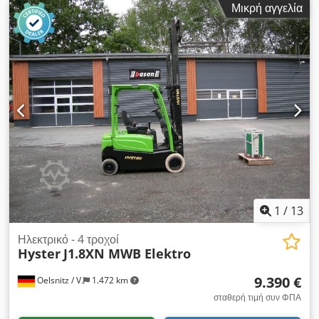
Μικρή αγγελία
1
/
13
Ηλεκτρικό - 4 τροχοί
Hyster
J1.8XN MWB Elektro
9.390 €
Oelsnitz / V.
1.472 km
σταθερή τιμή συν ΦΠΑ