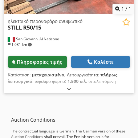
1
/
1
ηλεκτρικό περονοφόρο ανυψωτικό
STILL
R50/15
San Giovanni Al Natisone
1.031 km
Πληροφορίες τιμής
Καλέστε
Κατάσταση:
μεταχειρισμένο
, Λειτουργικότητα:
πλήρως
λειτουργικό
, ωφελιμο φορτίο:
1.500 κιλ
, υπολειπόμενη
χωρητικότητα μπαταρίας:
100 ποσοστό
, Εξοπλισμός:
Σήμανση CE
, ΗΛΕΚΤΡΙΚΟ ΠΕΡΟΝΟΦΟΡΟ STILL ΜΟΝΤ.
R50/15, 3 ΤΡΟΧΟΙ – CE ΠΙΣΤΟΠΟΙΗΣΗ – ΜΕΤΑΧΕΙΡΙΣΜΕΝΟ
ΜΕ ΚΑΙΝΟΥΡΓΙΑ ΜΠΑΤΑΡΙΑ 24V - Φορτίο: 1500 kg - Πλευρική
μετατόπιση - Ύψος ανύψωσης: 3500 mm - Μπαταρία με 1800
Auction Conditions
ώρες - Περιλαμβάνει φορτιστή - ΠΛΗΡΕΣ ΜΕ ΕΓΧΕΙΡΙΔΙΟ ΚΑΙ
ΔΗΛΩΣΗ CE Dsdpox Rbqrefx Ahpowa
The contractual language is German. The German version of these
Auction Conditions
shall prevail. The English version is for