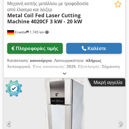
Μηχανή κοπής μετάλλου με τροφοδοσία
από έλασμα και λέιζερ
Metal Coil Fed Laser Cutting
Machine
4020CF 3 kW - 20 kW
Erwitte
1.745 km
Πληροφορίες τιμής
Καλέστε
Κατάσταση:
καινούργιο
, Λειτουργικότητα:
πλήρως
λειτουργικό
, Έτος κατασκευής:
2025
, Εξοπλισμός:
Σήμανση
CE, αλλάκτης ακροφυσίων, διακόπτης έκτακτης ανάγκης,
εξαγωγή καπνών, εξαγωγή σκόνης, κεντρικό σύστημα
Μικρή αγγελία
λίπανσης, μονάδα ψύξης, τεκμηρίωση / εγχειρίδιο,
φωτοηλεκτρικός φράκτης ασφαλείας
, Κρεβάτι συγκόλλησης
υψηλής αντοχής Djdpfx Ahjw A Iiljpjwa Διαχωρισμένο
σύστημα απορρόφησης καπνού Πλήρως αυτόματο σύστημα
έγχυσης βουτύρου Πλήρως αυτόματη κοπή, εξοικονόμηση
υλικού, υψηλή ταχύτητα Περιοχή κοπής: 4000 × 2000 mm
Διαδρομή άξονα X: 1520 mm Διαδρομή άξονα Y: 4020 mm
Διαδρομή άξονα Z: 80 mm Μέγιστη συνδυασμένη ταχύτητα