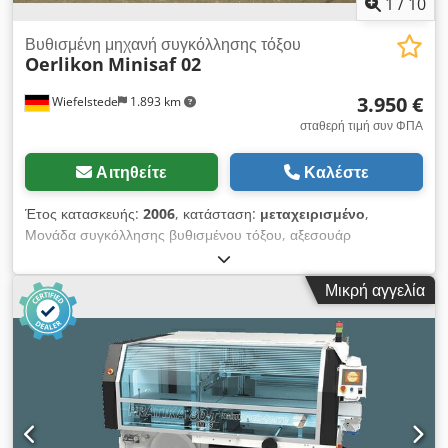
1
/
10
Βυθισμένη μηχανή συγκόλλησης τόξου
Oerlikon
Minisaf 02
3.950 €
Wiefelstede
1.893 km
σταθερή τιμή συν ΦΠΑ
Αιτηθείτε
Καλέστε
Έτος κατασκευής:
2006
, κατάσταση:
μεταχειρισμένο
,
Μονάδα συγκόλλησης βυθισμένου τόξου, αξεσουάρ
συγκόλλησης, μονάδα συγκόλλησης αερίου διαμόρφωσης,
διαμήκης καρότσα, καρότσα, καρότσα συγκόλλησης, διαμήκης
Μικρή αγγελία
καρότσα, αυτόματη μηχανή συγκόλλησης, καρότσα
συγκόλλησης, μονάδα συγκόλλησης προστατευμένου τόξου,
μονάδα συγκόλλησης διαμήκους ραφής, μηχανή συγκόλλησης
διαμήκους ραφής, μονάδα συγκόλλησης διαμήκους ραφής,
δρομέας σιδηροτροχιάς -Μηχανή συγκόλλησης βυθισμένου
τόξου: χωρίς πηγή ενέργειας -Μονάδα συγκόλλησης με
βυθισμένο τόξο τύπου: Minisaf 02 -Κιβώτιο ελέγχου SUBARC
3 -Πακέτο ενδιάμεσου σωλήνα Dsdjd Nlf Njpfx Ahpjwa