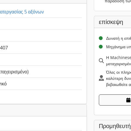
παράδοση τω
κατεργασίας 5 αξόνων
επίσκεψη
Δυνατή η επ
Μηχάνημα υπ
.407
Η Machinesee
μεταχειρισμέ
εταχειρισμένο)
Όλες οι πληρ
καλύτερη δυν
ικό
βεβαιωθείτε 
Προμηθευτή