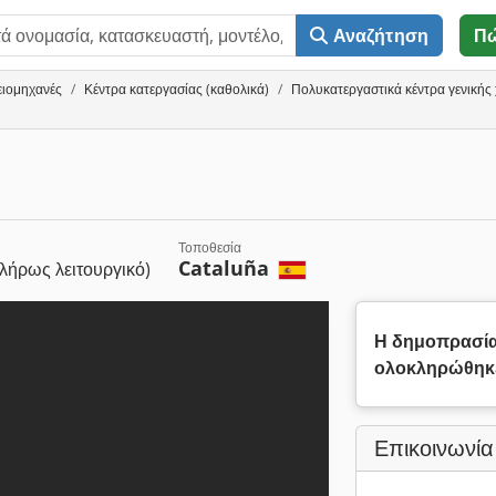
Αναζήτηση
Π
ειομηχανές
Κέντρα κατεργασίας (καθολικά)
Πολυκατεργαστικά κέντρα γενική
Τοποθεσία
Cataluña
λήρως λειτουργικό)
Η δημοπρασί
ολοκληρώθηκ
Επικοινωνία