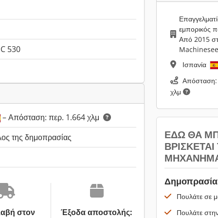
Επαγγελματί
εμπορικός 
Από 2015 σ
NC 530
Machinesee
Ισπανία
Απόσταση: 
χλμ
– Απόσταση: περ. 1.664 χλμ
ΕΔΏ ΘΑ Μ
λος της δημοπρασίας
ΒΡΊΣΚΕΤΑΙ
ΜΗΧΆΝΗΜΆ
Δημοπρασία 
Πουλάτε σε μ
αβή στον
Έξοδα αποστολής:
Πουλάτε στην