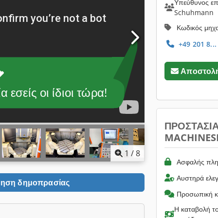
Υπεύθυνος επι
Schuhmann
Κωδικός μηχ
+49 201 8...
Αποστολή
 εσείς οι ίδιοι τώρα!
ΠΡΟΣΤΑΣΊ
MACHINES
1
/
8
Ασφαλής πλη
Αυστηρά ελε
ηση δημοπρασίας
Προσωπική κ
Η καταβολή το