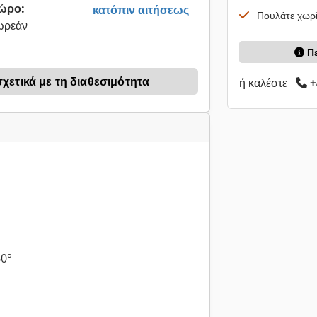
ώρο:
κατόπιν αιτήσεως
Πουλάτε χωρί
ωρεάν
Π
ετικά με τη διαθεσιμότητα
ή καλέστε
+
0°