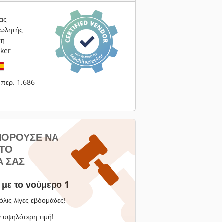
ας
πωλητής
τη
ker
περ. 1.686
ΠΟΡΟΎΣΕ ΝΑ
 ΤΟ
 ΣΑΣ
με το νούμερο 1
όλις λίγες εβδομάδες!
 υψηλότερη τιμή!