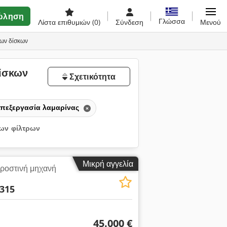
ώληση
Γλώσσα
Λίστα επιθυμιών
(0)
Σύνδεση
Μενού
δων δίσκων
δίσκων
Σχετικότητα
πεξεργασία λαμαρίνας
ων φίλτρων
Μικρή αγγελία
ροστινή μηχανή
315
45.000 €