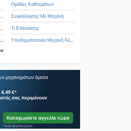
Ομάδες Καθισμάτων
ευών Και Κατεδαφίσεων
Συγκόλλησης Με Μηχανή
η Συγκόλλησης Με Μηχανή
Τι Επέκτασης
Μέγγενη 200 Mm Μηχανήματος
Υποδηματοποιία Μηχανή Άλεσης Και Μηχανή Λείανσης
ων
Όλα Τα
πολύμανσης
Όλα Τα Μεταλλικά Διαχωριστικό
Μηχανή Περιστροφικών Μεταφοράς
ων μηχανημάτων άμεσα
4,49 €
*
αστές
σας περιμένουν
Καταχωρίστε αγγελία τώρα
*ανά αγγελία/μήνα