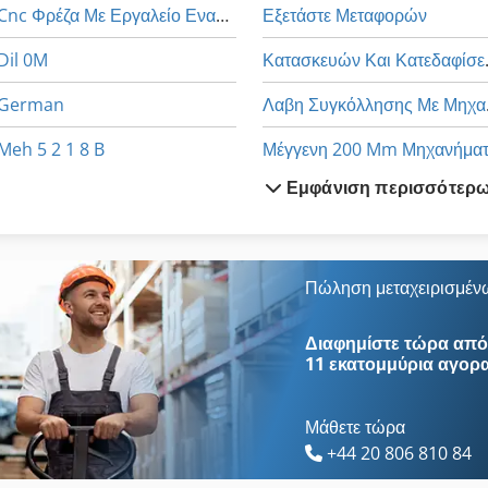
Cnc Φρέζα Με Εργαλείο Εναλλαγής
Εξετάστε Μεταφορών
Dil 0M
Κατασκ
German
Λαβ
Meh 5 2 1 8 B
Εμφάνιση περισσότερ
V E P Μηχανήματα Gmbh
Με Μοχλό
Άνω Εμβόλου Τύπου
Μηχάνημα Καθαρισμού Και Α
Ένωση Με Εντορμία Μηχάνημα
Πώληση μεταχειρισμέν
Αρχίζει Με Στοίβα
Οδηγηση
Διαφημίστε τώρα από 
11 εκατομμύρια αγορ
Μάθετε τώρα
+44 20 806 810 84