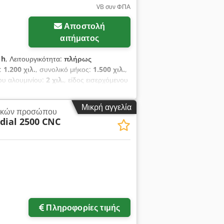
VB συν ΦΠΑ
Αποστολή
αιτήματος
 h
, Λειτουργικότητα:
πλήρως
ς:
1.200 χιλ.
, συνολικό μήκος:
1.500 χιλ.
,
ου αλουμινίου:
2 χιλ.
, είδος εισερχόμενου
νελ που φαίνεται στη φωτογραφία. Είναι
 γρήγορη και λειτουργική μηχανή κάμψης,
Μικρή αγγελία
ακών προσώπου
Διαθέτει ηλεκτρική σερβοκίνηση,
dial 2500 CNC
υρίδων αποδυτηρίων, εξοπλισμών
ιστικά μηχανής: - 10 άξονες - Συνολικό
ίου): 170mm - Πάχη κάμψης: Ατσάλι
ίνιο: 2mm - Ελάχιστες διαστάσεις
0mm - Βάρος: 10 Τόννοι
Πληροφορίες τιμής