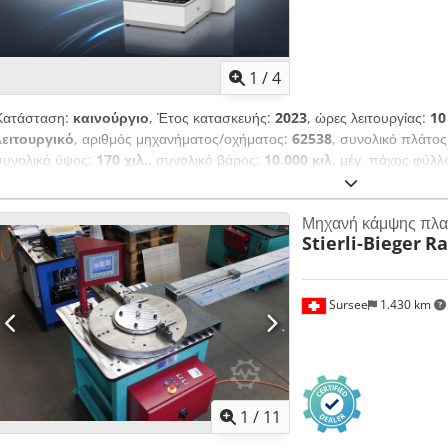
1
/
4
Κατάσταση:
καινούργιο
, Έτος κατασκευής:
2023
, ώρες λειτουργίας:
10
λειτουργικό
, αριθμός μηχανήματος/οχήματος:
62538
, συνολικό πλάτο
συνολικό ύψος:
170 χιλ.
, συνολικό βάρος:
10.000 κιλ
, μέγ. πάχος φύλλ
ρεύματος:
τριφασικός
, Πωλείται η αυτόματη μηχανή κάμψης κουτιών/πά
απολύτως καινούργια, πωλείται λόγω αχρηστίας. Πρόκειται για μια πολύ
Μηχανή κάμψης πλ
κατάλληλη για μαζική παραγωγή κουτιών, πάνελ και λεπτών ελασμάτων. 
Stierli-Bieger
Ra
εξασφαλίζοντας ταχύτατα αποτελέσματα κάμψης. Εφαρμογές: κάμψη θ
κουζίνας, ηλεκτρικών ερμαρίων, και άλλων λεπτών ελασμάτων. Χαρακτηρ
πλάτος: 1500mm - Άνοιγμα (μέγιστο ύψος μεταξύ κάτω και άνω εργαλε
Sursee
1.430 km
(dc01): 1.5mm Dedpfx Asv S Exdjkgekr Ανοξείδωτο ατσάλι: 1mm Αλουμ
κάμψης για τεμάχιο: 340mm x 340mm - Μέγιστο μήκος λαμαρίνας: 160
1
/
11