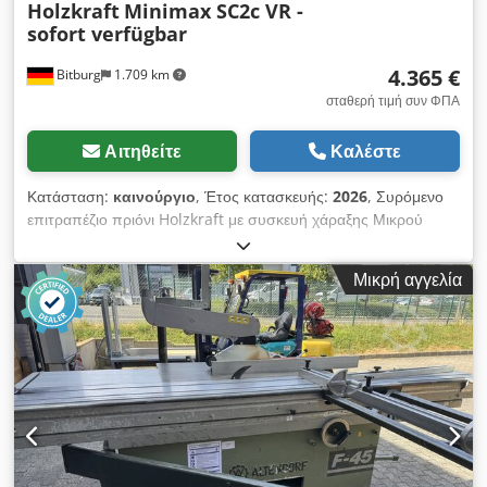
Holzkraft
Minimax SC2c VR -
sofort verfügbar
4.365 €
Bitburg
1.709 km
σταθερή τιμή συν ΦΠΑ
Αιτηθείτε
Καλέστε
Κατάσταση:
καινούργιο
, Έτος κατασκευής:
2026
, Συρόμενο
επιτραπέζιο πριόνι Holzkraft με συσκευή χάραξης Μικρού
μεγέθους δισκοπρίονο με ανακλινόμενη πριονόλαμα και
συρόμενο τραπέζι υψηλής ποιότητας από ανοδιωμένο
Μικρή αγγελία
αλουμίνιο Επίπεδο κοπής του δισκοπρίονου μικρού μεγέθους
απευθείας στο τραπέζι κυλίνδρων Ολισθαίνον καροτσάκι από
ανοδιωμένο αλουμίνιο με ακρίβεια, στάνταρ φινίρισμα Μεγάλος
βραχίονας τραπεζιού που καθοδηγείται σε τηλεσκοπικό
βραχίονα και ρυθμίζεται κατά μήκος Dcodpfx Aceih Dwvsask Η
στάνταρ επέκταση και η διεύρυνση του τραπεζιού
διευκολύνουν την εργασία με μεγαλύτερα τεμάχια. Η μεγάλης
διάστασης μονάδα πριονίσματος από γκρι χυτοσίδηρο είναι
διπλά τοποθετημένη στο χυτοσίδηρο τραπέζι και εγγυάται