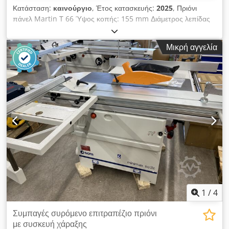
Κατάσταση:
καινούργιο
, Έτος κατασκευής:
2025
, Πριόνι
πάνελ Martin T 66 Ύψος κοπής: 155 mm Διάμετρος λεπίδας
πριονιού: 450 mm Περιστρεφόμενο: μονόπλευρο Ισχύς
κίνησης: 5,5 KW Μήκος τραπεζιού κοπής: 3,0 m Πλάτος
Μικρή αγγελία
κοπής: 1350 mm παράλληλη στάση μέσω χειροτροχού Τυπικό
τραπέζι σταυρού για στοπ μήκους για γωνιακές τομές
Αναλογικό στοπ μήκους με συνεχές σύστημα επέκταση
τραπεζιού στο πίσω μέρος Dcedpfsv Erkaox Acaok Τ66
T6615/2-a Ισχύς μετάδοσης κίνησης 5,5 KW T6630/3-a
μήκους τραπεζιού στολισμού 3,0 m T 6635/3-a πλάτος κοπής
1350 mm T 6641-a Παράλληλη στάση που κινείται με
χειροκίνητο τροχό T6660/1-ένα τυπικό σταυρωτό τραπέζι για
γωνιακές κοπές T 6670-a αναλογικό στοπ μήκους T 6680/1-a
προέκταση πίσω τραπεζιού Τοποθεσία: από την αποθήκη
54634 Bitburg - άμεσα διαθέσιμο - Ορισμένες από τις εικόνες
δείχνουν επιλογές που δεν είναι αποτελούν μέρος της
προσφοράς.
1
/
4
Συμπαγές συρόμενο επιτραπέζιο πριόνι
με συσκευή χάραξης