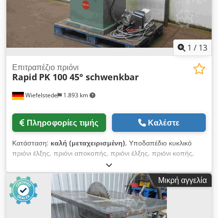
1
/
13
Επιτραπέζιο πριόνι
Rapid
PK 100 45° schwenkbar
Wiefelstede
1.893 km
Πληροφορίες τιμής
Καλέστε
Κατάσταση:
καλή (μεταχειρισμένη)
, Υποδαπέδιο κυκλικό
πριόνι έλξης, πριόνι αποκοπής, πριόνι έλξης, πριόνι κοπής,
πριόνι διαμόρφωσης, τραπεζοειδές κυκλικό πριόνι, κυκλικό
πριόνι, πριόνι ακριβείας - Κατασκευαστής: Rapid, τραπεζοειδές
Μικρή αγγελία
κυκλικό πριόνι μονάδας πριονιού με κλίση έως 45° - Τύπος: Pk
100 Dcedpfx Asm Sk Hyecaok - Ισχύς κινητήρα: 2,5 kW / 2850
σ.α.λ. - Δίσκος πριονιού: Ø 250 mm (μέγ. Ø 300 mm) - Ύψος
κοπής: 70 mm (μέγ. περ. 100 mm) - Πλάτος κοπής: 345 mm -