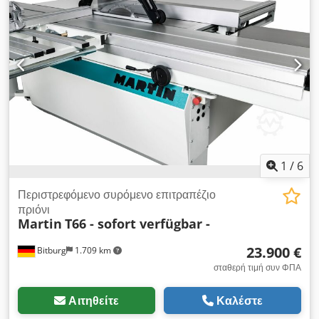
Πριόνι δίσκου Διάμετρος άξονα στερέωσης: 30mm Διάμετρος
δίσκου πριονιού: 315mm Μέγ. πλάτος πριονόδισκου: 4mm
Εύρος ρύθμισης γωνίας δίσκου: 0-45° Απόσταση μεταξύ
δίσκου και παράλληλου οδηγού: 800mm Στροφές δίσκου:
4500 rpm Τραπέζι μεταφοράς (αλουμίνιο) Μήκος τραπεζιού:
1400mm Πλάτος τραπεζιού: 350mm Μήκος μετακίνησης:
1235mm Επέκταση τραπεζιού: 500x360mm Εργαζόμενο
τραπέζι (χυτοσίδηρος) Μήκος τραπεζιού: 900mm Πλάτος
τραπεζιού: 750mm Ύψος τραπεζιού: 850mm Προέκταση
τραπεζιού: 520x150mm Κινητήρας 3kW Αναρροφητήρες:
1x100mm, 1x60mm Βάρος: 260kg
1
/
6
Περιστρεφόμενο συρόμενο επιτραπέζιο
πριόνι
Martin
T66 - sofort verfügbar -
23.900 €
Bitburg
1.709 km
σταθερή τιμή συν ΦΠΑ
Αιτηθείτε
Καλέστε