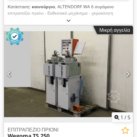
Κατάσταση:
καινούργιο
, ALTENDORF WA 6 συρόμενο
επιτραπέζιο πριόνι - Εκθεσιακό μηχάνημα - χειροκίνητη
ρύθμιση ύψους, διπλό κυλινδρικό καροτσάκι, μονάδα
βαθμολόγησης, περιστρεφόμενη, τραπέζι με προεξοχή,
Μικρή αγγελία
γωνιακός γωνιακός φράκτης, αυτόματο φρένο, μπορεί να
χαμηλώσει κάτω από το ύψος του τραπεζιού Dcedpfou R Sx
Eex Acaok ----- Τεχνικά στοιχεία ----- Εύρος περιστροφής: 0 -
45 °, Μήκος κοπής: 2.500 mm, Πλάτος κοπής στο φράχτη
σχισίματος: 1.000 mm, Μέγιστο ύψος κοπής: 100 mm,
Μέγιστη διάμετρος πριονόλαμας: 315 mm, Εύρος
περιστροφής φράχτη φαλτσογωνίας: έως 49 °, στροφές: 4.200
στροφές ανά λεπτό Ισχύς κινητήρα κύριου κινητήρα: 5,5 hp /
4,0 kW, Ισχύς κινητήρα χάραξης: 0,5 hp / 0,37 kW, Ύψος
τραπεζιού εργασίας: 910 mm, Ακροφύσιο εξαγωγής Ø: 1 x 100
/ 50 mm το καθένα, Βάρος: 450 kg - νέο εκθεσιακό μηχάνημα -
1
/
5
ΕΠΙΤΡΑΠΕΖΙΟ ΠΡΙΟΝΙ
Wegoma
TS 250