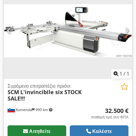
1
/
1
Συρόμενο επιτραπέζιο πριόνι
SCM
L'invincibile six STOCK
SALE!!!
32.500 €
Komenda
990 km
σταθερή τιμή συν ΦΠΑ
Αιτηθείτε
Καλέστε