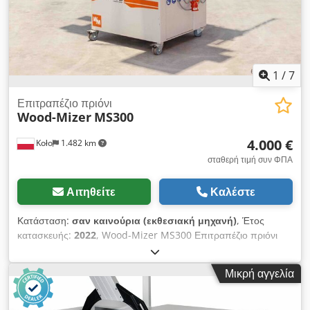
900 κιλά
1
/
7
Επιτραπέζιο πριόνι
Wood-Mizer
MS300
4.000 €
Koło
1.482 km
σταθερή τιμή συν ΦΠΑ
Αιτηθείτε
Καλέστε
Κατάσταση:
σαν καινούρια (εκθεσιακή μηχανή)
, Έτος
κατασκευής:
2022
, Wood-Mizer MS300 Επιτραπέζιο πριόνι
υψηλής ακρίβειας κοπής Μηχάνημα μεταχειρισμένο,
χρησιμοποιημένο για εκπαιδεύσεις και επιδείξεις, ελεγμένο και
Μικρή αγγελία
εργοστασιακά ρυθμισμένο. Dcedpfjyr Dfajx Acask Παράμετροι
επεξεργασίας: Μέγ. πάχος σε κάθετη κοπή: 100mm Μέγ.
πάχος σε κοπή υπό γωνία 45°: 65mm Τεχνικά χαρακτηριστικά: