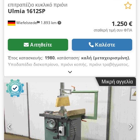
επιτραπέζιο κυκλικό πριόνι
Ulmia
1612SP
1.250 €
Wiefelstede
1.893 km
σταθερή τιμή συν ΦΠΑ
Αιτηθείτε
Καλέστε
Έτος κατασκευής:
1980
, κατάσταση:
καλή (μεταχειρισμένη)
,
Υποδαπέδιο δισκοπρίονο, πριόνι κοπής, πριόνι τραβήγματος,
κατσαβίδας, πριόνι μορφοποίησης, επιτραπέζιο δισκοπρίονο,
δισκοπρίονο Djdpsf D H Hbjfx Acajck - Κατασκευαστής:
Μικρή αγγελία
Ulmia, δισκοπρίονο τύπος 1612SP - Ισχύς κινητήρα: 2,2 kW /
2800 σ.α.λ. - Λάμα πριονιού: Ø 280 mm - Σύστημα ολίσθησης:
υπάρχει - Μέγ. ύψος κοπής: 70 mm - Πλάγια κοπή: έως 45° -
Οδηγός μήκους: έως περ. 800 mm - Διαστάσεις: 1000/1340/
Υ980 mm - Βάρος: 306 kg