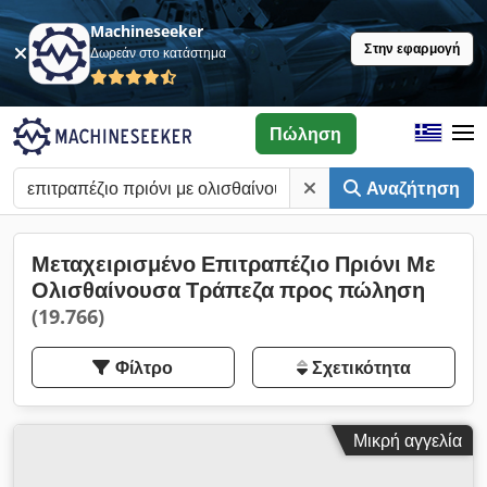
Machineseeker
Στην εφαρμογή
Δωρεάν στο κατάστημα
Πώληση
Αναζήτηση
Μεταχειρισμένο Επιτραπέζιο Πριόνι Με
Ολισθαίνουσα Τράπεζα προς πώληση
(19.766)
Φίλτρο
Σχετικότητα
Μικρή αγγελία