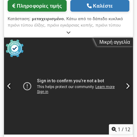
Πληροφορίες τιμής
Καλέστε
Κατάσταση:
μεταχειρισμένο
, Κάτω από το δάπεδο κυκλικό
πριόνι τύπου έλξης, πριόνι εγκάρσιας κοπής, πριόνι τύπου
έλξης, πριόνι εγκάρσιας κοπής, πριόνι συρόμενου τραπεζιού,
κυκλικό πριόνι, κυκλικό πριόνι ακριβείας -Κατασκευαστής:
Μικρή αγγελία
Rapid, Τραπέζι κυκλικό πριόνι Μονάδα πριονιού: 45°
περιστρεφόμενο -Τύπος: Pk 100 -Ισχύς κινητήρα: 2,5 kW /
2850 rpm -Δίσκος πριονιού: Ø 175 mm, (μέγ. Ø 300 mm)
-Υψος κοπής: 37 mm με πριονόλαμα Ø 175 mm (μέγ. περίπου
100 mm) -Πλάτος κοπής: 350 mm -Κοπή μέτρου: έως 45°
Dcedom Sk H Ijpfx Acask -Διαστάσεις: 940/860/H1390 mm
-Βάρος: 162 kg
1
/
12