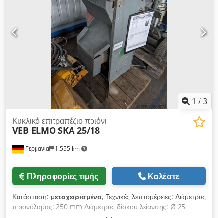
Λοξή κοπή: έως 45° - Απορρόφηση ροκανιδιών: με βαλβίδα
απομόνωσης για σύνδεση σε κεντρικό σύστημα απορρόφησης
- Διαστάσεις: 1020/850/Υ1300 mm - Βάρος: 188 kg
1
/
3
Κυκλικό επιτραπέζιο πριόνι
VEB ELMO
SKA 25/18
Γερμανία
1.555 km
Πληροφορίες τιμής
Καλέστε
Κατάσταση:
μεταχειρισμένο
, Τεχνικές λεπτομέρειες: Διάμετρος
πριονόλαμας: 250 mm Διάμετρος δίσκου λείανσης: Ø 25
Πρόωση - χειροκίνητη: με το χέρι mm Ύψος κοπής: μέγ. 70