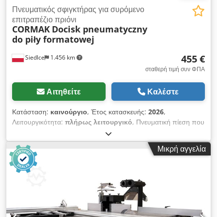
Πνευματικός σφιγκτήρας για συρόμενο
επιτραπέζιο πριόνι
CORMAK
Docisk pneumatyczny
do piły formatowej
455 €
Siedlce
1.456 km
σταθερή τιμή συν ΦΠΑ
Αιτηθείτε
Καλέστε
Κατάσταση:
καινούργιο
, Έτος κατασκευής:
2026
,
Λειτουργικότητα:
πλήρως λειτουργικό
, Πνευματική πίεση που
εξασφαλίζει ακριβή πρόσφυση του κομμένου υλικού στο
τραπέζι του πριονιού. Αυτό αυξάνει την ακρίβεια και την
Μικρή αγγελία
ποιότητα της κοπής, γεγονός που επιταχύνει και διευκολύνει
την κοπή σανίδων. Ο σφιγκτήρας είναι πολύ εύκολος στη
συναρμολόγηση και στη χρήση. Εφαρμογή πνευματικού
σφιγκτήρα ξυλουργικής για συρόμενο επιτραπέζιο πριόνι Η
έλλειψη κατάλληλης πίεσης της σανίδας στο τραπέζι πάνω στο
οποίο λειτουργεί το πριόνι κοπής σανίδων είναι ένα πρόβλημα
που φέρνει μαζί της μια σειρά από πιθανές συνέπειες που