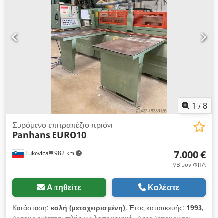
1
/
8
Συρόμενο επιτραπέζιο πριόνι
Panhans
EURO10
7.000 €
Lukovica
982 km
VB συν ΦΠΑ
Αιτηθείτε
Καλέστε
Κατάσταση:
καλή (μεταχειρισμένη)
, Έτος κατασκευής:
1993
,
Λειτουργικότητα:
πλήρως λειτουργικό
, ώρες λειτουργίας: