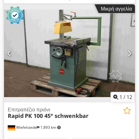
δισκοπρίονο Dodpfx Asi I Hc Uscajck -Κατασκευαστής: White
Μικρή αγγελία
Paisley, επιτραπέζιο δισκοπρίονο σε στερεό πλαίσιο βάσης
-Ισχύς κινητήρα: 6,3 kW / 1430 rpm -Λάμα πριονιού: Ø 550
mm -Μέγιστο ύψος κοπής 180 mm -πλάτος κοπής: έως 455
mm -Υψος τραπεζιού: 850 έως 1000 mm -Απομάκρυνση
νάνων: Το σύστημα εξαγωγής μπορεί να παρασχεθεί με
επιπλέον κόστος. -Διαστάσεις 1240/1100/H1500 mm -Βάρος:
762 kg
1
/
12
Επιτραπέζιο πριόνι
Rapid
PK 100 45° schwenkbar
Wiefelstede
1.893 km