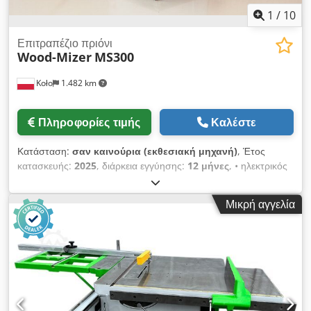
1
/
10
Επιτραπέζιο πριόνι
Wood-Mizer
MS300
Koło
1.482 km
Πληροφορίες τιμής
Καλέστε
Κατάσταση:
σαν καινούρια (εκθεσιακή μηχανή)
, Έτος
κατασκευής:
2025
, διάρκεια εγγύησης:
12 μήνες
, • ηλεκτρικός
κινητήρας, ισχύος 3 kW • ύψος κοπής 103 mm • απόσταση
μεταξύ του δίσκου κοπής και του παράλληλου οδηγού: 800
Μικρή αγγελία
mm • μήκος του κινούμενου τραπεζιού: 1100 mm • πλάτος
του κινούμενου τραπεζιού: 350 mm • μήκος του τραπεζιού
εργασίας: 900 mm Dedpfx Aozqz Dpocasck • συνολικό
πλάτος του τραπεζιού: 950 mm