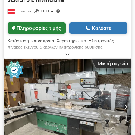
εγκατάσταση
Schwanberg
1.011 km
Πληροφορίες τιμής
Καλέστε
Κατάσταση:
καινούργιο
, Χαρακτηριστικά: Ηλεκτρονικός
πίνακας ελέγχου 5 αξόνων ηλεκτρονικής ρύθμισης,
περιστρεφόμενη ηλεκτρονική ρύθμιση για μονάδα αυτόματης
σήμανσης με κίνηση στη βίδα και ώθηση σφαιρών γραμμικά
Μικρή αγγελία
κουμπιά εκκίνησης / διακοπής που ενσωματώνονται στο
φορείο "Γρήγορη κλειδαριά" συρόμενο κιγκλίδωμα με προφίλ
"τόξου" - Τηλεσκοπικός βραχίονας ταλάντωσης εγγύησης 10
ετών κατασκευασμένος από μεγάλη διάσταση εξώθησης και
γραμμικό οδηγό για ρουλεμάν ανακυκλοφορίας Τεχνικά
στοιχεία: πριόνι λεπίδας DM mm 550 μονάδα βαθμολόγησης
λεπίδα DM mm 120 χωρητικότητα τετραγώνου mm
3200x3200 χωρητικότητα tiltig deg. 0 +46 μέγ. ύψος κοπής σε
90 ° mm 200 μέγ. ύψος κοπής σε + 45 ° mm 130 πριονωτή
ταχύτητα λεπίδας RPM 2500, 3500, 5000 μονάδα
βαθμολόγησης ταχύτητα λεπίδας RPM 8500 DM συνδέσεις