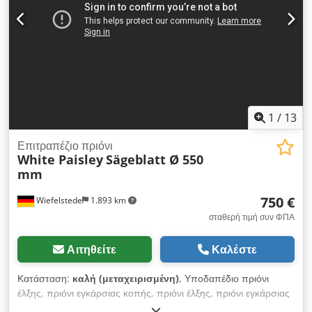
850/850/H1310 mm - Βάρος: 176 kg
1
/
13
Επιτραπέζιο πριόνι
White Paisley
Sägeblatt Ø 550
mm
750 €
Wiefelstede
1.893 km
σταθερή τιμή συν ΦΠΑ
Αιτηθείτε
Καλέστε
Κατάσταση:
καλή (μεταχειρισμένη)
, Υποδαπέδιο πριόνι
έλξης, πριόνι εγκάρσιας κοπής, πριόνι έλξης, πριόνι εγκάρσιας
κοπής, πριόνι διαστασιολόγησης, επιτραπέζιο πριόνι,