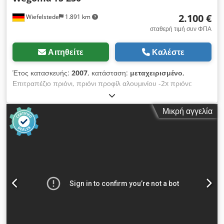
2.100 €
Wiefelstede
1.891 km
σταθερή τιμή συν ΦΠΑ
Αιτηθείτε
Καλέστε
Έτος κατασκευής:
2007
, κατάσταση:
μεταχειρισμένο
,
Επιτραπέζιο πριόνι, πριόνι προφίλ αλουμινίου -2x πριόνι:
Wegoma TS 250 - Σταθερή απόσταση κοπής: περίπου. 450
mm - Πριόνια: μεμονωμένα ή ταυτόχρονα ελεγχόμενα - με:
Μικρή αγγελία
ποδοδιακόπτης - Λεπίδα πριονιού: Ø 250 mm - Τάση: 220/380
V - Κινητήρας πριονιού: 0,75 kW - Διαστάσεις: 850/790 /
H1660 mm - Βάρος: 234 kg Dcjdpfx Asd Sm U Rjcaok