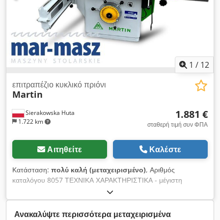
1
/
12
επιτραπέζιο κυκλικό πριόνι
Martin
1.881 €
Sierakowska Huta
1.722 km
σταθερή τιμή συν ΦΠΑ
Αιτηθείτε
Καλέστε
Κατάσταση:
πολύ καλή (μεταχειρισμένο)
, Αριθμός
καταλόγου 8057 ΤΕΧΝΙΚΑ ΧΑΡΑΚΤΗΡΙΣΤΙΚΑ - μέγιστη
διάμετρος δίσκου: 400 mm - διάμετρος οπής δίσκου: 30 mm -
μέγιστο ύψος κοπής: 120 mm - μπλοκάρισμα άξονα - κύριος
δίσκος, ρυθμιζόμενος προς τα πάνω/κάτω και υπό γωνία -
Ανακαλύψτε περισσότερα μεταχειρισμένα