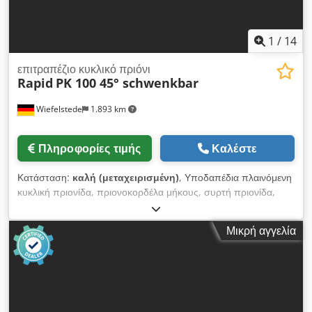
1
/
14
επιτραπέζιο κυκλικό πριόνι
Rapid
PK 100 45° schwenkbar
Wiefelstede
1.893 km
Πληροφορίες τιμής
Καλέστε
Κατάσταση:
καλή (μεταχειρισμένη)
, Υποδαπέδια πλαινόμενη
κυκλική πριονίδα, πριονοκορδέλα μήκους, συρτή πριονίδα,
πριονοκορδέλα κοπής, φορμαριστική πριονοκορδέλα,
επιτραπέζια κυκλική πριονίδα, κυκλικό πριόνι, πριόνι ακριβείας
Μικρή αγγελία
Dedpfx Acsyvpm Soajck - Κατασκευαστής: Rapid, επιτραπέζια
κυκλική πριονίδα με κινητή μονάδα πριονίσματος μέχρι 45° -
Τύπος: Pk 100 - Ισχύς κινητήρα: 2,5 kW / 2850 σ.α.λ. - Δίσκος
πριονιού: Ø 250 mm (μέγ. Ø 300 mm) - Ύψος κοπής: 75 mm
με δίσκο Ø 250 mm (μέγ. περίπου 100 mm) - Πλάτος κοπής:
350 mm - Κοπή λοξής γωνίας: έως 45° - Διαστάσεις: