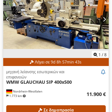
1
/
8
Λήγει σε
9
d
8
h
57
min
41
s
μηχανή λείανσης εσωτερικών και
επιφανειών
WMW GLAUCHAU
SIP 400x500
Nordrhein-Westfalen
11.900 €
1.773 km
Σε δημοπρασία