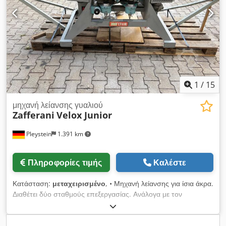
1/100mm στην κλίμακα. Ανοίξτε το σφιγκτήρα πρίσματος:
Μετακινήστε το μοχλό στη μέση προς τα δεξιά και τοποθετήστε
το τεμάχιο εργασίας. Κλείστε το σφιγκτήρα πρίσματος: Μοχλός
προς τα αριστερά Ξεχωριστά: Μοχλός προς τα αριστερά
Τελειώστε: Μοχλός προς τα αριστερά Ανοιχτός σφιγκτήρας
πρίσματος: Μετακινήστε το μοχλό προς τη μέση και προς τα
δεξιά: αφαιρέστε το έτοιμο τεμάχιο. Ο τροχός λείανσης μπορεί
να αναπροσαρμοστεί και να ρυθμιστεί ανά πάσα στιγμή,
1
/
15
διατηρώντας τη ρυθμισμένη διάσταση. Έκδοση με προστασία
κινητήρα, διακόπτη κάλυψης, διακόπτη διακοπής έκτακτης
μηχανή λείανσης γυαλιού
Zafferani
Velox Junior
ανάγκης και προστασία επανεκκίνησης. Χωρίς χέρι σύσφιξης:
Μέγιστο μήκος τεμαχίου, τελικό: 300mm min. Μήκος τεμαχίου
Pleystein
1.391 km
εργασίας, τελικό: 54mm Διάμετρος τεμαχίου εργασίας: Ø1-
25mm Με χέρι σύσφιξης: Μέγιστο μήκος τεμαχίου, τελειωμένο:
60mm min. Μήκος τεμαχίου, τελικό: 12,5mm Διάμετρος
Πληροφορίες τιμής
Καλέστε
τεμαχίου εργασίας: Ø1-10mm Εκτοξευτήρας με κυλινδρική
κεφαλή: μέγιστο μέγεθος 6 Μέγιστο επίδομα τεμαχίου πριν από
Κατάσταση:
μεταχειρισμένο
, • Μηχανή λείανσης για ίσια άκρα.
την κατεργασία: 195mm ανοχή μήκους: +/-0,01mm
Διαθέτει δύο σταθμούς επεξεργασίας. Ανάλογα με τον
γωνιακότητα: +/-0,01mm βάρος: 90kg Διαστάσεις χωρίς
επιλεγμένο διαμαντένιο δίσκο, δημιουργείται και γυαλίζεται το
κλίμακα (ΠxΒxΥ): 430x360x500mm Διαστάσεις με κλίμακα
επιθυμητό προφίλ. Όλες οι ρυθμίσεις πραγματοποιούνται
(ΠxΒxΥ): 720x360x500mm Ύψος με ανοιχτό καπάκι: 950mm
εύκολα και βολικά από την μπροστινή πλευρά (δίσκος