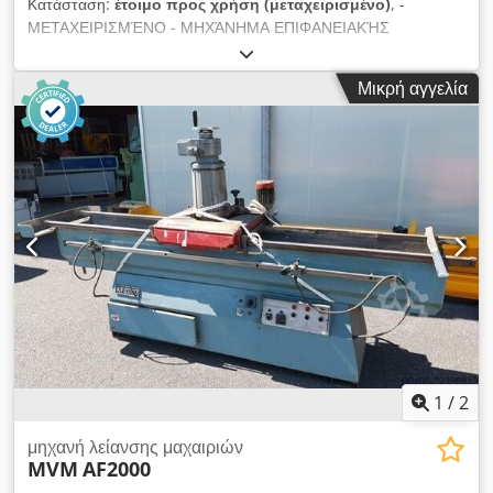
Κατάσταση:
έτοιμο προς χρήση (μεταχειρισμένο)
, -
απορροφητήρα 140 mm 7η ομάδα περιστροφικών
ΜΕΤΑΧΕΙΡΙΣΜΈΝΟ - ΜΗΧΆΝΗΜΑ ΕΠΙΦΑΝΕΙΑΚΉΣ
ανεμιστήρων καθαρισμού πάνελ
ΛΕΊΑΝΣΗΣ Μέγιστο μήκος λείανσης: 1015 mm ΜΕΓΙΣΤΟ
ΠΛΑΤΟΣ ΑΛΕΙΨΗΣ: 405 mm ΜΕΓΙΣΤΟ ΥΨΟΣ ΑΛΕΙΨΗΣ: 350
Μικρή αγγελία
mm ΜΑΓΝΗΤΙΚΟ ΤΣΟΥΚ: 400 x 1000 mm ΜΕΓΕΘΟΣ
ΣΤΥΛΟΥ ΤΡΙΨΙΜΑΤΟΣ: 50 x 127 x 350 mm ΙΣΧΥΣ
ΚΙΝΗΤΗΡΑ: 3,7 kW ΒΑΡΟΣ: 3600 Kg Dkjdpfx Aoh St Dqjfxor
ΟΛΙΚΕΣ ΔΙΑΣΤΑΣΕΙΣ: 3500 x 1700 x 2000 mm ΑΞΕΣΟΥΑΡ:
ΕΡΓΑΛΕΙΟ ΚΑΘΑΡΙΣΜΟΥ
1
/
2
μηχανή λείανσης μαχαιριών
MVM
AF2000