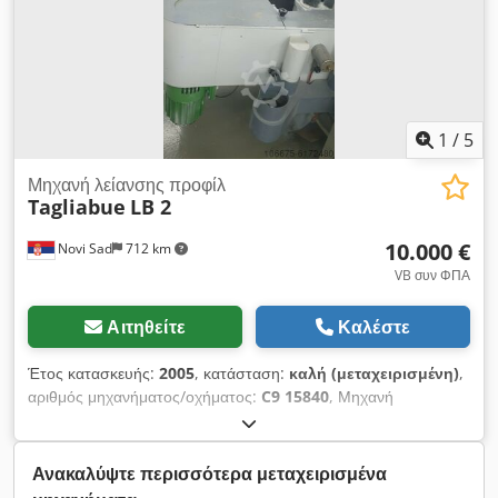
1
/
5
Μηχανή λείανσης προφίλ
Tagliabue
LB 2
10.000 €
Novi Sad
712 km
VB συν ΦΠΑ
Αιτηθείτε
Καλέστε
Έτος κατασκευής:
2005
, κατάσταση:
καλή (μεταχειρισμένη)
,
αριθμός μηχανήματος/οχήματος:
C9 15840
, Μηχανή
βουρτσίσματος προφίλ Tagliabue LB 2 Μοντέλο: LB 2
ΤΕΧΝΙΚΑ ΣΤΟΙΧΕΙΑ: Έτος κατασκευής: 2005 Τριβείο άκρου
Tagliabue με 4 μονάδες λείανσης παλμογράφου. Δύο κάθετοι
Ανακαλύψτε περισσότερα μεταχειρισμένα
κύλινδροι και 2 εσωτερικοί εγκάρσιοι κύλινδροι, για εγκάρσιο