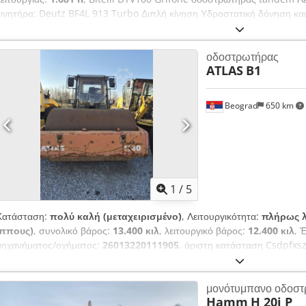
κινητήρα: Deutz BF4L 913 Turbo Διπλή κίνηση Υδροστατική δόνηση κα
συμπίεσης: 1.680 mm Ώρες λειτουργίας: 1901 Chodjzr E Afepfx Ac A
ΑΝΤΑΛΛΑΓΕΣ ΟΧΗΜΑΤΩΝ ΟΛΩΝ ΤΩΝ ΜΑΡΚΩΝ, MAN, MERCEDES, DAF
οδοστρωτήρας
ΕΞΟΠΛΙΣΜΟ CIFA, SERMAC, PUTZMEISTER· Ή ΧΩΜΑΤΟΥΡΓΙΚΑ ΜΗΧΑΝ
ATLAS
B1
KOMATSU
Beograd
650 km
1
/
5
Κατάσταση:
πολύ καλή (μεταχειρισμένο)
, Λειτουργικότητα:
πλήρως λ
ίππους)
, συνολικό βάρος:
13.400 κιλ
, λειτουργικό βάρος:
12.400 κιλ
, 
μηχανήματος/οχήματος:
26013220111905
, άριστη κατάσταση Csdpfxs
μονότυμπανο οδοστ
Hamm
H 20i P