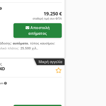
19.250 €
σταθερή τιμή συν ΦΠΑ
Αποστολή
αιτήματος
τάδοσης:
αυτόματο
, τύπος καυσίμου:
ολικό πλάτος:
25.500 χιλ.
,
Μικρή αγγελία
ας
4D
 km