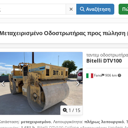
Αναζήτηση
Π
Μεταχειρισμένο Οδοστρωτήρας προς πώληση
ταντεμ οδοστρωτήρ
Bitelli
DTV100
Fano
906 km
1
/
15
Κατάσταση:
μεταχειρισμένο
, Λειτουργικότητα:
πλήρως λειτουργικό
, 
λειτουργίας:
1.681 h
, Bitelli DTV100 Grifone οδοστρωτήρας tandem Λε