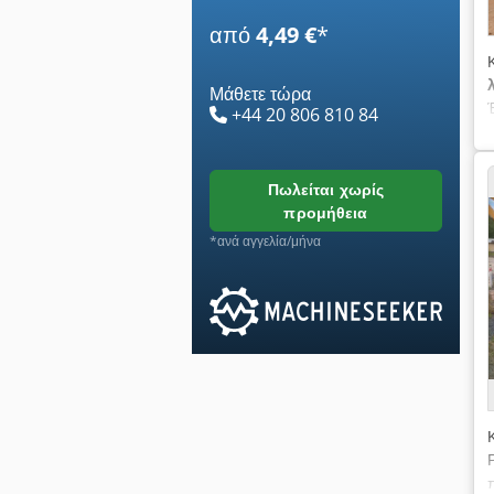
από
4,49 €
*
Μάθετε τώρα
+44 20 806 810 84
πωλείται χωρίς
προμήθεια
*ανά αγγελία/μήνα