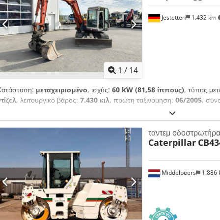
Jestetten
1.432 km
1
/
14
Κατάσταση:
μεταχειρισμένο
, ισχύς:
60 kW (81,58 ίππους)
, τύπος με
ντίζελ
, λειτουργικό βάρος:
7.430 κιλ
, πρώτη ταξινόμηση:
06/2005
, συν
ταντεμ οδοστρωτήρ
Caterpillar
CB43
Middelbeers
1.886