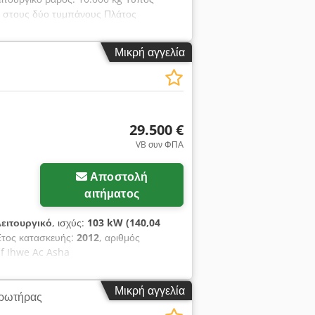
ι στους δύο τυμπάνους Πλάτος
ja Καλή γενική κατάσταση ΔΕΧΟΜΑΣΤΕ
, RENAULT, VOLVO, SCANIA, ΜΕ
Μικρή αγγελία
ΗΜΑΤΑ CATERPILLAR, FIAT HITACHI,
29.500 €
VB συν ΦΠΑ
Αποστολή
αιτήματος
ειτουργικό
, ισχύς:
103 kW (140,04
Έτος κατασκευής:
2012
, αριθμός
zf Ihwe Ac Asha
Μικρή αγγελία
ρωτήρας