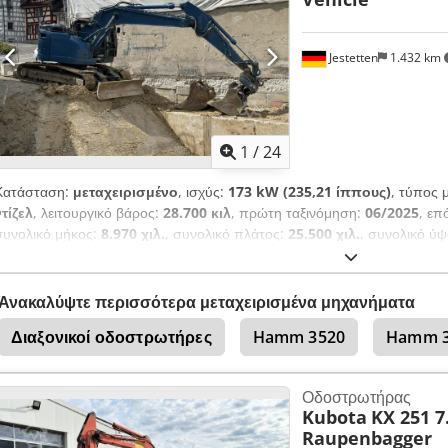
Jestetten
1.432 km
1
/
24
Κατάσταση:
μεταχειρισμένο
, ισχύς:
173 kW (235,21 ίππους)
, τύπος 
ντίζελ
, λειτουργικό βάρος:
28.700 κιλ
, πρώτη ταξινόμηση:
06/2025
, επ
συνολικό μήκος:
8.970 χιλ.
, συνολικό πλάτος:
25.500 χιλ.
, συνολικό ύ
κλιματισμός
,
Ανακαλύψτε περισσότερα μεταχειρισμένα μηχανήματα
Διαξονικοί οδοστρωτήρες
Hamm 3520
Hamm 3
Οδοστρωτήρας
Kubota
KX 251 7
Raupenbagger