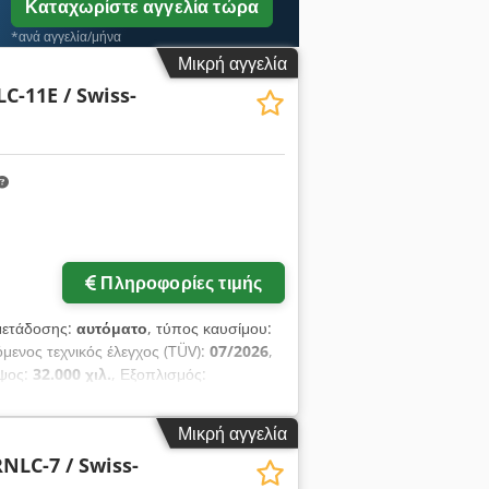
Καταχωρίστε αγγελία τώρα
*ανά αγγελία/μήνα
Μικρή αγγελία
C-11E / Swiss-
Πληροφορίες τιμής
μετάδοσης:
αυτόματο
, τύπος καυσίμου:
όμενος τεχνικός έλεγχος (TÜV):
07/2026
,
ύψος:
32.000 χιλ.
, Εξοπλισμός:
Μικρή αγγελία
NLC-7 / Swiss-