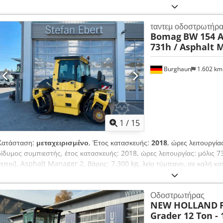
ταντεμ οδοστρωτήρ
Bomag
BW 154 A
731h / Asphalt 
Burghaun
1.602 k
1
/
15
Κατάσταση:
μεταχειρισμένο
, Έτος κατασκευής:
2018
, ώρες λειτουργία
δίδυμος συμπιεστής, έτος κατασκευής: 2018, ώρες λειτουργίας: μόλις 
ίπποι], Asphalt Manager 2, βάρος: 7.300 kg, λείο τύμπανο, σε καλή κα
Κατόπιν αιτήματος, μπορούμε να σας προσφέρουμε μια πρόταση μίσθω
θα χαρούμε να σας εξυπηρετήσει. Περισσότερες πληροφορίες μπορείτε ν
Οδοστρωτήρας
Διατηρούμε το δικαίωμα αλλαγής τιμών και πώλησης πριν από την ορισ
NEW HOLLAND
= Περισσότερες πληροφορίες = Επικοινωνήστε με τον Tobias Ebert για
Grader 12 Ton - 