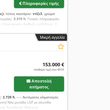
Πληροφορίες τιμής
υς)
, τύπος καυσίμου:
ντίζελ
, χρώμα:
τουργίας:
3.310 h
, Γενικές πληροφορίες
ς πληροφορίες Αριθμός κυλίνδρων: 4
kg Cjdpfeyzz E Rjx Ac Aoha Λειτουργικά
τική κατάσταση: Πολύ καλή Ζημιές:
Μικρή αγγελία
ηροφορίες Επικοινωνήστε με τον Ernst
153.000 €
σταθερή τιμή συν ΦΠΑ
Αποστολή
αιτήματος
ς:
2.720 h
, ---- Αυτόματος κλιματισμός
νση) Νέα μονάδα LGP με αλυσίδα
ωνία Τοποθεσία: Βέλτσοφ