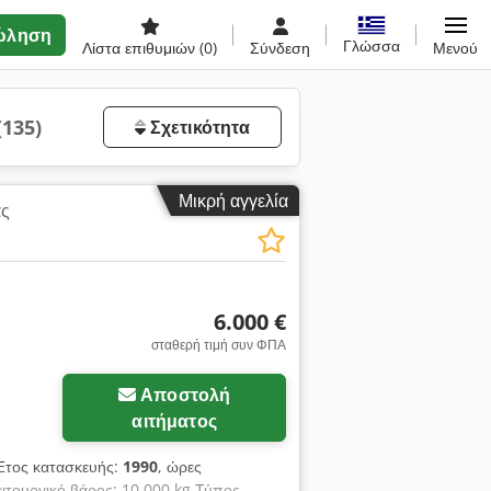
ώληση
Γλώσσα
Λίστα επιθυμιών
(0)
Σύνδεση
Μενού
(135)
Σχετικότητα
Μικρή αγγελία
ας
6.000 €
σταθερή τιμή συν ΦΠΑ
Αποστολή
αιτήματος
Έτος κατασκευής:
1990
, ώρες
ιτουργικό βάρος: 10.000 kg Τύπος