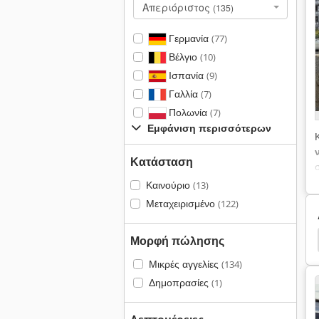
Απεριόριστος
(135)
Γερμανία
(77)
Βέλγιο
(10)
Ισπανία
(9)
Γαλλία
(7)
Πολωνία
(7)
Εμφάνιση περισσότερων
Κατάσταση
Καινούριο
(13)
Μεταχειρισμένο
(122)
lland 548
New Holland 544
New Holland 490
Μορφή πώλησης
Μικρές αγγελίες
(134)
Δημοπρασίες
(1)