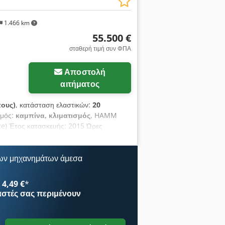
1.466 km
55.500 €
σταθερή τιμή συν ΦΠΑ
Αποστολή
αιτήματος
πους)
, κατάσταση ελαστικών:
20
σμός:
καμπίνα, κλιματισμός
, HAMM
e) Έτος κατασκευής: 2015 Ώρες
Ραδιόφωνο Κάμερα οπισθοπορείας
ρας Deutz 150 kW CE / EPA Λειτουργικό
ων μηχανημάτων άμεσα
4,49 €
*
αστές
σας περιμένουν