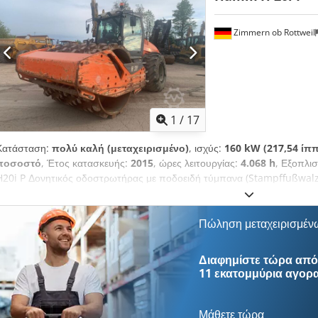
Zimmern ob Rottweil
1
/
17
Κατάσταση:
πολύ καλή (μεταχειρισμένο)
, ισχύς:
160 kW (217,54 ίπ
ποσοστό
, Έτος κατασκευής:
2015
, ώρες λειτουργίας:
4.068 h
, Εξοπλι
H20i P Δονητικός οδοστρωτήρας με ποδοειδή τύμπανα (Stampffußwalz
λειτουργίας: 4.068 ώρες Chsdpfx Asy I Uppjc Aja ROPS Κλιματισμός 
Μέγεθος ελαστικών: 23.1-26 – περίπου 40% υπόλοιπο πέλματος Κινητή
βάρος: 21 τόνους.
Πώληση μεταχειρισμέν
Διαφημίστε τώρα από 
11 εκατομμύρια αγορ
Μάθετε τώρα