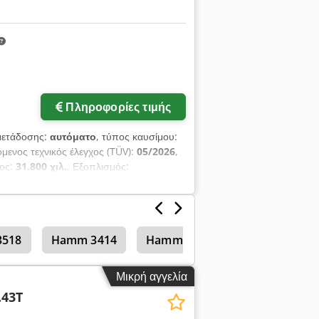
Πληροφορίες τιμής
μετάδοσης:
αυτόματο
, τύπος καυσίμου:
όμενος τεχνικός έλεγχος (TÜV):
05/2026
,
ψος:
31.800 χιλ.
, Εξοπλισμός:
518
Hamm 3414
Hamm 3412
Γκρέιντερ
Μικρή αγγελία
.43T