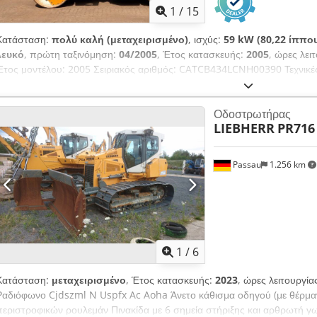
1
/
15
Κατάσταση:
πολύ καλή (μεταχειρισμένο)
, ισχύς:
59 kW (80,22 ίππο
λευκό
, πρώτη ταξινόμηση:
04/2005
, Έτος κατασκευής:
2005
, ώρες λει
Έτος μοντέλου: 2005 Σειριακός αριθμός: CATCB434LCNH00390 Τεχνικέ
Κυβισμός κινητήρα: 4.400 cc Κίνηση: Τροχοφόρο Καθαρό βάρος: 7.500 
Πλάτος εργασίας: 150 cm Κατάσταση Τεχνική κατάσταση: Πολύ καλή Οπ
Οδοστρωτήρας
Καμία Οικονομικές πληροφορίες Τιμή: Κατόπιν αιτήματος Περαιτέρω πλ
LIEBHERR
PR716
van Hek για περισσότερες πληροφορίες.
Passau
1.256 km
1
/
6
Κατάσταση:
μεταχειρισμένο
, Έτος κατασκευής:
2023
, ώρες λειτουργία
Ραδιόφωνο Cjdszml N Uspfx Ac Aoha Άνετο κάθισμα οδηγού (με θέρμα
περιστροφικών ρουλεμάν Πινακίδα με 6 σημεία στήριξης και αρθρωτή γ