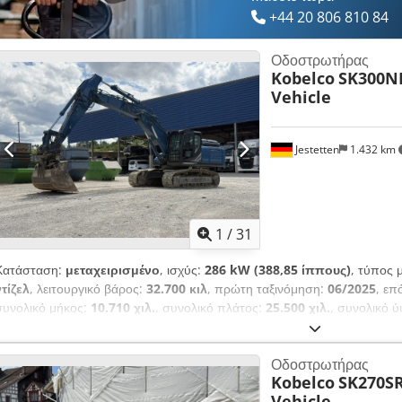
+44 20 806 810 84
Οδοστρωτήρας
Kobelco
SK300NL
Vehicle
Jestetten
1.432 km
1
/
31
Κατάσταση:
μεταχειρισμένο
, ισχύς:
286 kW (388,85 ίππους)
, τύπος 
ντίζελ
, λειτουργικό βάρος:
32.700 κιλ
, πρώτη ταξινόμηση:
06/2025
, επ
συνολικό μήκος:
10.710 χιλ.
, συνολικό πλάτος:
25.500 χιλ.
, συνολικό 
κλιματισμός
,
Οδοστρωτήρας
Kobelco
SK270SR
Vehicle