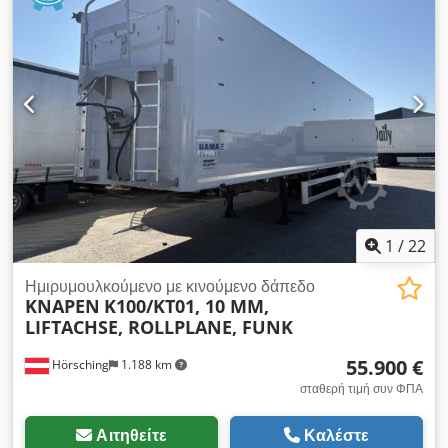
1
/
22
Ημιρυμουλκούμενο με κινούμενο δάπεδο
KNAPEN
K100/KT01, 10 MM,
LIFTACHSE, ROLLPLANE, FUNK
55.900 €
Hörsching
1.188 km
σταθερή τιμή συν ΦΠΑ
Αιτηθείτε
Καλέστε