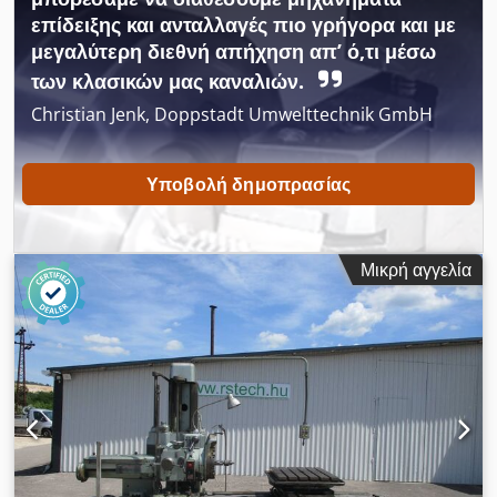
άξονα | Θήκη εργαλείων | Υποδοχή για εφεδρικό τροχό | Ίδιο
επίδειξης και ανταλλαγές πιο γρήγορα και με
βάρος: 8070 kg | Αυστριακό όχημα | Επιφυλάσσεται το
μεγαλύτερη διεθνή απήχηση απ’ ό,τι μέσω
δικαίωμα διόρθωσης τυπογραφικών λαθών, λαθών κατά την
των κλασικών μας καναλιών.
εισαγωγή δεδομένων και προπώλησης. Dcsdpfx Aijzrxbbewjk
Christian Jenk, Doppstadt Umwelttechnik GmbH
Υποβολή δημοπρασίας
Μικρή αγγελία