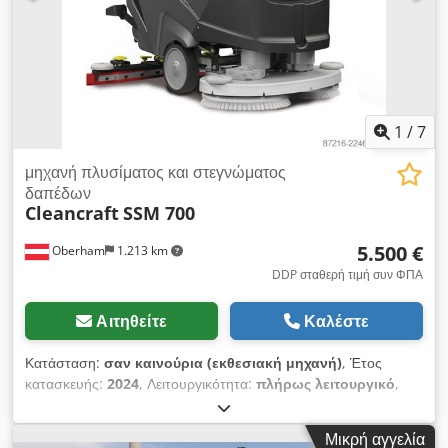
1
/
7
μηχανή πλυσίματος και στεγνώματος
δαπέδων
Cleancraft
SSM 700
5.500 €
Oberham
1.213 km
DDP σταθερή τιμή συν ΦΠΑ
Αιτηθείτε
Καλέστε
Κατάσταση:
σαν καινούρια (εκθεσιακή μηχανή)
, Έτος
κατασκευής:
2024
, Λειτουργικότητα:
πλήρως λειτουργικό
,
χωρητικότητα δεξαμενής:
50 λ
, συνολικό ύψος:
1.033 χιλ.
,
συνολικό πλάτος:
735 χιλ.
, συνολικό μήκος:
1.279 χιλ.
,
Μικρή αγγελία
χωρητικότητα δεξαμενής νερού:
50 λ
, τάση μπαταρίας:
12 V
,