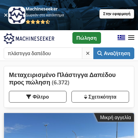
Machineseeker
Στην εφαρμογή
Δωρεάν στο κατάστημα
Πώληση
Αναζήτηση
Μεταχειρισμένο Πλάστιγγα Δαπέδου
προς πώληση
(6.372)
Φίλτρο
Σχετικότητα
Μικρή αγγελία