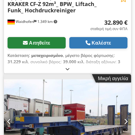
KRAKER
CF-Z 92m³_ BPW_ Liftach_
Funk_ Hochdruckreiniger
32.890 €
Waidhofen
1.349 km
σταθερή τιμή συν ΦΠΑ
Αιτηθείτε
Καλέστε
Κατάσταση:
μεταχειρισμένο
, μέγιστο βάρος φόρτωσης:
31.229 κιλ
, συνολικό βάρος:
39.000 κιλ
, διάταξη αξόνων:
3
άξονες
, πρώτη ταξινόμηση:
01/2021
, επόμενος τεχνικός
έλεγχος (TÜV):
02/2027
, όγκος χώρου φόρτωσης:
92 m³
,
Μικρή αγγελία
Εξοπλισμός:
ABS
, Λόγω του τεράστιου αριθμού μηνυμάτων
ηλεκτρονικού ταχυδρομείου που αποσκοπούν σε απάτη
(phishing) και ανεπιθύμητης αλληλογραφίας (spam), αιτήματα
που υποβάλλονται μέσω ηλεκτρονικού ταχυδρομείου θα
διεκπεραιώνονται μόνο εφόσον αναγράφεται ο ΈΓΚΥΡΟΣ
ΑΡΙΘΜΟΣ ΤΗΛΕΦΩΝΟΥ σας! Δυστυχώς, δεν μπορούμε να
διεκπεραιώσουμε αιτήματα που υποβάλλονται μέσω
ηλεκτρονικού ταχυδρομείου και δεν περιλαμβάνουν αριθμό
τηλεφώνου! Σας ευχαριστούμε για την κατανόηση. Για