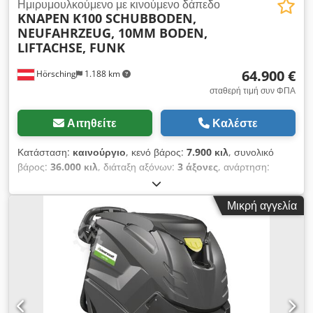
Ημιρυμουλκούμενο με κινούμενο δάπεδο
KNAPEN
K100 SCHUBBODEN,
NEUFAHRZEUG, 10MM BODEN,
LIFTACHSE, FUNK
64.900 €
Hörsching
1.188 km
σταθερή τιμή συν ΦΠΑ
Αιτηθείτε
Καλέστε
Κατάσταση:
καινούργιο
, κενό βάρος:
7.900 κιλ
, συνολικό
βάρος:
36.000 κιλ
, διάταξη αξόνων:
3 άξονες
, ανάρτηση:
αέρας
, μέγεθος ελαστικού:
385/65 R22,5
, Εξοπλισμός:
ABS
, |
Knapen K100 καινούργιο όχημα 92m³ | 13 κρίκοι πρόσδεσης
Μικρή αγγελία
| πάτωμα 10mm | μουσαμάς 900gr | άξονες BPW |
ανυψωμένος άξονας | 2x εργαλειοθήκες | 2x προβολείς
εργασίας | 92m³ | υδραυλικές συνδέσεις στα στηρίγματα με
αντιστάθμιση ώθησης | σκάλα στη πλευρική προστασία | Με
την επιφύλαξη λαθών, εσφαλμένων καταχωρήσεων και
προδιάθεσης πώλησης. Dedpfx Aijy Uk S Heweck