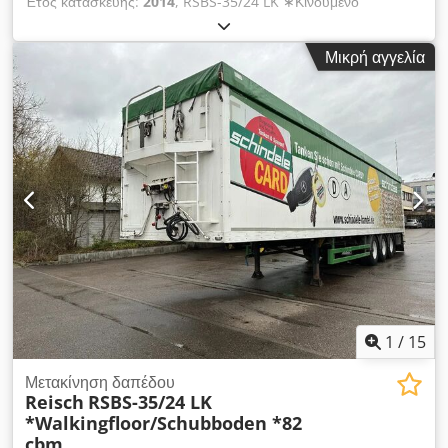
Έτος κατασκευής:
2014
, RSBS-35/24 LK ∗Κινούμενο
δάπεδο/Walkingfloor∗90m³ ∗ALCOA ∗ΔΑΠΕΔΟ ΑΡΙΣΤΗ
ΚΑΤΑΣΤΑΣΗ! ΔΑΠΕΔΟ: ΠΟΛΥ ΚΑΛΗ ΚΑΤΑΣΤΑΣΗ! Dcodpfx
Μικρή αγγελία
Aiozb Ix Nowjk Υπερκατασκευή: Ολοαλουμινίου Σασί: Ατσάλι
Όγκος: 90 m³ Πίσω θυρόφυλλα 3 x SAF άξονες Αερανάρτηση
Άξονας ανύψωσης Σύστημα ανύψωσης/καθόδου Δισκόφρενα
Πλατφόρμα Ρολοκουβέρτα ALU-συρόμενος τοίχος Υδραυλική
κλειδαριά WABCO - Smartboard ABS Ζάντες ALCOA Ελαστικά:
385/65 R 22.5 Βάθος πέλματος: 17/13 10/10 6/6 mm Μικτό
βάρος: 35.000 kg Κενό βάρος: 8.200 kg Συνολικό μήκος:
14.050 mm Εσωτερικές διαστάσεις: 13.370 x 2.470 x 2.720
mm (ΜxΠxΥ) - Γερμανικό ημιρυμουλκούμενο! - 1ο χέρι - KTEO:
Κατόπιν επιθυμίας και με επιπλέον χρέωση - καινούριο!
Σφάλματα και ενδιάμεση πώληση επιφυλάσσονται!
1
/
15
Μετακίνηση δαπέδου
Reisch
RSBS-35/24 LK
*Walkingfloor/Schubboden *82
cbm ...