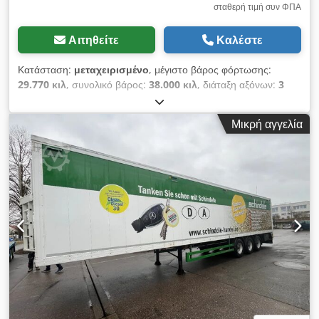
περιπτώσεις αποσυναρμολόγησης και εκκαθαρίσεων,
σταθερή τιμή συν ΦΠΑ
προσφέρουμε ένα ολοκληρωμένο πακέτο χωρίς έγνοιες: 1.
Πακέτο αγοράς: Αγορά εμπορευμάτων, εξοπλισμού &
Αιτηθείτε
Καλέστε
ολόκληρων αποθεμάτων, συμπεριλαμβανομένης της πλήρους
εκκαθάρισης. 2. Δημοπρασία επί προμήθεια: Διεξαγωγή
Κατάσταση:
μεταχειρισμένο
, μέγιστο βάρος φόρτωσης:
δημοπρασιών για λογαριασμό πελατών. Οι πλήρεις υπηρεσίες
29.770 κιλ
, συνολικό βάρος:
38.000 κιλ
, διάταξη αξόνων:
3
μας παρέχονται από δικούς μας υπαλλήλους:
άξονες
, πρώτη ταξινόμηση:
06/2024
, επόμενος τεχνικός
καταλογοποίηση, προετοιμασία γραφείου, επιθεώρηση,
έλεγχος (TÜV):
06/2026
, μήκος χώρου φόρτωσης:
11.560 χιλ.
,
παράδοση εμπορευμάτων, εφοδιαστική, αποσυναρμολόγηση
Μικρή αγγελία
πλάτος χώρου φόρτωσης:
2.480 χιλ.
, ύψος χώρου φόρτωσης:
και πλήρης εκκαθάριση. Είτε σας προσέλκυσαν τα βαριά ράφια
2.445 χιλ.
, όγκος χώρου φόρτωσης:
70 m³
, συνολικό πλάτος:
μας, είτε αναζητάτε ένα γαλβανισμένο βαρέως τύπου ράφι /
2.550 χιλ.
, συνολικό ύψος:
3.900 χιλ.
, Έτος κατασκευής:
σύστημα ραφιών βαρέως τύπου, εγγυόμαστε τις καλύτερες
2024
, Εξοπλισμός:
ABS
, H&W (Vreden) AGRAR -
τιμές. Επικοινωνήστε μαζί μας για μια μη δεσμευτική
Ρυχοκινούμενο δάπεδο 70 κυβικών μέτρων, πλήρως
προσφορά!
εξοπλισμένο Πρώτη άδεια κυκλοφορίας 06/2024 Διανυθείσα
απόσταση 77.648 χλμ. Διαστάσεις (Μ x Π x Υ) 11.560 x 2.480
x 2.360/2.566 χιλ. (κωνικό σχήμα) Ύψος σέλας 1.250 έως
1.300 χιλ. Dcsdpfx Ajzmqmrsiwok Συνολικό ύψος 3.900 χιλ.
Άξονες SAF "Off-Road" με μεγάλους δισκόφρενα 430 χιλ.
Σύστημα φρένων τροχού EBS της WABCO με πρόγραμμα
σταθεροποίησης RSS Πλαίσιο από λεπτόκοκκο χάλυβα,
γαλβανισμένο Υποχρεωτική διεύθυνση στον 1ο και 3ο άξονα,