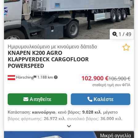
1
/
49
Ημιρυμουλκούμενο με κινούμενο δάπεδο
KNAPEN
K200 AGRO
KLAPPVERDECK CARGOFLOOR
POWERSPEED
102.900 €
Hörsching
1.188 km
106.900 €
σταθερή τιμή συν ΦΠΑ
Αιτηθείτε
Καλέστε
Κατάσταση:
καινούργιο
, κενό βάρος:
9.028 κιλ
, μέγιστο
βάρος φόρτωσης:
26.972 κιλ
, συνολικό βάρος:
36.000 κιλ
,
διάταξη αξόνων:
3 άξονες
, όγκος χώρου φόρτωσης:
70 m³
,
ανάρτηση:
αέρας
, μέγεθος ελαστικού:
425/65R22,5
,
Μικρή αγγελία
Εξοπλισμός:
ABS
, | Knapen K-200 με συρόμενο δάπεδο και