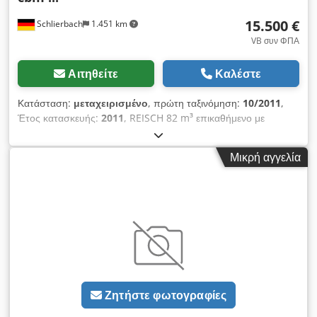
15.500 €
Schlierbach
1.451 km
VB συν ΦΠΑ
Αιτηθείτε
Καλέστε
Κατάσταση:
μεταχειρισμένο
, πρώτη ταξινόμηση:
10/2011
,
Έτος κατασκευής:
2011
, REISCH 82 m³ επικαθήμενο με
κινούμενο δάπεδο (Walkingfloor) με χοάνη δημητριακών
ΔΑΠΕΔΟ: ΑΡΙΣΤΗ ΚΑΤΑΣΤΑΣΗ! ● Υπερκατασκευή: πλήρως
Μικρή αγγελία
αλουμινένια ● Πλαίσιο: ατσάλι ● Όγκος: 82 m³ ● 3 x BPW-ECO
Plus άξονες ● αερόσουστα ● άξονας ανύψωσης ● σύστημα
ανύψωσης/καθόδου ● δισκόφρενα ● Πλατφόρμα ● Χοάνη
δημητριακών και συρόμενο πίσω άνοιγμα ● Ρολό μουσαμάς
Dsdpfxsyutyrs Aiwock ● Αλουμινένιος συρόμενος τοίχος ●
υδραυλική κλειδαριά ● WABCO Smartboard ● ABS ● ALCOA
ζάντες ● Ελαστικά: 385/65 R 22.5 ● Μικτό βάρος: 35.000 kg ●
Βάρος χωρίς φορτίο: 7.700 kg! ● Συνολικό μήκος: 14.050 mm
● Εσωτερικές διαστάσεις (συμπ. χοάνης δημητριακών): 12.600
Ζητήστε φωτογραφίες
x 2.470 x 2.510 mm - Γερμανικό επικαθήμενο! - Πρώτο χέρι! -
TÜV / Έλεγχος: καινούργιος! Με επιφύλαξη λαθών και