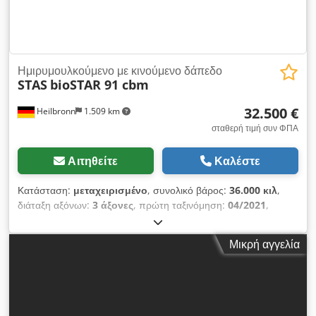
ενδιάμεσης πώλησης! = Περαιτέρω πληροφορίες = Φορτίο: 1
kg Επικοινωνήστε με τον Joannis Arpantzanis ή τον Kai
Bühler για περισσότερες πληροφορίες.
Ημιρυμουλκούμενο με κινούμενο δάπεδο
STAS
bioSTAR 91 cbm
32.500 €
Heilbronn
1.509 km
σταθερή τιμή συν ΦΠΑ
Αιτηθείτε
Καλέστε
Κατάσταση:
μεταχειρισμένο
, συνολικό βάρος:
36.000 κιλ
,
διάταξη αξόνων:
3 άξονες
, πρώτη ταξινόμηση:
04/2021
,
επόμενος τεχνικός έλεγχος (TÜV):
07/2027
, μήκος χώρου
φόρτωσης:
13.500 χιλ.
, πλάτος χώρου φόρτωσης:
2.475 χιλ.
,
Μικρή αγγελία
ύψος χώρου φόρτωσης:
2.650 χιλ.
, όγκος χώρου φόρτωσης:
91 m³
, Έτος κατασκευής:
2021
,