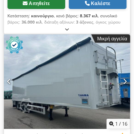
Αιτηθείτε
Καλέστε
Κατάσταση:
καινούργιο
, κενό βάρος:
8.367 κιλ
, συνολικό
βάρος:
36.000 κιλ
, διάταξη αξόνων:
3 άξονες
, όγκος χώρου
φόρτωσης:
87 m³
, ανάρτηση:
αέρας
, μέγεθος ελαστικού:
385/65R22.5
, | Knapen K600 με κινούμενο δάπεδο
Μικρή αγγελία
(Schubboden) | Πόρτες στο πλάι | Δακτύλιοι πρόσδεσης στο
πλευρικό προφίλ, 13 ζεύγη | Συρόμενος τάπις (Rollplane),
πλατφόρμα στάσης | Άξονες BPW με δισκόφρενα | 1 άξονας
ανασηκούμενος | Βάση εφεδρικού τροχού | Ζάντες αλουμινίου
(ALCOA Ultra One) | Εργαλειοθήκη | Ιδιοβάρος: 8.367 kg |
Δάπεδο 6mm, 21 σανίδες | Πρόσθετες υδραυλικές συνδέσεις
τοποθετημένες στα στηρίγματα, συμπεριλαμβανομένης
τοποθετημένης διαδρομής σωλήνα | Διάσταση ζαντών 22,5 x
11,75 | ΤΙΜΗ EX WORKS Με επιφύλαξη σφαλμάτων, λάθους
καταχώρησης και προτεραιότητας πώλησης. Dcodsv
Tnhdopfx Aiwjk
1
/
16