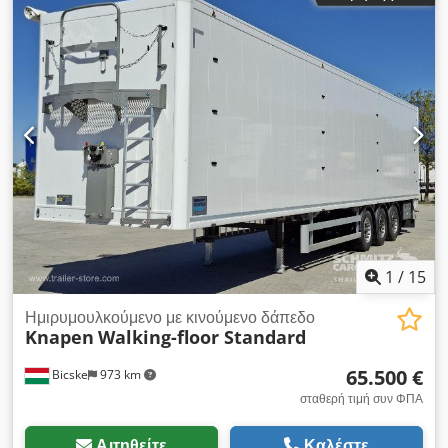
αναδιπλούμενη οροφή | Αγροτικό τρέιλερ χωρητικότητας 70m³
| Άξονες BPW με ταμπούρα φρένων | Άξονες 10 τόνων |
Κατευθυνόμενος άξονας στο τρίτο άξονα | Υδραυλική πίσω
πόρτα | Ανυψωτικός άξονας | Πάτωμα 10mm | Κουτί
εργαλείων | Cargofloor, σύστημα Powerspeed | Αισθητήρες
πίεσης ελαστικών | Υπόκειται σε διόρθωση ή πώληση χωρίς
προηγούμενη ειδοποίηση. Dcjdpfx Aow Agv Doiwok
1
/
15
Ημιρυμουλκούμενο με κινούμενο δάπεδο
Knapen
Walking-floor Standard
65.500 €
Bicske
973 km
σταθερή τιμή συν ΦΠΑ
Αιτηθείτε
Καλέστε