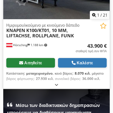
1
/
21
Ημιρυμουλκούμενο με κινούμενο δάπεδο
KNAPEN
K100/KT01, 10 MM,
LIFTACHSE, ROLLPLANE, FUNK
43.900 €
Hörsching
1.188 km
σταθερή τιμή συν ΦΠΑ
Αιτηθείτε
Καλέστε
Κατάσταση:
μεταχειρισμένο
, κενό βάρος:
8.070 κιλ
, μέγιστο
βάρος φόρτωσης:
27.930 κιλ
, συνολικό βάρος:
36.000 κιλ
,
διάταξη αξόνων:
3 άξονες
, πρώτη ταξινόμηση:
10/2024
,
ανάρτηση:
αέρας
, μέγεθος ελαστικού:
385/65 R22.5
,
Εξοπλισμός:
ABS, είχε ατύχημα
, | Knapen K100/KT01,
Ρυμοκούρσο ανατρεπόμενο ημιφορτηγό | Τηλεχειριστήριο |
Μέσω των διαδικτυακών δημοπρασιών
Πάτωμα πάχους 10 mm | Ρολό και πλατφόρμα στήριξης |
Άξονες BPW με δισκόφρενα | Υδραυλικός ανυψωτήρας 1
μπορέσαμε να διαθέσουμε μηχανήματα