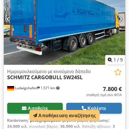
1
/
9
Ημιρυμουλκούμενο με κινούμενο δάπεδο
SCHMITZ CARGOBULL
SW24SL
7.800 €
Ludwigshafen
1.571 km
σταθερή τιμή συν ΦΠΑ
Αιτηθείτε
Καλέστε
Αποθήκευση αναζήτησης
Κατάσταση:
μεταχειρισμένο
, μέγιστο βάρος φόρτωσης:
24.000 κιλ
, συνολικό βάρος:
36.000 κιλ
, διάταξη αξόνων:
3