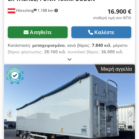
16.900 €
Hörsching
1.188 km
σταθερή τιμή συν ΦΠΑ
Αιτηθείτε
Καλέστε
Κατάσταση:
μεταχειρισμένο
, κενό βάρος:
7.840 κιλ
, μέγιστο
βάρος φόρτωσης:
28.160 κιλ
, συνολικό βάρος:
36.000 κιλ
,
διάταξη αξόνων:
3 άξονες
, πρώτη ταξινόμηση:
10/2015
, όγκος
χώρου φόρτωσης:
92 m³
, ανάρτηση:
αέρας
, μέγεθος
Μικρή αγγελία
ελαστικού:
385/65 R22.5
, Εξοπλισμός:
ABS
, | Πλατφόρμα
STAS με σύστημα ολίσθησης | Τύπος S300ZX, τηλεχειριζόμενο
| Κουτί εργαλείων | Άξονας ανύψωσης | Αεροπερισσότερη
ανάρτηση | Υποδοχή για εφεδρικό ελαστικό | Βάρος χωρίς
φορτίο 7.840 kg, ωφέλιμο φορτίο 28.160 kg | Ελαστικά:
385/65 R22.5 | Άξονες SAF με δισκόφρενα | Έγκυρη έκθεση
τεχνικού ελέγχου έως 04/2026 | Πάχος δαπέδου 10mm |
Επιφυλάσσεται το δικαίωμα διόρθωσης τυχόν σφαλμάτων,
παραλείψεων και προηγούμενης πώλησης. Dedszr R A Rspfx
Aiwjck