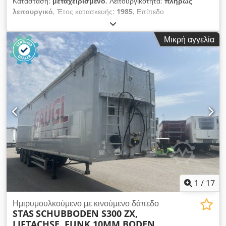
Κατάσταση:
μεταχειρισμένο
, Λειτουργικότητα:
πλήρως
λειτουργικό
, Έτος κατασκευής:
1985
, Επίπεδο
ρυμουλκούμενο CTC SPA RP26S Πρώτη άδεια κυκλοφορίας:
1985 3 άξονες Djdpfx Ajzr Ep Soiwsck Ελαστικά σε κατάσταση
Μικρή αγγελία
40/50% Μήκος: 9,68 μ., πλάτος: 2,50 μ., ωφέλιμο φορτίο:
19.500 κιλά Διπλές υδραυλικές ράμπες Καλή γενική κατάσταση
Διαθέσιμο άμεσα ΑΞΙΟΛΟΓΟΥΜΕ ΑΝΤΑΛΛΑΓΕΣ ΟΧΗΜΑΤΩΝ
ΟΛΩΝ ΤΩΝ ΜΑΡΚΩΝ, MAN, MERCEDES, DAF, RENAULT,
VOLVO, SCANIA, ΜΕ ΕΞΟΠΛΙΣΜΟ CIFA, SERMAC,
PUTZMEISTER· Ή ΜΗΧΑΝΗΜΑΤΩΝ ΕΚΣΚΑΦΩΝ
CATERPILLAR, FIAT HITACHI, KOMATSU
1
/
17
Ημιρυμουλκούμενο με κινούμενο δάπεδο
STAS
SCHUBBODEN S300 ZX,
LIFTACHSE, FUNK 10MM BODEN