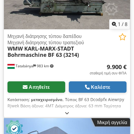
1
/
8
Μηχανή διάτρησης τύπου δαπέδου
Μηχανή διάτρησης τύπου τραπεζιού
WMW KARL-MARX-STADT
Bohrmaschine
BF 63 (3214)
9.900 €
Tatabánya
983 km
σταθερή τιμή συν ΦΠΑ
Αιτηθείτε
Καλέστε
Κατάσταση:
μεταχειρισμένο
, Τύπος BF 63 Dcodpfx Aiewrpy
Rjwek Βάση άξονα: 4MT Διάμετρος άξονα: 63 mm Ταχύτητα
άξονα: 8–1400 rpm Μέγεθος τραπεζιού: 900 x 710 mm
Διαδρομή διάτρησης: 560 mm Φόρτιση τραπεζιού: 2000 kg
Μικρή αγγελία
Περιστρεφόμενο τραπέζι: 360 μοίρες