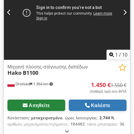
1
/
10
Μηχανή πλύσης-στέγνωσης δαπέδων
Hako
B1100
1.450 €
Orońsko
1.364 km
1.550 €
σταθερή τιμή συν ΦΠΑ
Αιτηθείτε
Καλέστε
Κατάσταση:
μεταχειρισμένο
, ώρες λειτουργίας:
2.744 h
,
αριθμός μηχανήματος/οχήματος:
184482
, τάση μπαταρίας:
36
V
, τύπος καυσίμου:
ηλεκτρικός
, 184482 Αριθμός σειράς: