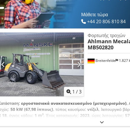
υδροστατικό κιβώτιο ταχυτήτων ελεγχόμενο από την ισχύ Πλανητικοί άξ
ολίσθησης 100% εμπρός και πίσω, με δυνατότητα εμπλοκής Ομαλή λειτο
εξαρτημάτων ΚΙΝΗΤΗΡΑΣ Κινητήρας Deutz TD 2.9 L4 turbo diesel, υδρ
Μάθετε τώρα
+44 20 806 810 84
Φορτωτής τροχών
Ahlmann
Mecala
MB502820
Breitenfelde
1.827
1
/
3
Κατάσταση:
εργοστασιακά ανακατασκευασμένο (μεταχειρισμένο)
,
ισχύς:
50 kW (67,98 ίππους)
, τύπος καυσίμου:
ντίζελ
, λειτουργικό βά
R 18
, όγκος κάδου:
1 m³
, Έτος κατασκευής:
2023
, ώρες λειτουργίας:
57
UVV, καμπίνα, οπίσθια συλλεκτική μονάδα, πιρούνια παλετών, πρ
υδραυλικά
, Στάδιο κινητήρα V, 20. χλμ/έκδοση, Βοηθητικό υδραυλικό