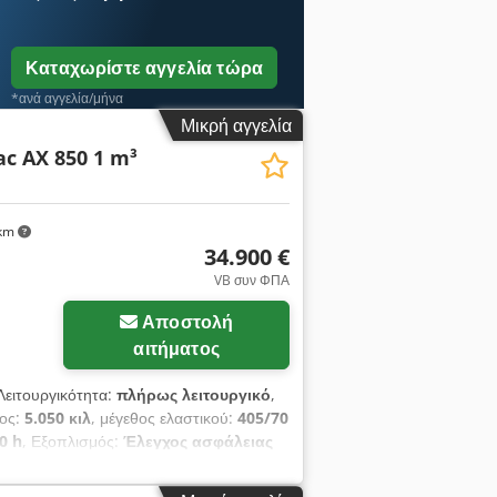
ονες με διαφορικό περιορισμένης
υργία με joystick Ευρεία γκάμα
όψυκτος Ισχύς: 55,4 kW / 75 hp
Καταχωρίστε αγγελία τώρα
*ανά αγγελία/μήνα
Μικρή αγγελία
c AX 850 1 m³
 km
34.900 €
VB συν ΦΠΑ
Αποστολή
αιτήματος
 Λειτουργικότητα:
πλήρως λειτουργικό
,
ρος:
5.050 κιλ
, μέγεθος ελαστικού:
405/70
0 h
, Εξοπλισμός:
Έλεγχος ασφάλειας
όσθετοι προβολείς, τυπικός κάδος,
 σύστημα συνεχούς κυκλώματος,