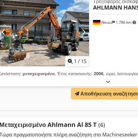
Τροχοφόρος εκσκαφ
AHLMANN
HANS
Neuss
1.786 km
1
/
15
Κατάσταση:
μεταχειρισμένο
, Έτος κατασκευής:
2006
, ώρες λειτουργία
Αποθήκευση αναζήτησ
Μεταχειρισμένο Ahlmann Al 85 T
(6)
Τώρα πραγματοποιήστε πλήρη αναζήτηση στο Machineseeker 