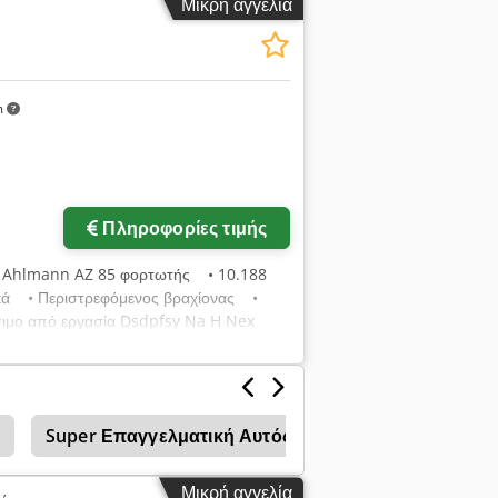
Μικρή αγγελία
Grammer, Ελαστικά Mitas 405/70 R18,
ργασίας, προετοιμασία ραδιοφώνου,
 και επομένως 1 κυβικό μέτρο, πιρούνι
m
Πληροφορίες τιμής
, Ahlmann AZ 85 φορτωτής • 10.188
ικά • Περιστρεφόμενος βραχίονας •
σιμο από εργασία Dsdpfsy Na H Nex
Super Επαγγελματική Αυτός 08 Τροχό Φορτωτής Στ
Μικρή αγγελία