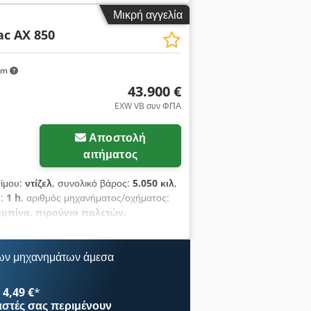
υκλώματος, Υδραυλικοί σύνδεσμοι για το
Μικρή αγγελία
/70 R18, Κουτί αποθήκευσης με
c AX 850
opfx Apmjck υδραυλικός ταχυσύνδεσμος,
ρο, πιρούνι παλέτας
km
43.900 €
EXW VB συν ΦΠΑ
Αποστολή
αιτήματος
σίμου:
ντίζελ
, συνολικό βάρος:
5.050 κιλ
,
ς:
1 h
, αριθμός μηχανήματος/οχήματος:
αμπίνα, πιρούνια παλετών,
0 kg Πλάτος: 1.850 mm Όγκος κάδου
ς 1200 mm Περιστρεφόμενος φάρος,
, Bluetooth Πίσω φώτα εργασίας Γκάζι
ων μηχανημάτων άμεσα
ονας (Mecalac Single Arm Power) με
νηματική Z Mecalac
4,49 €
*
ιρούμενο άνω τμήμα καμπίνας Ισχυρό
αστές
σας περιμένουν