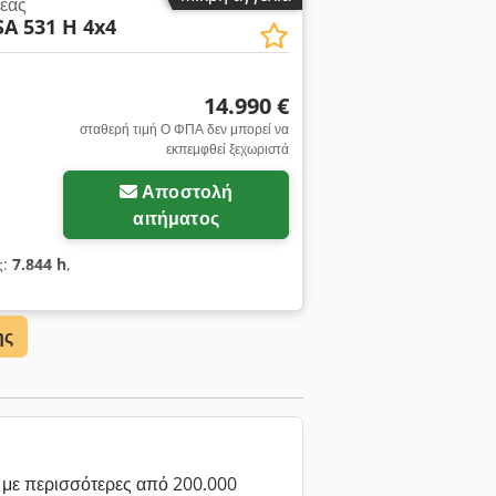
έας
A 531 H 4x4
14.990 €
σταθερή τιμή Ο ΦΠΑ δεν μπορεί να
εκπεμφθεί ξεχωριστά
Αποστολή
αιτήματος
ς:
7.844 h
,
ης
με περισσότερες από 200.000