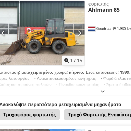
φορτωτής
Υδραυλικοί σύνδεσμοι για το 1ο πρόσθετο κύκλωμα, Κάθισμα άνεσης 
Ahlmann
85
Dedjtrna Hepfx Apmock Κουτί αποθήκευσης με κάλυμμα, Πίσω φώτα ε
υδραυλικός ταχυσύνδεσμος, Στάνταρ κάδος με συγκολλημένο άκρο κοπής
παλέτας
Goudriaan
1.935 k
1
/
15
Κατάσταση:
μεταχειρισμένο
, χρώμα:
κίτρινο
, Έτος κατασκευής:
1999
ώρες λειτουργίας • Ανακατασκευασμένος κινητήρας • Φαρδιά ελαστ
Κάδος και πιρούνες παλετών • Πινακίδα κυκλοφορίας • Άμεσα διαθέ
Apmjck Κατάσταση: Μεταχειρισμένο Έτος κατασκευής: 1999
Ανακαλύψτε περισσότερα μεταχειρισμένα μηχανήματα
Τροχοφόρος φορτωτής
Τροχό Φορτωτής Ενοικίαση