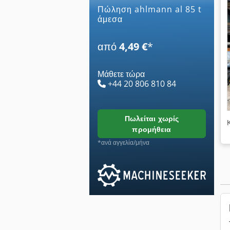
Πώληση ahlmann al 85 t
άμεσα
από
4,49 €
*
Μάθετε τώρα
+44 20 806 810 84
πωλείται χωρίς
προμήθεια
*ανά αγγελία/μήνα