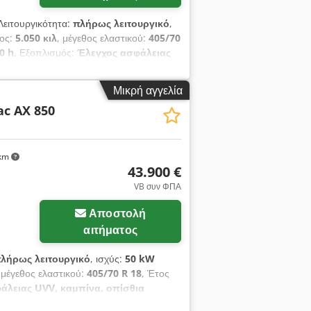
 Λειτουργικότητα:
πλήρως λειτουργικό
,
ρος:
5.050 κιλ
, μέγεθος ελαστικού:
405/70
0 h
, Εξοπλισμός:
Έλεγχος ασφάλειας
όσθετοι προβολείς, τυπικός κάδος,
ση, Βοηθητικό υδραυλικό σύστημα
Μικρή αγγελία
λωμα, Κάθισμα άνεσης Grammer,
c AX 850
α εργασίας, προετοιμασία ραδιοφώνου,
 και επομένως 1 κυβικό μέτρο, πιρούνι
 km
43.900 €
VB συν ΦΠΑ
Αποστολή
αιτήματος
λήρως λειτουργικό
, ισχύς:
50 kW
 μέγεθος ελαστικού:
405/70 R 18
, Έτος
άλειας UVV, καμπίνα, οπίσθια
ικός κάδος, υδραυλικά
, Στάδιο