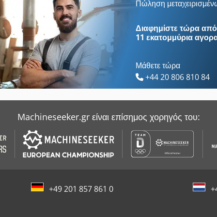
Ahlmann As 90
Ammann Av 95
Πώληση μεταχειρισμέν
Ahlmann Az 10
Euclid R 35
Διαφημίστε τώρα από 
11 εκατομμύρια αγορ
Μάθετε τώρα
+44 20 806 810 84
Machineseeker.gr είναι επίσημος χορηγός του:
+49 201 857 861 0
+