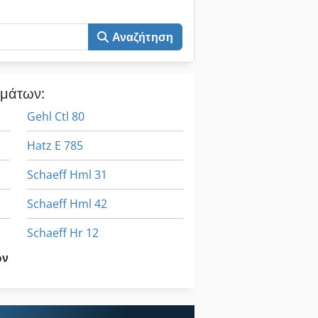
Αναζήτηση
ημάτων:
Gehl Ctl 80
Hatz E 785
Schaeff Hml 31
Schaeff Hml 42
Schaeff Hr 12
ων
Schaeff Skl 834
Όλα Τα