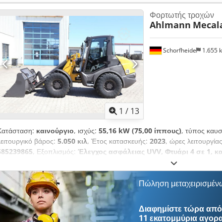
κινητήρα V, 20. χλμ/έκδοση, Βοηθητικό υδραυλικό σύστημα συνεχούς κ
Φορτωτής τροχών
1ο πρόσθετο κύκλωμα, Κάθισμα άνεσης Grammer, Ελαστικά Mitas 405
Ahlmann
Mecala
κάλυμμα, Πίσω φώτα εργασίας, προετοιμασία ραδιοφώνου, Dsdstrnf D
Στάνταρ κάδος με συγκολλημένο άκρο κοπής και επομένως 1 κυβικό μέτ
Schorfheide
1.655 
1
/
13
Κατάσταση:
καινούργιο
, ισχύς:
55,16 kW (75,00 ίππους)
, τύπος καυ
λειτουργικό βάρος:
5.050 κιλ
, Έτος κατασκευής:
2023
, ώρες λειτουργία
685239865
, Εξοπλισμός:
Έλεγχος ασφάλειας UVV, Φτυάρι 4 σε 1, κ
τετρακίνηση, τυπικός κάδος
, MECALAC-AHLMANN AX850 Βάρος: 505
0,85 m³ με κόφτη ή με δόντια Dcedpfxspiiwre Apmok Πιρούνι παλέτα
πτυσσόμενος Κάθισμα άνεσης Grammer Σύστημα ραδιοφώνου MP3, USB
Πώληση μεταχειρισμέν
ανατροπής Υδραυλικοί σύνδεσμοι για 1ο πρόσθετο κύκλωμα Μονοβραχί
υδραυλική διάταξη ταχείας αλλαγής συσκευή ταχείας αλλαγής Ισχυρή κι
Διαφημίστε τώρα από 
Αυτοσταθεροποιούμενη έννοια Καμπίνα Mecalac Panorama Cab με αφα
11 εκατομμύρια αγορ