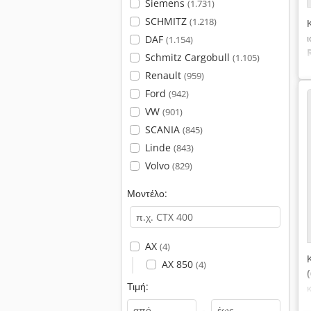
Siemens
(1.731)
SCHMITZ
(1.218)
DAF
(1.154)
Schmitz Cargobull
(1.105)
Renault
(959)
Ford
(942)
VW
(901)
SCANIA
(845)
Linde
(843)
Volvo
(829)
Μοντέλο:
AX
(4)
AX 850
(4)
Τιμή:
-