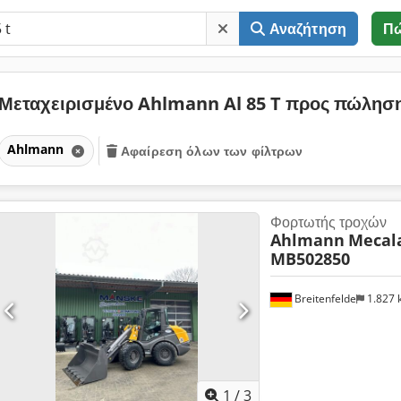
Αναζήτηση
Π
Μεταχειρισμένο Ahlmann Al 85 T προς πώλησ
Ahlmann
Αφαίρεση όλων των φίλτρων
Φορτωτής τροχών
Ahlmann
Mecala
MB502850
Breitenfelde
1.827
1
/
3