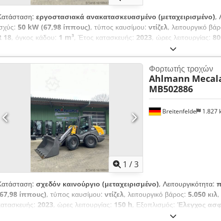
Κατάσταση:
εργοστασιακά ανακατασκευασμένο (μεταχειρισμένο)
,
ισχύς:
50 kW (67,98 ίππους)
, τύπος καυσίμου:
ντίζελ
, λειτουργικό βά
R 18
, όγκος κάδου:
1 m³
, Έτος κατασκευής:
2023
, ώρες λειτουργίας:
80
UVV, καμπίνα, οπίσθια συλλεκτική μονάδα, πιρούνια παλετών, πρ
υδραυλικά
, Στάδιο κινητήρα V, Dsdpfx Apstrna Uomeck 20. χλμ/έκδο
Φορτωτής τροχών
συνεχούς κυκλώματος, Υδραυλικοί σύνδεσμοι για το 1ο πρόσθετο κύκ
Ahlmann
Mecala
Ελαστικά Mitas 405/70 R18, Κουτί αποθήκευσης με κάλυμμα, Πίσω φώτ
MB502886
υδραυλικός ταχυσύνδεσμος, Στάνταρ κάδος με συγκολλημένο άκρο κοπής
παλέτας
Breitenfelde
1.827
1
/
3
Κατάσταση:
σχεδόν καινούργιο (μεταχειρισμένο)
, Λειτουργικότητα:
π
(67,98 ίππους)
, τύπος καυσίμου:
ντίζελ
, λειτουργικό βάρος:
5.050 κιλ
,
κατασκευής:
2023
, ώρες λειτουργίας:
150 h
, Εξοπλισμός:
Έλεγχος ασφ
συλλεκτική μονάδα, πιρούνια παλετών, πρόσθετοι προβολείς, τυπ