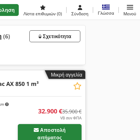
ώληση
Γλώσσα
Λίστα επιθυμιών
(0)
Σύνδεση
Μενού
η
(6)
Σχετικότητα
Μικρή αγγελία
c AX 850 1 m³
 km
32.900 €
35.900 €
VB συν ΦΠΑ
Αποστολή
αιτήματος