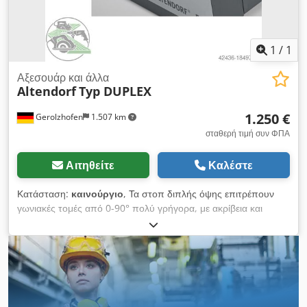
1
/
1
Αξεσουάρ και άλλα
Altendorf
Typ DUPLEX
1.250 €
Gerolzhofen
1.507 km
σταθερή τιμή συν ΦΠΑ
Αιτηθείτε
Καλέστε
Κατάσταση:
καινούργιο
, Τα στοπ διπλής όψης επιτρέπουν
γωνιακές τομές από 0-90° πολύ γρήγορα, με ακρίβεια και
συνέχεια. Dcsdevyup Iopfx Am Tek Όταν ρυθμιστεί στις 45°, η
μίτρα και στις δύο πλευρές του τεμαχίου εργασίας χωρίς να
ρυθμίσετε το κόβονται δύο στάσεις. Οι διαστάσεις Η
τοποθέτηση γίνεται μέσω μεγεθυντικού φακού, κλίμακας
μέτρησης για το αποζημίωση μήκους. Όλες οι εκδόσεις
DUPLEX είναι εύκολα σε όλο το μήκος του αυτοκινήτου