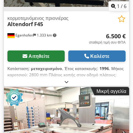
1
/
6
κορμοτεμνόμενος πριονιέρας
Altendorf
F45
6.500 €
Egenhofen
1.333 km
σταθερή τιμή συν ΦΠΑ
Αιτηθείτε
Καλέστε
Κατάσταση:
μεταχειρισμένο
, Έτος κατασκευής:
1996
, Μήκος
καροτσιού: 2800 mm Πλάτος κοπής στον οδηγό πλάτους:
1050 mm Πλάτος κοπής στον οδηγό μήκους: 2800 mm Βάθος
κοπής: 145 mm Προκόπτης: όχι Dedpfx Amozqyx Ee Tjck
Μικρή αγγελία
Ρύθμιση ύψους πριονόλαμας: χειροκίνητη / υδραυλική Ρύθμιση
κλίσης πριονόλαμας: χειροκίνητη / υδραυλική Ρύθμιση οδηγού
πλάτους: χειροκίνητη Ένδειξη γωνίας πριονόλαμας: Ψηφιακή
Ένδειξη ύψους κοπής: - Ένδειξη οδηγού πλάτους: Κλίμακα
Ένδειξη οδηγού μήκους: Κλίμακα Διάμετρος πριονόλαμας:
Ταχύτητες: 4 Ισχύς κινητήρα: 5,5 kW Φρένο κινητήρα: ναι
Σύνδεση για σύστημα αναρρόφησης: 80 mm και 120 mm