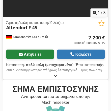
1
/
8
Άριστη/καλή κατάσταση/Ζ-λέιζερ
Altendorf
F 45
7.200 €
Lambsborn
1.617 km
σταθερή τιμή συν ΦΠΑ
Αιτηθείτε
Καλέστε
Κατάσταση:
πολύ καλή (μεταχειρισμένο)
, Έτος κατασκευής:
2007
, Λειτουργικότητα:
πλήρως λειτουργικό
, Προς πώληση,
προσφέρεται ένα πριόνι μορφοποίησης Altendorf F 45,
κατασκευασμένο με υψηλές προδιαγραφές για βιομηχανική
χρήση. Το μηχάνημα διακρίνεται για την ακριβή κατασκευή του,
ΣΉΜΑ ΕΜΠΙΣΤΟΣΎΝΗΣ
τον πλούσιο εξοπλισμό του και τα αναγνωρισμένα πρότυπα
ποιότητας της Altendorf. Χάρη στον ηλεκτρονικό έλεγχο,
Αντιπρόσωποι πιστοποιημένοι από την
καθώς και στη μοτοριζέ ρυθμιζόμενη ανύψωση και κλίση, είναι
Machineseeker
ιδανικό για επαγγελματική χρήση σε εργαστήρια ξυλουργικής,