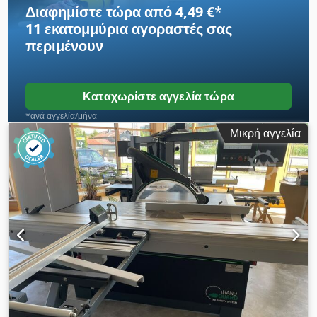
τοποθετήσιμο. Νο M64060
Διαφημίστε τώρα από 4,49 €
*
11 εκατομμύρια αγοραστές
σας
περιμένουν
Καταχωρίστε αγγελία τώρα
*ανά αγγελία/μήνα
Μικρή αγγελία