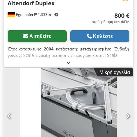
Altendorf
Duplex
800 €
Egenhofen
1.333 km
σταθερή τιμή συν ΦΠΑ
Αιτηθείτε
Καλέστε
Έτος κατασκευής:
2004
, κατάσταση:
μεταχειρισμένο
, Ένδειξη
γωνίας: Scala Ένδειξη μέτρησης πτερυγίων κοπής: Scala
Djdpfx Ajzqyxrom Tjck
Μικρή αγγελία