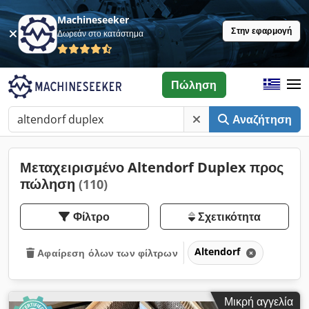
Machineseeker
Στην εφαρμογή
Δωρεάν στο κατάστημα
Πώληση
Αναζήτηση
Μεταχειρισμένο Altendorf Duplex προς
πώληση
(110)
Φίλτρο
Σχετικότητα
Altendorf
Αφαίρεση όλων των φίλτρων
Μικρή αγγελία