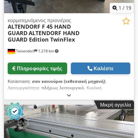
1
/
19
κορμοτεμνόμενος πριονιέρας
ALTENDORF F 45 HAND
GUARD
ALTENDORF HAND
GUARD Edition TwinFlex
Teisendorf
1.218 km
Πληροφορίες τιμής
Καλέστε
Κατάσταση:
σαν καινούρια (εκθεσιακή μηχανή)
,
Λειτουργικότητα:
πλήρως λειτουργικό
, Κυκλική
πριονοκορδέλα ALTENDORF, με προστατευτικό χεριών
τελευταία έκδοση λογισμικού 7/26 Έκδοση TwinFlex με οθόνη
Μικρή αγγελία
αφής 12", διπλό σύστημα κυλίνδρων, διπλής κατεύθυνσης
κλίση, παράλληλη βάση με χειροκίνητη ρύθμιση, παράλληλη
βάση με λεπτή ρύθμιση, χειριστήριο σε ύψος ματιών, με
δυνατότητα κλίσης, εισαγωγή διαστάσεων μέσω οθόνης αφής,
χειριστήριο F 45 ElmoDrive, ηλεκτρική ρύθμιση ύψους,