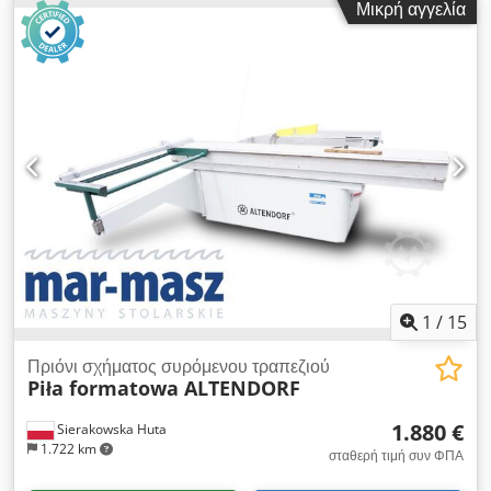
μήκος καροτσιού 3200 mm M44404 Γωνιακός φράκτης
Μικρή αγγελία
Ηλεκτρική ρύθμιση ύψους και κλίσης Διαστάσεις: 5000 x 1400
γωνίας, κοπή σε μήκος έως 3500 μ. M44443 Παράλληλος
x 1900 mm Βάρος περ. 1100 kg Τοποθεσία αποθήκευσης:
φράκτης CNC, πλάτος κοπής 1300 mm. M44450 Μπροστινός
Nattheim Dcsdpfx Amoy Tl Exs Tek
κύλινδρος στήριξης. M37003 Διακόπτης ενεργοποίησης/
απενεργοποίησης στο συρόμενο τραπέζι. Dcsdpfoiz Aufex
Am Tek Σημειώστε τα χρησιμοποιημένα μηχανήματα: -
Σφάλματα στις τεχνικές προδιαγραφές και με την επιφύλαξη
προηγούμενης πώλησης. - Οι αναγραφόμενες τιμές ισχύουν
ως τιμές παραλαβής από την τοποθεσία - δωρεάν φόρτωση! -
Τα μηχανήματα έχουν καθαριστεί και ελεγχθεί λειτουργικά. -
Όλα τα μηχανήματα αγοράζονται όπως φαίνονται χωρίς καμία
εγγύηση. Ο αγοραστής είναι ελεύθερος να επιθεωρήσει τα
μηχανήματα επί τόπου. - Ειδικές συμφωνίες είναι δυνατές μόνο
σε γραπτή μορφή. (Θα απαντήσουμε σε ερωτήματα μόνο αν
1
/
15
μας δώσετε τη διεύθυνση και τον αριθμό τηλεφώνου σας!)
Πριόνι σχήματος συρόμενου τραπεζιού
Piła formatowa ALTENDORF
1.880 €
Sierakowska Huta
1.722 km
σταθερή τιμή συν ΦΠΑ