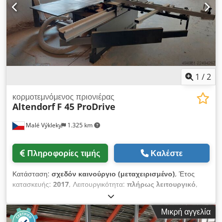
πανομοιότυπη απόσταση στον παράλληλο οδηγό • Διαγώνια
κοπή με επιπλέον περιθώριο • Υπολογιστική λειτουργία με
μεταφορά του αποτελ
1
/
2
κορμοτεμνόμενος πριονιέρας
Altendorf
F 45 ProDrive
Malé Výkleky
1.325 km
Πληροφορίες τιμής
Καλέστε
Κατάσταση:
σχεδόν καινούργιο (μεταχειρισμένο)
, Έτος
κατασκευής:
2017
, Λειτουργικότητα:
πλήρως λειτουργικό
,
Εξοπλισμός:
Σήμανση CE
, Πωλείται πριονοκορδέλα
διαμόρφωσης ALTENDORF, τύπου F45 ProDrive. Το μηχάνημα
Μικρή αγγελία
είναι σε άριστη κατάσταση και συνιστάται να το δείτε από