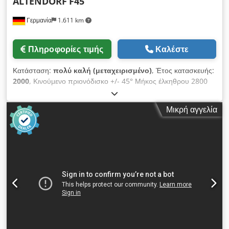
ALTENDORF
F45
Γερμανία
1.611 km
Πληροφορίες τιμής
Καλέστε
Κατάσταση:
πολύ καλή (μεταχειρισμένο)
, Έτος κατασκευής:
2000
, Κινούμενο πριονόδισκο +/- 45° Μήκος έλκηθρου 2800
mm Πλάτος κοπής 1440 mm Ισχύς κινητήρα 7,5 kW Ύψος
κοπής 150 mm Διάμετρος πριονόδισκου 450 mm Βάρος
Μικρή αγγελία
μηχανήματος περ. 1200 kg Dodpfsxcg Hgsx Am Tock
Διαστάσεις Μ-Π-Υ: 3,2 x 3,4 x 1,7 m Αυτό το πλαινόμενο
πριόνι βρίσκεται σε πολύ καλή κατάσταση, διαθέσιμο αμέσως
και μπορεί να παρουσιαστεί υπό τάση στον πωλητή.
ΠΕΡΙΓΡΑΦΗ: - Προετοιμασμένο για προκοπτικό συγκρότημα -
Πλαινόμενο πριόνι με κινούμενο πριονόδισκο και προκοπτικό
συγκρότημα για ακριβείς κοπές ξύλινων υλικών, επίπλων,
ειδικών επίπλων, κορνιζών παραθύρων, πορτών, πλακών,
πλαστικών, συνθετικών υλικών, αλουμινίου και άλλων – CE
πρότυπο.