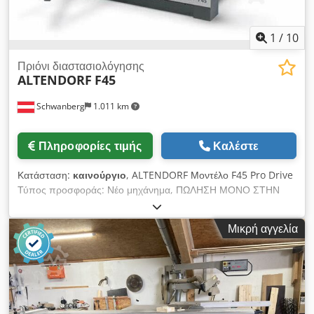
Dcsdpfextbtpsx Am Tek Περιλαμβανόμενες επιλογές: M45102
Παράλληλος οδηγός 1000 mm Digit_X M64300 Εμπρόσθιος
κύλινδρος στήριξης M99008 Βάση προτύπων
1
/
10
Πριόνι διαστασιολόγησης
ALTENDORF
F45
Schwanberg
1.011 km
Πληροφορίες τιμής
Καλέστε
Κατάσταση:
καινούργιο
, ALTENDORF Μοντέλο F45 Pro Drive
Τύπος προσφοράς: Νέο μηχάνημα, ΠΩΛΗΣΗ ΜΟΝΟ ΣΤΗΝ
ΑΥΣΤΡΙΑ! Άμεσα διαθέσιμο νέο μηχάνημα με ειδική τιμή
προσφοράς και πλήρη εγγύηση του κατασκευαστή. Έλεγχος
Μικρή αγγελία
Pro Drive: 3,5" με ξεχωριστό πληκτρολόγιο Αυτόματη
διόρθωση διαστάσεων στον παράλληλο και γωνιακό φράκτη
κατά την κλίση της μονάδας πριονίσματος Απλή βαθμονόμηση
των αξόνων Διαγνωστικά μηχανήματος, μετρητής ωρών
λειτουργίας, διασύνδεση USB Ανάκληση της τελευταίας
εισόδου μέτρησης (λειτουργία επιστροφής) 99 αποθηκεύσιμα