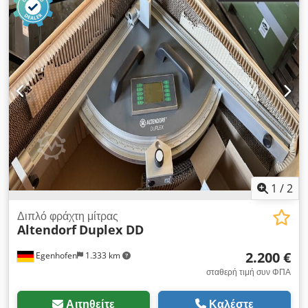
1
/
2
Διπλό φράχτη μίτρας
Altendorf
Duplex DD
2.200 €
Egenhofen
1.333 km
σταθερή τιμή συν ΦΠΑ
Αιτηθείτε
Καλέστε