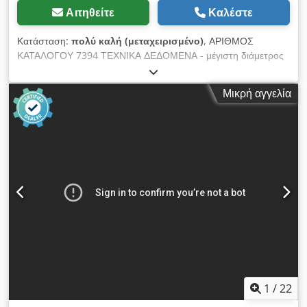
Αιτηθείτε
Καλέστε
Κατάσταση:
πολύ καλή (μεταχειρισμένο)
, ΑΡΙΘΜΟΣ
ΚΑΤΑΛΟΓΟΥ 7394 ΤΕΧΝΙΚΑ ΔΕΔΟΜΕΝΑ - μέγιστη διάμετρος
κεντρικού δίσκου 380mm - μέγιστο ύψος κοπής 110mm -
κεντρικός δίσκος ρυθμιζόμενος πάνω/κάτω - διάμετρος άξονα
Μικρή αγγελία
30mm - κλείδωμα άξονα - με συρόμενο τραπέζι - μήκος κοπής
με τραπέζι 2560mm - πλάτος κοπής με οδηγό 810mm - με
πλευρικό τραπέζι - κύριος κινητήρας 5,5kW - διαστάσεις
τραπεζιού 1250x730mm Dcsdpfxszh Hv Es Am Tok -
προστατευτικό καλύμματος δίσκου - διαστάσεις μήκους/
πλάτους/ύψους 2580x2570x1050mm - βάρος 780kg
ΠΛΕΟΝΕΚΤΗΜΑΤΑ – Γερμανικής κατασκευής – Μεταχειρισμένο
πριόνι, σε πολύ καλή κατάσταση Καθαρή τιμή: 7900 PLN
Καθαρή τιμή: 1880 EUR ανά ισοτιμία 4,2 EUR (Οι τιμές
ενδέχεται να αλλάξουν με μεγάλες διακυμάνσεις)
1
/
22