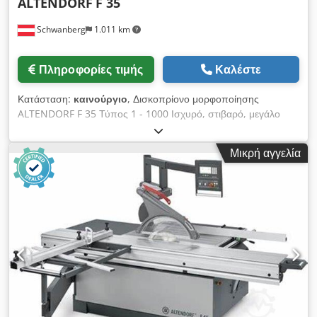
ALTENDORF
F 35
Schwanberg
1.011 km
Πληροφορίες τιμής
Καλέστε
Κατάσταση:
καινούργιο
, Δισκοπρίονο μορφοποίησης
ALTENDORF F 35 Τύπος 1 - 1000 Ισχυρό, στιβαρό, μεγάλο
ύψος κοπής – ιδανικό για μασίφ ξύλο! - Καινούργιο μηχάνημα -
άμεση παράδοση - Ισχύς κινητήρα 7,5 kW, 400 V, 50 Hz, 3
Μικρή αγγελία
ταχύτητες Ηλεκτροκίνητη ανύψωση και κλίση δίσκου Μεγάλο
κάλυμμα προστασίας Διπλό συρόμενο τραπέζι 3.200 mm
Προεγκατεστημένη προετοιμασία προεγχαράκτη Παράλληλος
οδηγός, πλάτος κοπής 1.000 mm Γωνιακός-μινταριστός
οδηγός 3.450 mm, χωρίς αντιστάθμιση μήκους Προέκταση/
διεύρυνση τραπεζιού: με ηλεκτροστατική βαφή Πεδίο
περιστροφής δίσκου: 0 - 46 ° Μήκος συρόμενου τραπεζιού:
3.200 mm Μήκος κοπής: 3.100 mm Πλάτος κοπής: 1.000 mm
Ύψος κοπής: 154 mm Μέγ. Ø δίσκου: 450 mm Διάσταση
οθόνης: 15 ίντσες Ύψος τραπεζιού εργασίας: 910 mm
Διάμετρος στομίων απορρόφησης: 80 + 120 mm