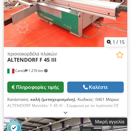
Μήκος μηχανήματος: 3000 mm Πλάτος μηχανήματος: 1700
mm Βάρος: 1000 kg
1
/
15
πριονοκορδέλα πλακών
ALTENDORF
F 45 III
Cantù
1.276 km
Πληροφορίες τιμής
Καλέστε
Κατάσταση:
καλή (μεταχειρισμένη)
, Κωδικός: 0461 Μάρκα:
ALTENDORF Μοντέλο: F 45 III - Σύμφωνα με τα πρότυπα CE
Πριόνι πάνελ 3 αξόνων με αριθμητικό έλεγχο (CNC) και λεπίδα
που ρυθμίζεται σε κλίση, για έπιπλα, έπιπλα κατά παραγγελία,
Μικρή αγγελία
πάνελ, πόρτες, ξύλινα κουφώματα παραθύρων, πλαστικά,
σύνθετα υλικά και διάφορα άλλα - Σύμφωνα με τα πρότυπα CE