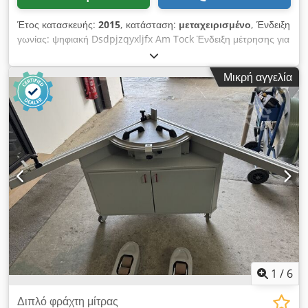
Έτος κατασκευής:
2015
, κατάσταση:
μεταχειρισμένο
, Ένδειξη
γωνίας: ψηφιακή Dsdpjzqyxljfx Am Tock Ένδειξη μέτρησης για
τα πτερύγια κοπής: ψηφιακή
Μικρή αγγελία
1
/
6
Διπλό φράχτη μίτρας