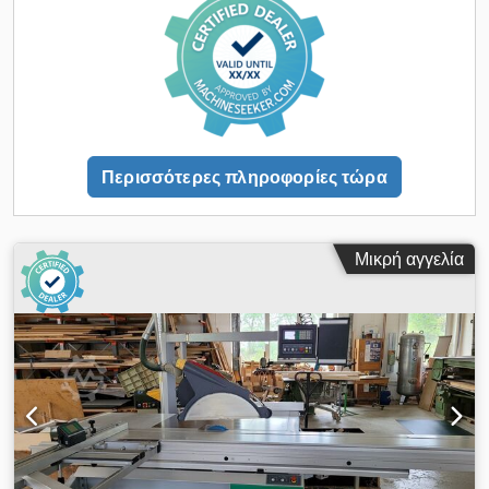
επιπλοποιεία και στον τομέα της εσωτερικής διακόσμησης.
Τεχνικά χαρακτηριστικά Κατασκευαστής: Altendorf Τύπος: F45
Έτος κατασκευής: 2007 Κύριος κινητήρας: 5,5 kW Τάση: 380
Volt Μήκος οδηγού: 2.800 mm Πλάτος τραπεζιού στα δεξιά
του πριονιού: 1.000 mm Μέγιστη διάμετρος πριονόδισκου:
550 mm Dcsdpfx Ajzm Hq Hom Tok Προετοιμασία για κοπή
με ριγέ Μοτοριζέ ρυθμιζόμενη ανύψωση Μοτοριζέ ρυθμιζόμενη
κλίση Ηλεκτρονικός έλεγχος με οθόνη Ηλεκτρονική ένδειξη για
Περισσότερες πληροφορίες τώρα
το ύψος κοπής και τη γωνία κλίσης Εξοπλισμός Ακριβής
οδηγός μορφοποίησης Ψηφιακή ένδειξη στον παράλληλο
οδηγό Laser Z Διπλός οδηγός γωνίας Σύστημα οδηγού INDEX
Μεγάλος προεξέχων πάγκος με τηλεσκοπικό οδηγό Άνω
Μικρή αγγελία
κάλυμμα αναρρόφησης Ανθεκτική βιομηχανική κατασκευή
Κατασκευασμένο στη Γερμανία Το μηχάνημα βρίσκεται σε καλή,
μεταχειρισμένη κατάσταση, με τις συνήθεις φθορές που
προκαλούνται από την παλαιότητα. Είναι ιδανικό για
επαγγελματική χρήση και μπορεί να ελεγχθεί και να δοκιμαστεί
κατόπιν συνεννόησης. Η μεταφορά είναι δυνατή με επιπλέον
χρέωση! Το μηχάνημα θα ελεγχθεί πριν από την πώληση.
Λόγω της ηλικίας του μεταχειρισμένου μηχανήματος, η εγγύηση
αποκλείεται σε περίπτωση πώλησης σε επαγγελματίες. Τα
τεχνικά χαρακτηριστικά και ο εξοπλισμός ενδέχεται να