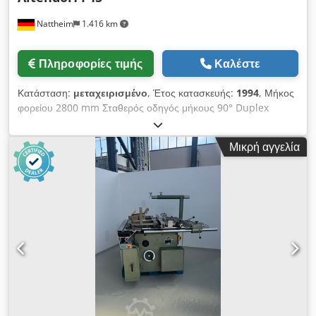
πριονολεπίδας 179 mm. (ενδεχομένως απαιτείται μερική
Nattheim
1.416 km
αποσυναρμολόγηση για την εγκατάσταση του προαιρετικού
εξοπλισμού). Επιπλέον, υπάρχει ο πίνακας ελέγχου σε ύψος
των ματιών, με τον οποίο μπορείτε να ρυθμίσετε το ύψος και
Πληροφορίες τιμής
Καλέστε
την γωνία της πριονολεπίδας, καθώς και, ανάλογα με την
επιλογή του πακέτου ελέγχου, την ταχύτητα και άλλες
Κατάσταση:
μεταχειρισμένο
, Έτος κατασκευής:
1994
, Μήκος
λειτουργίες. Ο νέος, μοντέρνος βιομηχανικός σχεδιασμός
φορείου 2800 mm Σταθερός οδηγός μήκους 90° Duplex
υπογραμμίζει την ξεχωριστή θέση της μάρκας Altendorf: Σε
Πλάτος κοπής 1300 mm με χειροκίνητη ρύθμιση 7,5 kW χωρίς
αυτό το κυκλικό πριόνι μορφοποίησης, ο χαρακτηριστικός
προγραντήρα Dcsdpfx Aozh Hwcom Tjk Τοποθεσία
σχεδιασμός συναντά την διαχρονική αισθητική. Το διπλό
Μικρή αγγελία
αποθήκευσης: Nattheim
κινούμενο τραπέζι της Altendorf είναι διάσημο για την ομαλή
του κίνηση και την ακριβή λειτουργία του. Μπορεί να κλειδωθεί
σε οποιαδήποτε θέση, χωρίς βαθμίδες. Οι μεγάλες διπλές
ρόδες διατηρούν το πάνω τμήμα του τραπεζιού σε απόλυτη
ευθυγράμμιση με το κάτω τμήμα, στις αντίστοιχες στρογγυλές
ράβδους κατεύθυνσης. Αυτή η ποιότητα κίνησης διατηρείται
ακόμη και κατά τη διάρκεια μακροχρόνιας χρήσης και έκθεσης
σε ρύπους. Η κατασκευή του τραπεζιού αποτελείται από ένα
εξαιρετικά άκαμπτο σύστημα πολλαπλών κοιλοτήτων.
Επιπλέον, υπάρχει ένας μπροστινός κύλινδρος στήριξης με
πλάτος 300 mm, ο οποίος παρέχει χρήσιμη υποστήριξη κατά