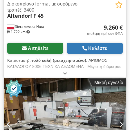
Δισκοπρίονο format με συρόμενο
τραπέζι 3400
Altendorf
F 45
9.260 €
Sierakowska Huta
1.722 km
σταθερή τιμή συν ΦΠΑ
Αιτηθείτε
Καλέστε
Κατάσταση:
πολύ καλή (μεταχειρισμένο)
, ΑΡΙΘΜΟΣ
ΚΑΤΑΛΟΓΟΥ 8006 ΤΕΧΝΙΚΑ ΔΕΔΟΜΕΝΑ - Μέγιστη διάμετρος
κύριου δίσκου με χαμηλότερο δίσκο: 350mm - Μέγιστη
διάμετρος κύριου δίσκου χωρίς χαμηλότερο δίσκο: 450mm -
Μικρή αγγελία
Ύψος κοπής με δίσκο 350mm: 100mm - Ηλεκτρική ρύθμιση
κύριου δίσκου (πάνω/κάτω + γωνία) - Ηλεκτρονική ένδειξη
γωνίας - Ηλεκτρική ρύθμιση χαμηλότερου δίσκου (πάνω/κάτω,
δεξιά/αριστερά) - Διάμετρος άξονα 30mm - Μπλοκάρισμα
άξονα - Με τραπέζι format - Μήκος κοπής στο τραπέζι
3400mm - Πλάτος κοπής στον οδηγό 1300mm - Με πλευρικό
τραπέζι - Με χαμηλότερο δίσκο - Μέγιστη διάμετρος
χαμηλότερου δίσκου 120mm - Διάμετρος άξονα 22mm -