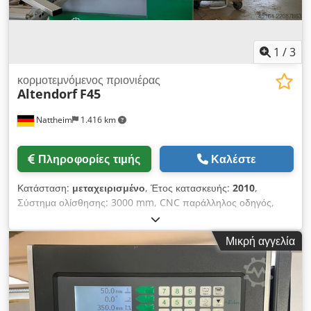
διαφέρουν. Επιφυλάσσουμε το δικαίωμα για τυπογραφικά
λάθη, ενδιάμεσες πωλήσεις και αλλαγές. Όλες οι πληροφορίες
παρέχονται χωρίς εγγύηση.
1
/
3
κορμοτεμνόμενος πριονιέρας
Altendorf
F45
Nattheim
1.416 km
Πληροφορίες τιμής
Καλέστε
Κατάσταση:
μεταχειρισμένο
, Έτος κατασκευής:
2010
,
Σύστημα ολίσθησης: 3000 mm, CNC παράλληλος οδηγός,
πλάτος κοπής 1000 mm. Κινητήρας: 5,5 kW ηλεκτροκίνητη
ρύθμιση ύψους και κλίσης. Κλίση 0,5 - 47°. Ψηφιακή ένδειξη
Μικρή αγγελία
κλίσης και ύψους κοπής. Διάμετρος πριονόδισκου: μέγ. 550
mm. Μέγιστο ύψος κοπής: 200 mm. Προετοιμασμένο για
προκοπτικό. Πίνακας ελέγχου στο ύψος των ματιών,
περιστρεφόμενος. Μπροστινό τραπέζι, περιστρεφόμενο.
Προέκταση τραπεζιού 840 mm. Γωνιακός οδηγός 3200 mm