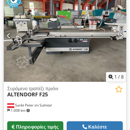
κοντά. Μπορείτε να το δοκιμάσετε σε λειτουργία έως το τέλος
του Αυγούστου 2026. Παρακαλώ υποβάλετε την προσφορά
σας για την τιμή. Περιγραφή του μηχανήματος: Dsdpfx
Amezrtb No Tock F45 Pro Drive, βασικό μηχάνημα CNC με
ανύψωση και κλίση του κύριου δίσκου: - άνω πίνακας ελέγχου
- κινητήρας 5,5 kW - 3.400-5.000 στροφές ανά λεπτό -
προκοπή σε 2 άξονες - ρύθμιση CNC από τον πίνακα -
υποδοχή για σημειώσεις - μετακίνηση 3200 mm, κουμπιά
ελέγχου στη μετακίνηση - ψηφιακή ένδειξη L - ανάγνωση 2
σταθερών στο διαμήκη οδηγό - παράλληλος οδηγός CNC 1300
mm - πνευματικός κύλινδρος, συμπεριλαμβανομένου
τηλεχειριστηρίου.
1
/
8
Συρόμενο τραπέζι πριόνι
ALTENDORF
F25
Sankt Peter im Sulmtal
1.008 km
Πληροφορίες τιμής
Καλέστε