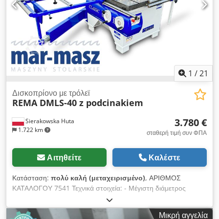
1
/
21
Δισκοπρίονο με τρόλεϊ
REMA DMLS-40 z podcinakiem
3.780 €
Sierakowska Huta
1.722 km
σταθερή τιμή συν ΦΠΑ
Αιτηθείτε
Καλέστε
Κατάσταση:
πολύ καλή (μεταχειρισμένο)
, ΑΡΙΘΜΟΣ
ΚΑΤΑΛΟΓΟΥ 7541 Τεχνικά στοιχεία: - Μέγιστη διάμετρος
κύριου δίσκου (χωρίς προεγκοπή): 400mm - Μέγιστη
διάμετρος κύριου δίσκου (με προεγκοπή): 350mm - Διάμετρος
Μικρή αγγελία
οπής δίσκου: 30mm - Μέγιστο ύψος κοπής για δίσκο 400mm