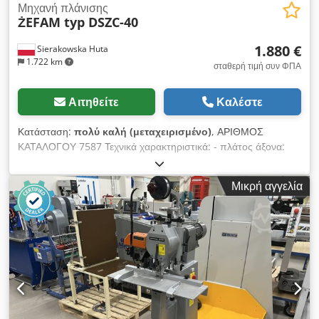
Μηχανή πλάνισης
ŻEFAM typ DSZC-40
1.880 €
Sierakowska Huta
1.722 km
σταθερή τιμή συν ΦΠΑ
Αιτηθείτε
Καλέστε
Κατάσταση:
πολύ καλή (μεταχειρισμένο)
, ΑΡΙΘΜΟΣ
ΚΑΤΑΛΟΓΟΥ 7587 Τεχνικά χαρακτηριστικά: - πλάτος άξονα:
410 mm - αριθμός μαχαιριών: 3 τεμ. Cjdpezmhacsfx Agujha -
φρένο - μήκος τραπεζιών: 2540 mm - τραπέζια από
Μικρή αγγελία
χυτοσίδηρο - και τα δύο τραπέζια ρυθμιζόμενα - αυθεντικός
οδηγός από χυτοσίδηρο ρυθμιζόμενος σε γωνία - κινητήρας: 3
kW - διαστάσεις (Μ/Π/Υ): 2540x1000x1050 mm - βάρος: 730
kg Πλεονεκτήματα: – πολωνικής κατασκευής – άξονας με 3
μαχαίρια – μεταχειρισμένος ισοπεδωτής – άριστη κατάσταση
Καθαρή τιμή: 7.900 PLN Καθαρή τιμή: 1.880 EUR Καθαρή τιμή
με τιμή συναλλάγματος 4,2 PLN/EUR (σε περίπτωση
σημαντικών διακυμάνσεων της ισοτιμίας, η τιμή ενδέχεται να
αλλάξει)