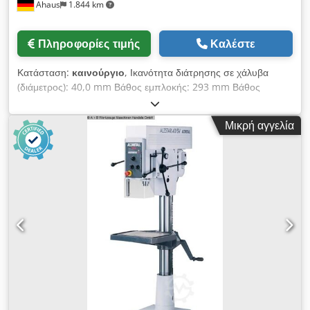
Ahaus
1.844 km
Πληροφορίες τιμής
Καλέστε
Κατάσταση:
καινούργιο
, Ικανότητα διάτρησης σε χάλυβα
(διάμετρος): 40,0 mm Βάθος εμπλοκής: 293 mm Βάθος
διάτρησης: 120 mm Κώνος Morse: 3 MK Τραπέζι: 515 x 360
mm Ταχύτητα περιστροφής: 160 - 2250 στροφές/λεπτό
Μικρή αγγελία
Διάμετρος στήλης: 115 mm Τροφοδοσία: 0,10 + 0,20 mm/
περιστροφή Υποδοχές τύπου Τ: 2 x 14 x 224 mm Απόσταση
άξονα - τραπέζι: 117 / 701 mm Ισχύς κινητήρα: 1,45 / 1,90 kW
Βάρος: 285 kg Ύψος μηχανήματος: 1840 mm ΝΕΑ ΣΕΙΡΑ
ΜΟΝΤΕΛΩΝ ALZMETALL Οθόνη 7'' TFT-LCD με λειτουργία
αφής: * Ρύθμιση επιθυμητών στροφών ατράκτου * Ένδειξη
πραγματικών στροφών * Ενσωματωμένη ένδειξη βάθους
διάτρησης * Με λειτουργία αφής για λήψη σημείου μηδέν *
Εικονική κλίμακα βάθους διάτρησης στην οθόνη * Εμφάνιση
κατάστασης μηχανήματος και προειδοποιητικά μηνύματα στην
οθόνη * Πληροφορίες συντήρησης * Επιλογή γλώσσας
χειρισμού: DE/EN/FR/ES/IT/NL/RU Chedexab Rhopfx Agusa
Εξοπλισμός: - Ατέρμονη ρύθμιση ταχύτητας μέσω μοχλού