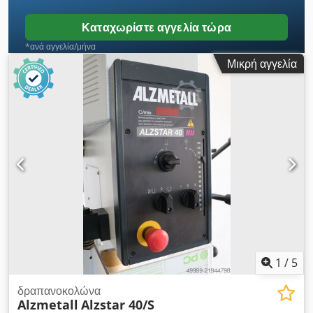
ασφάλιση) για άμεση διακοπή λειτουργίας - διακόπτης για
περιστροφή δεξιόστροφα και αριστερόστροφα - εγχειρίδιο
Καταχωρίστε αγγελία τώρα
χρήσης (PDF)
*ανά αγγελία/μήνα
Μικρή αγγελία
1
/
5
δραπανοκολώνα
Alzmetall
Alzstar 40/S