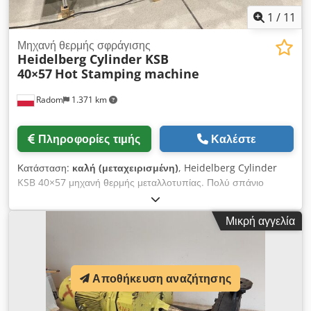
1
/
11
Μηχανή θερμής σφράγισης
Heidelberg Cylinder KSB
40×57
Hot Stamping machine
Radom
1.371 km
Πληροφορίες τιμής
Καλέστε
Κατάσταση:
καλή (μεταχειρισμένη)
, Heidelberg Cylinder
KSB 40×57 μηχανή θερμής μεταλλοτυπίας. Πολύ σπάνιο
μοντέλο στην αγορά. Η μηχανή είναι έτοιμη για λειτουργία και
σε πολύ καλή κατάσταση. Μετά από επιθεώρηση.
Μικρή αγγελία
Εργοστασιακά εγκατεστημένη νέα μονάδα θερμής
μεταλλοτυπίας. Κατάλληλη για κοπτική διαμόρφωση. Κεντρική
λίπανση. Μορφή 40x57 εκ. Βάρος 3500 κιλά. Τροφοδοσία
ρεύματος 380V. Περιλαμβάνονται επιπλέον εξαρτήματα,
Αποθήκευση αναζήτησης
πληρωτικά και κλειδαριές τυπογραφίας. Chjdpfx Aezc
Rxboguja