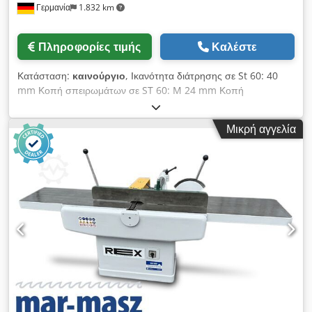
Γερμανία
1.832 km
ατράκτου 160-2250 rpm
Πληροφορίες τιμής
Καλέστε
Κατάσταση:
καινούργιο
, Ικανότητα διάτρησης σε St 60: 40
mm Κοπή σπειρωμάτων σε ST 60: M 24 mm Κοπή
σπειρωμάτων σε GG 20: M 30 Διαδρομή διάτρησης: 120 mm
Σύντομη άτρακτος: MK 3 Βραχίονας απόστασης: 293 mm
Μικρή αγγελία
Διάμετρος κολώνας: 115 mm Επιφάνεια τραπεζιού -
χρησιμοποιήσιμη: 514 x 360 mm Αριθμός αυλακώσεων T -
πλάτος - απόσταση: 2 x 14 x 224 mm Απόσταση άτρακτου-
τραπέζι μηχανής ελάχιστο/μέγιστο: 117 / 701 mm
Τροφοδοσία: 0,10 + 0,20 mm/στροφή Στροφές ατράκτου: 160
- 2250 στροφές/λεπτό Συνολική ισχύς απαιτούμενη: 1,45 / 1,9
kW Ύψος μηχανής: 1840 mm Βάρος μηχανής περ.: 285 kg
Κολωνοειδές δράπανο ALZMETALL ALZSTAR 40 SV με
σύστημα ψυκτικού τύπου Β που αποτελείται από: Ξεχωριστό
δοχείο, αντλία με διακόπτη προστασίας κινητήρα, πλήρη
διανομέα. Τυπικός εξοπλισμός: - Κουμπί μανιταριού (μονής
θέσης) για ΕΚΤΑΚΤΗ ΔΙΑΚΟΠΗ - Διακόπτης για δεξιό/
αριστερόστροφη κίνηση - Διακόπτης προστασίας κινητήρα -