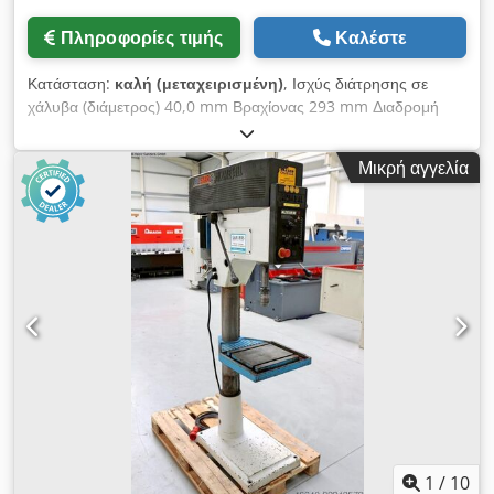
Πληροφορίες τιμής
Καλέστε
Κατάσταση:
καλή (μεταχειρισμένη)
, Ισχύς διάτρησης σε
χάλυβα (διάμετρος) 40,0 mm Βραχίονας 293 mm Διαδρομή
διάτρησης 140 mm Κώνος Morse 3 MK Επιφάνεια εργασίας:
510 x 360 mm Ταχύτητα περιστροφής 160 - 2.250 στροφές/
Μικρή αγγελία
λεπτό Διάμετρος στήλης 115 mm Συνολική απαιτούμενη ισχύς
1,45 / 1,90 kW Βάρος 270 kg Διαστάσεις (Μ-Π-Υ) 500 x 800 x
1920 mm Εξοπλισμός: - ανθεκτική μηχανή διάτρησης με στήλη
- ομαλή ρύθμιση ταχύτητας (μέσω ιμάντα) - κινητήρας με
δυνατότητα αλλαγής κατεύθυνσης περιστροφής Csdjzl E
Uzjpfx Aguoha - ρυθμιζόμενος οδηγός βάθους διάτρησης -
επιφάνεια εργασίας με 2 αυλακώσεις σε σχήμα Τ * ρυθμιζόμενη
σε ύψος μέσω χειροκίνητης μανιβέλας - μανιτάρι κουμπί (με
ασφάλιση) για έκτακτη διακοπή - διακόπτης αλλαγής
κατεύθυνσης για δεξιά και αριστερή περιστροφή - πεντάλ για
δεξιά και αριστερή περιστροφή - εγχειρίδιο χρήσης (PDF)
1
/
10