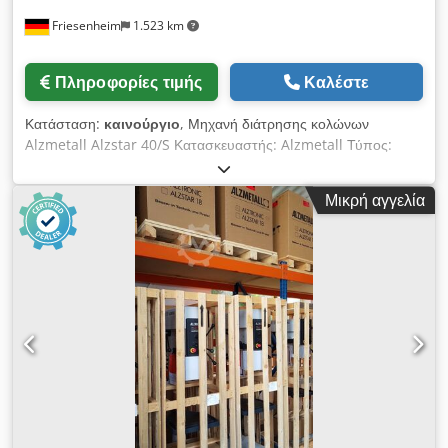
Friesenheim
1.523 km
Πληροφορίες τιμής
Καλέστε
Κατάσταση:
καινούργιο
, Μηχανή διάτρησης κολώνων
Alzmetall Alzstar 40/S Κατασκευαστής: Alzmetall Τύπος:
Alzstar 40/S Κατάσταση: καινούργιο Δυνατότητα διάτρησης
χάλυβας E335 (St 60) 40 mm Κοντός άξονας MK 3 Διαδρομή
Μικρή αγγελία
ατράκτου 120 mm Προβολή 293 χλστ Chedey S Ar Topfx
Agusa Διάμετρος στήλης 115 mm Τραπέζι μηχανής,
χρησιμοποιήσιμο στήριγμα 514 x 360 mm Υποδοχές T,
αριθμός x πλάτος x απόσταση 2 x 14 x 224 mm Πίνακας
ατράκτου απόστασης ελάχ./μέγ. 117/701 χλστ Χέρι
τροφοδοσίας Ύψος μηχανής χωρίς επιλογές περίπου 1840
mm Καθαρό βάρος περίπου 270 kg Ταχύτητα ατράκτου
στροφές ανά λεπτό 160-2250