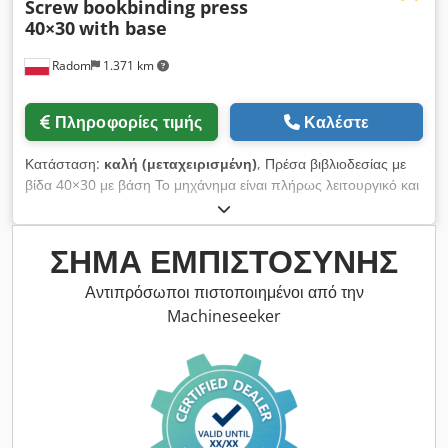
Screw bookbinding press
40×30
with base
Radom
1.371 km
Πληροφορίες τιμής
Καλέστε
Κατάσταση:
καλή (μεταχειρισμένη)
, Πρέσα βιβλιοδεσίας με
βίδα 40×30 με βάση Το μηχάνημα είναι πλήρως λειτουργικό και
έτοιμο προς χρήση. Chjdpezdat Refx Aguoa Διαστάσεις:
400×300 mm Πίεση: 3 τόνοι Κατασκευάστηκε στη Γερμανία.
ΣΉΜΑ ΕΜΠΙΣΤΟΣΎΝΗΣ
Αντιπρόσωποι πιστοποιημένοι από την
Machineseeker