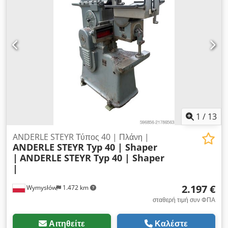
μπλοκ και δετών. Codpfx Ajzhi Uwegusha
1
/
13
ANDERLE STEYR Τύπος 40 | Πλάνη |
ANDERLE STEYR Typ 40 | Shaper
|
ANDERLE STEYR Typ 40 | Shaper
|
2.197 €
Wymysłów
1.472 km
σταθερή τιμή συν ΦΠΑ
Αιτηθείτε
Καλέστε