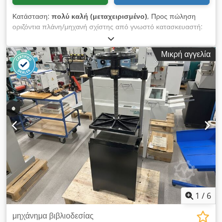
Κατάσταση:
πολύ καλή (μεταχειρισμένο)
, Προς πώληση
οριζόντια πλάνη/μηχανή σχίστης από γνωστό κατασκευαστή:
Ing. Karl Anderle, Steyr (Αυστρία) Στιβαρή, βαριά βιομηχανική
μηχανή – ιδανική για εργαστήριο, κατασκευή εργαλείων ή
Μικρή αγγελία
παραγωγή. 📊 Τεχνικά χαρακτηριστικά: Κατασκευαστής: Ing.
Karl Anderle Τύπος: 40 Έτος κατασκευής: 1962 Αριθμός
μηχανής: 948/336 Ταχύτητες λειτουργίας: 30 / 60 / 90 / 180
διαδρομές/λεπτό ⚡ Στοιχεία κινητήρα: Κατασκευαστής: FFD
Wien Τύπος: DU 1,5/2/4 Ισχύς: 2 / 1,5 PS Τροφοδοσία: 380 V
Ρεύμα: 3,3 / 2,9 A Στροφές: 2800 / 1400 σαλ Συχνότητα: 50 Hz
Cedpsy E N Tdofx Agusha 2-τάχυτος κινητήρας ✅
Κατάσταση: Μεταχειρισμένο μηχάνημα Κανονικά ίχνη χρήσης
Καλή τεχνική κατάσταση Πλήρες – όπως στις φωτογραφίες 📹
Δυνατότητα αποστολής βίντεο λειτουργίας (WhatsApp) 🚚
Μεταφορά: Αποστολή σε παλέτα δυνατή Παραλαβή με δικά
σας μέσα Βοηθάμε με την οργάνωση της μεταφοράς
1
/
6
μηχάνημα βιβλιοδεσίας