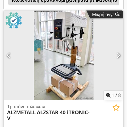
(kW): 1,45 / 1,9 Εύρος ταχύτητας (r/min): 160 - 2250 Βάρος
(kg): 285
Μικρή αγγελία
1
/
8
Τρυπάνι πυλώνων
ALZMETALL
ALZSTAR 40 iTRONIC-
V