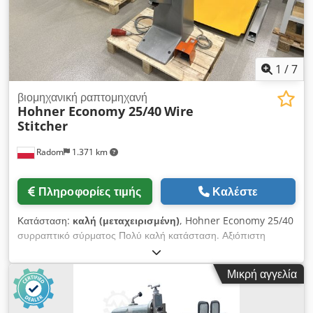
1
/
7
βιομηχανική ραπτομηχανή
Hohner Economy 25/40
Wire
Stitcher
Radom
1.371 km
Πληροφορίες τιμής
Καλέστε
Κατάσταση:
καλή (μεταχειρισμένη)
, Hohner Economy 25/40
συρραπτικό σύρματος Πολύ καλή κατάσταση. Αξιόπιστη
μηχανή με θρυλική ανθεκτικότητα. Τεχνικές προδιαγραφές:
Ικανότητα: 206 κύκλοι/λεπτό Πάχος ραφής: 25mm (διάτρηση
Μικρή αγγελία
έως 40mm χωρίς κλείσιμο του συρραπτικού από κάτω)
Διάμετρος σύρματος: μέγ. 1mm Τροφοδοσία: 380V Βάρος:
240kg Η μηχανή διαθέτει ρυθμιζόμενο τραπέζι για συρραφή