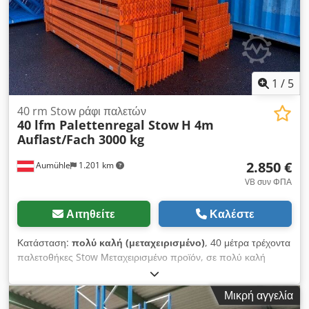
μετάδοσης: i = 35,00 Έξοδος ταχύτητας: 40 στροφές/λεπτό
Κατασκευαστής κινητήρα: NORD Τύπος κινητήρα: SK 71L/4
Chjdpfx Aoznk U Eeguja Ισχύς: 0,37 kW Τάση τροφοδοσίας:
230/400 V Δ/Y (50 Hz) 265/460 V Δ/Y (60 Hz) Ταχύτητα
κινητήρα: 1360 στροφές/λεπτό (50 Hz) 1630 στροφές/λεπτό
(60 Hz) Βαθμός προστασίας: IP55 Κατηγορία μόνωσης: F
1
/
5
Λειτουργία: S1
40 rm Stow ράφι παλετών
40 lfm Palettenregal Stow
H 4m
Auflast/Fach 3000 kg
2.850 €
Aumühle
1.201 km
VB συν ΦΠΑ
Αιτηθείτε
Καλέστε
Κατάσταση:
πολύ καλή (μεταχειρισμένο)
, 40 μέτρα τρέχοντα
παλετοθήκες Stow Μεταχειρισμένο προϊόν, σε πολύ καλή
κατάσταση, δείτε τις φωτογραφίες. Ύψος 4 μ. Βάθος 100 εκ.
Μήκος δοκού 2,70 μ. Μέγιστο φορτίο ανά ράφι: 3000 κιλά
Μικρή αγγελία
Πλαίσιο μπλε Δοκοί πορτοκαλί Τιμή διαπραγματεύσιμη: 2.850 €