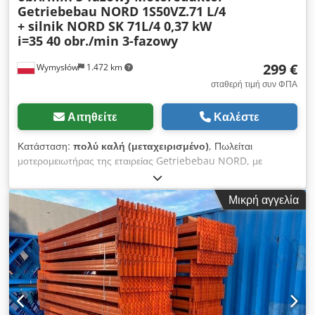
Getriebebau NORD 1S50VZ.71 L/4
+ silnik NORD SK 71L/4 0,37 kW
i=35 40 obr./min 3-fazowy
299 €
Wymysłów
1.472 km
σταθερή τιμή συν ΦΠΑ
Αιτηθείτε
Καλέστε
Κατάσταση:
πολύ καλή (μεταχειρισμένο)
, Πωλείται
μοτερομειωτήρας της εταιρείας Getriebebau NORD, με
μειωτήρα ελικοειδούς μετάδοσης και τριφασικό κινητήρα. Η
συσκευή είναι πλήρως λειτουργική, έχει ελεγχθεί και είναι έτοιμη
Μικρή αγγελία
για χρήση. Η τεχνική κατάσταση είναι πολύ καλή, με
φυσιολογικά οπτικά σημάδια χρήσης που προκύπτουν από τη
λειτουργία της. Ο μοτερομειωτήρας είναι ιδανικός για την
κίνηση μεταφορικών ταινιών, δοσομετρικών μηχανισμών,
βιομηχανικών μηχανημάτων, αναδευτήρων και άλλων
συσκευών που απαιτούν υψηλή ροπή στρέψης σε χαμηλές
ταχύτητες. Τεχνικά χαρακτηριστικά: Κατασκευαστής μειωτήρα:
Getriebebau NORD Τύπος μειωτήρα: 1S50VZ.71 L/4 Λόγος