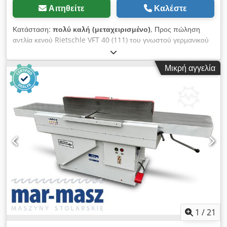
ένα ολοκληρωμένο πακέτο: 1. Πακέτο αγοράς με σταθερή τιμή:
Αιτηθείτε
Καλέστε
Αγορά εμπορευμάτων, εξοπλισμού και πλήρους αποθέματος,
συμπεριλαμβανομένης της πλήρους εκκαθάρισης. 2.
Κατάσταση:
πολύ καλή (μεταχειρισμένο)
, Προς πώληση
Δημοπρασία με προμήθεια: Διεξαγωγή δημοπρασιών για
αντλία κενού Rietschle VFT 40 (111) του γνωστού γερμανικού
λογαριασμό πελατών. Οι ολοκληρωμένες υπηρεσίες μας από
κατασκευαστή. Η συσκευή προορίζεται για βιομηχανικές
τους δικούς μας υπαλλήλους: καταλογοποίηση, προετοιμασία
εφαρμογές που απαιτούν δημιουργία κενού, μεταξύ άλλων σε
γραφεί
Μικρή αγγελία
μηχανές συσκευασίας, εκτυπώσεως, ξυλουργίας, CNC και
συστήματα μεταφοράς με υποπίεση. Η αντλία είναι
εξοπλισμένη με τριφασικό κινητήρα Flender ATB-Loher ισχύος
1,5 kW και τοποθετημένη σε στιβαρή βάση συναρμολόγησης.
Τεχνικά χαρακτηριστικά: Κατασκευαστής: Rietschle Μοντέλο:
VFT 40 (111) Έτος κατασκευής: 1996 Χώρα προέλευσης:
Γερμανία Τύπος: αντλία κενού Απόδοση: 40 m³/h (50 Hz) 48
m³/h (60 Hz) Μέγιστο υπόκεντρο (τελική πίεση): 150 mbar
(abs) Ισχύς κινητήρα: 1,5 kW (50 Hz) / 1,8 kW (60 Hz) Στροφές:
1420 σ.α.λ. (50 Hz) 1680 σ.α.λ. (60 Hz) Τροφοδοσία: 3×400 V
Κλάση προστασίας κινητήρα: IP54 Σειριακός αριθμός: 1749048
Κατάσταση: Μεταχειρισμένη. Οπτική κατάσταση σύμφωνα με
τις φωτογραφίες. Chodpfoziw N Sox Aguoa Στιβαρή
κατασκευή, έτοιμη για περαιτέρω χρήση.
1
/
21