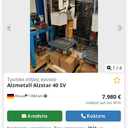
1
/
4
Τρυπάνι στήλης κουτιού
Alzmetall
Alzstar 40 SV
7.980 €
Ahaus
1.846 km
σταθερή τιμή συν ΦΠΑ
Αιτηθείτε
Καλέστε
Κατάσταση:
καινούργιο
, Έτος κατασκευής:
2024
, ==