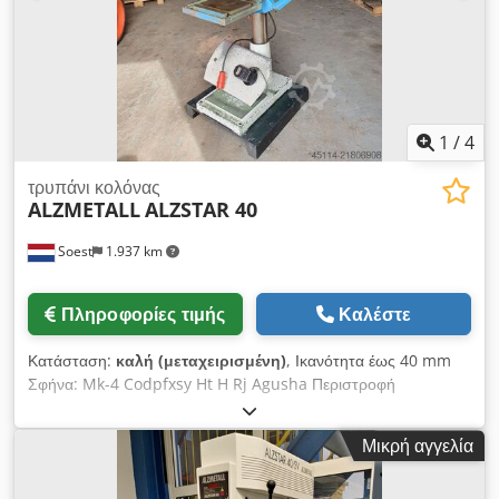
πρόωσης - προστατευτικό άξονα με ηλεκτρική ασφάλεια -
καλώδιο 2 m με βύσμα 16A - εγχειρίδιο χρήσης στα γερμανικά
συμπεριλαμβανομένου ειδικού εξοπλισμού: - σύστημα ψύξης
"Β" θέση 25.
1
/
4
τρυπάνι κολόνας
ALZMETALL
ALZSTAR 40
Soest
1.937 km
Πληροφορίες τιμής
Καλέστε
Κατάσταση:
καλή (μεταχειρισμένη)
, Ικανότητα έως 40 mm
Σφήνα: Mk-4 Codpfxsy Ht H Rj Agusha Περιστροφή
αριστερόστροφα/δεξιόστροφα Μεταβλητή ταχύτητα με
μετάδοση μεταβλητού (variator)
Μικρή αγγελία