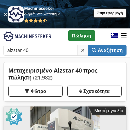
Machineseeker
Στην εφαρμογή
Δωρεάν στο κατάστημα
Πώληση
Αναζήτηση
Μεταχειρισμένο Alzstar 40 προς
πώληση
(21.982)
Φίλτρο
Σχετικότητα
Μικρή αγγελία