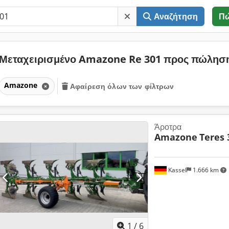
Αναζήτηση
Π
Μεταχειρισμένο Amazone Re 301 προς πώλησ
Amazone
Αφαίρεση όλων των φίλτρων
Άροτρα
Amazone
Teres 
Kassel
1.666 km
1
/
6