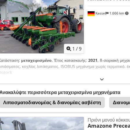
Kassel
1.666 km
1
/
9
Κατάσταση:
μεταχειρισμένο
, Έτος κατασκευής:
2021
, 8-σειριακή μηχα
λιπάσματος, κοχλίας λιπάσματος, ISOBUS μηχάνημα χωρίς τερματικό, έ
Usgock
Ανακαλύψτε περισσότερα μεταχειρισμένα μηχανήματα
Λιπασματοδιανομέας & διανομέας ασβέστη
Διανομ
Πριόνι μονού κόκκο
Amazone
Precea