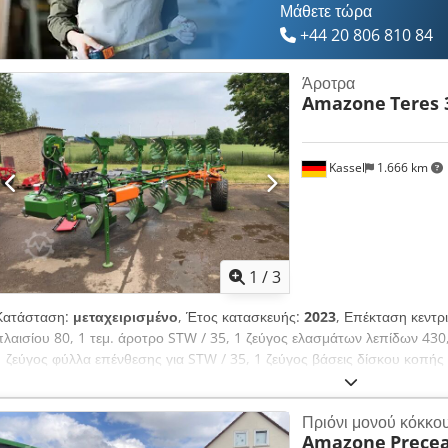
Μάθετε τώρα
+44 20 806 810 84
Άροτρα
Amazone
Teres 
Kassel
1.666 km
1
/
3
Κατάσταση:
μεταχειρισμένο
, Έτος κατασκευής:
2023
, Επέκταση κεντρ
πλαισίου 80, 1 τεμ. άροτρο STW / 35, 1 ζεύγος ελασμάτων λεπίδων 430
1 ζεύγος φύλλα επένθεσης για STW / 35, 1 ζεύγος βάσεις δίσκου κοπής
και ελατηριωτό, 1 Djdor Ucigopfx Acgock
Πριόνι μονού κόκκο
Amazone
Precea