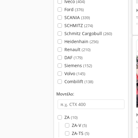
Iveco
(404)
Ford
(376)
SCANIA
(339)
SCHMITZ
(274)
Schmitz Cargobull
(260)
Heidenhain
(256)
Renault
(210)
DAF
(179)
Siemens
(152)
Volvo
(145)
Combilift
(138)
Μοντέλο:
ZA
(10)
ZA-V
(5)
ZA-TS
(5)