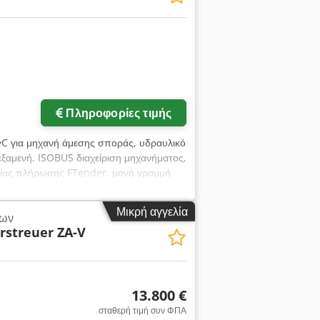
Ζητήστε περισσότερες
φωτογραφίες
Πληροφορίες τιμής
eC για μηχανή άμεσης σποράς, υδραυλικό
ξαμενή, ISOBUS διαχείριση μηχανήματος,
χλίας πλήρωσης FTender, μονή γραμμή
mrex Acgek
Μικρή αγγελία
των
rstreuer ZA-V
13.800 €
σταθερή τιμή συν ΦΠΑ