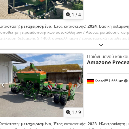
1
/
4
Κατάσταση:
μεταχειρισμένο
, Έτος κατασκευής:
2024
, Βασική δεξαμεν
Τοποθέτηση προειδοποιητικών αυτοκόλλητων / Άξονας μετάδοσης κίνη
Επέκταση δεξαμενής S 1400, συγκολλημένη / εργοστασιακά τοποθετημέ
Πίσω φωτισμός LED / Υπολογιστής χειρισμού Easy Dedouhp Ehopfx A
Πριόνι μονού κόκκο
Amazone
Precea
Kassel
1.666 km
1
/
9
Κατάσταση:
μεταχειρισμένο
, Έτος κατασκευής:
2023
, Ηλεκτροκίνητη 