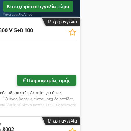
Καταχωρίστε αγγελία τώρα
*ανά αγγελία/μήνα
Μικρή αγγελία
300 V 5+0 100
Πληροφορίες τιμής
ικής υδραυλικής Grindel για ύψος
, 1 ζεύγος βαρέως τύπου αιχμές λεπίδας,
 για Variopf δίσκο κοπής D 500 οδοντωτό
Μικρή αγγελία
υ
 8002