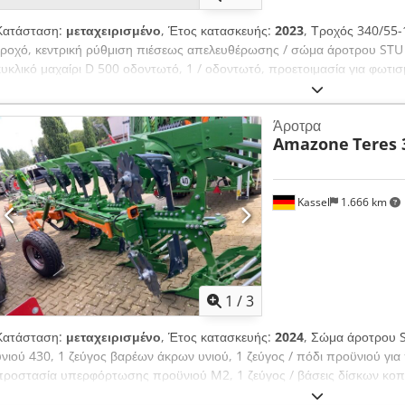
Κατάσταση:
μεταχειρισμένο
, Έτος κατασκευής:
2023
, Τροχός 340/55
τροχό, κεντρική ρύθμιση πιέσεως απελευθέρωσης / σώμα άροτρου STU 
κυκλικό μαχαίρι D 500 οδοντωτό, 1 / οδοντωτό, προετοιμασία για φωτι
Άροτρα
Amazone
Teres 
Kassel
1.666 km
1
/
3
Κατάσταση:
μεταχειρισμένο
, Έτος κατασκευής:
2024
, Σώμα άροτρου 
υνιού 430, 1 ζεύγος βαρέων άκρων υνιού, 1 ζεύγος / πόδι προϋνιού γι
προστασία υπερφόρτωσης προϋνιού M2, 1 ζεύγος / βάσεις δίσκων κοπ
πλακίδια, 1 ζεύγος / προσαρμογή σώματος μετά μετάλλαξης. Dedpet A