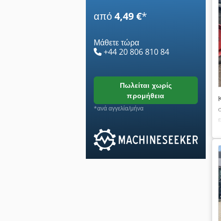
από
4,49 €
*
Μάθετε τώρα
+44 20 806 810 84
πωλείται χωρίς
προμήθεια
*ανά αγγελία/μήνα