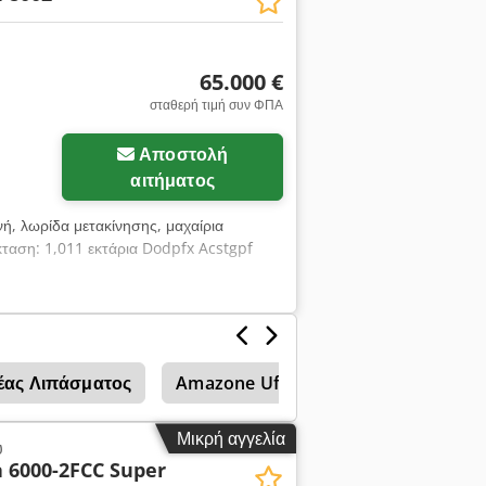
65.000 €
σταθερή τιμή συν ΦΠΑ
Αποστολή
αιτήματος
νή, λωρίδα μετακίνησης, μαχαίρια
κταση: 1,011 εκτάρια Dodpfx Acstgpf
έας Λιπάσματος
Amazone Uf 901
Amazone Uf 1
Μικρή αγγελία
υ
 6000-2FCC Super