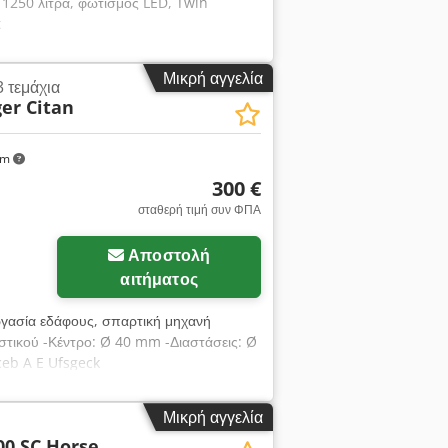
 1250 λίτρα, φωτισμός LED, Twin
k
Μικρή αγγελία
3 τεμάχια
er Citan
km
300 €
σταθερή τιμή συν ΦΠΑ
Αποστολή
αιτήματος
εργασία εδάφους, σπαρτική μηχανή
τικού -Κέντρο: Ø 40 mm -Διαστάσεις: Ø
ceb A E Ufsgeck
Μικρή αγγελία
00 SC Horse