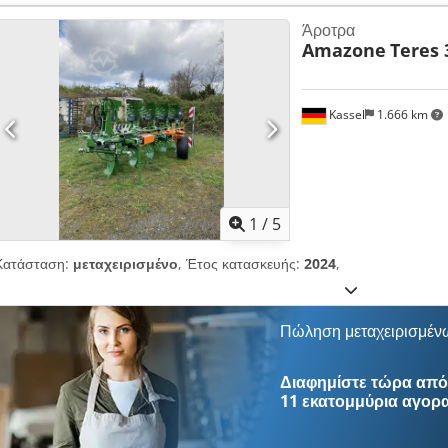
Άροτρα
Amazone
Teres 
Kassel
1.666 km
1
/
5
Κατάσταση:
μεταχειρισμένο
, Έτος κατασκευής:
2024
,
Πώληση μεταχειρισμέν
Διαφημίστε τώρα από 
11 εκατομμύρια αγορ