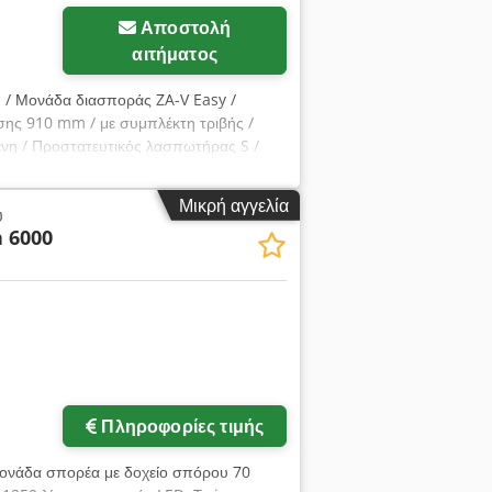
Αποστολή
αιτήματος
ή / Μονάδα διασποράς ZA-V Easy /
σης 910 mm / με συμπλέκτη τριβής /
νη / Προστατευτικός λασπωτήρας S /
cgsck
Μικρή αγγελία
υ
 6000
Πληροφορίες τιμής
μονάδα σπορέα με δοχείο σπόρου 70