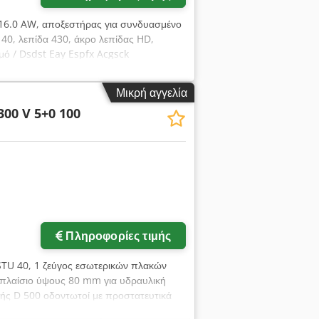
-16.0 AW, αποξεστήρας για συνδυασμένο
40, λεπίδα 430, άκρο λεπίδας HD,
σμό / Dsdst Eay Espfx Acgsck
Μικρή αγγελία
300 V 5+0 100
Πληροφορίες τιμής
STU 40, 1 ζεύγος εσωτερικών πλακών
α πλαίσιο ύψους 80 mm για υδραυλική
ής D 500 οδοντωτοί με προστατευτικά
 Udyefx Acgock