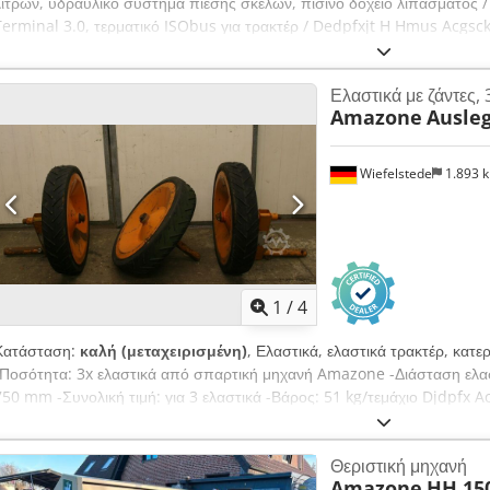
λίτρων, υδραυλικό σύστημα πίεσης σκελών, πισινό δοχείο λιπάσματος /
Terminal 3.0, τερματικό ISObus για τρακτέρ / Dedpfxjt H Hmus Acgsc
Ελαστικά με ζάντες, 
Amazone
Ausleg
Wiefelstede
1.893 
1
/
4
Κατάσταση:
καλή (μεταχειρισμένη)
, Ελαστικά, ελαστικά τρακτέρ, κατ
-Ποσότητα: 3x ελαστικά από σπαρτική μηχανή Amazone -Διάσταση ελασ
750 mm -Συνολική τιμή: για 3 ελαστικά -Βάρος: 51 kg/τεμάχιο Djdpfx A
Θεριστική μηχανή
Amazone
HH 15