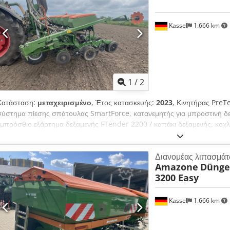
Kassel
1.666 km
1
/
2
Κατάσταση:
μεταχειρισμένο
, Έτος κατασκευής:
2023
, Κινητήρας PreT
σύστημα πίεσης σπάτουλας SmartForce, κατανεμητής για μπροστινή δε
εμπρόσθιο εξάρτημα δεξαμενής FTender 2200 / καπάκι δεξαμενής, κο
μεταφοράς, αυτόνομη / ISOBUS διαχείριση μηχανήματος Dcsdpfotp H
Διανομέας λιπασμά
Amazone
Dünge
3200 Easy
Kassel
1.666 km