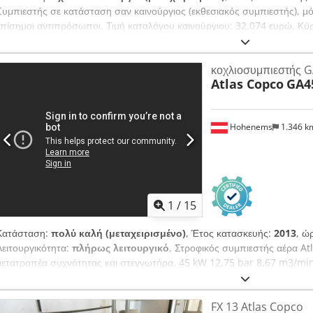
Συμπιεστής σε κατάσταση σαν καινούργιος (εκθεσιακός συμπιεστής), μό
επίσημοι αντιπρόσωποι. Τιμή καταλόγου καινούργιου: 32.074 ευρώ. Κύρ
bar Ισχύς: 15kW / 20 HP Crsdpfx Afszdf Iyoisf Παροχή: 2.940 λίτρα/λε
κοχλιοσυμπιεστής 
Atlas Copco
GA4
Hohenems
1.346 
1
/
15
Κατάσταση:
πολύ καλή (μεταχειρισμένο)
, Έτος κατασκευής:
2013
, ώ
Λειτουργικότητα:
πλήρως λειτουργικό
, Στροφικός συμπιεστής αέρα A
μετατροπέα συχνότητας και στεγνωτήρα. 45 kW 12,75 bar 8,67 m3/mi
Sopfx Afiof Ώρες λειτουργίας: 72.688 ώρες.
FX 13 Atlas Copco