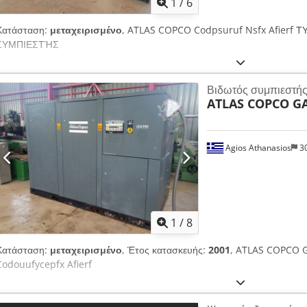
1
/
6
Κατάσταση:
μεταχειρισμένο
, ATLAS COPCO Codpsuruf Nsfx Afierf
ΣΥΜΠΙΕΣΤΉΣ
Βιδωτός συμπιεστή
ATLAS COPCO G
Agios Athanasios
3
1
/
8
Κατάσταση:
μεταχειρισμένο
, Έτος κατασκευής:
2001
, ATLAS COPCO
Codouufycepfx Afierf