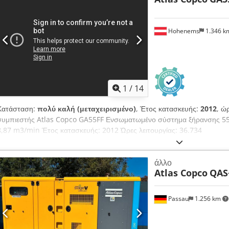
Hohenems
1.346 
1
/
14
Κατάσταση:
πολύ καλή (μεταχειρισμένο)
, Έτος κατασκευής:
2012
, ώ
συμπιεστής Atlas Copco GA55FF Ενσωματωμένο σύστημα ξήρανσης 55
8,87 m3/min Έτος κατασκευής: 2012 Ώρες λειτουργίας: 36.734
άλλο
Atlas Copco
QAS
Passau
1.256 km