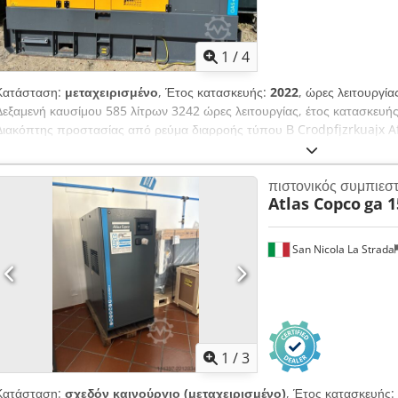
1
/
4
Κατάσταση:
μεταχειρισμένο
, Έτος κατασκευής:
2022
, ώρες λειτουργία
Δεξαμενή καυσίμου 585 λίτρων 3242 ώρες λειτουργίας, έτος κατασκευή
Διακόπτης προστασίας από ρεύμα διαρροής τύπου Β Crodpfjzrkuajx Af
πιστονικός συμπιεσ
Atlas Copco
ga 1
San Nicola La Strada
1
/
3
Κατάσταση:
σχεδόν καινούργιο (μεταχειρισμένο)
, Έτος κατασκευής: