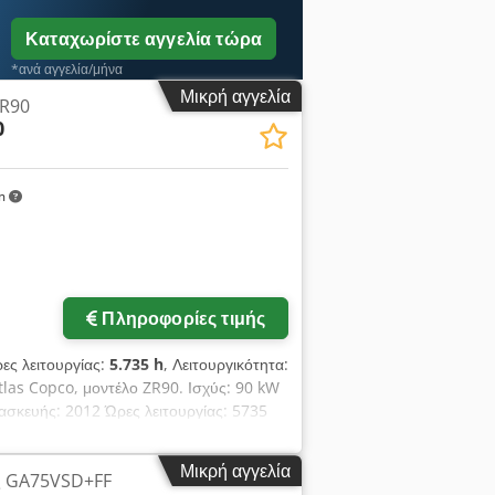
Καταχωρίστε αγγελία τώρα
*ανά αγγελία/μήνα
Μικρή αγγελία
ZR90
0
km
Πληροφορίες τιμής
ρες λειτουργίας:
5.735 h
, Λειτουργικότητα:
tlas Copco, μοντέλο ZR90. Ισχύς: 90 kW
ασκευής: 2012 Ώρες λειτουργίας: 5735
Μικρή αγγελία
ς GA75VSD+FF