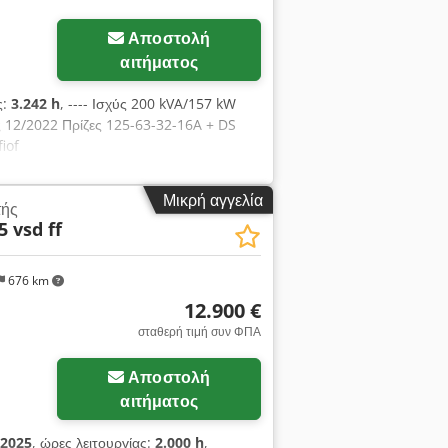
Αποστολή
αιτήματος
ς:
3.242 h
, ---- Ισχύς 200 kVA/157 kW
ς 12/2022 Πρίζες 125-63-32-16A + DS
iof
Μικρή αγγελία
τής
5 vsd ff
676 km
12.900 €
σταθερή τιμή συν ΦΠΑ
Αποστολή
αιτήματος
2025
, ώρες λειτουργίας:
2.000 h
,