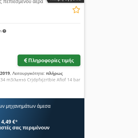
ς πεπιεσμένου αέρα
km
Πληροφορίες τιμής
2019
, Λειτουργικότητα:
πλήρως
,34 m3/λεπτό Crjdpfxjzrtbie Afiof 14 bar
ων μηχανημάτων άμεσα
4,49 €
*
αστές
σας περιμένουν