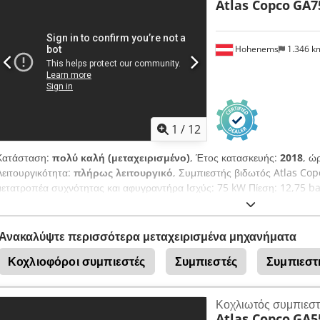
Atlas Copco
GA7
Hohenems
1.346 
1
/
12
Κατάσταση:
πολύ καλή (μεταχειρισμένο)
, Έτος κατασκευής:
2018
, ώ
Λειτουργικότητα:
πλήρως λειτουργικό
, Συμπιεστής βιδωτός Atlas Co
μετατροπέα συχνότητας και αφυγραντήρα Ισχύς: 75 kW Πίεση: 12,75 
κατασκευής: 2018 Ώρες λειτουργίας: 43.309 Cedpfx Afszp Urwoijrf
Ανακαλύψτε περισσότερα μεταχειρισμένα μηχανήματα
Κοχλιοφόροι συμπιεστές
Συμπιεστές
Συμπιεστ
Κοχλιωτός συμπιεσ
Atlas Copco
GA5