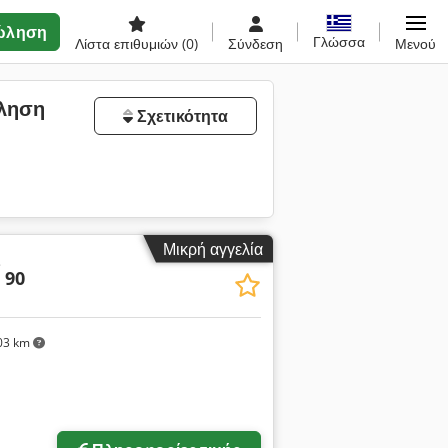
ώληση
Γλώσσα
Λίστα επιθυμιών
(0)
Σύνδεση
Μενού
ώληση
Σχετικότητα
Μικρή αγγελία
ς
 90
03 km