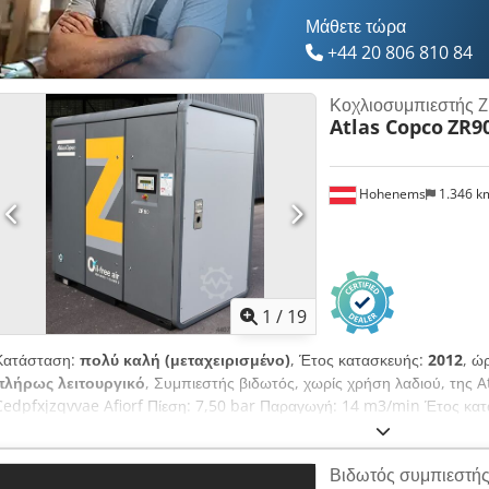
Μάθετε τώρα
+44 20 806 810 84
Κοχλιοσυμπιεστής 
Atlas Copco
ZR9
Hohenems
1.346 
1
/
19
Κατάσταση:
πολύ καλή (μεταχειρισμένο)
, Έτος κατασκευής:
2012
, ώ
πλήρως λειτουργικό
, Συμπιεστής βιδωτός, χωρίς χρήση λαδιού, της A
Cedpfxjzqvvae Afiorf Πίεση: 7,50 bar Παραγωγή: 14 m3/min Έτος κατ
Βιδωτός συμπιεστή