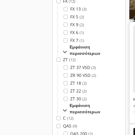
FX
(12)
FX 13
(3)
FX 5
(2)
FX 9
(2)
FX 6
(1)
FX 7
(1)
Εμφάνιση
περισσότερων
ZT
(12)
ZT 37 VSD
(3)
ZR 90 VSD
(2)
ZT 18
(2)
ZT 22
(2)
ZT 30
(2)
Εμφάνιση
περισσότερων
C
(12)
QAS
(9)
QAS 200
(2)