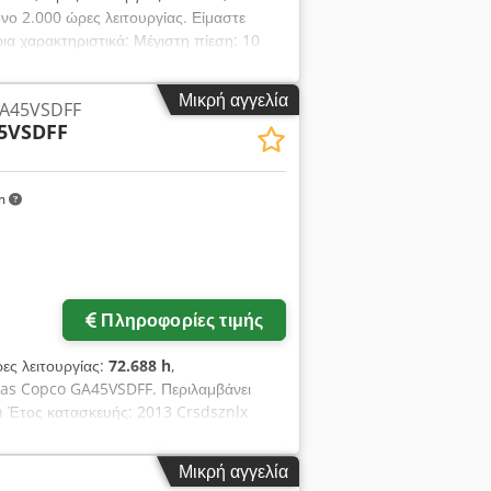
νο 2.000 ώρες λειτουργίας. Είμαστε
ια χαρακτηριστικά: Μέγιστη πίεση: 10
πτό
Μικρή αγγελία
GA45VSDFF
5VSDFF
km
Πληροφορίες τιμής
ρες λειτουργίας:
72.688 h
,
tlas Copco GA45VSDFF. Περιλαμβάνει
n Έτος κατασκευής: 2013 Crsdsznlx
Μικρή αγγελία