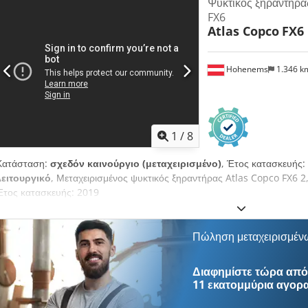
Ψυκτικός ξηραντήρα
FX6
Atlas Copco
FX6
Hohenems
1.346 
1
/
8
Κατάσταση:
σχεδόν καινούργιο (μεταχειρισμένο)
, Έτος κατασκευής:
λειτουργικό
, Μεταχειρισμένος ψυκτικός ξηραντήρας Atlas Copco FX6 2
Έτος κατασκευής: 2019
Πώληση μεταχειρισμέν
Διαφημίστε τώρα από 
11 εκατομμύρια αγορ