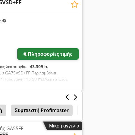
5VSD+FF
km
Πληροφορίες τιμής
ρες λειτουργίας:
43.309 h
,
pco GA75VSD+FF Περιλαμβάνει
bar Παραγωγή: 15,50 m3/λεπτό Έτος
ή
Συμπιεστή Profimaster
Συμπιεστές Καταψυκτι
Μικρή αγγελία
τής GA55FF
5FF