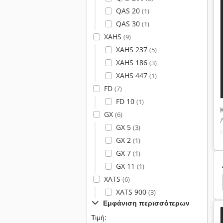
QAS 20
(1)
QAS 30
(1)
XAHS
(9)
XAHS 237
(5)
XAHS 186
(3)
XAHS 447
(1)
FD
(7)
FD 10
(1)
GX
(6)
GX 5
(3)
GX 2
(1)
GX 7
(1)
GX 11
(1)
XATS
(6)
έρα Κινητήρα
Αφυγραντήρας
Αφυγραντήρες
XATS 900
(3)
Εμφάνιση περισσότερων
Τιμή: