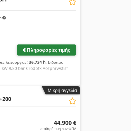
km
Πληροφορίες τιμής
ρες λειτουργίας:
36.734 h
, Βιδωτός
 kW 9,80 bar Crodpfx Aozphrwsfisf
Μικρή αγγελία
+200
44.900 €
σταθερή τιμή συν ΦΠΑ