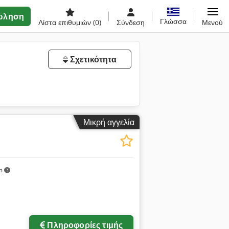
ώληση
Γλώσσα
Λίστα επιθυμιών
(0)
Σύνδεση
Μενού
Σχετικότητα
Μικρή αγγελία
km
Πληροφορίες τιμής