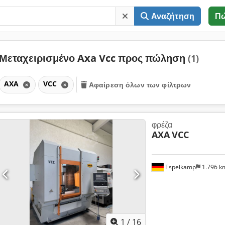
Αναζήτηση
Π
Μεταχειρισμένο Axa Vcc προς πώληση
(1)
AXA
VCC
Αφαίρεση όλων των φίλτρων
φρέζα
AXA
VCC
Espelkamp
1.796 
1
/
16