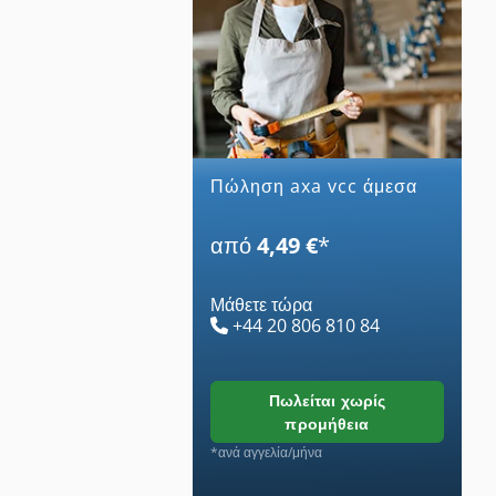
Πώληση axa vcc άμεσα
από
4,49 €
*
Μάθετε τώρα
+44 20 806 810 84
πωλείται χωρίς
προμήθεια
*ανά αγγελία/μήνα