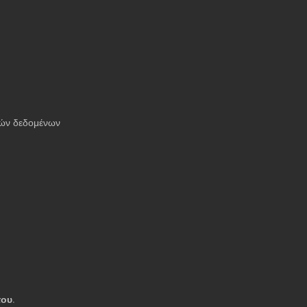
ών δεδομένων
του
.