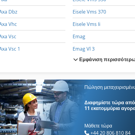
Axa Dbz
Eisele Vms 370
Axa Vhc
Eisele Vms Ii
Axa Vsc
Emag
Axa Vsc 1
Emag Vl 3
Εμφάνιση περισσότερ
Eisele
Emag Vl 5
Eisele Vms
Emag Vsc 250
Eisele Vms 1
Emco Vmc 200
Πώληση μεταχειρισμέν
Eisele Vms 120
Exeron 304
Διαφημίστε τώρα από 
11 εκατομμύρια αγορ
Μάθετε τώρα
+44 20 806 810 84