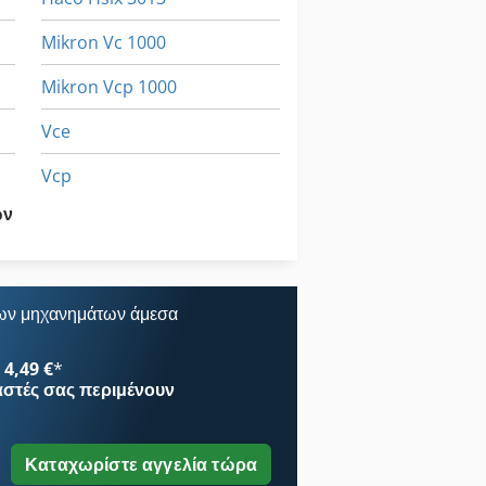
Mikron Vc 1000
Mikron Vcp 1000
Vce
Vcp
ων
Voumard 203
Vtc
ων μηχανημάτων άμεσα
4,49 €
*
αστές
σας περιμένουν
Καταχωρίστε αγγελία τώρα