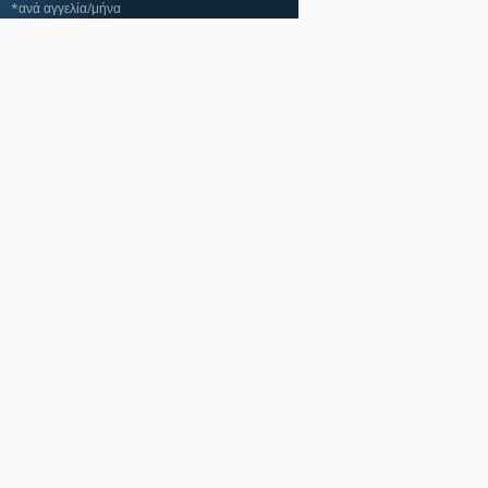
*ανά αγγελία/μήνα