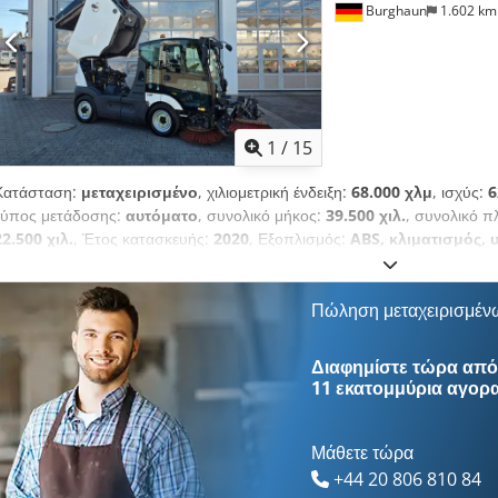
Burghaun
1.602 k
1
/
15
Κατάσταση:
μεταχειρισμένο
, χιλιομετρική ένδειξη:
68.000 χλμ
, ισχύς:
6
τύπος μετάδοσης:
αυτόματο
, συνολικό μήκος:
39.500 χιλ.
, συνολικό π
22.500 χιλ.
, Έτος κατασκευής:
2020
, Εξοπλισμός:
ABS, κλιματισμός, 
με το όχημα, ο κ. Seidel είναι στη διάθεσή σας (στο τηλ.). Mathieu 
χλμ., 6.068 ώρες λειτουργίας, κλιματισμός, κάμερα οπισθοπορείας, αρι
ραδιόφωνο USB, σύστημα ανοικτής ακρόασης, θερμαινόμενοι εξωτερικοί 
Πώληση μεταχειρισμέν
εξωτερικοί καθρέπτες, αυτόματο κιβώτιο ταχυτήτων, φώτα ημέρας, περ
θέρμανση παρμπρίζ, βάθος πέλματος ελαστικών: 1ος άξονας 8-9 mm, 2
Διαφημίστε τώρα από 
Κατόπιν αιτήματος, σας παρέχουμε προσφορά leasing ή χρηματοδότησης.
11 εκατομμύρια αγορ
σας. Περισσότερες πληροφορίες θα βρείτε στην ιστοσελίδα μας. ... Επιφ
πώληση!!! ESP, δεξιοτίμονο = Περισσότερες πληροφορίες = Κυβισμός κι
Για περισσότερες πληροφορίες, επικοινωνήστε με τον Tobias Ebert.
Μάθετε τώρα
+44 20 806 810 84