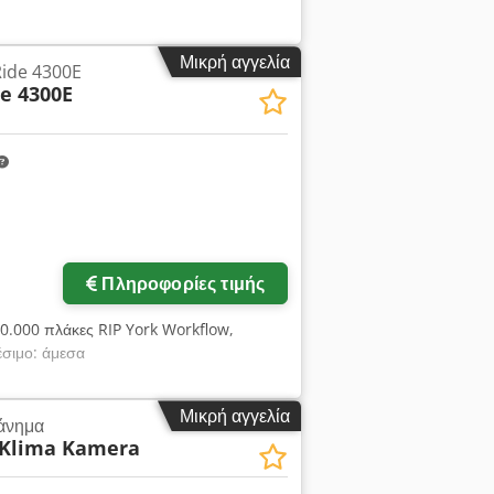
Μικρή αγγελία
Ride 4300E
de 4300E
Πληροφορίες τιμής
0.000 πλάκες RIP York Workflow,
έσιμο: άμεσα
Μικρή αγγελία
άνημα
Klima Kamera