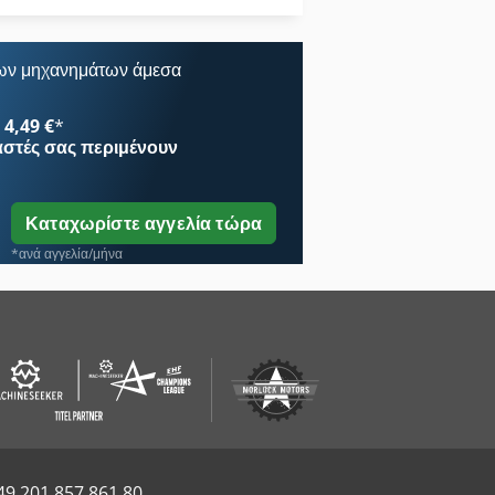
Ψηφιακή Εκτύπωση
ων μηχανημάτων άμεσα
4,49 €
*
αστές
σας περιμένουν
Καταχωρίστε αγγελία τώρα
*ανά αγγελία/μήνα
49 201 857 861 80