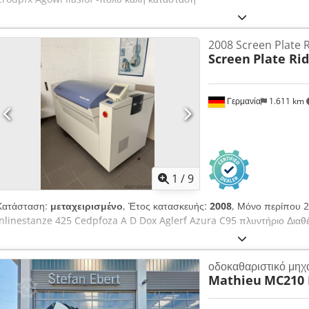
2008 Screen Plate 
Screen
Plate Ri
Γερμανία
1.611 km
1
/
9
Κατάσταση:
μεταχειρισμένο
, Έτος κατασκευής:
2008
, Μόνο περίπου 2
Inlinestanze 425 Cedpfoza A D Dox Aglerf Azura C95 πλυντήριο Διαθ
οδοκαθαριστικό μηχ
Mathieu
MC210 