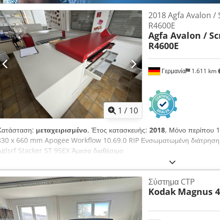
2018 Agfa Avalon /
R4600E
Agfa Avalon / S
R4600E
Γερμανία
1.611 km
1
/
10
Κατάσταση:
μεταχειρισμένο
, Έτος κατασκευής:
2018
, Μόνο περίπου 1
830 x 660 mm Apogee Workflow 10.69.0 RIP Ενσωματωμένη διάτρηση 
Aglsrf Stacker ST 95EX Άμεσα διαθέσιμο
Σύστημα CTP
Kodak
Magnus 4