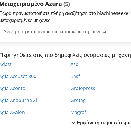
Μεταχειρισμένο Azura
(5)
Τώρα πραγματοποιήστε πλήρη αναζήτηση στο Machineseeker 
μεταχειρισμένες μηχανές.
Περιηγηθείτε στις πιο δημοφιλείς ονομασίες μηχαν
Adast
Azo
Agfa Accuset 800
Basf
Agfa Acento
Grafopress
Agfa Anapurna Xl
Gretag
Agfa Avalon
Magraf
Εμφάνιση περισσότερ
Agfa Avalon Lf
Mozp