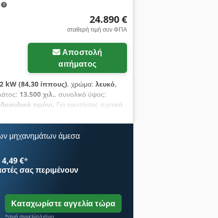
m
24.890 €
σταθερή τιμή συν ΦΠΑ
Αποστολή
αιτήματος
2 kW (84,30 ίππους)
, χρώμα:
λευκό
,
λάτος:
13.500 χιλ.
, συνολικό ύψος:
υδραυλικό τιμόνι
, Για ερωτήσεις σχετικά
MC210 Azura Flex Σκούπα δρόμου 68.000
θμός καθισμάτων: 2, αεροκάθισμα,
καθρέπτες, ηλεκτρικά ρυθμιζόμενοι
ων μηχανημάτων άμεσα
ιστρεφόμενα φώτα, φώτα: αλογόνου,
ος άξονας 5-6 mm Codpfx Agjzgq Uijljrf
4,49 €
*
 Ο κ. Seidel (τηλ.) είναι στη διάθεσή
αστές
σας περιμένουν
υλάξεις για λάθη, αλλαγές και ενδιάμεση
νητήρα: 2.970 cc Μεικτό βάρος: 5.000 kg
Καταχωρίστε αγγελία τώρα
*ανά αγγελία/μήνα