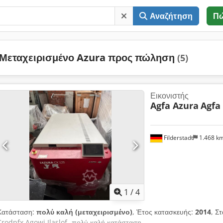
Αναζήτηση
Π
Μεταχειρισμένο Azura προς πώληση
(5)
Εικονιστής
Agfa Azura
Agfa
Filderstadt
1.468 k
1
/
4
Κατάσταση:
πολύ καλή (μεταχειρισμένο)
, Έτος κατασκευής:
2014
, Σ
Crodpfx Agowi Ilaslof -πολύ καλή κατάσταση