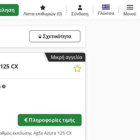
ώληση
Γλώσσα
Λίστα επιθυμιών
(0)
Σύνδεση
Μενού
Σχετικότητα
Μικρή αγγελία
 125 CX
m
Πληροφορίες τιμής
ταθμός έκπλυσης Agfa Azura 125 CX