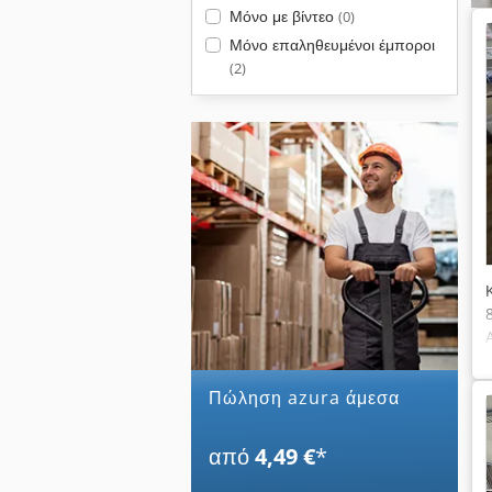
Μόνο με βίντεο
(0)
Μόνο επαληθευμένοι έμποροι
(2)
Πώληση azura άμεσα
από
4,49 €
*