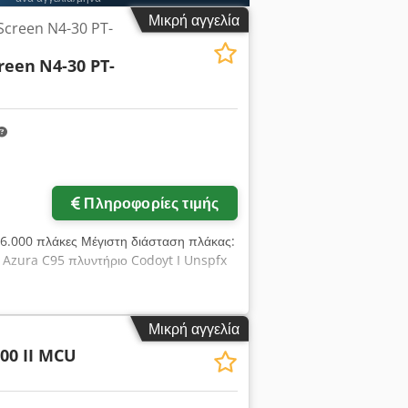
Μικρή αγγελία
 Screen N4-30 PT-
creen
N4-30 PT-
Πληροφορίες τιμής
6.000 πλάκες Μέγιστη διάσταση πλάκας:
Azura C95 πλυντήριο Codoyt I Unspfx
Μικρή αγγελία
00 II MCU