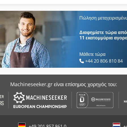
Agfa Avantra 44
Ohz
Agrafix
Uchida
Πώληση μεταχειρισμέν
Avalon
Ανατύλιξης
Διαφημίστε τώρα από 
11 εκατομμύρια αγορ
Μάθετε τώρα
+44 20 806 810 84
Machineseeker.gr είναι επίσημος χορηγός του:
+49 201 857 861 0
+