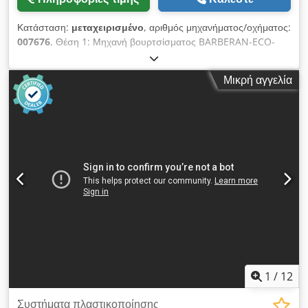
Κατάσταση:
μεταχειρισμένο
, αριθμός μηχανήματος/οχήματος:
007676
, Θέση 1: Μηχανή βουρτσίσματος BARBERAN-ECO-
1700-H-SI Θέση 2: Μηχανή εφαρμογής σεντονιών BARBERAN-
ECO-1700-H-SI Θέση 3: Συνεχής πρέσα BARBERAN-ECO-
Μικρή αγγελία
1700-H-SI Θέση 4: Συνεχής πρέσα BARBERAN-ECO-1700-H-SI
Csdpfxswuzzre Akvjrf
1
/
12
Συστήματα πλαστικοποίησης