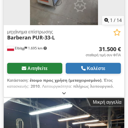
άνω επιφάνεια (εργασία) - είναι δυνατή η πλαστικοποίηση στη
μία πλευρά με φύλλα PP.
1
/
14
μηχάνημα επίστρωσης
Barberan
PUR-33-L
31.500 €
Elbląg
1.695 km
σταθερή τιμή συν ΦΠΑ
Αιτηθείτε
Καλέστε
Κατάσταση:
έτοιμο προς χρήση (μεταχειρισμένο)
, Έτος
κατασκευής:
2010
, Λειτουργικότητα:
πλήρως λειτουργικό
,
συνολικό μήκος:
9.000 χιλ.
, ύψος εργασίας:
120 χιλ.
, Προς
πώληση: Περιτυλιχτική μηχανή προφίλ BARBERAN PUR-33-L
Μικρή αγγελία
(έτος 2010) – μηχάνημα επικάλυψης στοιχείων με διακοσμητική
μεμβράνη χρησιμοποιώντας κόλλα PUR hot-melt (θερμή
συγκόλληση). Η μηχανή διαθέτει 1 τροφοδότη μεμβράνης,
αυτόματο έλεγχο και πρόσθετο σύστημα αντιστατικής κορώνας