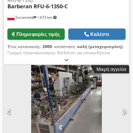
RFU-6-1350
Barberan
RFU-6-1350-C
Szczecinek
1.673 km
Πληροφορίες τιμής
Καλέστε
Έτος κατασκευής:
2000
, κατάσταση:
καλή (μεταχειρισμένη)
,
Γραμμή πλαστικοποίησης Barberan για οποιεσδήποτε
ερωτήσεις καλέστε 790800714 γραμμή σε συνεχή λειτουργία
μέγιστο πλάτος πλαστικοποίησης - 1300mm ελάχιστο πάχος
Μικρή αγγελία
3mm μέγιστο πάχος 40mm μέγιστο μήκος στοιχείων 2800 mm
ελάχιστο μήκος περίπου 600mm αδιαβάθμητη ρύθμιση της
ταχύτητας από τη μηχανή βούρτσας μέγιστη ταχύτητα 20
m/min. Csdpfxoilqvre Akverf η γραμμή αποτελείται από -
αυτόματη φόρτωση Tommassini (δεν λειτουργεί) - μηχανή
βουρτσίσματος πάνω και κάτω - λαμπτήρες θέρμανσης
μπροστά από τους κυλίνδρους κόλλας πάνω και κάτω -
Εφαρμογέας κόλλας PVAC - πάνω και κάτω λάμπες
στεγνώματος - γραμμή χαλύβδινων καλανδέρων σιδερώματος -
Επιπλέον, η γραμμή διαθέτει ένα πρόσθετο στεφάνι για την