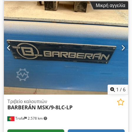
1. Barberan roller coater Crjdpfxovcmi Ee Akvjf 2.
Μικρή αγγελία
Αντίστροφη επίστρωση με ρολό Barberan 3. Στεγνωτήρας
σωλήνων UV 1 4. Barberan roller coater 5. Στεγνωτήρας
σωλήνων UV 2 6. Μηχανή λείανσης DMC . 7. Μηχανή
βούρτσας . 8. Μηχανή επικάλυψης με κύλινδρο Barberan 9.
Στεγνωτήρας σωλήνων UV 2 10. Συσκευή επικάλυψης με
κύλινδρο Burkle 11. Στεγνωτήρας σωλήνων UV 2
1
/
6
Τριβείο καλουπιών
BARBERÁN
MSK/9-8LC-LP
Trofa
2.578 km