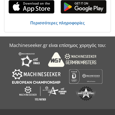
Scheppach Hm1
Scheppach Hm2
Περισσότερες πληροφορίες
Selco
Selco Biesse
Machineseeker.gr είναι επίσημος χορηγός του:
Sunnen Lbb 1699
Βυθοκόρος Αναρρόφησης