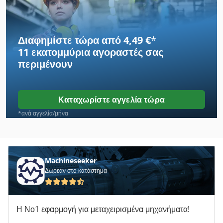
Fabbri Ofen
Felder
Διαφημίστε τώρα από 4,49 €
*
11 εκατομμύρια αγοραστές
σας
Graule
περιμένουν
Graule Πριόνι
Habermann Βυθοκόροι Αναρρόφησης
Καταχωρίστε αγγελία τώρα
Haffner
*ανά αγγελία/μήνα
Houfek
Prodeco
Machineseeker
Δωρεάν στο κατάστημα
Scheer
Scheer Hm 16
Η Νο1 εφαρμογή για μεταχειρισμένα μηχανήματα!
Scheppach