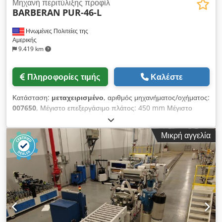
Μηχανή περιτύλιξης προφίλ
BARBERAN
PUR-46-L
Ηνωμένες Πολιτείες της
Αμερικής
9.419 km
Πληροφορίες τιμής
Καλέστε
Κατάσταση:
μεταχειρισμένο
, αριθμός μηχανήματος/οχήματος:
007650
, Μέγιστο επεξεργάσιμο πλάτος: 450 mm Μέγιστο
επεξεργάσιμο ύψος: 120 mm Σύστημα κόλλας: EVA Cedou Evi
Ropfx Akvsrf
Μικρή αγγελία