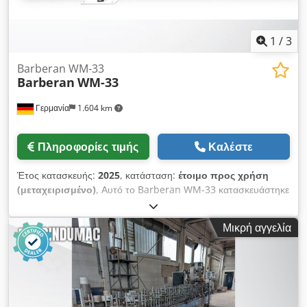
1
/
3
Barberan WM-33
Barberan
WM-33
Γερμανία
1.604 km
Πληροφορίες τιμής
Καλέστε
Έτος κατασκευής:
2025
, κατάσταση:
έτοιμο προς χρήση
(μεταχειρισμένο)
, Αυτό το Barberan WM-33 κατασκευάστηκε
το 2025. Η πολυχρηστική αυτή μηχανή επικάλυψης προφίλ
επεξεργάζεται διάφορα υλικά όπως PVC και αλουμίνιο.
Μικρή αγγελία
Υποστηρίζει μεγάλη γκάμα τύπων φιλμ και χρησιμοποιεί
κολλητικά θερμού τήγματος PUR. Στα βασικά χαρακτηριστικά
περιλαμβάνονται μέγιστη μηχανική ταχύτητα 60 m/min,
διαστάσεις προφίλ έως 300 mm πλάτος και 120 mm ύψος και
συνολικό μήκος μηχανής 6000 mm. Επικοινωνήστε μαζί μας
για περισσότερες πληροφορίες σχετικά με τη μηχανή.