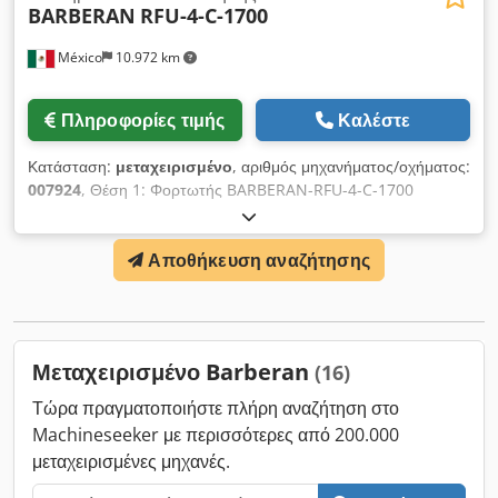
BARBERAN
RFU-4-C-1700
México
10.972 km
Πληροφορίες τιμής
Καλέστε
Κατάσταση:
μεταχειρισμένο
, αριθμός μηχανήματος/οχήματος:
007924
, Θέση 1: Φορτωτής BARBERAN-RFU-4-C-1700
Credowu Agcepfx Akvsf Θέση 2: Βουρτσιστικό μηχάνημα
BARBERAN-RFU-4-C-1700 Θέση 3: Calender BARBERAN-
Αποθήκευση αναζήτησης
RFU-4-C-1700 Θέση 4: Μηχάνημα εφαρμογής λευκών ειδών
BARBERAN-RFU-4-C-1700 Θέση 5: Συνεχής πίεση
BARBERAN-RFU-4-C-1700 Θέση 6: Εκφορτωτής BARBERAN-
RFU-4-C-1700
Μεταχειρισμένο Barberan
(16)
Τώρα πραγματοποιήστε πλήρη αναζήτηση στο
Machineseeker με περισσότερες από 200.000
μεταχειρισμένες μηχανές.