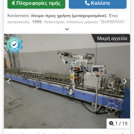
Πληροφορίες τιμής
Καλέστε
Κατάσταση:
έτοιμο προς χρήση (μεταχειρισμένο)
, Έτος
κατασκευής:
1999
, Λειαντήρας πλαισίων μάρκας "BARBERÁN".
Credpfxjxcxv Hj Akvsf
Μικρή αγγελία
1
/
19