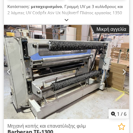
Κατάσταση:
μεταχειρισμένο
, Γραμμή UV με 3 κυλίνδρους και
2 λάμπες UV Codpfx Asv Ux Nujkverf Πλάτος εργασίας 1350
mm
Μικρή αγγελία
1
/
6
Μηχανή κοπής και επανατύλιξης φιλμ
Barberan
TF-1300