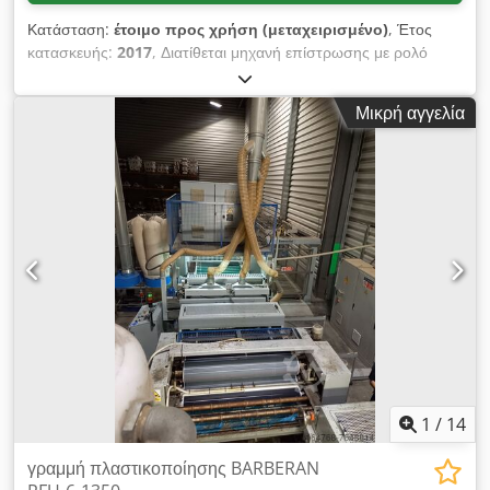
οξείδωση, αποτρέπει την πρόωρη σκλήρυνση της PUR και
Κατάσταση:
έτοιμο προς χρήση (μεταχειρισμένο)
, Έτος
ελαχιστοποιεί τη σπατάλη υλικού. • Ρύθμιση: Μικρομετρική
κατασκευής:
2017
, Διατίθεται μηχανή επίστρωσης με ρολό
ρύθμιση χειλιών για ακριβή έλεγχο του πάχους του φιλμ
Barberan. Ονομαστικό πλάτος: 1600mm, πλάτος εργασίας:
κόλλας. • Τύπος: Δοχείο τήξης PUR 20 kg με θερμαινόμενη
1450mm, ύψος εργασίας: 1200mm, ρύθμιση ύψους εργασίας:
πλάκα, όπου λιώνει μόνο η πάνω στρώση για τη διατήρηση
Μικρή αγγελία
+/-20mm, διάμετρος κυλίνδρων εφαρμογής, δοσομέτρησης και
της χημικής ακεραιότητας της υπόλοιπης κόλλας. • Σύστημα
λείανσης: 248mm, ισχύς θερμαντικού φυσιγγίου: 2x9,6kW, μέγ.
στεγανοποίησης: Αεροστεγής σχεδιασμός με ειδικές τσιμούχες
θερμοκρασία κύλισης: 165°C, εύρος πάχους τεμαχίου: 6mm-
που αποτρέπουν την είσοδο αέρα/υγρασίας. • Αντλία:
80mm, συμπεριλαμβανομένου συστήματος τήξης τυμπάνου
Ενσωματωμένη οδοντωτή αντλία για σταθερή, χωρίς παλμούς
SM-Klebetechnik GX75. Διαθέσιμη τεκμηρίωση. Είναι δυνατή η
ροή κόλλας προς την κεφαλή εφαρμογής. • Λειτουργία: Διατηρεί
διενέργεια επιτόπιου ελέγχου. Crjdowg Ez Tspfx Akvef
τη λειτουργική θερμοκρασία κόλλας κατά τη μεταφορά από τη
μονάδα τήξης στην κεφαλή σχισμής στους 120-150°C. •
Μήκος: 4,5 μέτρα. • Τεχνικά χαρακτηριστικά: Εσωτερικός
πυρήνας από PTFE (Teflon), ανθεκτικό σε υψηλή πίεση και
PUR. Διαθέτει ομοιόμορφο ηλεκτρικό θερμαντικό στοιχείο για
αποφυγή ψυχρών σημείων, υψηλής απόδοσης θερμομόνωση,
ενσωματωμένο θερμοστοιχείο και έλεγχο θερμοκρασίας μέσω
PLC της μηχανής. Csdpfx Akjym U Diovjrf
1
/
14
γραμμή πλαστικοποίησης BARBERAN