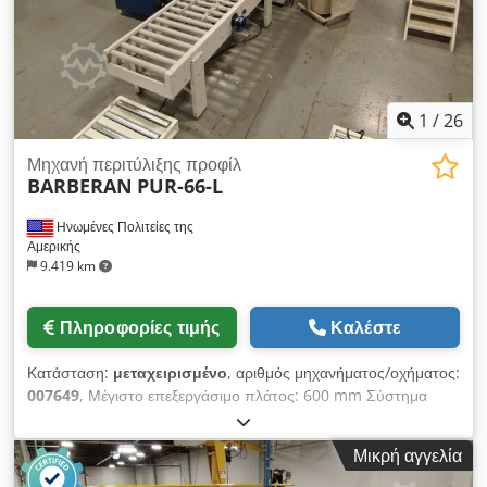
1
/
26
Μηχανή περιτύλιξης προφίλ
BARBERAN
PUR-66-L
Ηνωμένες Πολιτείες της
Αμερικής
9.419 km
Πληροφορίες τιμής
Καλέστε
Κατάσταση:
μεταχειρισμένο
, αριθμός μηχανήματος/οχήματος:
007649
, Μέγιστο επεξεργάσιμο πλάτος: 600 mm Σύστημα
κόλλας: EVA Crjdju Eviqspfx Akvsf
Μικρή αγγελία