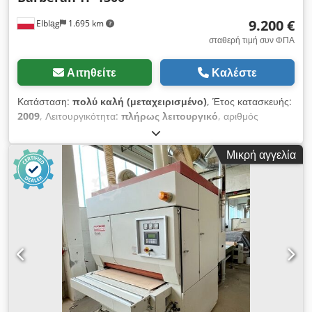
9.200 €
Elbląg
1.695 km
σταθερή τιμή συν ΦΠΑ
Αιτηθείτε
Καλέστε
Κατάσταση:
πολύ καλή (μεταχειρισμένο)
, Έτος κατασκευής:
2009
, Λειτουργικότητα:
πλήρως λειτουργικό
, αριθμός
μηχανήματος/οχήματος:
17460
, συνολικό πλάτος:
1.200 χιλ.
,
συνολικό μήκος:
2.400 χιλ.
, πλάτος φιλμ:
1.300 χιλ.
,
Μικρή αγγελία
Barberán TF-1300 – μηχανή για κοπή και ανατύλιξη φύλλων,
έτος κατασκευής 2009 Προς πώληση, επαγγελματική μηχανή
της ισπανικής εταιρείας Barberán S.A., μοντέλο TF-1300, έτος
κατασκευής 2009, σε πολύ καλή τεχνική κατάσταση. Η μηχανή
προορίζεται για την κοπή και την ανατύλιξη σε στενότερες
λωρίδες υλικών σε ρολά: φύλλα PVC, φύλλα Finish, χαρτί,
μελαμίνη και πλαστικά. Είναι κατάλληλη για μονάδες που
ασχολούνται με την επικάλυψη, τη πλαστικοποίηση και την
παραγωγή συσκευασιών. Τεχνικά χαρακτηριστικά: Έτος
κατασκευής: 2009 Μέγιστο πλάτος εισερχόμενου ρολού: 1300
mm (με μικρή «προσαρμογή», είναι δυνατή η φόρτωση ρολού