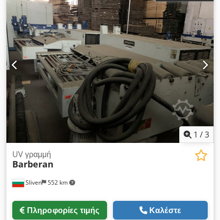
1
/
3
UV γραμμή
Barberan
Sliven
552 km
Πληροφορίες τιμής
Καλέστε