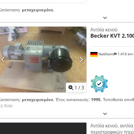
Κατάσταση:
μεταχειρισμένο
,
Αντλία κενού
Becker
KVT 2.10
Nattheim
1.416 km
1
/
3
Κατάσταση:
μεταχειρισμένο
, Έτος κατασκευής:
1995
, Τοποθεσία απο
Sij Rokr
Αντλία κενού, αντλία
περιστροφικών πτερυ