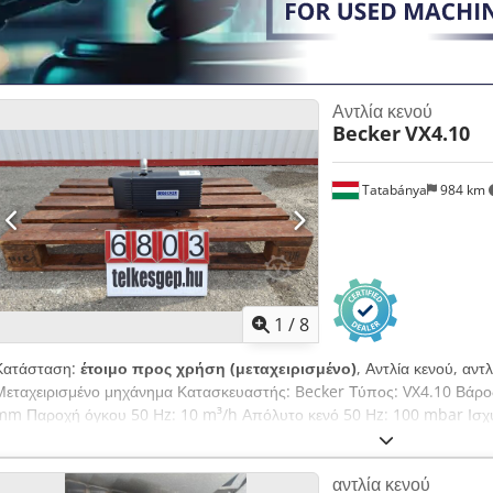
Αντλία κενού
Becker
VX4.10
Tatabánya
984 km
1
/
8
Κατάσταση:
έτοιμο προς χρήση (μεταχειρισμένο)
, Αντλία κενού, αντ
Μεταχειρισμένο μηχάνημα Κατασκευαστής: Becker Τύπος: VX4.10 Βάρος:
mm Παροχή όγκου 50 Hz: 10 m³/h Απόλυτο κενό 50 Hz: 100 mbar Ισχ
Hz: 60,0 dB(A) Παροχή όγκου 60 Hz: 12 m³/h Dkodjxh A U Rjpfx Ai Rj
Hz: 0,45 kW Επίπεδο θορύβου 60 Hz: 62,0 dB(A) Βάρος: 16,0 kg με κιν
αντλία κενού