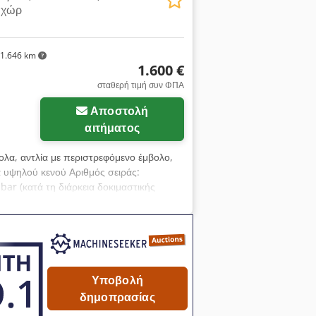
 χώρ
1.646 km
1.600 €
σταθερή τιμή συν ΦΠΑ
Αποστολή
αιτήματος
βολα, αντλία με περιστρεφόμενο έμβολο,
α υψηλού κενού Αριθμός σειράς:
ar (κατά τη διάρκεια δοκιμαστικής
ος αναρρόφησης: G 3/4" Dkjdpfxezrzyao
Σύνδεση στο δίκτυο: 400 Volt, 50 Hz -
ί να λειτουργήσει χωρίς υγρό -
ίβλημα (μήκος x πλάτος x ύψος): 820 x
ος x ύψος): 540 x 250 x 280 mm Βάρος:
Υποβολή
δημοπρασίας