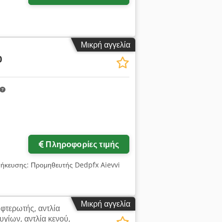
Μικρή αγγελία
0
Πληροφορίες τιμής
θήκευσης: Προμηθευτής Dedpfx Aievvi
Μικρή αγγελία
 φτερωτής, αντλία
γίων, αντλία κενού,