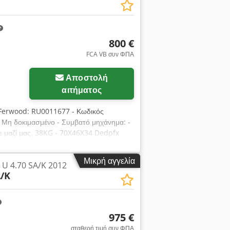
800 €
FCA VB συν ΦΠΑ
Αποστολή
αιτήματος
 Ferwood: RU0011677 - Κωδικός
: Μη δοκιμασμένο - Συμβατό μηχάνημα: -
ε μαζί μας. 38KG - 70X46X34 Dedpfx
Μικρή αγγελία
 U 4.70 SA/K 2012
A/K
975 €
σταθερή τιμή συν ΦΠΑ