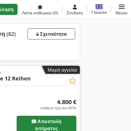
ώληση
Γλώσσα
Λίστα επιθυμιών
(0)
Σύνδεση
Μενού
ηση
(82)
Σχετικότητα
Μικρή αγγελία
υ
le 12 Reihen
4.800 €
σταθερή τιμή συν ΦΠΑ
Αποστολή
αιτήματος