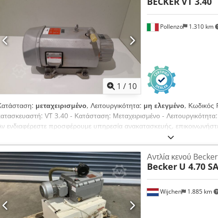
BECKER
VT 3.40
Pollenzo
1.310 km
1
/
10
Κατάσταση:
μεταχειρισμένο
, Λειτουργικότητα:
μη ελεγμένο
, Κωδικός
κατασκευαστή: VT 3.40 - Κατάσταση: Μεταχειρισμένο - Λειτουργικότητα
Αν ενδιαφέρεστε προσφέρουμε υπηρεσία ανακατασκευής, επικοινωνήστ
Aieyb R Tve Rokr
Αντλία κενού Becker
Becker
U 4.70 S
Wijchen
1.885 km