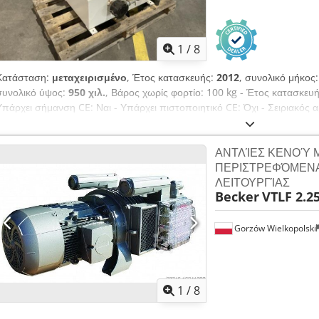
1
/
8
Κατάσταση:
μεταχειρισμένο
, Έτος κατασκευής:
2012
, συνολικό μήκος
συνολικό ύψος:
950 χιλ.
, Βάρος χωρίς φορτίο: 100 kg - Έτος κατασκευή
Υπάρχει σήμανση CE: Ναι - Υπάρχει πιστοποιητικό CE: Όχι - Σειριακός 
μεταφοράς: 750mm x 750mm x 950mm (μ x π x υ) - Βάρος μεταφοράς [
[τμχ.]: 1 Χρηματοοικονομικές πληροφορίες ΦΠΑ: Η αναφερόμενη τιμή 
ΑΝΤΛΊΕΣ ΚΕΝΟΎ 
φορολόγηση: Ο ΦΠΑ είναι εκπιπτόμενος για επαγγελματίες Άμεση παράδ
ΠΕΡΙΣΤΡΕΦΌΜΕΝΑ
βιομηχανικό εξοπλισμό Dkjdpswgafmofx Ai Rer Peter Stroomberg
ΛΕΙΤΟΥΡΓΊΑΣ
Becker
VTLF 2.2
Gorzów Wielkopolski
1
/
8