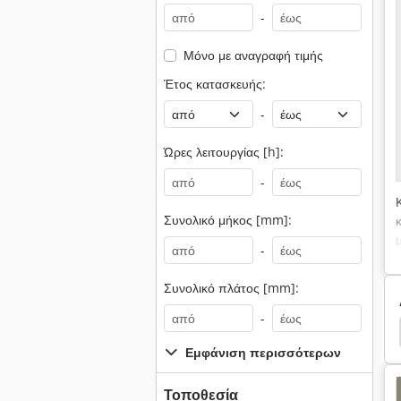
-
Μόνο με αναγραφή τιμής
Έτος κατασκευής:
-
Ώρες λειτουργίας [h]:
-
Συνολικό μήκος [mm]:
-
Συνολικό πλάτος [mm]:
-
κοι
Θερμοπλαστικό Κόκκοι
Amazone Uf 1201
Εμφάνιση περισσότερων
Τοποθεσία