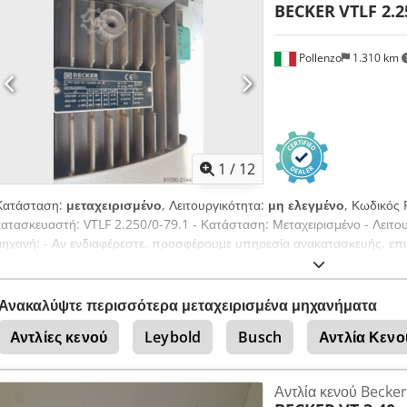
BECKER
VTLF 2.2
Pollenzo
1.310 km
1
/
12
Κατάσταση:
μεταχειρισμένο
, Λειτουργικότητα:
μη ελεγμένο
, Κωδικός
κατασκευαστή: VTLF 2.250/0-79.1 - Κατάσταση: Μεταχειρισμένο - Λειτο
μηχανή: - Αν ενδιαφέρεστε, προσφέρουμε υπηρεσία ανακατασκευής, επ
Dkodpeyrphtofx Ai Rjr
Ανακαλύψτε περισσότερα μεταχειρισμένα μηχανήματα
Αντλίες κενού
Leybold
Busch
Αντλία Κενο
Αντλία κενού Becker