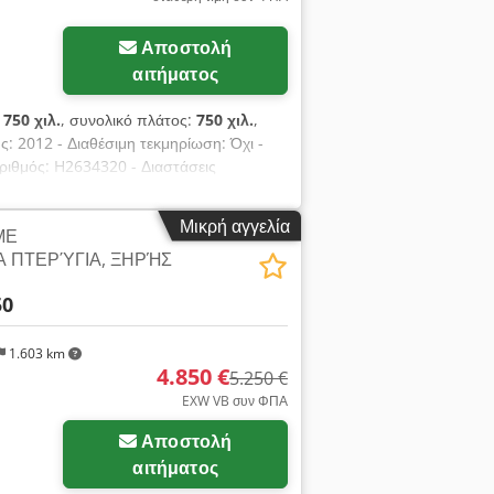
Αποστολή
αιτήματος
:
750 χιλ.
, συνολικό πλάτος:
750 χιλ.
,
ς: 2012 - Διαθέσιμη τεκμηρίωση: Όχι -
αριθμός: H2634320 - Διαστάσεις
kg]: 100kg - Μεταφορικές συσκευασίες
είναι χωρίς ΦΠΑ ΦΠΑ/διαφοροποιημένη
Μικρή αγγελία
ΜΕ
οση και ανταλλαγή δυνατή για κάθε
 ΠΤΕΡΎΓΙΑ, ΞΗΡΉΣ
50
1.603 km
4.850 €
5.250 €
EXW VB συν ΦΠΑ
Αποστολή
αιτήματος