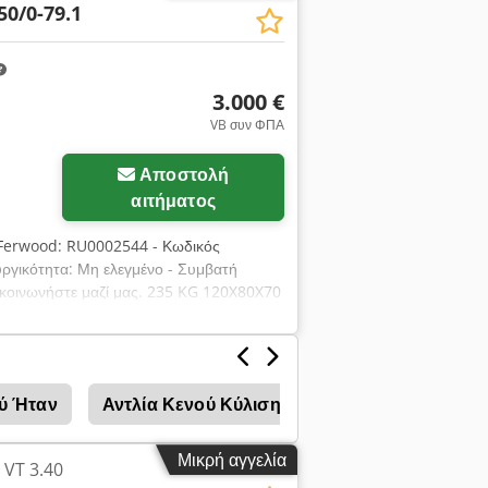
50/0-79.1
3.000 €
VB συν ΦΠΑ
Αποστολή
αιτήματος
 Ferwood: RU0002544 - Κωδικός
υργικότητα: Μη ελεγμένο - Συμβατή
ικοινωνήστε μαζί μας. 235 KG 120X80X70
ύ Ήταν
Αντλία Κενού Κύλισης
Μηχανές σποράς
Μικρή αγγελία
 VT 3.40