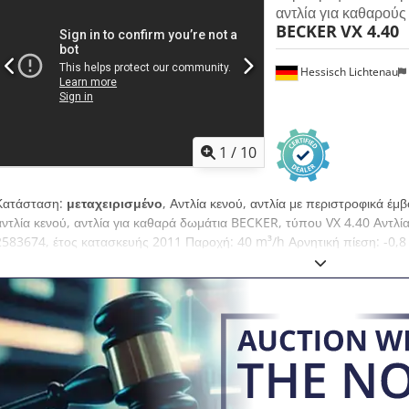
αντλία για καθαρούς
BECKER
VX 4.40
Hessisch Lichtenau
1
/
10
Κατάσταση:
μεταχειρισμένο
, Αντλία κενού, αντλία με περιστροφικά έμ
αντλία κενού, αντλία για καθαρά δωμάτια BECKER, τύπου VX 4.40 Αντλί
2583674, έτος κατασκευής 2011 Παροχή: 40 m³/h Αρνητική πίεση: -0,8 b
λειτουργίας) Αρνητική πίεση: -0,9 bar (δεδομένα κατασκευαστή) Είσοδ
Ai Rer Στροφές κινητήρα: 1420 στροφές/λεπτό Ισχύς κινητήρα: 1,25 kW 
Αντλία κενού με περιστρεφόμενο έμβολο, λειτουργεί χωρίς λάδι και μπορε
Ηχομόνωση από πολυστυρένιο (φελιζόλ) Διαστάσεις με ηχομονωτικό περ
460 x 350 mm Διαστάσεις χωρίς ηχομονωτικό περίβλημα (μήκος x πλάτ
45 kg Πολύ καλή κατάσταση