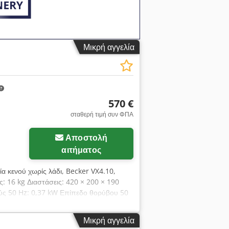
Μικρή αγγελία
570 €
σταθερή τιμή συν ΦΠΑ
Αποστολή
αιτήματος
λία κενού χωρίς λάδι, Becker VX4.10,
 16 kg Διαστάσεις: 420 × 200 × 190
ύς 50 Hz: 0,37 kW Επίπεδο θορύβου 50
r Απόλυτο κενό 60 Hz: 100 mbar Ισχύς 60
ητήρα
Μικρή αγγελία