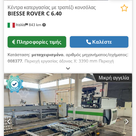
Κέντρα κατεργασίας με τραπέζι κονσόλας
BIESSE
ROVER C 6.40
Ιταλία
843 km
Πληροφορίες τιμής
Καλέστε
Κατάσταση:
μεταχειρισμένο
, αριθμός μηχανήματος/οχήματος:
008377
, Περιοχή εργασίας άξονας X: 3390 mm Περιοχή
εργασίας άξονας Y: 1570 mm Επίπεδο εργασίας: Με βάσεις
κονσόλας κενού Ισχύς κύριας ατράκτου: 13 kW Αριθμός
Μικρή αγγελία
ελεγχόμενων αξόνων: 4 άξονες Αριθμός ατράκτων διάτρησης:
32 Αριθμός θέσεων εργαλείων: 10 Credpfxox Swb Ao An Ujf