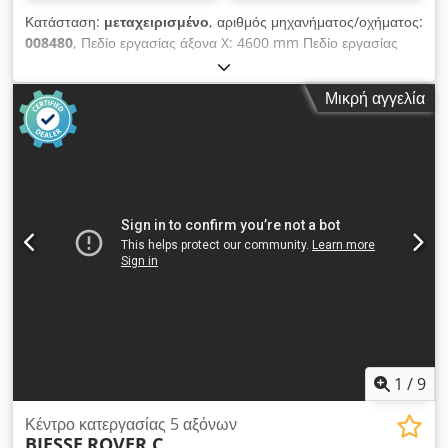
Κατάσταση:
μεταχειρισμένο
, αριθμός μηχανήματος/οχήματος:
008480
, Πεδίο εργασίας άξονα X: 4600 mm Πεδίο εργασίας
άξονα Y: 1550 mm Επίπεδο εργασίας: Με βάσεις στήριξης με
αναρρόφηση κενού Codpfey Edqkox An Ujrf Ισχύς κύριου
Μικρή αγγελία
άξονα: 15 KW Αριθμός ελεγχόμενων αξόνων: 5 άξονες Αριθμός
αξόνων τρυπανιού: 31 Αριθμός θέσεων εργαλείων: 58
1
/
9
Κέντρο κατεργασίας 5 αξόνων
BIESSE
ROVER C