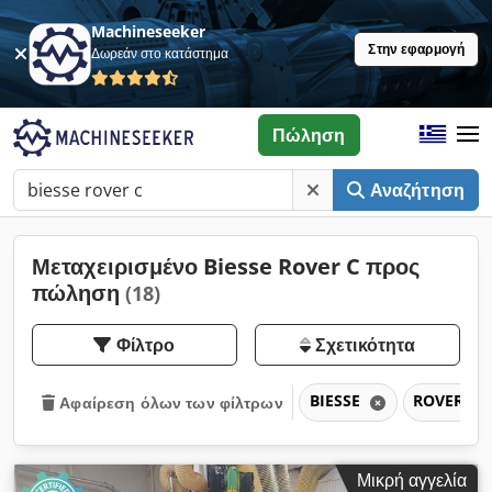
Machineseeker
Στην εφαρμογή
Δωρεάν στο κατάστημα
Πώληση
Αναζήτηση
Μεταχειρισμένο Biesse Rover C προς
πώληση
(18)
Φίλτρο
Σχετικότητα
BIESSE
ROVER C
Αφαίρεση όλων των φίλτρων
Μικρή αγγελία