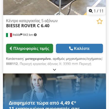
1
/
11
Κέντρο κατεργασίας 5 αξόνων
BIESSE
ROVER C 6.40
Ιταλία
843 km
Πληροφορίες τιμής
Καλέστε
Κατάσταση:
μεταχειρισμένο
, αριθμός μηχανήματος/οχήματος:
008112
, Περιοχή εργασίας άξονας X: 3390 mm Περιοχή
εργασίας άξονας Y: 1535 mm Επιφάνεια εργασίας: με κονσόλες
στήριξης με κενό Ισχύς κύριας ατράκτου: 15 kW Αριθμός
ελεγχόμενων αξόνων: 5 άξονες Αριθμός ατράκτων γεώτρησης:
21 Αριθμός θέσεων εργαλείων: 14 Crodsw Idgvopfx An Ujf
Διαφημίστε τώρα από 4,49 €
*
11 εκατομμύρια αγοραστές
σας