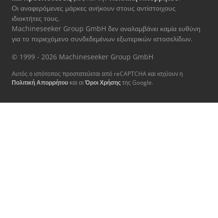
Οι αναφερόμενες μάρκες ανήκουν στους αντίστοιχους
ιδιοκτήτες τους.
Machineseeker Group GmbH δεν αναλαμβάνει καμία ευθύνη
για το περιεχόμενο συνδεδεμένων εξωτερικών ιστοσελίδων.
© 1999 - 2026 Machineseeker Group GmbH
Αυτός ο ιστότοπος προστατεύεται από reCAPTCHA και ισχύουν η
Πολιτική Απορρήτου
και οι
Όροι Χρήσης
της Google.