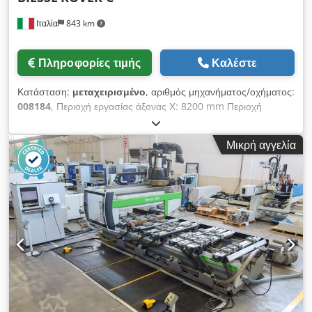
Ιταλία
843 km
Πληροφορίες τιμής
Καλέστε
Κατάσταση:
μεταχειρισμένο
, αριθμός μηχανήματος/οχήματος:
008184
, Περιοχή εργασίας άξονας Χ: 8200 mm Περιοχή
εργασίας άξονας Υ: 1600 mm Εργαζόμενη επιφάνεια: με
στηρίγματα κονσόλας κενού Ισχύς κύριας ατράκτου: 13 kW
Μικρή αγγελία
Credpfxjyxmv Ne An Uof Αριθμός ελεγχόμενων αξόνων: 5
άξονες Αριθμός θέσεων εργαλείων: 22