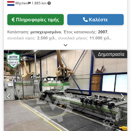
Wijchen
1.885 km
δεξιά) με πνευματικό σύστημα • Αισθητήρας ανίχνευσης
χαμηλωμένων στοπ • Πνευματικό σύστημα για συγκρατητήρες
μπάρων ανύψωσης • 6 συγκρατητήρες μπάρων ανύψωσης για
Πληροφορίες τιμής
Καλέστε
εύκολη φόρτωση (Ύψος = 74 mm, μονάδες) Σύστημα κενού •
Σύστημα κενού για αντλία 250 m3/h • Περιστροφική αντλία
Κατάσταση:
μεταχειρισμένο
, Έτος κατασκευής:
2007
,
κενού 250 m3/h για το βασικό σύστημα κενού Μονάδες
συνολικό ύψος:
2.500 χιλ.
, συνολικό μήκος:
11.000 χιλ.
,
κατεργασίας και διαμόρφωση • Διαμόρφωση C3-A1: • Διάταξη
συνολικό πλάτος:
2.400 χιλ.
, Χρώμα: Γκρι Κενό βάρος: 7.200
τοποθέτησης αεροφρακτών με πνευματικούς ή επαγωγικούς
kg Τιμή: Κατόπιν αιτήματος - Διαθεσιμότητα μηχανήματος από:
αισθητήρες σε μονάδα επεξεργασίας 5 αξόνων • Φλάντζα για
Δημοπρασία
2026-06-24 - Έτος κατασκευής: 2007 - Τεκμηρίωση διαθέσιμη:
εγκατάσταση μονάδων σε μονάδα επεξεργασίας με 5
Ναι - Τύπος τεκμηρίωσης: Τεχνικά δεδομένα, Ηλεκτρικά
παρεμβαλόμενους άξονες (οι μονάδες μπορούν να
κυκλώματα, Εγχειρίδιο χρήστη, Οδηγίες συναρμολόγησης -
χρησιμοποιηθούν μόνο όταν η ηλεκτροκινητήρας είναι κάθετη) •
Γλώσσα: Ολλανδικά - Μορφή: Έντυπη - Σήμανση CE: Ναι -
Διαμόρφωση C3-P2: • Πρόσθετος φορέας Z για οπίσθιες
Πιστοποιητικό CE: Όχι - Σειριακός αριθμός: 97649 - Αριθμός
εργάσιμες μονάδες, ελεγχόμενος από ανεξάρτητο άξονα Z • 16
φρεζών: 2 - Φρέζα 1: - Αριθμός ελεγχόμενων αξόνων: 5 -
κάθετα και 4 οριζόντια ατράκτους διάτρησης στον άξονα Y •
Ελάχιστη ταχύτητα άξονα: 1000 rpm - Μέγιστη ταχύτητα
Εναλλάκτης εργαλείων αλυσίδας 22 θέσεων (απόσταση
άξονα: 20000 rpm - Ισχύς κύριου κινητήρα: 9 kW - Φρέζα 2: -
αξόνων 180 mm) • Μεταλλικός λαβή για αεροφράκτη με
Αριθμός ελεγχόμενων αξόνων: 3 - Ισχύς κύριου κινητήρα: 18,5
πνευματικό ή επαγωγικό αισθητήρα, τοποθετημένη στον
kW - Τύπος τραπεζιού φρεζαρίσματος: Δοκιδωτό τραπέζι -
εναλλάκτη εργαλείων • RH αεροφράκτης με επαγωγικό
Σύστημα σύσφιξης εργαλείων: HSK-F63 - Σύστημα σύσφιξης
αισθητήρα για τυπικό ηλεκτροκινητήρα ή ηλεκτροκινητήρα 5
υλικού: Πνευματικό - Υπάρχει εργαλειοθήκη διάτρησης: Όχι -
αξόνων 15 kW (απαιτεί διάταξη για αεροφράκτη, φλάντζα για τη
Θέσεις εργαλείων στον εναλλάκτη: 22 - Σύστημα/λογισμικό: