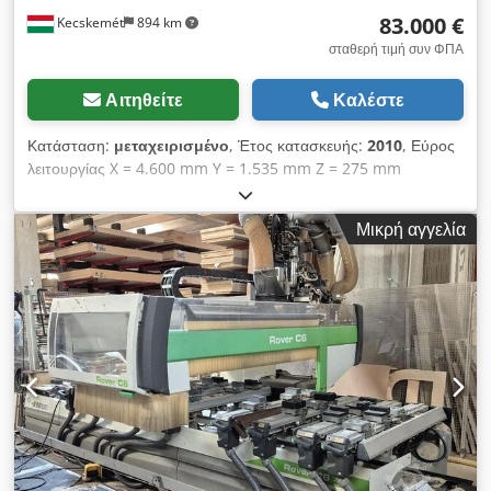
83.000 €
Kecskemét
894 km
σταθερή τιμή συν ΦΠΑ
Αιτηθείτε
Καλέστε
Κατάσταση:
μεταχειρισμένο
, Έτος κατασκευής:
2010
, Εύρος
λειτουργίας X = 4.600 mm Y = 1.535 mm Z = 275 mm
Σχεδιασμένο για απαιτητικές εφαρμογές, καθιστώντας το
ιδανικό για την κατεργασία μεγάλων κομματιών συμπαγούς
Μικρή αγγελία
ξύλου και δομικών ξυλοτεμαχίων. Η κεφαλή κατεργασίας με
έλεγχο 5 αξόνων επιτρέπει την παραγωγή σύνθετων
τρισδιάστατων τεμαχίων. • Κεντρικό σύστημα λίπανσης •
Επιτραπέζιος υπολογιστής o Επεξεργαστής Intel Celeron D
2.66 GHz ή μεγαλύτερος o 512 MB μνήμη RAM o Σκληρός
δίσκος 40 GB o Οθόνη LCD 15" o Πληκτρολόγιο o Ποντίκι o
Συσκευή CD-ROM o Παράλληλη θύρα o Σειριακή θύρα RS-232
o Θύρα USB o Κάρτα Ethernet για σύνδεση στο εταιρικό
δίκτυο • Απομακρυσμένη υποστήριξη o Άμεση πρόσβαση
μέσω μόντεμ για απομακρυσμένη διάγνωση και υποστήριξη •
Ηλεκτρικό πίνακα ελέγχου • Κλιματισμός για τον ηλεκτρικό
πίνακα • Σύστημα ασφαλείας o Δύο αντιολισθητικά ματ