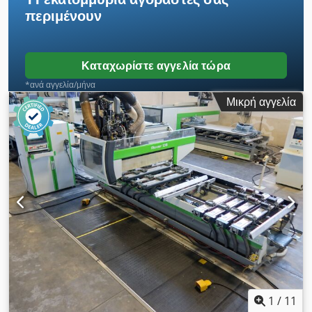
περιμένουν
Καταχωρίστε αγγελία τώρα
*ανά αγγελία/μήνα
Μικρή αγγελία
1
/
11