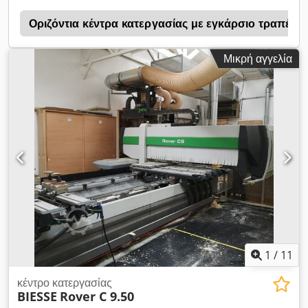
R
Οριζόντια κέντρα κατεργασίας με εγκάρσιο τραπέζι (
Μικρή αγγελία
1
/
11
κέντρο κατεργασίας
BIESSE
Rover C 9.50