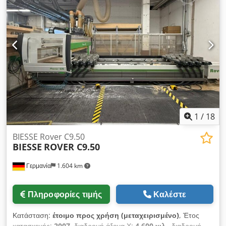
mm, Υ: 1.963 mm, Z: 663 mm (κεφαλή 5 αξόνων), Z: 350 mm
(επιπρόσθετες μονάδες κατεργασίας). Έλεγχος: Biesse XP600.
Συντήρηση: Ολόκληρος ο άξονας C αντικαταστάθηκε το 2015
μαζί με τα παρελκόμενα, η αντλία κενού αντικαταστάθηκε
πλήρως το 2016, συμπεριλαμβανομένων φυσητήρων,
σωλήνων και άλλων στοιχείων. Το 2021 η μηχανή εξοπλίστηκε
με νέο, υψηλής απόδοσης υπολογιστή ελέγχου με σύγχρονο
λειτουργικό σύστημα Windows 10. Παρέχεται εκτενής
τεκμηρίωση. Δυνατή η επιθεώρηση στον χώρο. Crodpoylziiefx
An Uof
1
/
18
BIESSE Rover C9.50
BIESSE
ROVER C9.50
Γερμανία
1.604 km
Πληροφορίες τιμής
Καλέστε
Κατάσταση:
έτοιμο προς χρήση (μεταχειρισμένο)
, Έτος
κατασκευής:
2007
, διαδρομή άξονα Χ:
4.600 χιλ.
, διαδρομή