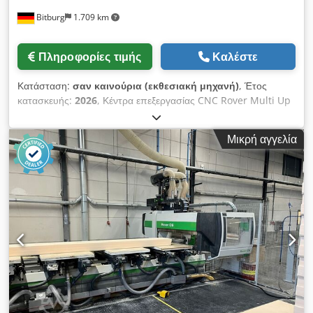
με διαδρομή 140 mm (2 αριστερά + 2 δεξιά),
Bitburg
1.709 km
συμπεριλαμβανομένου του πνευματικού συστήματος.
Αισθητήρας για την ανίχνευση των αναστολέων σε χαμηλωμένη
θέση Codpfx Anjzqdmaj Usrf Πνευματικό σύστημα για την
Πληροφορίες τιμής
Καλέστε
ανύψωση των στηριγμάτων ράβδων με διπλή πνευματική
διαδρομή 6 στηρίγματα ράβδων με διπλή πνευματική διαδρομή
Κατάσταση:
σαν καινούρια (εκθεσιακή μηχανή)
, Έτος
(H=74 mm) Σύστημα κενού για αντλία 250 m3/h 1 αντλία
κατασκευής:
2026
, Κέντρα επεξεργασίας CNC Rover Multi Up
κενού με περιστρεφόμενα έμβολα 250 m3/h για τυπικό
M C S Περιοχή εργασίας * : X = 3280 mm; Y = από 1580 έως
σύστημα κενού Σύνθεση C3-A1 Μονάδα λειτουργίας με 5
1660 mm, ανάλογα με τις συνθήκες εργασίας Z = 200 mm –
διασταυρούμενα άξονες Προετοιμασία για την τοποθέτηση
Μικρή αγγελία
μονάδα κατεργασίας 5 αξόνων και μονάδα διάτρησης, με
εκτροπέων πριονιδιών με πνευματικό ή επαγωγικό αισθητήρα
μονάδες κενού H=74 mm Z = 245 mm – μονάδα κατεργασίας 5
σε μονάδα λειτουργίας 5 αξόνων Σύνθεση C3-P2 Αλυσιδωτός
αξόνων και μονάδα διάτρησης, με μονάδες κενού H=29 mm
αυτόματος αλλακτής εργαλείων με 33 θέσεις σε απόσταση
Διέλευση τεμαχίου * : Y = 1900 mm Διαδρομές αξόνων * : X =
κέντρου 120 mm Σφιγκτήρας από σίδερο στον αλυσιδωτό
3706 mm; Y = 2294 mm; Z1 = 515 mm; Z2 = 371 mm
αυτόματο αλλακτή εργαλείων για εκτροπέα πριονιδιών,
ΣΥΣΤΗΜΑ ΚΕΝΟΥ Διαχωρισμός του συστήματος κενού σε 2
συμβατός με ηλεκτρο-άξονα 5 αξόνων Εκτροπέας πριονιδιών
περιοχές εργασίας και 2 ζώνες συγκράτησης στον άξονα X.
για μονάδα λειτουργίας 5 αξόνων Μονάδα υδρόψυξης για
ΒΟΗΘΗΤΙΚΟ ΣΥΣΤΗΜΑ ΚΕΝΟΥ – 2 ζώνες Επιτρέπει τη
συστήματα υδρόψυξης Αυτόματο σύστημα λίπανσης
σύσφιξη τεμαχίων μέσω καλουπιών κενού. Τηλεχειριστήριο
Ενημέρωση λογισμικού από το βασικό μοντέλο BiesseWorks
RM850 Rover Multi Up M C S Panel – Πολυχρηστικό Panel
σε προηγμένο μοντέλο BiesseWorks CE (Παρά τη μεγάλη μας
Διαμόρφωση 2 Συμβατό με το περιστροφικό μαγκαζί εργαλείων
προσοχή, ενδέχεται να υπάρχουν αλλαγές, λάθη στα τεχνικά
16 θέσεων και το πλευρικό μαγκαζί εργαλείων 12 θέσεων. Τα
δεδομένα, τις τιμές και όλες τις πληροφορίες. Δεν παρέχεται