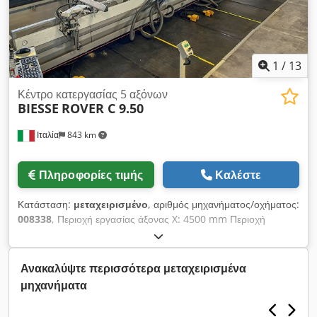
1
/
13
Κέντρο κατεργασίας 5 αξόνων
BIESSE
ROVER C 9.50
Ιταλία
843 km
Πληροφορίες τιμής
Καλέστε
Κατάσταση:
μεταχειρισμένο
, αριθμός μηχανήματος/οχήματος:
008338
, Περιοχή εργασίας άξονας X: 4500 mm Περιοχή
εργασίας άξονας Y: 1600 mm Επίπεδο εργασίας: Με βάσεις
προεξοχών κενού Ισχύς κύριας ατράκτου: 15 kW Αριθμός
ελεγχόμενων αξόνων: 5 άξονες Αριθμός ατράκτων διάτρησης:
Ανακαλύψτε περισσότερα μεταχειρισμένα
41 Crjdpfox A Tkxjx An Uef Αριθμός θέσεων εργαλείων: 37
μηχανήματα