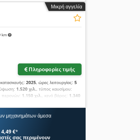
ο ανυψωτικό diesel Σημείο βάρους
Μικρή αγγελία
 ιστού: Τρίπλεξ Κιβώτιο ταχυτήτων:
α Τεχνική κατάσταση: Νέο Τύπος
: 28-9 x15 Κατάσταση μπροστινών
σω ελαστικών: 6.50x10 Κατάσταση πίσω
9 km
αι 4η βαλβίδα, πίσω και μπροστινοί
ελεύθερο ανύψωμα, πιστοποιητικό CE,
, υαλοκαθαριστήρας,
Πληροφορίες τιμής
 κατασκευής:
2025
, ώρες λειτουργίας:
5
ανύψωση:
1.520 χιλ.
, τύπος καυσίμου:
ς περονών:
1.150 χιλ.
, κενό βάρος:
1.340
λάτος κατασκευής:
820 χιλ.
, παλετοφόρο
 Κατάσταση: Καινούργιο Τεχνική
ατάσταση μπροστινών ελαστικών: 80 -
ων μηχανημάτων άμεσα
ν: 80 - 100% Τάση μπαταρίας: 24V
gsmveck Έτος κατασκευής μπαταρίας:
4,49 €
*
ερη διαδρομή, πιστοποιητικό CE,
αστές
σας περιμένουν