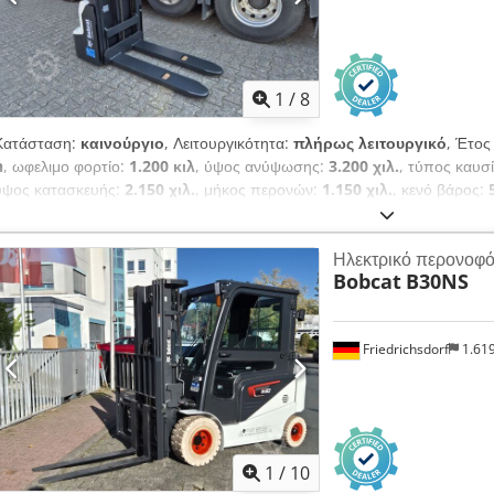
1
/
8
Κατάσταση:
καινούργιο
, Λειτουργικότητα:
πλήρως λειτουργικό
, Έτος
h
, ωφελιμο φορτίο:
1.200 κιλ
, ύψος ανύψωσης:
3.200 χιλ.
, τύπος καυσ
ύψος κατασκευής:
2.150 χιλ.
, μήκος περονών:
1.150 χιλ.
, κενό βάρος:
τύπος μετάδοσης κίνησης:
Elektro
, πλάτος κατασκευής:
800 χιλ.
, Ηλε
Σημείο φόρτωσης: 600 mm Πλάτος περονών: 180 mm Πάχος περονών: 
Ηλεκτρικό περονοφό
Κατάσταση: Νέα συσκευή Τεχνική κατάσταση: Νέα Τύπος εμπρός ελασ
Bobcat
B30NS
ελαστικών: 80 - 100% Τύπος πίσω ελαστικών: Πολυουρεθάνη Κατάστασ
μπαταρίας: 24V Χωρητικότητα μπαταρίας: 60Ah Τύπος μπαταρίας: Λιθί
2026 Κατάσταση μπαταρίας: 80 - 100% Dcsdpfx Aoy Uz Sqemvek Πιστο
Friedrichsdorf
1.61
(συντήρησης) 24 V
1
/
10