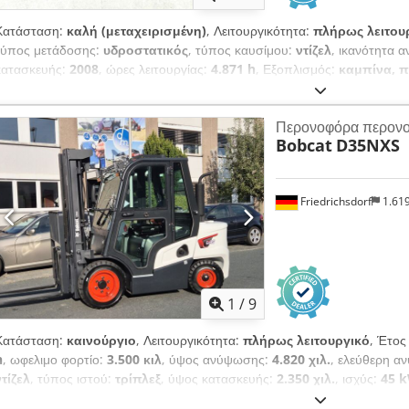
Κατάσταση:
καλή (μεταχειρισμένη)
, Λειτουργικότητα:
πλήρως λειτου
τύπος μετάδοσης:
υδροστατικός
, τύπος καυσίμου:
ντίζελ
, ικανότητα
κατασκευής:
2008
, ώρες λειτουργίας:
4.871 h
, Εξοπλισμός:
καμπίνα, 
φορτωτής BOBCAT T2250 Έτος κατασκευής: 2008 Σύμφωνα με τον μετρη
ικανότητα: 2,2 τόνοι Μέγιστο ύψος ανύψωσης: 5 μέτρα Ισχύς: 56 kW 2
Περονοφόρα περονο
Ύψος: μόνο 198 cm Πλάτος: μόνο 190 cm - Περιλαμβάνει πιρούνια - Μ
Bobcat
D35NXS
εργαλείων Dedpfxozr En Is Amvsck - Βοηθητικό κύκλωμα έως τον φορέα
διεύθυνσης - Λειτουργία με χειριστήριο (joystick) - Κάμερα οπισθοπορε
φωτισμού με φλας - Άμεσα έτοιμο για χρήση - Καλή κατάσταση ελαστικώ
Friedrichsdorf
1.61
για δημόσιους δρόμους (Ολλανδία) Τιμή πώλησης: 21.900,-- ευρώ (χωρ
παράδοσης! Με επιπλέον χρέωση, διατίθεται και με νέα κουβά ή καινούρ
1
/
9
Κατάσταση:
καινούργιο
, Λειτουργικότητα:
πλήρως λειτουργικό
, Έτος
h
, ωφελιμο φορτίο:
3.500 κιλ
, ύψος ανύψωσης:
4.820 χιλ.
, ελεύθερη 
ντίζελ
, τύπος ιστού:
τρίπλεξ
, ύψος κατασκευής:
2.350 χιλ.
, ισχύς:
45 k
ανυψωτικού:
1.190 χιλ.
, μήκος περονών:
1.200 χιλ.
, κενό βάρος:
4.850 