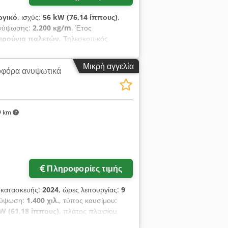
ργικό
, ισχύς:
56 kW (76,14 ίππους)
,
 ανύψωσης:
2.200 κg/m
, Έτος
πιρούνια παλετών
, Τηλεσκοπικός
τή, 4.871 ώρες λειτουργίας. Ανυψωτική
 ταχύτητες υδροστατικής μετάδοσης
Μικρή αγγελία
φόρα ανυψωτικά
ηχανικός μηχανισμός γρήγορης αλλαγής
 των πιρουνιών - Τετρακίνηση - 3 τρόποι
ίας - Καμπίνα με θέρμανση - Σύστημα
ν - Περιλαμβάνει έγκριση κυκλοφορίας
9 km
ίς ΦΠΑ) Δυνατότητα οικονομικής
γιο καλάθι εργασίας!
Πληροφορίες τιμής
 κατασκευής:
2024
, ώρες λειτουργίας:
9
ανύψωση:
1.400 χιλ.
, τύπος καυσίμου:
W (61,18 ίππους)
, πλάτος πλαισίου
κιλ
, συνολικό μήκος:
2.750 χιλ.
, τύπος