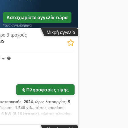
Καταχωρίστε αγγελία τώρα
*ανά αγγελία/μήνα
Μικρή αγγελία
ρο 3 τροχούς
us
9 km
Πληροφορίες τιμής
 κατασκευής:
2024
, ώρες λειτουργίας:
5
ανύψωση:
1.540 χιλ.
, τύπος καυσίμου:
:
6 kW (8,16 ίππους)
, πλάτος πλαισίου
ιλ
, συνολικό μήκος:
1.991 χιλ.
, τύπος
ό περονοφόρο ανυψωτικό 3 τροχών