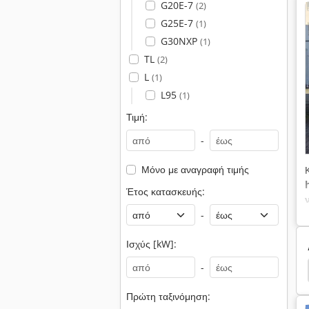
G20E-7
(2)
G25E-7
(1)
G30NXP
(1)
TL
(2)
L
(1)
L95
(1)
Τιμή:
-
Μόνο με αναγραφή τιμής
Έτος κατασκευής:
-
Ισχύς [kW]:
-
α
Παλετοφορα
Υψηλής Ανύψωσης Μυρμήγκι
Πρώτη ταξινόμηση: