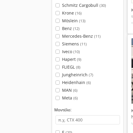
Schmitz Cargobull
(30)
Krone
(16)
Möslein
(13)
Benz
(12)
Mercedes-Benz
(11)
Siemens
(11)
Iveco
(10)
Hapert
(9)
FLIEGL
(8)
Jungheinrich
(7)
Heidenhain
(6)
MAN
(6)
Meta
(6)
Μοντέλο:
E
(20)