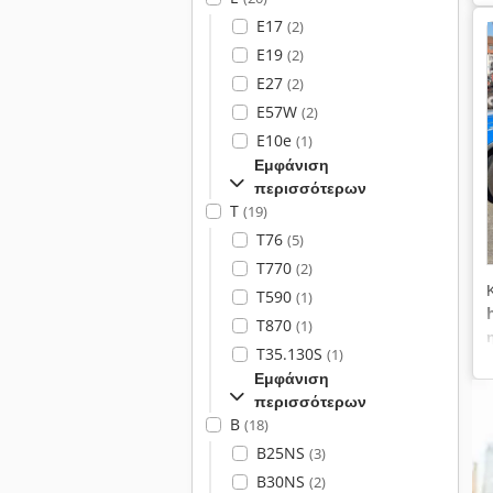
E17
(2)
E19
(2)
E27
(2)
E57W
(2)
E10e
(1)
Εμφάνιση
περισσότερων
T
(19)
T76
(5)
T770
(2)
T590
(1)
T870
(1)
T35.130S
(1)
Εμφάνιση
περισσότερων
B
(18)
B25NS
(3)
B30NS
(2)