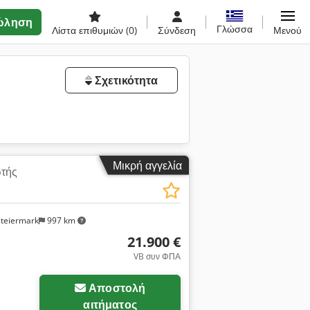
ώληση
Γλώσσα
Λίστα επιθυμιών
(0)
Σύνδεση
Μενού
Σχετικότητα
Μικρή αγγελία
ωτής
steiermark
997 km
21.900 €
VB συν ΦΠΑ
Αποστολή
αιτήματος