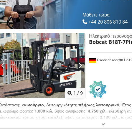
Μπαταρία ιόντων λιθίου που δεν χρειάζεται συντήρηση,
Μάθετε τώρα
+44 20 806 810 84
Ηλεκτρικό περονοφό
Bobcat
B18T-7Pl
Friedrichsdorf
1.61
1
/
9
Κατάσταση:
καινούργιο
, Λειτουργικότητα:
πλήρως λειτουργικό
, Έτος
h
, ωφελιμο φορτίο:
1.800 κιλ
, ύψος ανύψωσης:
4.750 χιλ.
, ελεύθερη 
ηλεκτρικός
, τύπος ιστού:
τρίπλεξ
, ύψος κατασκευής:
2.130 χιλ.
, ισχύς
ανυψωτικού:
902 χιλ.
, μήκος περονών:
1.200 χιλ.
, κενό βάρος:
3.250 κ
μετάδοσης κίνησης:
Elektro
, πλάτος κατασκευής:
1.090 χιλ.
, Ηλεκτρικ