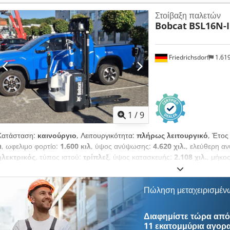
μετάδοσης κίνησης:
Diesel
, πλάτος κατασκευής:
1.290 χιλ.
, Περονοφόρ
Στοίβαξη παλετών
φορτίου: 500 ISO κατηγορία: ISO κατηγορία 3 = 2.500 - 4.999 kg Τύπος
Bobcat
BSL16N-I
Μετατροπέας ροπής Κατηγορία ταχύτητας: 20 Κατάσταση: Νέο μηχάνημ
μπροστινών ελαστικών: Υπερελαστικά Μέγεθος μπροστινών ελαστικών
ελαστικών: 80-100% Τύπος πίσω ελαστικών: Υπερελαστικά Μέγεθος πί
Friedrichsdorf
1.61
ελαστικών: 80-100% Dcjdpfxey U R Dce Amvek Πλαϊνή μετατόπιση, 3η κ
προβολείς εργασίας, προστατευτικό φορτίου, πλήρης καμπίνα, πλήρες 
εσωτερικός καθρέπτης, εξωτερικός καθρέπτης, περιστρεφόμενος φανός
1
/
9
Κατάσταση:
καινούργιο
, Λειτουργικότητα:
πλήρως λειτουργικό
, Έτος
h
, ωφελιμο φορτίο:
1.600 κιλ
, ύψος ανύψωσης:
4.620 χιλ.
, ελεύθερη 
ηλεκτρικός
, τύπος ιστού:
τρίπλεξ
, ύψος κατασκευής:
2.108 χιλ.
, μήκο
κιλ
, συνολικό μήκος:
1.964 χιλ.
, τύπος μετάδοσης κίνησης:
Elektro
, π
Κέντρο φόρτωσης: 600 Πλάτος πιρουνιού: 560 mm Τύπος ιστού: Τριπλό
κατάσταση: Καινούργιο Τύπος μπροστινών ελαστικών: πολυουρεθάνη Κ
Πώληση μεταχειρισμέν
100% Τύπος πίσω ελαστικών: πολυουρεθάνη Κατάσταση πίσω ελαστικώ
Μπαταρία Ah: 150Ah Τύπος μπαταρίας: ιόντων λιθίου Djdpfx Aowi Ac
Διαφημίστε τώρα από 
2025 Κατάσταση μπαταρίας: 80 - 100% Αρχική διαδρομή, πλήρης ελεύθ
11 εκατομμύρια αγορ