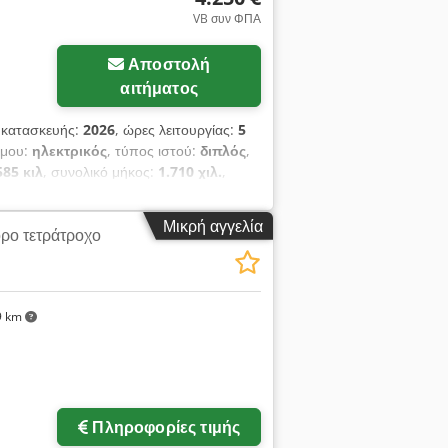
VB συν ΦΠΑ
Αποστολή
αιτήματος
 κατασκευής:
2026
, ώρες λειτουργίας:
5
ίμου:
ηλεκτρικός
, τύπος ιστού:
διπλός
,
585 κιλ
, συνολικό μήκος:
1.710 χιλ.
,
κτροκίνητος περονοφόρος ανυψωτήρας
60 mm Τύπος ιστού: Διπλός (Duplex)
Μικρή αγγελία
ρο τετράτροχο
τικών: Πολυουρεθάνη Κατάσταση εμπρός
η πίσω ελαστικών: 80 - 100% Τάση
ου-ιόντων Έτος κατασκευής μπαταρίας:
ποιητικό CE, Μπαταρία λιθίου-ιόντων
9 km
Πληροφορίες τιμής