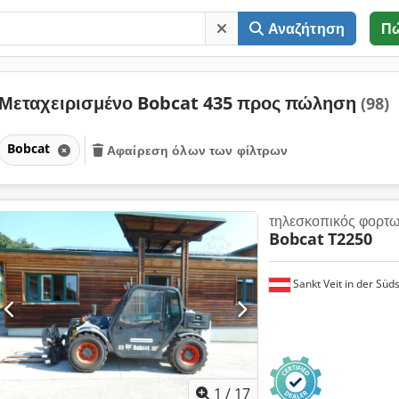
Αναζήτηση
Π
Μεταχειρισμένο Bobcat 435 προς πώληση
(98)
Bobcat
Αφαίρεση όλων των φίλτρων
τηλεσκοπικός φορτ
Bobcat
T2250
Sankt Veit in der Süd
1
/
17