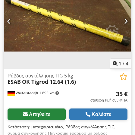
1
/
4
Ράβδος συγκόλλησης TIG 5 kg
ESAB
OK Tigrod 12.64 (1,6)
35 €
Wiefelstede
1.893 km
σταθερή τιμή συν ΦΠΑ
Αιτηθείτε
Καλέστε
Κατάσταση:
μεταχειρισμένο
, Ράβδος συγκόλλησης TIG,
σύρμα συγκόλλησης Παγκόσμια εφαρμόσιμη ράβδος