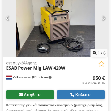
1
/
6
σετ συγκόλλησης
ESAB
Power Mig LAW 420W
950 €
Valkenswaard
1.866 km
FCA VB συν ΦΠΑ
Αιτηθείτε
Καλέστε
Κατάσταση:
γενικά ανακατασκευασμένο (μεταχειρισμένο)
,
Λειτουργικότητα:
πλήρως λειτουργικό
, είδος εισερχόμενου