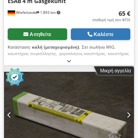
ESAB
4 m Gasgekühlt
65 €
Wiefelstede
1.893 km
σταθερή τιμή συν ΦΠΑ
Αιτηθείτε
Καλέστε
Κατάσταση:
καλή (μεταχειρισμένη)
, Σετ σωλήνα WIG,
καυστήρας συγκόλλησης, χειροκίνητος καυστήρας, καυστήρας
TIG - Σετ σωλήνα WIG: ψύχεται με αέριο - Μήκος: 4 μ - Βύσμα:
3-πολικό Csdpsylk A Sofx Aiijrf - Ποσότητα: 1x σετ σωλήνα
Μικρή αγγελία
διαθέσιμο - Τιμή: ανά τεμάχιο - Διαστάσεις: 340/340/Υ70 mm -
Βάρος: 1,8 kg/τεμ.