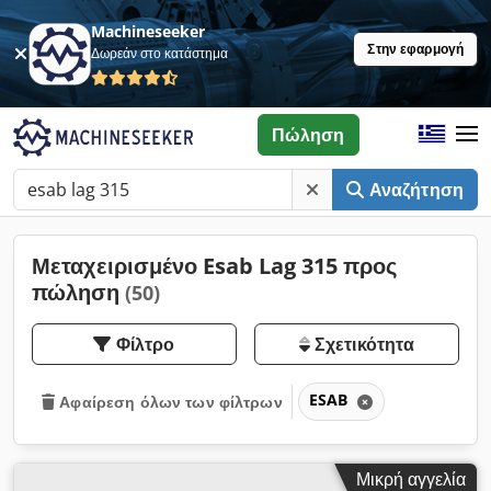
Machineseeker
Στην εφαρμογή
Δωρεάν στο κατάστημα
Πώληση
Αναζήτηση
Μεταχειρισμένο Esab Lag 315 προς
πώληση
(50)
Φίλτρο
Σχετικότητα
ESAB
Αφαίρεση όλων των φίλτρων
Μικρή αγγελία