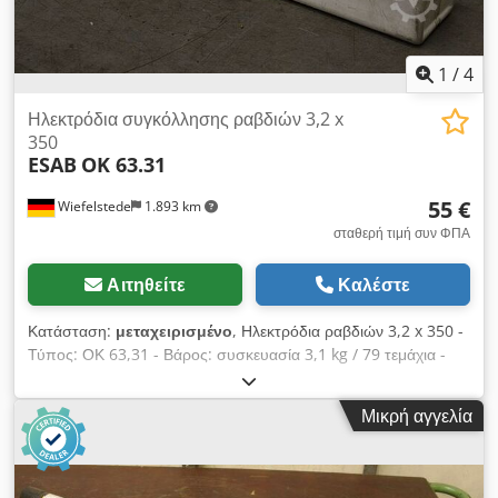
1
/
4
Ηλεκτρόδια συγκόλλησης ραβδιών 3,2 x
350
ESAB
OK 63.31
55 €
Wiefelstede
1.893 km
σταθερή τιμή συν ΦΠΑ
Αιτηθείτε
Καλέστε
Κατάσταση:
μεταχειρισμένο
, Ηλεκτρόδια ραβδιών 3,2 x 350 -
Τύπος: ΟΚ 63,31 - Βάρος: συσκευασία 3,1 kg / 79 τεμάχια -
Συσκευασία: δεν είναι πλήρης Cedsd Ivpiepfx Aiisrf
Μικρή αγγελία