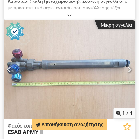
Κατάσταση:
καλή (μεταχειρισμένη)
, Συσκευή συγκόλλησης
με προστατευτικό αέριο, εγκατάσταση συγκόλλησης τόξου,
εγκατάσταση συγκόλλησης MIG/MAG, εγκατάσταση παλμικής
συγκόλλησης - Κατασκευαστής: Esab, συσκευή συγκόλλησης
Μικρή αγγελία
με προστατευτικό αέριο PULS Credpfx Aijy Ulrneief - Τύπος:
LUD320W - Μέγιστη ισχύς συγκόλλησης: 320 Α - Εξοπλισμός:
υδρόψυκτη, τηλεχειριστήριο - Κουτί προώθησης σύρματος:
Esab MEK 44 C με 4 ροδάκια - Διαστάσεις: 1130/640/Υ1630
mm - Βάρος: 174 kg
1
/
4
Αποθήκευση αναζήτησης
Φακός κοπής μηχανής
ESAB
APMY II