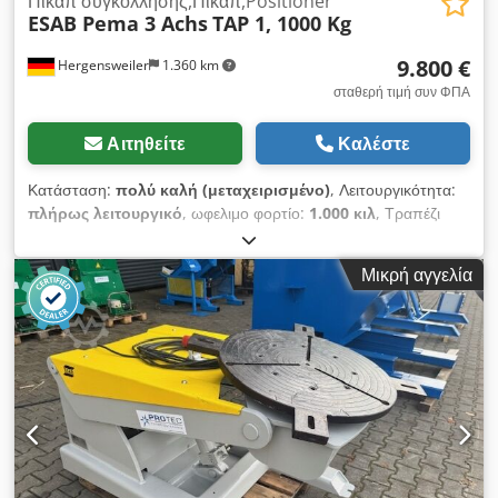
Πικάπ συγκόλλησης,Πικάπ,Positioner
ESAB Pema 3 Achs
TAP 1, 1000 Kg
9.800 €
Hergensweiler
1.360 km
σταθερή τιμή συν ΦΠΑ
Αιτηθείτε
Καλέστε
Κατάσταση:
πολύ καλή (μεταχειρισμένο)
, Λειτουργικότητα:
πλήρως λειτουργικό
, ωφελιμο φορτίο:
1.000 κιλ
, Τραπέζι
περιστροφής συγκόλλησης 3 αξόνων με υδραυλική ρύθμιση
ύψους, χωρητικότητα 1000 κιλά, τηλεχειριστήριο. Διάμετρος
Μικρή αγγελία
πλάκας σύσφιξης 900 mm, σε άριστη κατάσταση. Ταχύτητα,
ύψος και κλίση ρυθμίζονται απεριόριστα. Ύψος με κατακόρυφο
δίσκο ελάχιστο 635 mm, με οριζόντιο δίσκο ελάχιστο 800 mm,
με κατακόρυφο δίσκο μέγιστο 1360 mm, με οριζόντιο δίσκο
μέγιστο 1500 mm. Credpfx Aieylihysisf