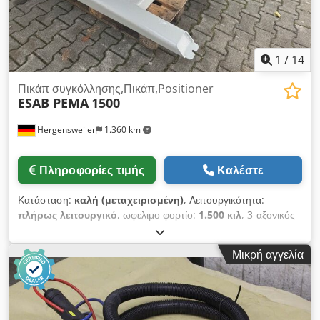
1
/
14
Πικάπ συγκόλλησης,Πικάπ,Positioner
ESAB PEMA
1500
Hergensweiler
1.360 km
Πληροφορίες τιμής
Καλέστε
Κατάσταση:
καλή (μεταχειρισμένη)
, Λειτουργικότητα:
πλήρως λειτουργικό
, ωφελιμο φορτίο:
1.500 κιλ
, 3-αξονικός
περιστρεφόμενος συγκολλητικός τραπέζι PEMA APS 1500
Crjdpexxv Rtjfx Aiief - συνεχής ρύθμιση ύψους -
Μικρή αγγελία
συμπεριλαμβάνει χειριστήριο - μέγιστο φορτίο 15.000 N - 1.500
kg - ταχύτητα περιστροφής 0,07 - 1,3 σ.α.λ. - ροπή
περιστροφής 1.000 Nm - υδραυλική κλίση έως 135° - ροπή
κλίσης 3.000 N - μέγιστο ρεύμα συγκόλλησης 700 A -
διάμετρος πλάκας 700 mm - ύψος 780 - 1.550 mm -