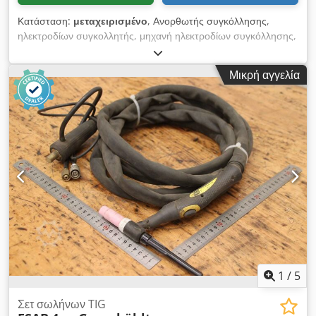
Κατάσταση:
μεταχειρισμένο
, Ανορθωτής συγκόλλησης,
ηλεκτροδίων συγκολλητής, μηχανή ηλεκτροδίων συγκόλλησης,
ανορθωτής ηλεκτροδίων συγκόλλησης -Κατασκευαστής: ESAB,
ανορθωτής συγκόλλησης τύπου Origo Arc 410c -Ικανότητα
Μικρή αγγελία
συγκόλλησης: max. 400 A -Καλώδιο συγκόλλησης με
σφιγκτήρα ηλεκτροδίου -Καλώδιο γείωσης Crsdehgbxhepfx
Aiijf -Αριθμός: 1 διαθέσιμο τεμάχιο -Διάσταση: 920/720/H930
mm -Βάρος: 182 kg/τεμ.
1
/
5
Σετ σωλήνων TIG