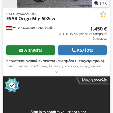
1
/
6
σετ συγκόλλησης
ESAB
Origo Mig 502cw
1.450 €
Valkenswaard
1.866 km
VB Ο ΦΠΑ δεν μπορεί να εκπεμφθεί
ξεχωριστά
Αιτηθείτε
Καλέστε
Κατάσταση:
γενικά ανακατασκευασμένο (μεταχειρισμένο)
,
Λειτουργικότητα:
πλήρως λειτουργικό
, είδος εισερχόμενου
ρεύματος:
τριφασικός
, τάση εισόδου:
380 V
, μήκος καλωδίου
γείωσης:
4.000 χιλ.
, τύπος ψύξης:
νερό
, μήκος δέσμης
Μικρή αγγελία
σωλήνων:
15.000 χιλ.
, ρεύμα συγκόλλησης στο 60% κύκλο
λειτουργίας:
500 A
, ρεύμα συγκόλλησης στο 100% κύκλο
εργασίας:
400 A
, ρεύμα συγκόλλησης (ελάχ.):
20 A
, ρεύμα
συγκόλλησης (μέγ.):
500 A
, Esab Origo Mig 502cw –
Ψυχρούμενο με νερό MIG/MAG Επανακατασκευασμένο,
συντηρημένο, δοκιμασμένο και άμεσα έτοιμο προς χρήση 3