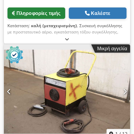
Πληροφορίες τιμής
Καλέστε
Κατάσταση:
καλή (μεταχειρισμένη)
, Συσκευή συγκόλλησης
με προστατευτικό αέριο, εγκατάσταση τόξου συγκόλλησης,
μηχάνημα MIG/MAG συγκόλλησης, μηχάνημα παλμικής
συγκόλλησης - Κατασκευαστής: Esab, συσκευή συγκόλλησης
Μικρή αγγελία
με προστατευτικό αέριο PULS - Τύπος: AristoMig 500W - Μέγ.
ισχύς συγκόλλησης: 500 A - Εξοπλισμός: Υδρόψυκτο - Κουτί
προώθησης σύρματος: 4-ρολλά Esab τύπος AristoFeed 48-4 -
Ποσότητα: 3x Esab συσκευή συγκόλλησης με προστατευτικό
αέριο PULS διαθέσιμα - Τιμή: ανά τεμάχιο - Διαστάσεις:
1200/700/Υ1730 mm Cedpjy Ulziefx Aiiorf - Βάρος: 210 κιλά
1
/
12