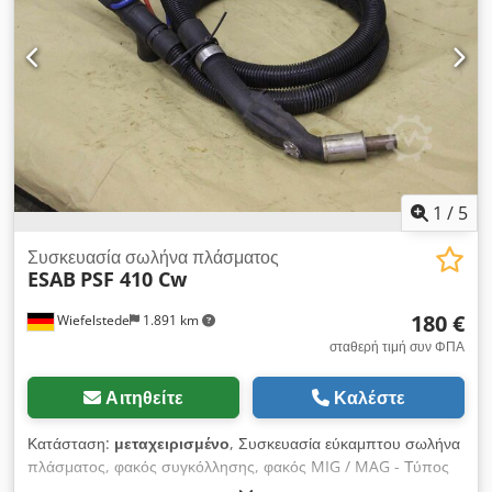
διαστάσεις 1.640 x 810 mm - σύνδεση 3 x 400 V / CEE 16A -
βάρος 730 kg Διαθέτουμε πολλαπλά από αυτά τα τραπέζια
1
/
5
Συσκευασία σωλήνα πλάσματος
ESAB
PSF 410 Cw
180 €
Wiefelstede
1.891 km
σταθερή τιμή συν ΦΠΑ
Αιτηθείτε
Καλέστε
Κατάσταση:
μεταχειρισμένο
, Συσκευασία εύκαμπτου σωλήνα
πλάσματος, φακός συγκόλλησης, φακός MIG / MAG - Τύπος
ESAB: PSF 410 Cw - Συσκευασία εύκαμπτου σωλήνα: