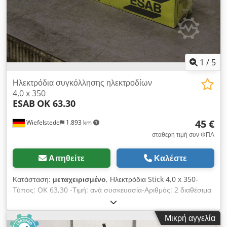
1
/
5
Ηλεκτρόδια συγκόλλησης ηλεκτροδίων
4,0 x 350
ESAB
OK 63.30
45 €
Wiefelstede
1.893 km
σταθερή τιμή συν ΦΠΑ
Αιτηθείτε
Καλέστε
Κατάσταση:
μεταχειρισμένο
, Ηλεκτρόδια Stick 4,0 x 350-
Τύπος: OK 63,30 -Τιμή: ανά συσκευασία-Αριθμός: 2 διαθέσιμα
πακέτα -Βάρος ανά συσκευασία: 4,6 kg Csdsd Ep Uyjpfx Aiijrf
Μικρή αγγελία