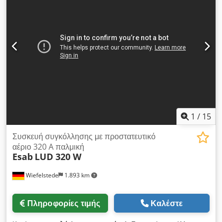
1
/
15
Συσκευή συγκόλλησης με προστατευτικό
αέριο 320 A παλμική
Esab
LUD 320 W
Wiefelstede
1.893 km
Πληροφορίες τιμής
Καλέστε