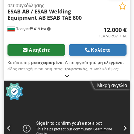
σετ συγκόλλησης
ESAB AB / ESAB Welding
Equipment AB
ESAB TAE 800
12.000 €
Пловдив
419 km
FCA VB συν ΦΠΑ
Αιτηθείτε
Καλέστε
Κατάσταση:
μεταχειρισμένο
, Λειτουργικότητα:
μη ελεγμένο
,
είδος εισερχόμενου ρεύματος:
τριφασικός
, συνολικό ύψος:
3.000 χιλ.
, συνολικό μήκος:
3.000 χιλ.
, τάση εισόδου:
380 V
,
τύπος ψύξης:
νερό
, ρεύμα συγκόλλησης στο 60% κύκλο
Μικρή αγγελία
λειτουργίας:
1.000 A
, ρεύμα συγκόλλησης στο 100% κύκλο
εργασίας:
800 A
, ρεύμα συγκόλλησης (ελάχ.):
250 A
, ρεύμα
συγκόλλησης (μέγ.):
1.250 A
, Διατίθεται προς πώληση
μεταχειρισμένο σύστημα υποβρύχιου τόξου συγκόλλησης της
ESAB, κατασκευαστής ESAB AB / ESAB Welding Equipment
AB, Σουηδία. Το σύστημα προορίζεται για μηχανοποιημένη
συγκόλληση υποβρύχιου τόξου – UP / SAW,
συμπεριλαμβανομένης της tandem συγκόλλησης AC/DC.