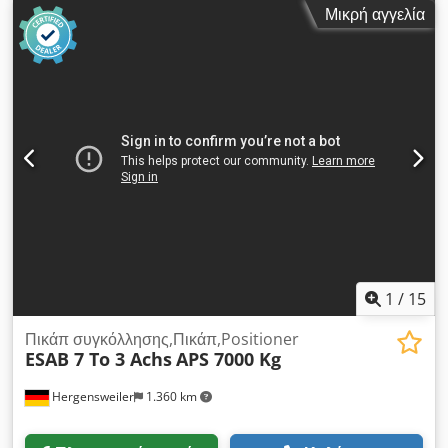
περιστρεφόμενο τραπέζι συγκόλλησης APS 1500 - ρυθμιζόμενο
Μικρή αγγελία
ύψος χωρίς βαθμίδες - συμπεριλαμβάνεται χειριστήριο -
μέγιστο φορτίο 15.000 N - 1.500 kg - ταχύτητα περιστροφής
0,07 - 1,3 στρ./λεπτό - ροπή περιστροφής 1.000 Nm -
υδραυλική κλίση έως 135° Crjdpfxeyupd Hs Aiief - ροπή
κλίσης 3.000 N - μέγιστο ρεύμα συγκόλλησης 700 A -
διάμετρος πλάκας 700 mm - ύψος 780 - 1.550 mm -
διαστάσεις 1.640 x 810 mm - σύνδεση 3 x 400 V / CEE 16A -
βάρος 730 kg
1
/
15
Πικάπ συγκόλλησης,Πικάπ,Positioner
ESAB 7 To 3 Achs
APS 7000 Kg
Hergensweiler
1.360 km