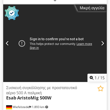
υδρόψυξη - Επαφή ελατηρίου - Μήκος: 3,25 m - Τιμή: ανά
Μικρή αγγελία
τεμάχιο - Αριθμός: 2 τεμάχια - Βάρος: 3,2 kg Crodpfx Aisd S
Eqfoiof
1
/
15
Συσκευή συγκόλλησης με προστατευτικό
αέριο 500 A παλμική
Esab
AristoMig 500W
Wiefelstede
1.893 km