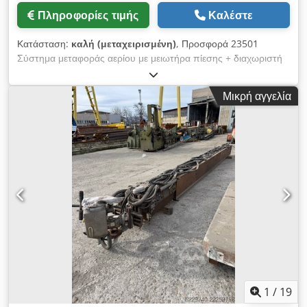
Πληροφορίες τιμής
Καλέστε
Κατάσταση:
καλή (μεταχειρισμένη)
, Προσφορά 23501
Σύστημα μεταφοράς αερίου με μειωτήρα πίεσης + διαχωριστή
Τεχνικά στοιχεία περίπου : - Σύστημα μεταφοράς αερίου για
άζωτο , αργό , αέριο σχηματισμού , υδρογόνο - από σύστημα
Μικρή αγγελία
κοπής πλάσματος + σύστημα κοπής με φλόγα μάρκας ESAB
Credporf Uqzsfx Aiisf - τοποθετημένο σε πλάκα από
ανοξείδωτο χάλυβα όπως φαίνεται στην εικόνα - div .
Μειωτήρας πίεσης + διαχωριστής - Βάρος περίπου 80 kg -
Απαιτούμενος χώρος συστήματος περίπου Π 1,6 x Υ 1,5 x Β
0,2 m
1
/
19