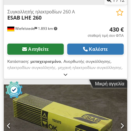
Συγκολλητής ηλεκτροδίων 260 A
ESAB
LHE 260
430 €
Wiefelstede
1.893 km
σταθερή τιμή συν ΦΠΑ
Αιτηθείτε
Καλέστε
Κατάσταση:
μεταχειρισμένο
, Ανορθωτής συγκόλλησης,
ηλεκτροδίων συγκολλητής, μηχανή ηλεκτροδίων συγκόλλησης,
ανορθωτής ηλεκτροδίων συγκόλλησης Crjdpfx Ajuxg Ideiijf
-Κατασκευαστής: ESAB, ανορθωτής συγκόλλησης τύπου LHE
Μικρή αγγελία
260 -Ικανότητα συγκόλλησης: max. 260 A -Καλώδιο
συγκόλλησης: με σφιγκτήρα ηλεκτροδίου -Καλώδιο γείωσης
-Διαστάσεις: 710/480/H865 mm -Βάρος: 119 kg