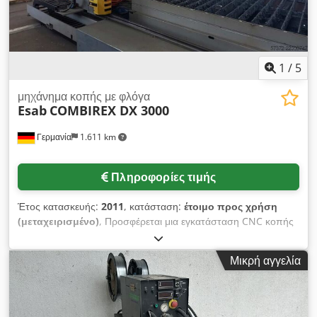
1
/
5
μηχάνημα κοπής με φλόγα
Esab
COMBIREX DX 3000
Γερμανία
1.611 km
Πληροφορίες τιμής
Έτος κατασκευής:
2011
, κατάσταση:
έτοιμο προς χρήση
(μεταχειρισμένο)
, Προσφέρεται μια εγκατάσταση CNC κοπής
με οξυγονοάκμονο της Esab. Μετατρόχιο: 3000 mm, μέγιστο
πλάτος κοπής: περίπου 2500 mm, μέγιστη ταχύτητα
Μικρή αγγελία
τοποθέτησης: περίπου 25 m/λεπτό, μέθοδος κοπής: πλάσμα,
σύστημα ελέγχου: Esab CNC. Διαστάσεις μηχανήματος X/Y/Z:
περίπου 4425 mm/1676 mm/1930 mm. Δυνατότητα
επιθεώρησης κατόπιν συνεννόησης. Credpfozrzpnsx Aiiof