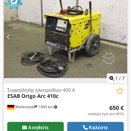
1
/
7
Συγκολλητής ηλεκτροδίων 400 A
ESAB
Origo Arc 410c
650 €
Wiefelstede
1.893 km
σταθερή τιμή συν ΦΠΑ
Αιτηθείτε
Καλέστε