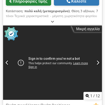
Πληροφορίες τιμής
Καλέστε
Κατάσταση:
πολύ καλή (μεταχειρισμένο)
, Θέση 3 αξόνων, 7
τόνοι Τεχνικά χαρακτηριστικά: - μέγιστη χωρητικότητα φορτίου
7000 kg - Διάμετρος πλάκας 1100 mm - Ταχύτητα 0,03 - 1,0
στρ./λεπτό - Ελάχιστο ύψος τραπεζιού σε οριζόντια θέση
Μικρή αγγελία
ελάχιστο περ. 999 mm, μέγ. 2218 mm - Ελάχιστο ύψος
τραπεζιού σε κεκλιμένη θέση έως το κέντρο περ. 818 mm, μέγ.
1673 mm - Πλάκα περιστρεφόμενη και ανακλινόμενη με μοτέρ -
Περιστροφική κίνηση ηλεκτρικά συνεχώς ρυθμιζόμενη - Κίνηση
δεξιά και αριστερά - Μεταβίβαση ρεύματος συγκόλλησης περ.
1400 A Μέγιστη ροπή στρέψης 9000 Nm Crsdpexxw Rnjfx
Aiisf Γωνία κλίσης 135° - Κίνηση 400 V - Ισχύς σύνδεσης 3 x
400 V - Χειριστήριο τηλεχειρισμού για κατεύθυνση
περιστροφής, κλίση και ανύψωση - Διαστάσεις περ. Μ 2620 x
Π 1490 mm - Βάρος περ. 3500 kg
1
/
12