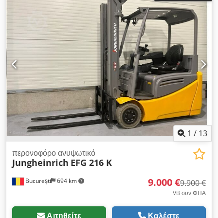
1
/
13
περονοφόρο ανυψωτικό
Jungheinrich
EFG 216 K
9.000 €
București
694 km
9.900 €
VB συν ΦΠΑ
Αιτηθείτε
Καλέστε