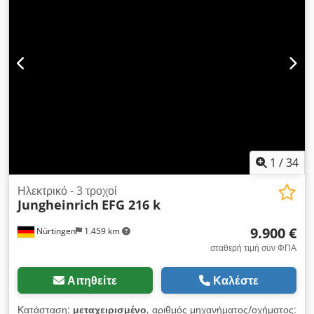
μετατοπιστής - 2 ταχύτητες κίνησης - Μπαταρία έτους 2015,
τύπος 06 EPZS C750 SC (48 Volt, 750 Ah) - Αυτόματος
φορτιστής, 48 Volt - 3 τροχοί με συμπαγή ελαστικά: εμπρός 18
x 7-8, πίσω 140/55-9 - Σύμφωνα με το μετρητή ωρών
λειτουργίας: 14.725 ώρες λειτουργίας - Υποβοήθηση
διεύθυνσης - Εμπρόσθιοι προβολείς εργασίας - Νέος τεχνικός
έλεγχος TÜV UVV (επιπλέον χρέωση 150,-- EUR καθαρά)
Μήκος χωρίς περόνες: 2000 mm Chedpfx Ajinwzhekroa
Συνολικό πλάτος: 1080 mm Βάρος χωρίς μπαταρία: 2390 kg
Βάρος με μπαταρία: 3480 kg
1
/
34
Ηλεκτρικό - 3 τροχοί
Jungheinrich
EFG 216 k
9.900 €
Nürtingen
1.459 km
σταθερή τιμή συν ΦΠΑ
Αιτηθείτε
Καλέστε
Κατάσταση:
μεταχειρισμένο
, αριθμός μηχανήματος/οχήματος: