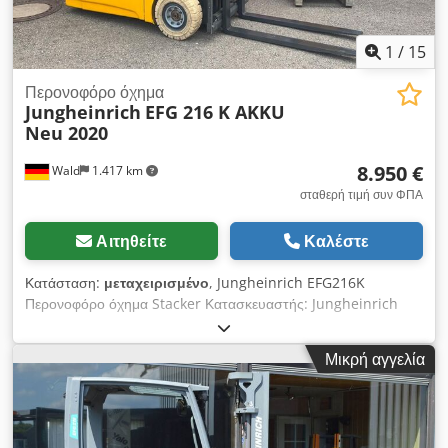
1
/
15
Περονοφόρο όχημα
Jungheinrich
EFG 216 K AKKU
Neu 2020
8.950 €
Wald
1.417 km
σταθερή τιμή συν ΦΠΑ
Αιτηθείτε
Καλέστε
Κατάσταση:
μεταχειρισμένο
, Jungheinrich EFG216K
Περονοφόρο όχημα Stacker Κατασκευαστής: Jungheinrich
Τύπος: EFG 216K Έτος κατασκευής ( περονοφόρο ανυψωτικό )
: 2010 AKKU Νέο 14 / 2020 Ώρες λειτουργίας: 9980 h
Μικρή αγγελία
Χωρητικότητα φορτίου: 1550 kg Τύπος ιστού: TRIPLEX με
πλήρη ελεύθερη ανύψωση Ελάχιστο/μέγιστο βάρος μπαταρίας:
813/924 kg Βάρος: 2520 kg Ελεύθερη ανύψωση: 1700mm
Ελεύθερο ύψος: 2110mm Chsdpfx Aet A U A Nokrsa Μέγ.