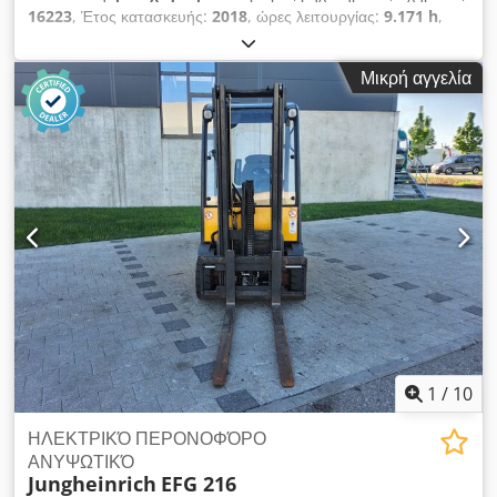
16223
, Έτος κατασκευής:
2018
, ώρες λειτουργίας:
9.171 h
,
ωφελιμο φορτίο:
1.600 κιλ
, ύψος ανύψωσης:
4.640 χιλ.
,
ελεύθερη ανύψωση:
1.640 χιλ.
, μήκος περονών:
1.150 χιλ.
,
Μικρή αγγελία
διάσταση εμπρόσθιου ελαστικού:
200/50-10
, μέγεθος πίσω
ελαστικού:
140/55-9
, συνολικό βάρος:
3.520 κιλ
, Τύπος
κινητήρα: Ηλεκτρικός, κατασκευαστής: Jungheinrich Cjdpfx
Aksw R Dt Ijrjha
1
/
10
ΗΛΕΚΤΡΙΚΌ ΠΕΡΟΝΟΦΌΡΟ
ΑΝΥΨΩΤΙΚΌ
Jungheinrich
EFG 216