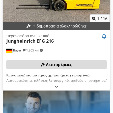
1
/
16
Η δημοπρασία ολοκληρώθηκε
περονοφόρο ανυψωτικό
Jungheinrich
EFG 216
Bayern
1.305 km
Λεπτομέρειες
Κατάσταση:
έτοιμο προς χρήση (μεταχειρισμένο)
,
Λειτουργικότητα:
πλήρως λειτουργικό
, αριθμός μηχανήματος/
οχήματος:
FN624938
, Έτος κατασκευής:
2020
, ώρες
λειτουργίας:
8.482 h
, ωφελιμο φορτίο:
1.600 κιλ
, ύψος
ανύψωσης:
4.700 χιλ.
, ελεύθερη ανύψωση:
1.600 χιλ.
, μήκος
περονών:
1.200 χιλ.
, Εξοπλισμός:
Έλεγχος ασφάλειας UVV
,
Περιλαμβάνει νέο έλεγχο σύμφωνα με τις απαιτήσεις ασφάλειας
και υγείας στην εργασία (UVV) και φορτιστή! ΤΕΧΝΙΚΕΣ