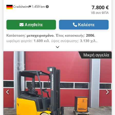
7.800 €
Crailsheim
1.459 km
VB συν ΦΠΑ
Αιτηθείτε
Καλέστε
Κατάσταση:
μεταχειρισμένο
, Έτος κατασκευής:
2006
,
ωφελιμο φορτίο:
1.600 κιλ
, ύψος ανύψωσης:
3.130 χιλ.
,
συνολικό μήκος:
3.200 χιλ.
, Ηλεκτροκίνητο περονοφόρο
ανυψωτικό Jungheinrich EFG 216, κίνηση: ηλεκτρική, έτος
Μικρή αγγελία
κατασκευής: 2006, ανυψωτικό ύψος (mm): 3.130, ικανότητα
ανύψωσης (kg): 1.600 Cedpfoxd Ew Tex Akrsha