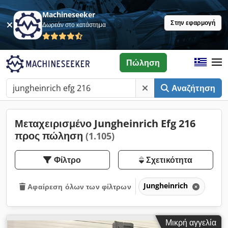
Machineseeker
Στην εφαρμογή
Δωρεάν στο κατάστημα
Πώληση
Αναζήτηση
Μεταχειρισμένο Jungheinrich Efg 216
προς πώληση
(1.105)
Φίλτρο
Σχετικότητα
Jungheinrich
Αφαίρεση όλων των φίλτρων
Μικρή αγγελία