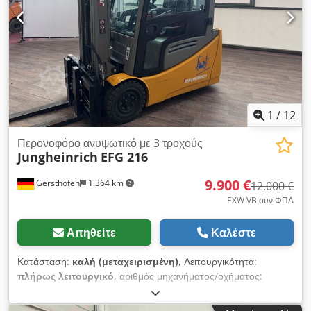
καλή Τύπος εμπρόσθιων ελαστικών: Υπερελαστικό Τύπος
οπίσθιων ελαστικών: Υπερελαστικό Περιγραφή: Έχει γίνει
συντήρηση + έλεγχος ασφαλείας (UVV) Πλευρικός
μετατοπιστής φορτίου, Πίσω προβολέας εργασίας, εμπρόσθιος
προβολέας εργασίας, συμμόρφωση με τους κανονισμούς
STVZO, πλήρης καμπίνα, πλήρης ελεύθερη ανύψωση, φως
ασφαλείας, υαλοκαθαριστήρες.
1
/
12
Περονοφόρο ανυψωτικό με 3 τροχούς
Jungheinrich
EFG 216
9.900 €
Gersthofen
1.364 km
12.000 €
EXW VB συν ΦΠΑ
Αιτηθείτε
Καλέστε
Κατάσταση:
καλή (μεταχειρισμένη)
, Λειτουργικότητα:
πλήρως λειτουργικό
, αριθμός μηχανήματος/οχήματος:
FN564123
, Έτος κατασκευής:
2017
, ώρες λειτουργίας:
4.950
h
, ωφελιμο φορτίο:
1.600 κιλ
, ύψος ανύψωσης:
4.700 χιλ.
,