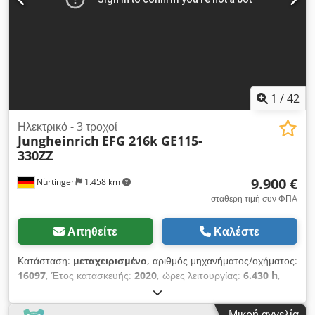
1
/
42
Ηλεκτρικό - 3 τροχοί
Jungheinrich
EFG 216k GE115-
330ZZ
9.900 €
Nürtingen
1.458 km
σταθερή τιμή συν ΦΠΑ
Αιτηθείτε
Καλέστε
Κατάσταση:
μεταχειρισμένο
, αριθμός μηχανήματος/οχήματος:
16097
, Έτος κατασκευής:
2020
, ώρες λειτουργίας:
6.430 h
,
ωφελιμο φορτίο:
1.600 κιλ
, ύψος ανύψωσης:
3.300 χιλ.
,
ελεύθερη ανύψωση:
1.680 χιλ.
, κέντρο βάρους φορτίου:
500
Μικρή αγγελία