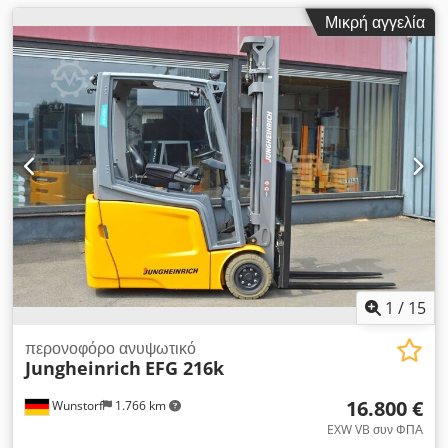
Έλεγχος και νέα UVV Πλευρική μετατόπιση, 3η βαλβίδα,
Μικρή αγγελία
εμπρός προβολείς, οροφή, μπροστινό παρμπρίζ, ημι-καμπίνα,
προστατευτικό φορτίου, STVZO, πλήρης καμπίνα, joystick, 3-
τροχο, λειτουργία 2 πεντάλ, joystick (Duo-Pilot), κάθισμα Ultra
Comfort (ύφασμα), ηλεκτρική διεύθυνση, ηλεκτρικό φρένο,
πολυχρωματική οθόνη, πλήκτρο επιλογών, καθρέπτης
οπισθοπορείας, η μπαταρία μπορεί να αναγεννηθεί κατόπιν
αιτήματος (με επιπλέον χρέωση)
1
/
15
περονοφόρο ανυψωτικό
Jungheinrich
EFG 216k
16.800 €
Wunstorf
1.766 km
EXW VB συν ΦΠΑ