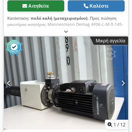
Αιτηθείτε
Καλέστε
Κατάσταση:
πολύ καλή (μεταχειρισμένο)
, Προς πώληση
μειωτήρας-κινητήρας Mannesmann Demag AF06-L-M-0-145-
1 με τριφασικό κινητήρα Demag ZBA90 A4 B020. Η συσκευή
είναι πλήρως λειτουργική, έχει ελεγχθεί και είναι έτοιμη για
Μικρή αγγελία
χρήση. Η οπτική κατάσταση είναι καλή, με φυσιολογικά
σημάδια χρήσης. Σημειώσεις: Dodpfx Ajzpbufjnpekr * Μία
από τις βάσεις στήριξης έχει κοπεί – αυτό δεν επηρεάζει τη
λειτουργία ή την σωστή τοποθέτηση του μειωτήρα-κινητήρα. *
Στο πλαστικό κάλυμμα του κινητήρα υπάρχει μια μικρή ρωγμή,
η οποία δεν επηρεάζει τη λειτουργία της συσκευής. Τεχνικά
χαρακτηριστικά: * Κατασκευαστής: Mannesmann Demag AG
* Μοντέλο μειωτήρα: AF06-L-M-0-145-1 * Μοντέλο κινητήρα:
Demag ZBA90 A4 B020 * Ισχύς: 1,1 kW * Τροφοδοσία: 3×400
V AC, 50 Hz * Τάση φρένου: 180 V DC * Ονομαστικό ρεύμα:
2,80 A * Ταχύτητα κινητήρα: 1400 σ.α.λ. * Ταχύτητα εξόδου:
περίπου 23 σ.α.λ. * Λόγος μετάδοσης: i = 60,1 * Ροπή
φρένου: 20 Nm * Cos φ: 0,75 * Βαθμός προστασίας: IP54 *
Κατηγορία μόνωσης: F * Βάρος: 21,2 kg
1
/
12