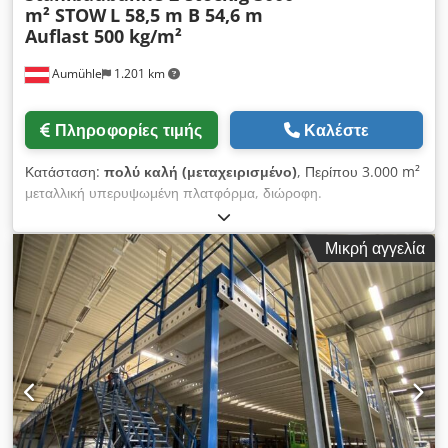
m² STOW
L 58,5 m B 54,6 m
Auflast 500 kg/m²
Aumühle
1.201 km
Πληροφορίες τιμής
Καλέστε
Κατάσταση:
πολύ καλή (μεταχειρισμένο)
, Περίπου 3.000 m²
μεταλλική υπερυψωμένη πλατφόρμα, διώροφη.
Μεταχειρισμένο, σε καλή κατάσταση, δείτε τις φωτογραφίες.
Κατασκευαστής: STOW. Μήκος περίπου 58,5 μ. Πλάτος
Μικρή αγγελία
περίπου 54,6 μ. Ύψος κάτω άκρου 3,4 μ. Ύψος πάνω άκρου
3,7 μ. Μέγιστο επιτρεπόμενο φορτίο: 500 kg/m². Κατασκευή με
δοκούς σχήματος C και σχήματος Sigma. Στερέωση με βίδες
και παξιμάδια. Ρυθμιζόμενες αποστάσεις μεταξύ των
στηριγμάτων κατά μήκος. Η κατασκευή του δαπέδου είναι από
ινοσανίδα πάχους 38 mm, υψηλής συμπίεσης, με σύστημα
αυλάκωσης και προεξοχής. Κάτω πλευρά λευκή, πάνω πλευρά
με γκρι επίστρωση. Τιμή διαπραγματεύσιμη: Προσφορά
κατόπιν αιτήματος! Δυνατότητα μερικής πώλησης!
Αποσυναρμολογημένο και έτοιμο για φόρτωση. Το προϊόν είναι