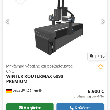
mm/min - Μέγ. ταχύτητα εργασίας 6000 mm/min - Κινητήρας
άξονα φρεζαρίσματος 2,2 kW, υδρόψυκτος - Διάμετρος βάσης
εργαλείου Collet 6 και 8 mm - Ταχύτητα άξονα φρεζαρίσματος
0-24000 rpm. Dodpev A Hb Isfx Anpokr - Βηματικοί κινητήρες
μετάδοσης κίνησης - Τάση AC 230 V/50 Hz - Οδηγός σε Y,
γραμμικός οδηγός κατεύθυνσης + σφαιρική βίδα - Οδηγός σε
X, γραμμικός οδηγός κατεύθυνσης Z + σφαιρική βίδα - Γλώσσα
εντολών G-code - Έλεγχος DSP (επιλογή ελέγχου MACH3) -
Διασύνδεση USB - Λογισμικό CAD/CAM Vectric 2D PRO -
Αισθητήρας μήκους εργαλείου 0-4% - Ambient L=1500,
W=1100, H=1500 mm - Βάρος 300 kg
1
/
10
Μηχάνημα χάραξης και φρεζαρίσματος
CNC
WINTER
ROUTERMAX 6090
PREMIUM
6.900 €
Leipzig
1.551 km
σταθερή τιμή συν ΦΠΑ
Αιτηθείτε
Καλέστε