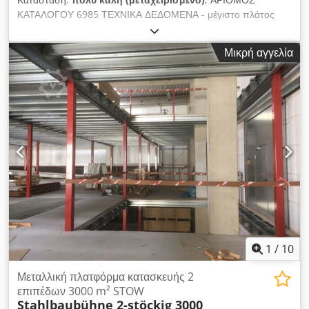
ΚΑΤΑΛΟΓΟΥ 6985 ΤΕΧΝΙΚΑ ΔΕΔΟΜΕΝΑ - μέγιστο πλάτος
κατεργαζόμενου τεμαχίου: 300mm - ύψος κατεργαζόμενου
τεμαχίου: 200mm - μονάδα: ραβδωτός ελαστικός κύλινδρος +
Μικρή αγγελία
σιαγόνα + μεταλλικός κύλινδρος - επιφάνεια εργασίας:
1230x440mm - ταινία: 300x1900mm Από πάνω: - ελαστικός,
ολισθαίνων κύλινδρος - μονάδα περίπου 7,5kW - ελαστικός,
ολισθαίνων κύλινδρος Από κάτω: - σύρουσα ταινία -
πνευματική ταλάντωση - 2 ταχύτητες προώθησης - κινητήρας
προώθησης 0,85kW - διάμετρος συνδέσμου απορρόφησης:
110mm - διαστάσεις Μ/Π/Υ: 1250/1000/1950mm - βάρος:
530kg - χωρίς βαφή - μεταχειρισμένο τριβείο - πολύ καλή
κατάσταση Καθαρή τιμή: 13900 PLN Καθαρή τιμή: 3300 EUR Η
καθαρή τιμή υπολογίζεται με βάση την ισοτιμία 4,2 PLN/EUR
Dksdpfjzh H I Ijx Anpsr (σε περίπτωση μεγάλων
διακυμάνσεων της ισοτιμίας, η τιμή ενδέχεται να αλλάξει)
1
/
10
Μεταλλική πλατφόρμα κατασκευής 2
επιπέδων 3000 m² STOW
Stahlbaubühne 2-stöckig 3000