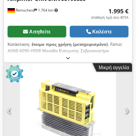
1.995 €
Remscheid
1.764 km
σταθερή τιμή συν ΦΠΑ
Αιτηθείτε
Καλέστε
Κατάσταση:
έτοιμο προς χρήση (μεταχειρισμένο)
, Fanuc
A06B-6090-H008 Μονάδα Ενίσχυσης Σεβροκινητήρα
SN:V06Y90680, μεταχειρισμένο, με φυσιολογικά ίχνη χρήσης,
100% λειτουργικό, παράδοση σύμφωνα με τις φωτογραφίες.
Μικρή αγγελία
Dksdpfxox Erbwo Anpsr