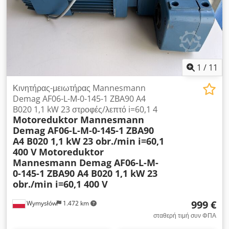
φορτίο ανά θέση 3000 κιλά. - 16 πλαίσια (RM4511 - RAL5019)
- 32 στηρίγματα, υλικό στήριξης, βίδες - 64 άγκιστρα δαπέδου
(ZZBA1210) - 72 οριζόντιες δοκοί μήκους 3,6 μ. (T3615 -
RAL2008) - 4 πινακίδες αναγραφής φορτίου (BSMcP) Τα
πλαίσια συναρμολογούνται με βίδες, δεν παραδίδονται προ-
συναρμολογημένα. Dedjzqyn Tspfx Anpjkr Μεταφορά /
Παράδοση: - Μέγιστος χρόνος παράδοσης: 20 εργάσιμες
1
/
11
ημέρες από την ημερομηνία πληρωμής - Παράδοση δωρεάν
στο εργοτάξιο / τόπο συναρμολόγησης - Η εκφόρτωση από το
Κινητήρας-μειωτήρας Mannesmann
φορτηγό γίνεται από τον αγοραστή με δικό του μηχάνημα
Demag AF06-L-M-0-145-1 ZBA90 A4
ανύψωσης - Παραδόσεις σε όλη την επικράτεια της
B020 1,1 kW 23 στροφές/λεπτό i=60,1 4
Motoreduktor Mannesmann
Ομοσπονδιακής Δημοκρατίας της Γερμανίας. Εξαιρούνται τα
Demag AF06-L-M-0-145-1 ZBA90
νησιά! Παραδόσεις σε χώρες της Ευρωπαϊκής Ένωσης κατόπιν
A4 B020 1,1 kW 23 obr./min i=60,1
εξατομικευμένης συμφωνίας.
400 V
Motoreduktor
Mannesmann Demag AF06-L-M-
0-145-1 ZBA90 A4 B020 1,1 kW 23
obr./min i=60,1 400 V
999 €
Wymysłów
1.472 km
σταθερή τιμή συν ΦΠΑ