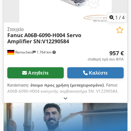
1
/
4
Στοιχείο
Fanuc
A06B-6090-H004 Servo
Amplifier SN:V12290584
957 €
Remscheid
1.764 km
σταθερή τιμή συν ΦΠΑ
Αιτηθείτε
Καλέστε
Κατάσταση:
έτοιμο προς χρήση (μεταχειρισμένο)
, Fanuc
A06B-6090-H004 ενισχυτής σερβοκινητήρα SN: V12290584,
μεταχειρισμένο, με φυσιολογικά ίχνη χρήσης, 100%
λειτουργικό, παραδίδεται όπως στις φωτογραφίες. Dkedpfxjx
Erbks Anpjr