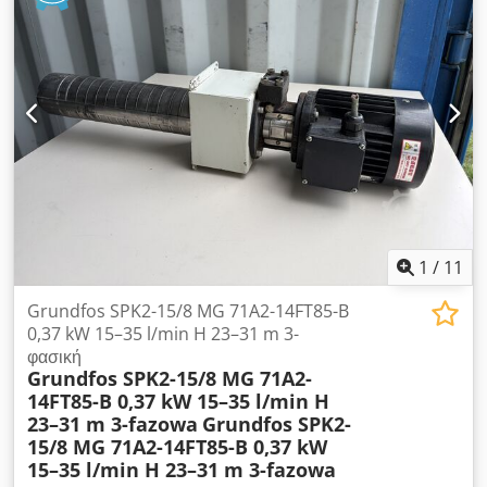
Τεχνικά χαρακτηριστικά αντλίας: Κατασκευαστής: Grundfos
Μοντέλο: CRK2-260 AMA AUUV Ισχύς αντλίας: 3,0 kW
Τροφοδοσία: Τριφασική Συχνότητα: 50 Hz Παροχή: 16–58
λίτρα/λεπτό Ύψος άντλησης: 107–225 μέτρα Τεχνικά
χαρακτηριστικά κινητήρα: Djdpfxozn N T Tj Anpskr
Κατασκευαστής: Grundfos Μοντέλο: MG 100LB2-28FT130-C
Ισχύς: 3,0 kW Τροφοδοσία: 200–220 V Δ / 346–380 V Y (50 Hz)
Ταχύτητα περιστροφής: 2880–2910 στροφές/λεπτό Βαθμός
προστασίας: IP54 Κλάση μόνωσης: F
1
/
11
Grundfos SPK2-15/8 MG 71A2-14FT85-B
0,37 kW 15–35 l/min H 23–31 m 3-
φασική
Grundfos SPK2-15/8 MG 71A2-
14FT85-B 0,37 kW 15–35 l/min H
23–31 m 3-fazowa
Grundfos SPK2-
15/8 MG 71A2-14FT85-B 0,37 kW
15–35 l/min H 23–31 m 3-fazowa