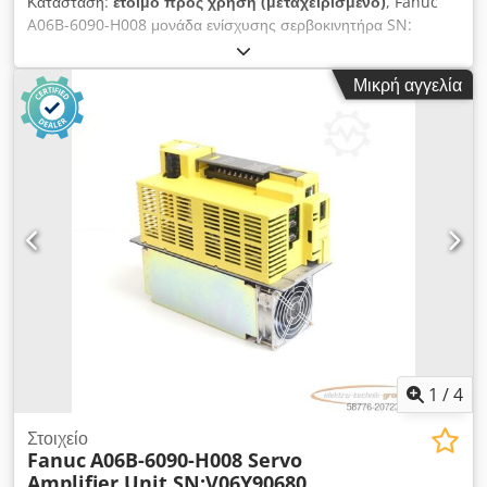
Κατάσταση:
έτοιμο προς χρήση (μεταχειρισμένο)
, Fanuc
A06B-6090-H008 μονάδα ενίσχυσης σερβοκινητήρα SN:
EA5505042, μεταχειρισμένη, με φυσιολογικά ίχνη χρήσης,
πλήρως λειτουργική, παράδοση σύμφωνα με τις φωτογραφίες.
Μικρή αγγελία
Dkjdpfxex Erbqe Anper
1
/
4
Στοιχείο
Fanuc
A06B-6090-H008 Servo
Amplifier Unit SN:V06Y90680