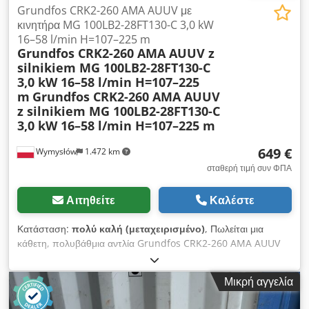
Grundfos CRK2-260 AMA AUUV με
κινητήρα MG 100LB2-28FT130-C 3,0 kW
16–58 l/min H=107–225 m
Grundfos CRK2-260 AMA AUUV z
silnikiem MG 100LB2-28FT130-C
3,0 kW 16–58 l/min H=107–225
m
Grundfos CRK2-260 AMA AUUV
z silnikiem MG 100LB2-28FT130-C
3,0 kW 16–58 l/min H=107–225 m
649 €
Wymysłów
1.472 km
σταθερή τιμή συν ΦΠΑ
Αιτηθείτε
Καλέστε
Κατάσταση:
πολύ καλή (μεταχειρισμένο)
, Πωλείται μια
κάθετη, πολυβάθμια αντλία Grundfos CRK2-260 AMA AUUV
με τριφασικό κινητήρα Grundfos MG 100LB2-28FT130-C. Η
συσκευή είναι πλήρως λειτουργική, έχει ελεγχθεί και είναι έτοιμη
Μικρή αγγελία
για χρήση. Η τεχνική της κατάσταση είναι πολύ καλή, με ορατά
σημάδια κανονικής φθοράς που προκύπτουν από τη χρήση.