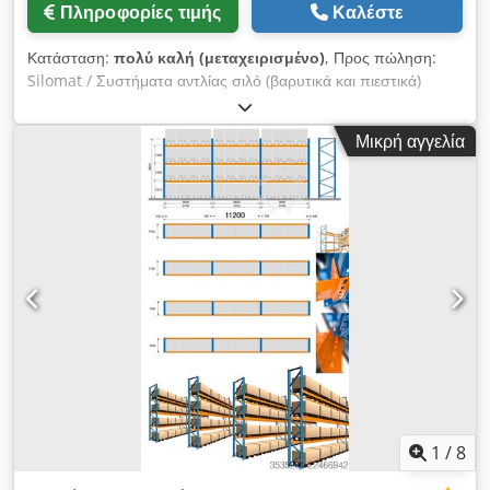
Πληροφορίες τιμής
Καλέστε
Κατάσταση:
πολύ καλή (μεταχειρισμένο)
, Προς πώληση:
Silomat / Συστήματα αντλίας σιλό (βαρυτικά και πιεστικά)
Διαθέτουμε προς πώληση μεγάλη γκάμα silomat από
διάφορους κατασκευαστές, διαθέσιμα τόσο σε βαρυτικού
Μικρή αγγελία
τύπου (free-fall type) όσο και σε πιεστική έκδοση. Dksdslf
Niqspfx Anpjr Όλες οι μονάδες έχουν πλήρως
ΑΝΑΚΑΤΑΣΚΕΥΑΣΤΕΙ και ανακαινιστεί επαγγελματικά: -
Αντικατάσταση λαδιού - Νέες πτερυγιοφόρες συνθετικές
λεπίδες - Νέα ρουλεμάν - Επαγγελματική αμμοβολή και ολική
βαφή Τα μηχανήματα είναι έτοιμα προς χρήση και διαθέσιμα για
αγορά είτε με καινούργια αξεσουάρ είτε χωρίς. Διαθέσιμα
μοντέλα βαρύτητας (περίπου 40 τεμάχια συνολικά): - PFT
E100L - MALTECH MB100 - M-TEC F100E Επικοινωνήστε μαζί
μας για περισσότερες πληροφορίες, τιμές και διαθέσιμες
διαμορφώσεις.
1
/
8