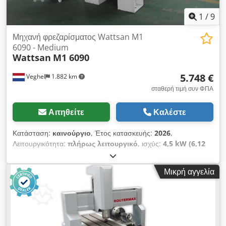
1
/
9
Μηχανή φρεζαρίσματος Wattsan M1
6090 - Medium
Wattsan
M1 6090
5.748 €
Veghel
1.882 km
σταθερή τιμή συν ΦΠΑ
Αιτηθείτε
Καλέστε
Κατάσταση:
καινούργιο
, Έτος κατασκευής:
2026
,
Λειτουργικότητα:
πλήρως λειτουργικό
, ισχύς:
4,5 kW (6,12
ίππους)
, αριθμός αξόνων:
3
, συνολικό βάρος:
880 κιλ
, μήκος
τραπεζιού:
2.500 χιλ.
, πλάτος τραπεζιού:
1.300 χιλ.
,
Μικρή αγγελία
Εξοπλισμός:
Σήμανση CE, τεκμηρίωση / εγχειρίδιο
, Αυτός ο
γενικός δρομολογητής CNC μπορεί να χρησιμοποιηθεί για να
κόψει, να χαράξει ή να φρεζάρει τρισδιάστατα οποιοδήποτε
σχήμα. Με το Wattsan M1 6090 μπορείτε να παράγετε
διακοσμήσεις, έπιπλα, διαφημίσεις και συσκευασίες. Αυτό το