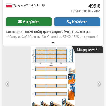
499 €
Wymysłów
1.472 km
σταθερή τιμή συν ΦΠΑ
Αιτηθείτε
Καλέστε
Κατάσταση:
πολύ καλή (μεταχειρισμένο)
, Πωλείται μια
κάθετη, πολυβάθμια αντλία Grundfos SPK2-15/8 με τριφασικό
κινητήρα Grundfos MG 71A2-14FT85-B, ισχύος 0,37 kW. Η
αντλία είναι σε άριστη κατάσταση, έχει ελεγχθεί και είναι έτοιμη
Μικρή αγγελία
για χρήση. Προορίζεται για την άντληση ψυκτικών υγρών,
γαλακτωμάτων, τεχνικού νερού και άλλων υγρών που
χρησιμοποιούνται σε μηχανές CNC και βιομηχανικές
εγκαταστάσεις. Φέρει τα συνηθισμένα σημάδια χρήσης. Τεχνικά
χαρακτηριστικά αντλίας: Κατασκευαστής: Grundfos Μοντέλο:
SPK2-15/8 Έκδοση: AMA CVUV Παροχή: 15–35 λίτρα/λεπτό
Ύψος ανύψωσης: 23–31 μέτρα Συχνότητα: 50 Hz Τεχνικά
χαρακτηριστικά κινητήρα: Κατασκευαστής: Grundfos Τύπος:
MG 71A2-14FT85-B Ισχύς: 0,37 kW Τάση τροφοδοσίας:
3×200–220 V Δ / 346–380 V Y Συχνότητα: 50 Hz Ονομαστικό
ρεύμα: 1,92 / 1,10 A Ταχύτητα περιστροφής: 2800–2840