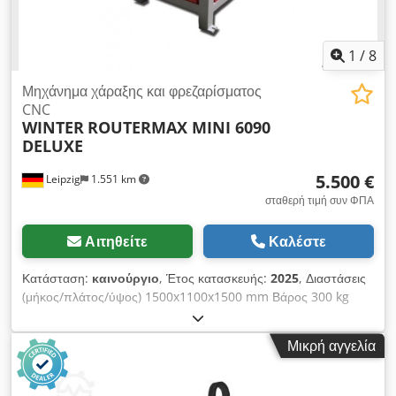
διάταξη- καθρέφτης για μηχανή λέιζερ.
1
/
8
Μηχάνημα χάραξης και φρεζαρίσματος
CNC
WINTER
ROUTERMAX MINI 6090
DELUXE
5.500 €
Leipzig
1.551 km
σταθερή τιμή συν ΦΠΑ
Αιτηθείτε
Καλέστε
Κατάσταση:
καινούργιο
, Έτος κατασκευής:
2025
, Διαστάσεις
(μήκος/πλάτος/ύψος) 1500x1100x1500 mm Βάρος 300 kg
Συνολική απαίτηση ισχύος 3,5 kW CNC μηχανή χάραξης και
φρεζαρίσματος ROUTERMAX MINI 6090 DELUXE - Περιοχή
Μικρή αγγελία
εργασίας X - άξονας 600 mm - Αξονας εργασίας 90 mm -
Περιοχή εργασίας 0 mm curacy ±0,04/300 mm - Τραπέζι
εργασίας με υποδοχές T - Μέγ. ταχύτητα διαδρομής 10000