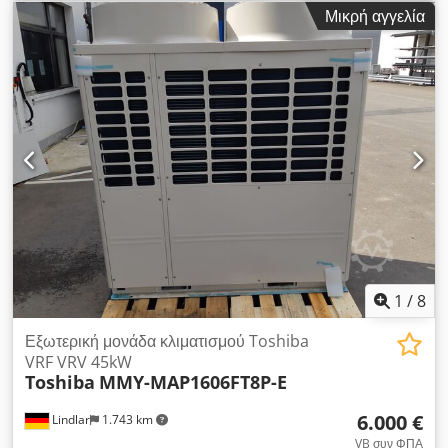
1000mm/800mm/850mm, στροφές ατράκτου: 5000 σ.α.λ.,
Μικρή αγγελία
υποδοχή ατράκτου: BT50, ισχύς ατράκτου: 15kW, θέσεις
εργαλείων: 60, ταχεία μετακίνηση: 15m/min, πρόωση:
5m/min. Διαστάσεις μηχανής X/Y/Z: περ.
5400mm/3600mm/2900mm, βάρος: περ. 17500kg, έλεγχος:
Tosnuc T-800M. Διατίθεται τεκμηρίωση. Δυνατότητα επιτόπιας
επιθεώρησης. Dsdpfx Anjw Nq Rdedeck
1
/
8
Εξωτερική μονάδα κλιματισμού Toshiba
VRF VRV 45kW
Toshiba
MMY-MAP1606FT8P-E
6.000 €
Lindlar
1.743 km
VB συν ΦΠΑ