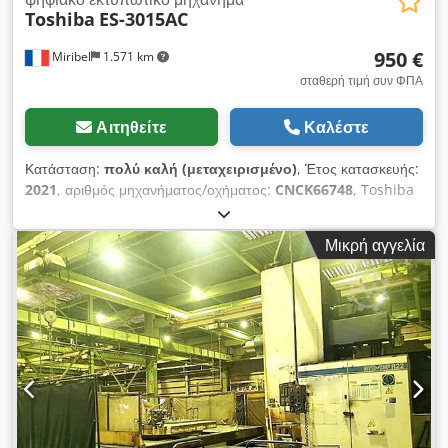
Toshiba
ES-3015AC
950 €
Miribel
1.571 km
σταθερή τιμή συν ΦΠΑ
Αιτηθείτε
Καλέστε
Κατάσταση:
πολύ καλή (μεταχειρισμένο)
, Έτος κατασκευής:
2021
, αριθμός μηχανήματος/οχήματος:
CNCK66748
, Toshiba
ES-3015AC Πρόκειται για έναν φωτοαντιγραφικό μηχάνημα
Toshiba ES-3015AC σε άριστη κατάσταση, με υψηλή ποιότητα
Μικρή αγγελία
αντιγραφής και χαμηλό αριθμό εκτυπώσεων. Dsdpotxnkgefx
Andock Μετρητής: 93.000 αντίτυπα (32.000 ασπρόμαυρες και
19.000+42.000 χαμηλής κάλυψης έγχρωμες εκτυπώσεις)
Εξοπλισμός: PCL / PS / Σάρωση / Finisher / Μεγάλη
χωρητικότητα / Μονάδα τροφοδοσίας χαρτιού με 2 κασέτες.
Τεχνικά χαρακτηριστικά: Τροφοδοσία ρεύματος 220-240 V, 50-
60 Hz Η CM SOLUTIONS είναι σήμερα ένας από τους ηγέτες
στη Γαλλία και την Ευρώπη στην αγορά, πώληση και
επαναξιοποίηση μεταχειρισμένου εξοπλισμού γραφείου.
Συνδυάζοντας διαφάνεια, τεχνογνωσία και ηθική σε κάθε