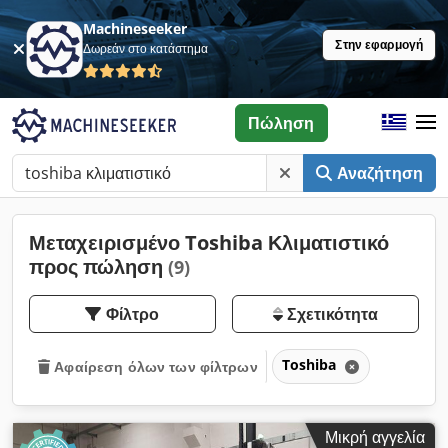
Machineseeker
Στην εφαρμογή
Δωρεάν στο κατάστημα
Πώληση
Αναζήτηση
Μεταχειρισμένο Toshiba Κλιματιστικό
προς πώληση
(9)
Φίλτρο
Σχετικότητα
Toshiba
Αφαίρεση όλων των φίλτρων
Μικρή αγγελία