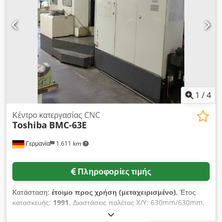
τοποθέτησης X/Y/Z: +/-0,008mm, ακρίβεια τοποθέτησης W:
+/-0,012mm, επαναληψιμότητα X/Y/Z: +/-0,004mm,
επαναληψιμότητα W: +/-0,008mm. Διαστάσεις μηχανήματος
X/Y/Z: περ. 7050mm/7200mm/4800mm, βάρος: περ.
37000kg, έλεγχος: TOSNUC-888. Διαθέσιμη τεκμηρίωση.
Δυνατότητα επιτόπιας επιθεώρησης. Το μηχάνημα βρίσκεται
στην Κίνα. Dedpfx Aoxf Ikrjndeck
1
/
4
Κέντρο κατεργασίας CNC
Toshiba
BMC-63E
Γερμανία
1.611 km
Πληροφορίες τιμής
Κατάσταση:
έτοιμο προς χρήση (μεταχειρισμένο)
, Έτος
κατασκευής:
1991
, Διαστάσεις παλέτας X/Y: 630mm/630mm,
μέγιστο φορτίο τραπεζιού: 2x1200kg, διαδρομές X/Y/Z: