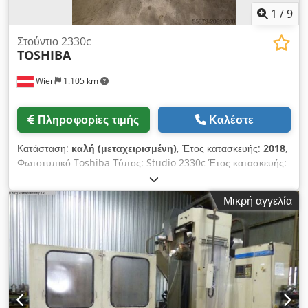
1
/
9
Στούντιο 2330c
TOSHIBA
Wien
1.105 km
Πληροφορίες τιμής
Καλέστε
Κατάσταση:
καλή (μεταχειρισμένη)
, Έτος κατασκευής:
2018
,
Φωτοτυπικό Toshiba Τύπος: Studio 2330c Έτος κατασκευής:
περίπου 2018 Dedpfx Ajxzgaksndsck
Μικρή αγγελία