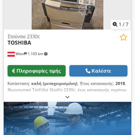
1
/
7
Στούντιο 2330c
TOSHIBA
Wien
1.105 km
Πληροφορίες τιμής
Καλέστε
Κατάσταση:
καλή (μεταχειρισμένη)
, Έτος κατασκευής:
2018
,
Φωτοτυπικό Toshiba Studio 2330c, έτος κατασκευής περίπου
2018 Dodpfsxzgbusx Andeck