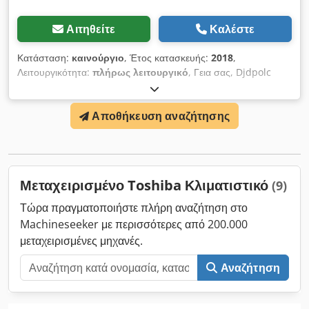
Αιτηθείτε
Καλέστε
Κατάσταση:
καινούργιο
, Έτος κατασκευής:
2018
,
Λειτουργικότητα:
πλήρως λειτουργικό
, Γεια σας, Djdpolc
Eukofx Andjck Προσφέρουμε μια ολοκαίνουργια εξωτερική
μονάδα κλιματισμού από την Toshiba. Η μονάδα είναι έτους
Αποθήκευση αναζήτησης
κατασκευής 2018 αλλά δεν έχει εγκατασταθεί ποτέ. Η μονάδα
έχει ισχύ 45kW.
Μεταχειρισμένο Toshiba Κλιματιστικό
(9)
Τώρα πραγματοποιήστε πλήρη αναζήτηση στο
Machineseeker με περισσότερες από 200.000
μεταχειρισμένες μηχανές.
Αναζήτηση