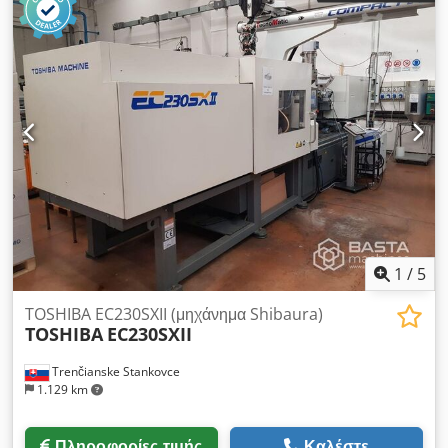
1
/
5
TOSHIBA EC230SXII (μηχάνημα Shibaura)
TOSHIBA
EC230SXII
Trenčianske Stankovce
1.129 km
Πληροφορίες τιμής
Καλέστε