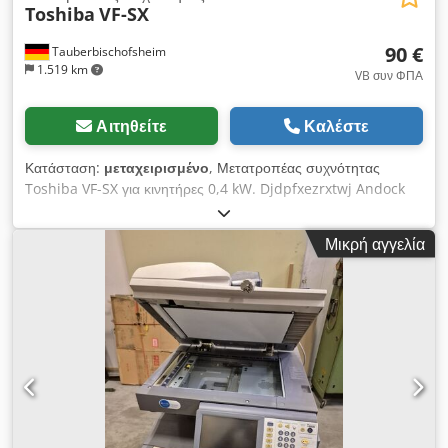
Toshiba
VF-SX
90 €
Tauberbischofsheim
1.519 km
VB συν ΦΠΑ
Αιτηθείτε
Καλέστε
Κατάσταση:
μεταχειρισμένο
, Μετατροπέας συχνότητας
Toshiba VF-SX για κινητήρες 0,4 kW. Djdpfxezrxtwj Andock
Δεν έχει ελεγχθεί, μεταχειρισμένο. Τεχνικά χαρακτηριστικά: -
Τεχνικά χαρακτηριστικά: Ανατρέξτε στις εικόνες.
Μικρή αγγελία