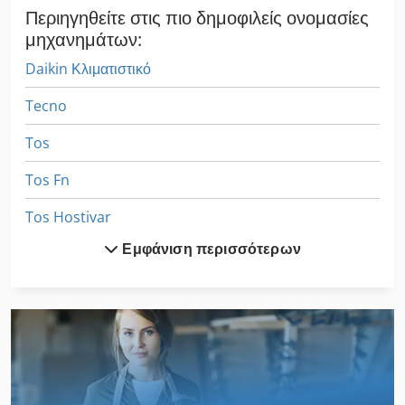
Περιηγηθείτε στις πιο δημοφιλείς ονομασίες
μηχανημάτων:
Daikin Κλιματιστικό
Tecno
Tos
Tos Fn
Tos Hostivar
Εμφάνιση περισσότερων
Tos Olomouc
Tos Trencin
Βαρετό Συσκευή
Εξάγεται Τοίχου
Επικεφαλής Του Τμήματος Της