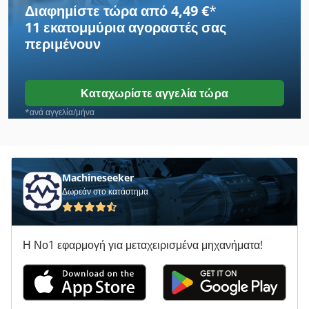
Διαφημίστε τώρα από 4,49 €
*
11 εκατομμύρια αγοραστές
σας
Κατάστημα Γραφείο
περιμένουν
Κλαδευτική Βελτιωτική Μηχανή
Κλιματιστικα
Καταχωρίστε αγγελία τώρα
Κλιματιστικό
*ανά αγγελία/μήνα
Μέρος Συσκευής
Μηχανή Τύπου
Machineseeker
Δωρεάν στο κατάστημα
Ντεμπούτο Του Τύπου
Συσκευή Καθαρισμού
Η Νο1 εφαρμογή για μεταχειρισμένα μηχανήματα!
Συστήματα Θέρμανσης
Τέλος Τοποθέτηση
Ταΐζοντας Συσκευή