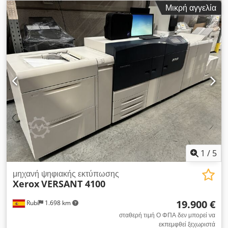
280 Ενσωματωμένος Fiery Μετρητής: 800.000 Δίσκος OHCF
Μικρή αγγελία
(2.000 φύλλα) Chjdpfxstiyqus Al Sja Finisher με βιβλιοδετικό
Τιμή: 15.000€ Διαθέσιμος και ο Xerox Versant 180 Xerox
Versant 180 Τροφοδότης 2.000 φύλλων Εξωτερικός Fiery
Finisher με βιβλιοδετικό Μετρητής: 1,1 εκατ. Τιμή: 4.900€ Για
περισσότερες πληροφορίες, επικοινωνήστε μαζί μου.
1
/
5
μηχανή ψηφιακής εκτύπωσης
Xerox
VERSANT 4100
19.900 €
Rubí
1.698 km
σταθερή τιμή Ο ΦΠΑ δεν μπορεί να
εκπεμφθεί ξεχωριστά