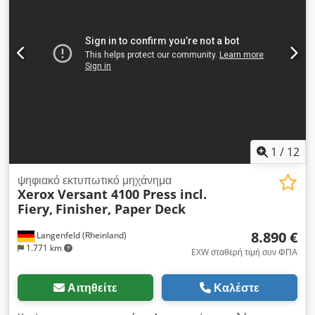
Συνολικά, έχει εκτυπώσει περίπου 315.000 σελίδες! Εάν έχετε
οποιεσδήποτε ερωτήσεις ή χρειάζεστε περισσότερες
πληροφορίες, μη διστάσετε να μας στείλετε ένα μήνυμα ή να
μας καλέσετε.
1
/
12
ψηφιακό εκτυπωτικό μηχάνημα
Xerox Versant 4100 Press incl.
Fiery,
Finisher, Paper Deck
8.890 €
Langenfeld (Rheinland)
1.771 km
EXW σταθερή τιμή συν ΦΠΑ
Αιτηθείτε
Καλέστε