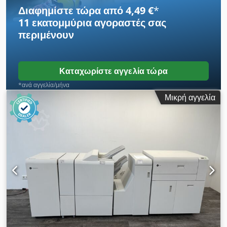
Διαφημίστε τώρα από 4,49 €
*
11 εκατομμύρια αγοραστές
σας
περιμένουν
Καταχωρίστε αγγελία τώρα
*ανά αγγελία/μήνα
Μικρή αγγελία