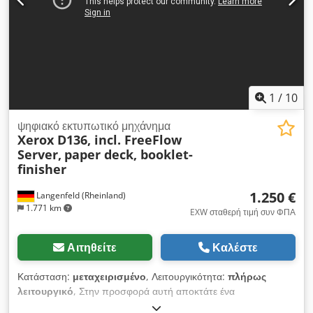
Μπορείτε να έρθετε στις εγκαταστάσεις μας κατά τις ώρες
λειτουργίας μας για να δείτε το μηχάνημα. Παρακαλούμε,
κανονίστε ένα ραντεβού! Είναι δυνατή η παροχή θαλάσσιας
συσκευασίας και η αποστολή σε όλο τον κόσμο, κατόπιν
αιτήματος! Για περισσότερες πληροφορίες, μπορείτε φυσικά να
επικοινωνήσετε μαζί μας και προσωπικά.
1
/
10
ψηφιακό εκτυπωτικό μηχάνημα
Xerox D136, incl. FreeFlow
Server,
paper deck, booklet-
finisher
1.250 €
Langenfeld (Rheinland)
1.771 km
EXW σταθερή τιμή συν ΦΠΑ
Αιτηθείτε
Καλέστε
Κατάσταση:
μεταχειρισμένο
, Λειτουργικότητα:
πλήρως
λειτουργικό
, Στην προσφορά αυτή αποκτάτε ένα
μεταχειρισμένο ασπρόμαυρο παραγωγικό σύστημα "Xerox