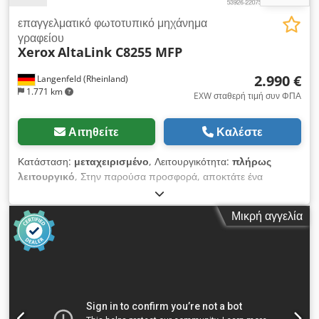
επαγγελματικό φωτοτυπικό μηχάνημα
γραφείου
Xerox
AltaLink C8255 MFP
2.990 €
Langenfeld (Rheinland)
1.771 km
EXW σταθερή τιμή συν ΦΠΑ
Αιτηθείτε
Καλέστε
Κατάσταση:
μεταχειρισμένο
, Λειτουργικότητα:
πλήρως
λειτουργικό
, Στην παρούσα προσφορά, αποκτάτε ένα
μεταχειρισμένο φωτοαντιγραφικό μηχάνημα "Xerox AltaLink
C8255 MFP". Αντικείμενο πώλησης: 1x Xerox AltaLink C8255
Μικρή αγγελία
MFP Μετρήσεις: Μαύρο, συνολικά: Περίπου 1.795 αντίγραφα
Έγχρωμο, συνολικά: Περίπου 3.634 αντίγραφα Συνολικά:
Περίπου 5.429 αντίγραφα Chedpfx Ajzb Akyjl Ssa Κατάσταση:
Η παρούσα προσφορά αφορά ένα μεταχειρισμένο μηχάνημα,
το οποίο ενδέχεται να φέρει σημάδια χρήσης (μικρές
γρατζουνιές ή κιτρινίσματα). Το μηχάνημα έχει ελεγχθεί και είναι
σε πλήρη λειτουργική κατάσταση. Συσκευασία και αποστολή: