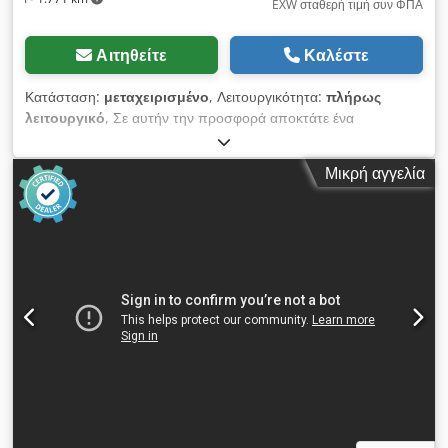
EXW σταθερή τιμή συν ΦΠΑ
Αιτηθείτε
Καλέστε
Κατάσταση:
μεταχειρισμένο
, Λειτουργικότητα:
πλήρως
λειτουργικό
, Σε αυτήν την προσφορά αποκτάτε ένα
μεταχειρισμένο σύστημα παραγωγής ασπρόμαυρων
εκτυπώσεων "Xerox D110" Αντικείμενο πώλησης: 1 x Xerox
Μικρή αγγελία
D110 με τον ακόλουθο εξοπλισμό: Csdeza Dmmepfx Al Ssha
συμπεριλαμβανομένου Fiery EX-125 συμπεριλαμβανομένου
Paperdeck RCF-1 συμπεριλαμβανομένου Booklet-Finisher
JFN-1/LFN-7 Δεν είναι ο κατάλληλος εξοπλισμός για εσάς; Δεν
υπάρχει πρόβλημα, μπορούμε να διαμορφώσουμε το
μηχάνημα σύμφωνα με τις ανάγκες σας. Επικοινωνήστε μαζί
μας! Μετρητές: Σύνολο: Περίπου 4.070.827 σελίδες
(ασπρόμαυρος εκτυπωτής) Κατάσταση: Η προσφορά αφορά
μεταχειρισμένη συσκευή, η οποία ενδέχεται να εμφανίζει ίχνη
χρήσης (μικρές γρατζουνιές ή κιτρινίσματα). Η συσκευή έχει
ελεγχθεί ως προς τη λειτουργία της Δείγμα εκτύπωσης φαίνεται
στη φωτογραφία Συσκευασία και αποστολή: Μπορείτε να δείτε
τη συσκευή κατά τις εργάσιμες ώρες μας. Κλείστε ραντεβού!