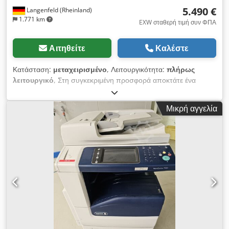
5.490 €
Langenfeld (Rheinland)
1.771 km
EXW σταθερή τιμή συν ΦΠΑ
Αιτηθείτε
Καλέστε
Κατάσταση:
μεταχειρισμένο
, Λειτουργικότητα:
πλήρως
λειτουργικό
, Στη συγκεκριμένη προσφορά αποκτάτε ένα
μεταχειρισμένο σύστημα παραγωγής έγχρωμων εκτυπώσεων
"Xerox Versant 180 Press" Chodpeza A Eujfx Al Ssa
Μικρή αγγελία
Αντικείμενο πώλησης: 1 x Xerox Versant 180 Press με τον
εξής εξοπλισμό: Περιλαμβάνει Fiery E300-5 Περιλαμβάνει
Paperdeck A-CF01/A-GW03 Περιλαμβάνει Booklet Finisher A-
FN13 Δεν είναι ο κατάλληλος εξοπλισμός για εσάς; Μπορούμε
να διαμορφώσουμε το μηχάνημα σύμφωνα με τις επιθυμίες
σας. Μη διστάσετε να επικοινωνήσετε μαζί μας! Μετρητές:
Σύνολο: Περίπου 729.330 εκτυπώσεις Χρώμα: Περίπου
505.865 εκτυπώσεις Μαύρο: Περίπου 223.465 εκτυπώσεις
Κατάσταση: Στην παρούσα προσφορά πρόκειται για
μεταχειρισμένο μηχάνημα, το οποίο ενδέχεται να φέρει ίχνη
χρήσης (μικρές γρατζουνιές ή κιτρινίλες). Η λειτουργικότητα της