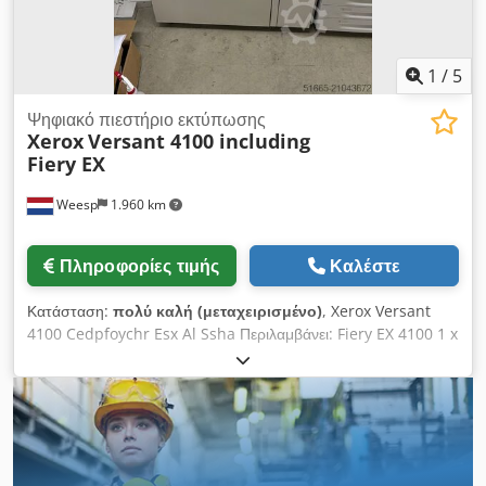
1
/
5
Ψηφιακό πιεστήριο εκτύπωσης
Xerox
Versant 4100 including
Fiery EX
Weesp
1.960 km
Πληροφορίες τιμής
Καλέστε
Κατάσταση:
πολύ καλή (μεταχειρισμένο)
, Xerox Versant
4100 Cedpfoychr Esx Al Ssha Περιλαμβάνει: Fiery EX 4100 1 x
OHCF FIM Μονάδα δίπλωσης C/Z Συσκευή δημιουργίας
βιβλιαρίων Η μηχανή είναι σε άριστη λειτουργική κατάσταση!