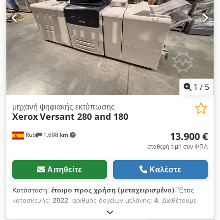
1
/
5
μηχανή ψηφιακής εκτύπωσης
Xerox
Versant 280 and 180
13.900 €
Rubí
1.698 km
σταθερή τιμή συν ΦΠΑ
Αιτηθείτε
Καλέστε
Κατάσταση:
έτοιμο προς χρήση (μεταχειρισμένο)
, Έτος
κατασκευής:
2022
, αριθμός δοχείων μελάνης:
4
, Διαθέτουμε
Xerox Versant 280, 180 έτοιμα για αποστολή Xerox Versant