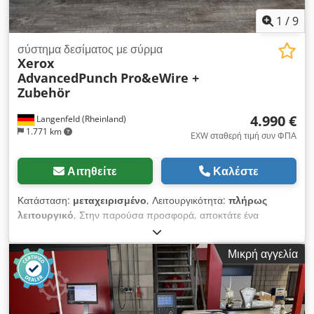
1
/
9
σύστημα δεσίματος με σύρμα
Xerox
AdvancedPunch
Pro&eWire +
Zubehör
4.990 €
Langenfeld (Rheinland)
1.771 km
EXW σταθερή τιμή συν ΦΠΑ
Αιτηθείτε
Καλέστε
Κατάσταση:
μεταχειρισμένο
, Λειτουργικότητα:
πλήρως
λειτουργικό
, Στην παρούσα προσφορά, αποκτάτε ένα
μεταχειρισμένο σύστημα συρραφής με σύρμα "Xerox
AdvancedPunch Pro&eWire". Chodszpwt Dopfx Al Sja
Μικρή αγγελία
Αντικείμενο πώλησης: 1x Xerox AdvancedPunch Pro&eWire
με τα ακόλουθα αξεσουάρ: συμπεριλαμβάνεται A-FN08
(Μονάδα Δίπλωσης C/Z) συμπεριλαμβάνεται A-FN13 (Μονάδα
Τελικής Επεξεργασίας) συμπεριλαμβάνεται ZVC-1 (Μονάδα