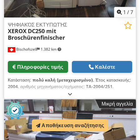
Assy
1
/
7
ΨΗΦΙΑΚΌΣ ΕΚΤΥΠΩΤΉΣ
XEROX
DC250 mit
Broschürenfinischer
Bischofszell
1.382 km
Πληροφορίες τιμής
Καλέστε
Κατάσταση:
πολύ καλή (μεταχειρισμένο)
, Έτος κατασκευής:
2004
, αριθμός μηχανήματος/οχήματος:
TA-2004/251
,
(Εκτύπωση, αντιγραφή, σάρωση) Απόδοση: Έγχρωμη: έως 50
σελ./λεπτό σε Α4 Ασπρόμαυρη: έως 65 σελ./λεπτό σε Α4
Μικρή αγγελία
Μέγεθος χαρτιού: Δοχεία 1 - 2: Προσαρμοσμένο έως Α3 Δοχείο
3: Μέγεθος: Α4; Δοχείο 4: Μέγεθος: Α4 Επιπλέον τροφοδότης
(Δοχείο 5): Προσαρμοσμένο έως SRA3 και 13 x 19 ίντσες
Αποθήκευση αναζήτησης
Βάρος χαρτιού: Δοχεία 1 - 2: 64 έως 220 g/m²; Επιπλέον
τροφοδότης (Δοχείο 5): έως 300 g/m² Duplex: Ναι (1-1, 1-2, 2-
2, 2-1) Αυτόματος τροφοδότης πρωτοτύπων: Duplex ADF για