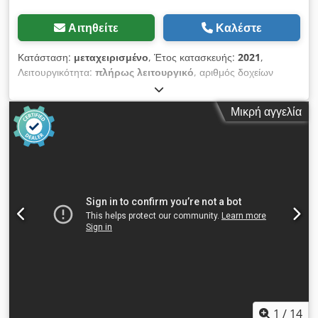
Αιτηθείτε
Καλέστε
Κατάσταση:
μεταχειρισμένο
, Έτος κατασκευής:
2021
,
Λειτουργικότητα:
πλήρως λειτουργικό
, αριθμός δοχείων
μελάνης:
4
, κανάλια χρώματος:
4
, ανάλυση (μέγ.):
2.400 dpi
(κουκκίδες ανά ίντσα)
, ελάχιστο βάρος χαρτιού:
56 γρ/μ²
,
Μικρή αγγελία
μέγιστο βάρος χαρτιού:
400 γρ/μ²
, έτος τελευταίας
ανακατασκευής:
2025
, ΕΙΔΙΚΗ ΤΙΜΗ XEROX VERSANT 4100,
ΠΛΗΡΗΣ ΕΞΟΠΛΙΣΜΟΣ Μετρητής: 3,3 εκατομμύρια έγχρωμες
σελίδες – 200.000 ασπρόμαυρες σελίδες Δύο συστήματα
τροφοδοσίας (4.000 φύλλα) FIery EX Σύστημα αφαίρεσης
κυματισμού χαρτιού Μονάδα τελικής επεξεργασίας και
δημιουργίας βιβλίων Cedpsv D N Eljfx Al Sjha Κοπτικό
1
/
14