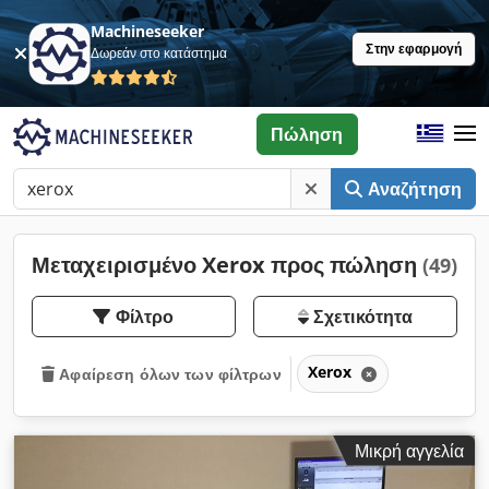
Machineseeker
Στην εφαρμογή
Δωρεάν στο κατάστημα
Πώληση
Αναζήτηση
Μεταχειρισμένο Xerox προς πώληση
(49)
Φίλτρο
Σχετικότητα
Xerox
Αφαίρεση όλων των φίλτρων
Μικρή αγγελία