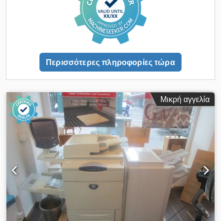
cover) - 2400/3000 (11" x 17"/A3-12" x 18"/SRA3 tabloid) 4/0
Εκτυπώσεις ανά ώρα και 4800/6800 (8,5" x 11"/A4) IMP
Μέγεθος/μεγέθη χαρτιού - Μέγιστο μέγεθος φύλλου: 13" x
19,2" (330 x 488 mm) - Ελάχιστο μέγεθος φύλλου: 7,2" x 7,2"
(182 x 182 mm), δίσκος Το κιτ παρεμβολέα υποστηρίζει 4" x 6"
(102 mm x 152 mm), βλέπε προαιρετικό τροφοδότη υψηλής
Περισσότερες πληροφορίες τώρα
χωρητικότητας - Μέγιστη περιοχή εκτύπωσης: 12,83" x 19,05"
(326 mm x 484 mm) - Μέγιστη ασφάλεια εικόνας εκτύπωσης:
12,48" x 19,05" (317 mm x 484 mm) (317 mm x 484 mm) Το
μηχάνημα μπορεί να συρράψει, να τρυπήσει, να διπλώσει και
Μικρή αγγελία
να κόψει μπροστά Πλήρης πρέσα με λογισμικό & RIP
Φυλλάδια, φυλλάδια, επαγγελματικές κάρτες Μπορούν επίσης
να εκτυπωθούν φάκελοι Διάφορα ανταλλακτικά Περιέχει 1 φιάλη
μπλε, 1x κίτρινο, 1x μπλε, 1x κόκκινο 1x Kit Beet Assy -
Μονάδα FSR IEC 1x Μπουκάλι Chamonix Waste Tonner 2x
Δοχείο απορριμμάτων Tonner 10x κασέτα M 006R01472 3x
κασέτα C 006R01471 Chedpfxoh Nvm De Al Soa 4x κασέτα K
006R01470 2x κασέτα Y 006R01473 7x κασέτες συρραφής
008R12925 1x ιμάντας Assy-IBT 064K93191 8x
Συναρμολόγηση ιμάντα καυστήρα 1x Chamonix Deutemle 1x
MM Assy-1 5x κασέτα αντιγραφής 4x Chamonix Corotion