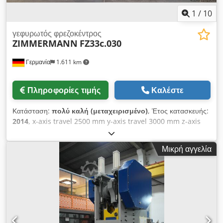
1
/
10
γεφυρωτός φρεζοκέντρος
ZIMMERMANN
FZ33c.030
Γερμανία
1.611 km
Πληροφορίες τιμής
Καλέστε
Κατάσταση:
πολύ καλή (μεταχειρισμένο)
, Έτος κατασκευής:
2014
, x-axis travel 2500 mm y-axis travel 3000 mm z-axis
travel 1250 mm Control system: HEIDENHAIN iTNC530
Infinitely variable spindle speeds: 22,000 rpm C-axis: ±300°
Μικρή αγγελία
Swivelling head: ±110° Tool holder: HSK 63 A Tool changer:
50 positions Total power requirement: 130 kW Machine
weight approx. 53.5 t Space requirements approx. 7.6 x 7.3
x 5.7 m This ZIMMERMANN FZ33c is immediately available
and in good condition. - NEW spindle received 6 months
ago Description: Technical data and work areas X-axis:
2500 mm Y-axis: 3000 mm Z-axis: 1250 mm A-axis: ±110° C-