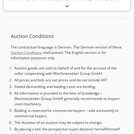
άξονα Y:
730 χιλ.
, διαδρομή άξονα Z:
880 χιλ.
, φορτίο
τραπεζιού:
500 κιλ
, μέγιστη ταχύτητα ατράκτου:
12.000 στρ./
λ.
, ισχύς κινητήρα ατράκτου:
22.000 W
, αριθμός αξόνων:
4
,
This 4-axis MORI SEIKI NHX 5000 was manufactured in
2011. It features a double pallet system with a pallet size
Auction Conditions
of 500 × 500 mm and a maximum pallet load of
approximately 500 kg. The spindle speed reaches up to
The contractual language is German. The German version of these
12,000 revolutions per minute, and the tool magazine has
Auction Conditions
shall prevail. The English version is for
a capacity of 40 tools. If you are looking for high-quality
information purposes only.
machining capabilities, you should consider the MORI
SEIKI NHX 5000 horizontal machining center we have for
Auction goods are sold on behalf of and for the account of the
seller cooperating with Machineseeker Group GmbH.
sale. Contact us for more details. Crjdsyh Hzyopfx Akwjf •
Pallet system: Double pallet; size 500 × 500 mm; load
All prices and bids are net prices and do not include VAT.
capacity ≈ 500 kg • Tool system: Magazine for 40 tools
Stated dismantling and loading costs are binding.
(optionally 60 / 120); tool-to-tool ≈ 0.9 s; chip-to-chip ≈ 2.8 s
All information is provided to the best of knowledge –
Machineseeker Group GmbH generally recommends to inspect
• B-axis: Continuous 360°; indexing resolution 0.001° •
used machinery.
Rapid traverse (X/Y/Z): ≈ 60 m/min • Accuracy/construction:
Bidding is reserved for commercial buyers – sale exclusively to
High-precision linear guides; thermal displacement
commercial buyers.
measurement system; glass scales (depending on
The duration of an auction may be subject to change.
configuration) Technical Specification Taper Size BT 40
By placing a bid, the prospective buyer declares herself/himself