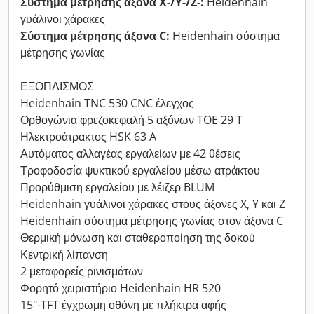
Σύστημα μέτρησης άξονα X-/Y-/Z-:
Heidenhain
γυάλινοι χάρακες
Σύστημα μέτρησης άξονα C:
Heidenhain σύστημα
μέτρησης γωνίας
ΕΞΟΠΛΙΣΜΟΣ
Heidenhain TNC 530 CNC έλεγχος
Ορθογώνια φρεζοκεφαλή 5 αξόνων TOE 29 T
Ηλεκτροάτρακτος HSK 63 A
Αυτόματος αλλαγέας εργαλείων με 42 θέσεις
Τροφοδοσία ψυκτικού εργαλείου μέσω ατράκτου
Προρύθμιση εργαλείου με λέιζερ BLUM
Heidenhain γυάλινοι χάρακες στους άξονες X, Y και Z
Heidenhain σύστημα μέτρησης γωνίας στον άξονα C
Θερμική μόνωση και σταθεροποίηση της δοκού
Κεντρική λίπανση
2 μεταφορείς ρινισμάτων
Φορητό χειριστήριο Heidenhain HR 520
15"-TFT έγχρωμη οθόνη με πλήκτρα αφής