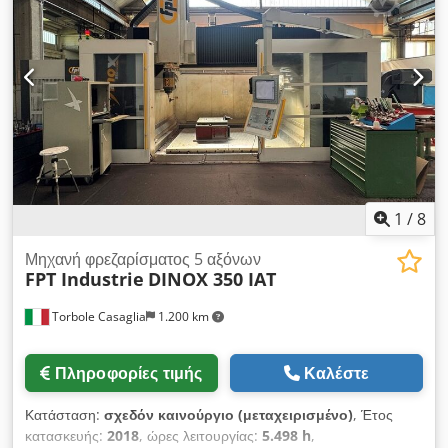
πρέσα έχει επανασυναρμολογηθεί μηχανικά
the spindle - Scraper belt chip conveyor, discharge height
1150 mm - LICON ECO-Mode (energy-efficient unit
operation) - Direct path measuring system on all axes -
Recorded operating hours, control voltage on = approx.
7,500 h Space required for operation: L x W x H: 9000 x
5000 x 3800 mm Space required for transport: L x W x H:
6100 x 4400 x 3600 mm Basic machine weight: approx. 21
tons Total weight: approx. 24 tons Very good condition
1
/
8
Μηχανή φρεζαρίσματος 5 αξόνων
FPT Industrie
DINOX 350 IAT
Torbole Casaglia
1.200 km
Πληροφορίες τιμής
Καλέστε
Κατάσταση:
σχεδόν καινούργιο (μεταχειρισμένο)
, Έτος
κατασκευής:
2018
, ώρες λειτουργίας:
5.498 h
,