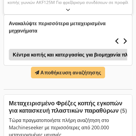
κοπής γωνιών AKF125M Για φρεζάρισμα συνδέσεων σε προφίλ
πλαστικού και αλουμινίου Chodpfjxtbp Rex An Iea Με
σύστημα ταχείας αλλαγής φρέζας. Εύκολος χειρισμός και τέλεια
αποτελέσματα.
Ανακαλύψτε περισσότερα μεταχειρισμένα
μηχανήματα
ς
Κέντρα κοπής και κατεργασίας για βιομηχανία πλα
Αποθήκευση αναζήτησης
Μεταχειρισμένο Φρέζες κοπής εγκοπών
για κατασκευή πλαστικών παραθύρων
(5)
Τώρα πραγματοποιήστε πλήρη αναζήτηση στο
Machineseeker με περισσότερες από 200.000
μεταχειρισμένες μηχανές.