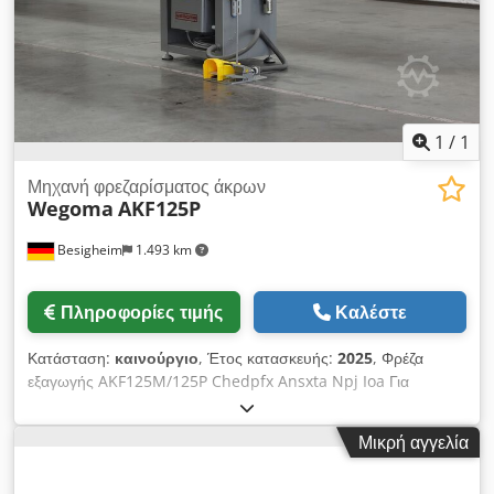
1
/
1
Μηχανή φρεζαρίσματος άκρων
Wegoma
AKF125P
Besigheim
1.493 km
Πληροφορίες τιμής
Καλέστε
Κατάσταση:
καινούργιο
, Έτος κατασκευής:
2025
, Φρέζα
εξαγωγής AKF125M/125P Chedpfx Ansxta Npj Ioa Για
φρεζάρισμα άκρων σε προφίλ από πλαστικό και αλουμίνιο Με
συσκευή ταχείας αλλαγής φρεζών. Εύκολη χρήση και τέλεια
Μικρή αγγελία
αποτελέσματα.