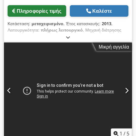
Πληροφορίες τιμής
Καλέστε
Κατάσταση:
μεταχειρισμένο
, Έτος κατασκευής:
2013
,
Λειτουργικότητα:
πλήρως λειτουργικό
, Μηχανή διάτρησης
ασφαλτοτάπητα για στύλους, κατάλληλη για χρήση σε αστικό
περιβάλλον. Chjdpfx Aszpyhkon Isa
Μικρή αγγελία
1
/
5