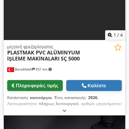
Ijha
1
/
4
μηχανή φρεζαρίσματος
PLASTMAK PVC ALÜMİNYUM
İŞLEME MAKİNALARI
SÇ 5000
Barakfakih
651 km
Πληροφορίες τιμής
Καλέστε
Κατάσταση:
καινούργιο
, Έτος κατασκευής:
2026
,
Λειτουργικότητα:
πλήρως λειτουργικό
, αριθμός μηχανήματος/
οχήματος:
SÇ 5000 PVC 3 AXIS CNC MILLING MACHINE
, -
Μπορεί να εκτελέσει λειτουργίες πόρτας, πτέρυγας, βραχίονα
και ολίσθησης σε προφίλ PVC χάρη σε 3 διαφορετικά μοτέρ. -
Σύστημα σερβοκινητήρων 3 αξόνων Cedpora Nxasfx An Ioha