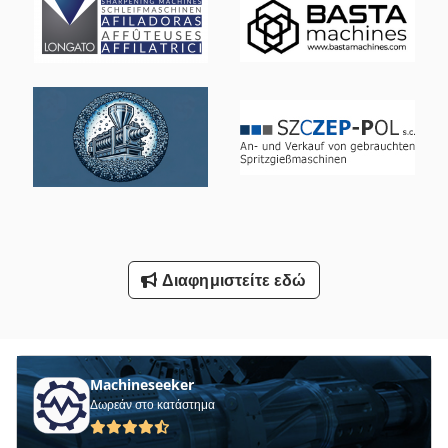
Περιφράξεων Κατασκευή
Πλαίσιο Κλείδωμα
Τησ Ογαπ
Φρέζες Με Πεντάγωνες Πινακίδες
Χαρτί Και Ύφασμα Τύπου
Ψυκτησ
Όλα Τα
Διαφημιστείτε εδώ
Machineseeker
Δωρεάν στο κατάστημα