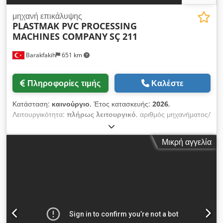
μηχανή επικάλυψης
PLASTMAK PVC PROCESSING
MACHINES COMPANY
SÇ 211
Barakfakih
651 km
Πληροφορίες τιμής
Καλέστε
Κατάσταση:
καινούργιο
, Έτος κατασκευής:
2026
,
Λειτουργικότητα:
πλήρως λειτουργικό
, αριθμός μηχανήματος/
οχήματος:
SÇ 211 Alüminyum Pvc Orta Kayıt Alıştırma
Makinesi ( 2 Bıçak)
, - Συμμορφώνεται με τα πρότυπα CE. -
Μικρή αγγελία
Δυνατότητα επικάλυψης των μεσαίων συνδέσεων των προφίλ
PVC και αλουμινίου. - Μέχρι 30 μοίρες σε διάφορες γωνίες,
δυνατότητα επικάλυψης των συνδέσεων του μεσαίου μητρώου
των προφίλ. - Πνευματικό σύστημα σύσφιξης προφίλ
B7ull38nwa - Δυνατότητα μετακίνησης του κινητήρα
φρεζαρίσματος με πνευματικό κύλινδρο. - Εύκολη αλλαγή
σειράς χάρη στο κουμπί διαχωρισμού (60-70) ΕΠΙΛΟΓΗ -
Σύστημα υδροελέγχου - Σύστημα ψύξης Csdeq U S Ahepfx An