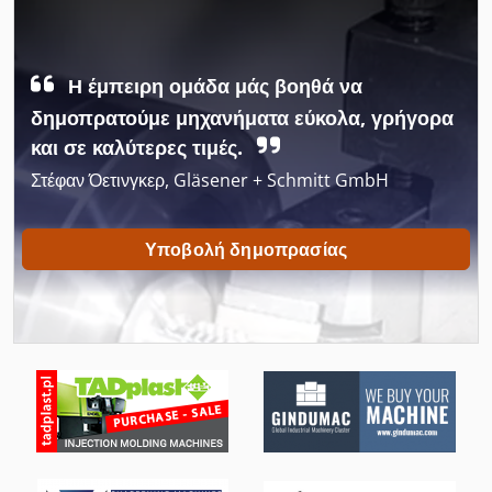
Κατασκευή Αυτοκινήτων
Κατασκευή Παραθύρων
Η έμπειρη ομάδα μάς βοηθά να
Κατασκευή Σκαλοπατιών
δημοπρατούμε μηχανήματα εύκολα, γρήγορα
Κατασκευών Και Κατεδαφίσεων
και σε καλύτερες τιμές.
Στέφαν Όετινγκερ, Gläsener + Schmitt GmbH
Κοπή Με Λέιζερ
Κοπής 125 Mm
Υποβολή δημοπρασίας
Λήδα Φορτιστής 24
Μεταλλική Κατασκευή
Μηχανή Περιστροφικών Μεταφοράς
Οι Ζαχαροπλάστες
Πένσα Με Σκίσιμο Στο Πλάι