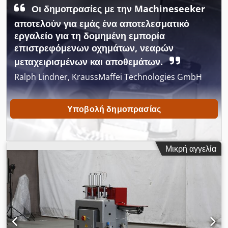
Οι δημοπρασίες με την Machineseeker
- Εύκολος προγραμματισμός από σημείο σε σημείο -
Απεριόριστη χωρητικότητα μνήμης - Λειτουργία ανοίγματος
αποτελούν για εμάς ένα αποτελεσματικό
αποστράγγισης νερού (εσωτερικά) - Σύστημα δοσομέτρησης
εργαλείο για τη δομημένη εμπορία
με στήριξη δεξιά - αριστερά
επιστρεφόμενων οχημάτων, νεαρών
μεταχειρισμένων και αποθεμάτων.
Ralph Lindner, KraussMaffei Technologies GmbH
Υποβολή δημοπρασίας
Μικρή αγγελία