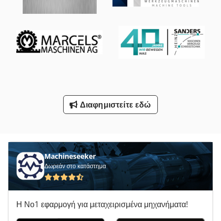
Στρώνοντας Με Άμμο Φραγμό Με Εκχύλιση
Συσκευές Καθαρισμού Με Ξηρό Ατμό
Τύπος Άξονα
Υποστήριγμα-Με Άξονα
Φορτηγό Με Γερανό
Διαφημιστείτε εδώ
Ψηφιακή Οθόνη 3 Αξόνων
Όλα Τα
Machineseeker
Δωρεάν στο κατάστημα
Η Νο1 εφαρμογή για μεταχειρισμένα μηχανήματα!