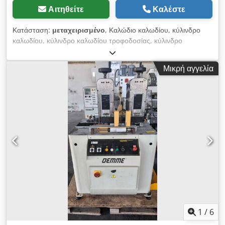
Αιτηθείτε
Καλέστε
Κατάσταση:
μεταχειρισμένο
, Καλώδιο καλωδίου, κύλινδρο
καλωδίου, κύλινδρο καλωδίου τροφοδοσίας, κύλινδρο
καλωδίου, κύλινδρο εργαστηρίου, τύμπανο καλωδίου, τύμπανο
καλωδίου τοίχου, τύμπανο καλωδίου εργαστηρίου, κύλινδρο
Μικρή αγγελία
τοίχου - κύλινδρο καλωδίου - Βάρος: Ø 300/160 mm - Βάρος:
11 kg Djdpfxsd S D Dqe Ahieck
1
/
6