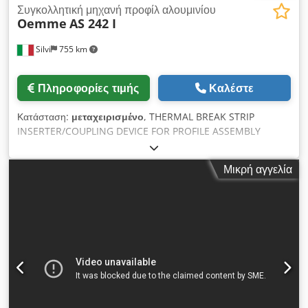
Συγκολλητική μηχανή προφίλ αλουμινίου
Oemme
AS 242 I
Silvi
755 km
Πληροφορίες τιμής
Καλέστε
Κατάσταση:
μεταχειρισμένο
, THERMAL BREAK STRIP
INSERTER/COUPLING DEVICE FOR PROFILE ASSEMBLY
Machine designed for inserting plastic thermal break
strips into the slots of aluminium profiles. The feed system
Μικρή αγγελία
uses four motorised rollers to prevent strip jamming
during insertion. The AS 242 L thermal break profile strip
inserter is engineered for the efficient insertion of plastic
strips into aluminium thermal break profiles, providing
smooth feed, precise alignment, and reduced cycle times.
Equipped with 2 motors: 0.75 kW – 400 V – 50 Hz Operating
pressure: 7 bar Strip feed speed: 100 m/min Strip guide
stroke: transverse 7 – 256 mm, vertical 0.5 – 140 mm
Working capacity (strip height): Minimum 10 mm –
Maximum 60 mm Automatic tail-end ejection Button for