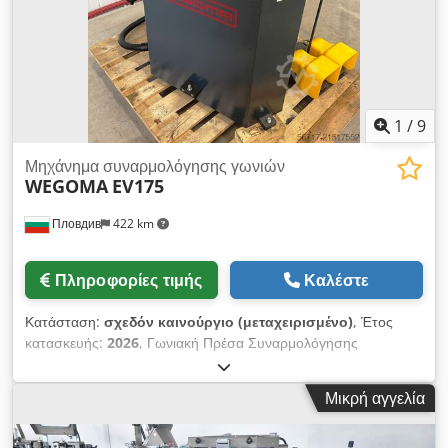
1
/
9
Μηχάνημα συναρμολόγησης γωνιών
WEGOMA
EV175
Пловдив
422 km
Πληροφορίες τιμής
Καλέστε
Κατάσταση:
σχεδόν καινούργιο (μεταχειρισμένο)
, Έτος
κατασκευής:
2026
, Γωνιακή Πρέσα Συναρμολόγησης
WEGOMA Το μοντέλο EV175 διαθέτει αυτόματο σύστημα
τοποθέτησης ανάλογα με το πλάτος του προφίλ • εύκολα
Μικρή αγγελία
μετατρέψιμο και ρυθμιζόμενο με κλίμακα Djdpfx Aeyuziushiock
• διπλό ποδοπέταλο για σύσφιξη και συμπίεση • επενδυμένα
μαξιλάρια στήριξης από νάιλον στη βάση και στους βραχίονες