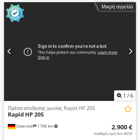
Μικρή αγγελία
1
/
6
Πρέσα σύνδεσης γωνίας Rapid HP 205
Rapid
HP 205
2.900 €
Gütersloh
1.766 km
σταθερή τιμή συν ΦΠΑ