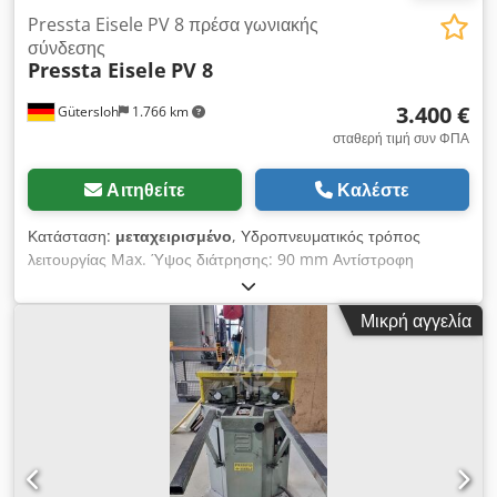
Pressta Eisele PV 8 πρέσα γωνιακής
σύνδεσης
Pressta Eisele
PV 8
3.400 €
Gütersloh
1.766 km
σταθερή τιμή συν ΦΠΑ
Αιτηθείτε
Καλέστε
Κατάσταση:
μεταχειρισμένο
, Υδροπνευματικός τρόπος
λειτουργίας Max. Ύψος διάτρησης: 90 mm Αντίστροφη
διαδρομή: 100 mm Χρονική διαδρομή διάτρησης: 20 mm
Δύναμη πίεσης: 30 kN Dcodpfx Ahow Inudoiok Μέγ. Ύψος
Μικρή αγγελία
προφίλ: 100 mm Βάρος: περίπου 280 kg