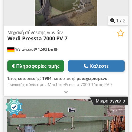
1
/
2
Μηχανή σύνδεσης γωνιών
Wedi Pressta 7000
PV 7
Weiterstadt
1.593 km
Πληροφορίες τιμής
Καλέστε
Έτος κατασκευής:
1984
, κατάσταση:
μεταχειρισμένο
,
Γωνιακός σύνδεσμος MachinePressta 7000 Τύπος PV 7
Djdpfx Aoi Dx A Eshiock
Μικρή αγγελία