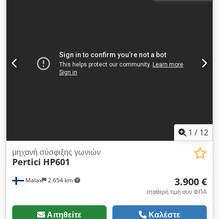
από την επιφάνεια του τραπεζιού * Υδραυλική ασφάλιση για
την επαναφορά της μονάδας επαναφοράς
1
/
12
μηχανή σύσφιξης γωνιών
Pertici
HP601
3.900 €
Malax
2.654 km
σταθερή τιμή συν ΦΠΑ
Αιτηθείτε
Καλέστε