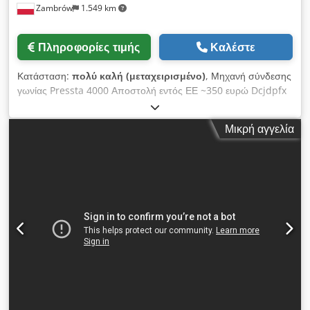
Zambrów
1.549 km
Πληροφορίες τιμής
Καλέστε
Κατάσταση:
πολύ καλή (μεταχειρισμένο)
, Μηχανή σύνδεσης
γωνίας Pressta 4000 Αποστολή εντός ΕΕ ~350 ευρώ Dcjdpfx
Ajl Skl Dshijk
Μικρή αγγελία