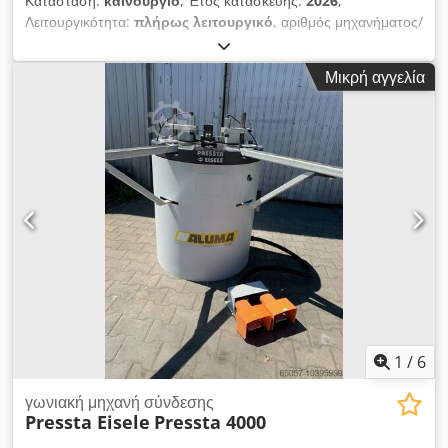
Κατάσταση:
καινούργιο
, Έτος κατασκευής:
2026
,
Λειτουργικότητα:
πλήρως λειτουργικό
, αριθμός μηχανήματος/
οχήματος:
SÇ 901 S Pnömatik Alüminyum Köşe Presi
Makinası
, - Συμμορφώνεται με τα πρότυπα CE - Μηχανή
Μικρή αγγελία
γωνιακής πρέσας σχεδιασμένη για σύνδεση προφίλ αλουμινίου
90 μοιρών - 2 ανώτερες πρέσες και πνευματική κίνηση των
λεπίδων - Υπάρχει σύστημα χάρακα mm για το ύψος και την
πρόοδο των λεπίδων. - Η σφήνα κεντραρίσματος είναι
αυτόματη. - Διαθέσιμο κουμπί αποστράγγισης για λεπτή
ρύθμιση - Χρησιμοποιούνται 2 πεντάλ για τις πνευματικές
πρέσες για τη συμπίεση του προφίλ - Οι επιφάνειες του προφίλ
είναι από φύλλο πολυαμιδίου για την αποφυγή ζημιών
Dsdorbiv Aepfx Ahisck - Διαθέσιμοι πλευρικοί βραχίονες
στήριξης
1
/
6
γωνιακή μηχανή σύνδεσης
Pressta Eisele
Pressta 4000