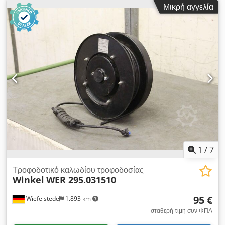
Μικρή αγγελία
τοίχου -Κατασκευαστής: Zeca, κύλινδρος καλωδίων κύλινδρος
καλωδίων -Καλώδιο: 12 πυρήνων, μήκος: 50 m -Στήριξη:
Κύκλος κοχλία Ø 180 x 10 mm -Διαστάσεις: 715/480/H800
mm Djdpfxst Uwx Do Ahiock -Βάρος: 73 kg
1
/
7
Τροφοδοτικό καλωδίου τροφοδοσίας
Winkel
WER 295.031510
95 €
Wiefelstede
1.893 km
σταθερή τιμή συν ΦΠΑ