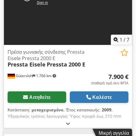
1
/
7
Πρέσα γωνιακής σύνδεσης Pressta
Eisele Pressta 2000 E
Pressta Eisele
Pressta 2000 E
7.900 €
Gütersloh
1.766 km
σταθερή τιμή συν ΦΠΑ
Αιτηθείτε
Καλέστε
Κατάσταση:
μεταχειρισμένο
, Έτος κατασκευής:
2009
,
Υδραυλικός τρόπος λειτουργίας Ύψος προφίλ έως 210 mm
κάτω από τον συγκρατητή Μέγιστο ύψος διάτρησης με διπλά
ρυθμιζόμενες κεφαλές διάτρησης: 145 mm Ύψος περιοριστή:
Μικρή αγγελία
150 mm Dodpfx Ahsyu Rw Ioisck Βάρος: περ. 450 kg