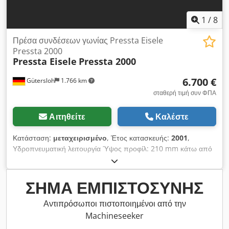
βασικά εργαλεία. Dcjdpehmfyhefx Ahisk
1
/
8
Πρέσα συνδέσεων γωνίας Pressta Eisele
Pressta 2000
Pressta Eisele
Pressta 2000
6.700 €
Gütersloh
1.766 km
σταθερή τιμή συν ΦΠΑ
Αιτηθείτε
Καλέστε
Κατάσταση:
μεταχειρισμένο
, Έτος κατασκευής:
2001
,
Υδροπνευματική λειτουργία Ύψος προφίλ: 210 mm κάτω από
τον συγκρατητή Dcedpfeyu Rztex Ahijk Μέγιστο ύψος
διάτρησης με διπλά ρυθμιζόμενες κεφαλές διάτρησης: 145 mm
Ύψος αντιστήριξης: 150 mm Βάρος: περίπου 400 kg
ΣΉΜΑ ΕΜΠΙΣΤΟΣΎΝΗΣ
Αντιπρόσωποι πιστοποιημένοι από την
Machineseeker