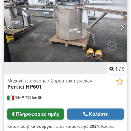
στήριξης • δεύτερο κλειδί θέσης για ειδικά προφίλ και εργαλεία
συμπίεσης κατόπιν αιτήματος • βυθιζόμενο αμόνι,
υδροπνευματικό • κάθετοι κύλινδροι σύσφιξης • το βάρος των
μαχαιριών συμπίεσης ρυθμίζεται εύκολα
1
/
9
Μηχανή πτύχωσης / Συρραπτική γωνιών
Pertici
HP601
Silvi
755 km
Πληροφορίες τιμής
Καλέστε
Κατάσταση:
καινούργιο
, Έτος κατασκευής:
2024
, Κάντζα -