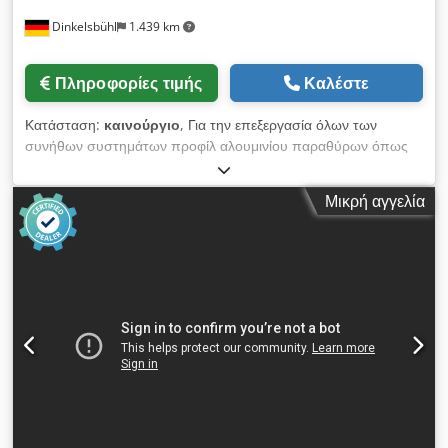
Dinkelsbühl
1.439 km
Πληροφορίες τιμής
Καλέστε
Κατάσταση:
καινούργιο
, Για την επεξεργασία όλων των
συνήθων συστημάτων προφίλ αλουμινίου παραθύρων όπως
Schüco, Hueck, Heroal, Reynolds κ.ά. Καθολικά εφαρμόσιμο
χάρη στα διπλά ρυθμιζόμενα στοιχείο διάτρησης. Για γωνιακά
Μικρή αγγελία
συνδετικά με μέγεθος αύλακας από 25 έως 60 mm και
μετατόπιση θαλάμου προφίλ 0–40 mm. Απείρως ρυθμιζόμενοι
καθ’ ύψος αισθητήρες, μαχαίρια διάτρησης και ενθέματα
στήριξης. Οι αισθητήρες και τα στοιχείο διάτρησης φέρουν
κλίμακες. Αναδιπλούμενη στήριξη για εύκολη τοποθέτηση των
προφίλ, αυτορυθμιζόμενη κατά την προσέγγιση στο προφίλ.
Υδραυλική ασφάλιση στηρίγματος. Πνευματική διαδικασία
διάτρησης μέσω συστήματος μοχλών εξασφαλίζει
συγχρονισμένη διάτρηση. 2 πνευματικοί κύλινδροι πίεσης για
σφίξιμο των προφίλ. 2 εκκεντρικοί δίσκοι για τοποθέτηση των
πλαισίων. 2 περιστρεφόμενοι βραχίονες στήριξης προφίλ.
Χειρισμός μέσω 2 πεντάλ ποδιού. Συμπεριλαμβάνονται τα