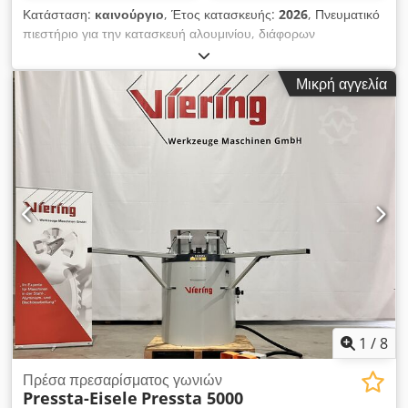
Κατάσταση:
καινούργιο
, Έτος κατασκευής:
2026
, Πνευματικό
πιεστήριο για την κατασκευή αλουμινίου, διάφορων
αυλακώσεων, διατρήσεων και τρυπήματος, μέσω ενός
ρυθμιζόμενου σε ύψος εμβόλου και χειρισμού με
Μικρή αγγελία
ποδοδιακόπτη. Dsdspa Nw Sepfx Ahieck Μέγιστη δύναμη
Εργαζόμενο βάρος 3000 kg στους 8 Atm. Πνευματική πίεση 6-
8 atm Ωφέλιμο φως 260 mm Διαδρομή εργασίας 0-35 mm
Διαστάσεις συσκευασίας 500 x 320 mm Ταχύτητα εμβόλου 23
mm/δευτ. Περίπου κατανάλωση αέρα ανά κύκλο 25 λίτρα
Διαστάσεις τραπεζιού 530x340 mm Ελεύθερο ύψος 260 mm
Ρυθμιζόμενη διαδρομή από 0 έως 35 mm ΕΠΙΛΟΓΕΣ:
Περιστρεφόμενη ντουλάπα / βάση ΣΥΣΚΕΥΑΣΙΑ ΚΑΙ
ΔΙΑΣΤΑΣΕΙΣ: 600 x 490 x 600 (86 kg) Τυπική συσκευασία σε
ξύλινο κλουβί Αναμένουμε το μήνυμά σας! Plantec Maschinen
GmbH
1
/
8
Πρέσα πρεσαρίσματος γωνιών
Pressta-Eisele
Pressta 5000