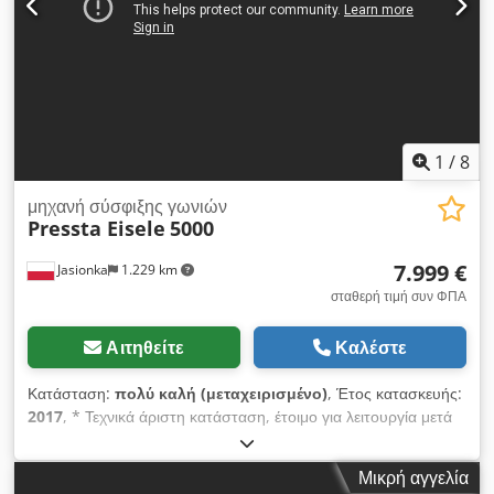
1
/
8
μηχανή σύσφιξης γωνιών
Pressta Eisele
5000
7.999 €
Jasionka
1.229 km
σταθερή τιμή συν ΦΠΑ
Αιτηθείτε
Καλέστε
Κατάσταση:
πολύ καλή (μεταχειρισμένο)
, Έτος κατασκευής:
2017
, * Τεχνικά άριστη κατάσταση, έτοιμο για λειτουργία μετά
από πλήρες service Dcodpjy Naz Tsfx Ahijk * Διαιρεμένα
κεφάλια πρέσας * Πνευματική κίνηση * Μέγιστο ύψος προφίλ:
Μικρή αγγελία
160 mm * Η μονάδα επαναφοράς μπορεί να χαμηλωθεί κάτω