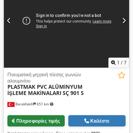
1
/
7
Πνευματική μηχανή πίεσης γωνιών
αλουμινίου
PLASTMAK PVC ALÜMİNYUM
İŞLEME MAKİNALARI
SÇ 901 S
Barakfakih
651 km
Πληροφορίες τιμής
Καλέστε