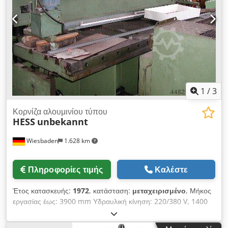
1
/
3
Κορνίζα αλουμινίου τύπου
HESS
unbekannt
Wiesbaden
1.628 km
Πληροφορίες τιμής
Καλέστε
Έτος κατασκευής:
1972
, κατάσταση:
μεταχειρισμένο
, Μήκος
εργασίας έως: 3900 mm Υδραυλική κίνηση: 220/380 V, 1400
σ.α.λ., 0.75 kW Διάσταση: 600 x 4650 x 1000 mm Βάρος: 250
kg σε κινητή έκδοση Dsdpfx Asbnnyiehieck