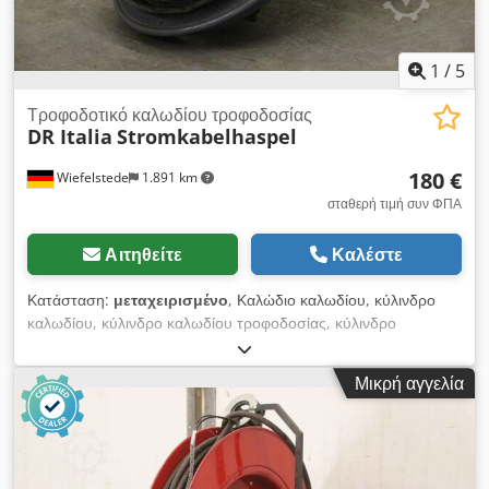
1
/
5
Τροφοδοτικό καλωδίου τροφοδοσίας
DR Italia
Stromkabelhaspel
180 €
Wiefelstede
1.891 km
σταθερή τιμή συν ΦΠΑ
Αιτηθείτε
Καλέστε
Κατάσταση:
μεταχειρισμένο
, Καλώδιο καλωδίου, κύλινδρο
καλωδίου, κύλινδρο καλωδίου τροφοδοσίας, κύλινδρο
καλωδίου, κύλινδρο καλωδίου, κύλινδρο καλωδίου τοίχου,
κύλινδρο καλωδίου τοίχου, κύλινδρο καλωδίου εργαστηρίου,
Μικρή αγγελία
κύλινδρο τοίχου -DR Italia: κύλινδρο καλωδίου τροφοδοσίας -
με καλώδιο: μήκος 7G 1,0: 13 m - Διαστάσεις: 340 / 400 /
H400 mm - Βάρος: 15,5 kg Dsdped Tq Rvefx Ahiock