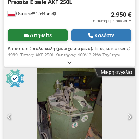
Pressta Eisele
AKF 250L
2.950 €
Ostrożne
1.544 km
σταθερή τιμή συν ΦΠΑ
Αιτηθείτε
Καλέστε
Κατάσταση:
πολύ καλή (μεταχειρισμένο)
, Έτος κατασκευής:
1999
, Τύπος: AKF 250L Κινητήρας: 400V 2.2kW Ταχύτητα:
2800 rpm Κόφτης O: 250mm Άξονας στήριξης κοπτικού O:
40mm Πλάτος φρεζαρίσματος: 300mm Βάθος φρεζαρίσματος:
Μικρή αγγελία
85mm Ύψος προφίλ: 160mm Djdpfx Ajtt Eb Sjhisck Βάρος:
περίπου 150kg Διαστάσεις Π x Υ x Β 950 x1450 x 930 mm