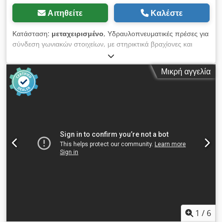
Αιτηθείτε
Καλέστε
Κατάσταση:
μεταχειρισμένο
, Υδραυλοπνευματικές πρέσες για
σύνδεση γωνιακών στοιχείων, με στηρικτικά βραχίονες και
νέους διακόπτες ποδιού. Μέγιστο ύψος προφίλ: 140 mm
Μέγιστο ύψος διάτρησης: 93 mm Dodpfx Ahozrmcmjiock
Μικρή αγγελία
Διαδρομή διάτρησης: 15 mm Δύναμη πρέσας: 45 kN Βάρος:
περίπου 280 kg
1
/
6