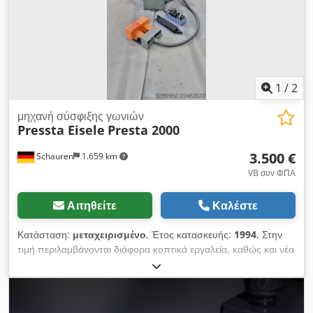
1
/
2
μηχανή σύσφιξης γωνιών
Pressta Eisele
Presta 2000
3.500 €
Schauren
1.659 km
VB συν ΦΠΑ
Αιτηθείτε
Καλέστε
Κατάσταση:
μεταχειρισμένο
, Έτος κατασκευής:
1994
, Στην
τιμή περιλαμβάνονται διάφορα κοπτικά εργαλεία, καθώς και νέα
σετ κοπτικών. Dcedpfx Ahjzqvbcjiek