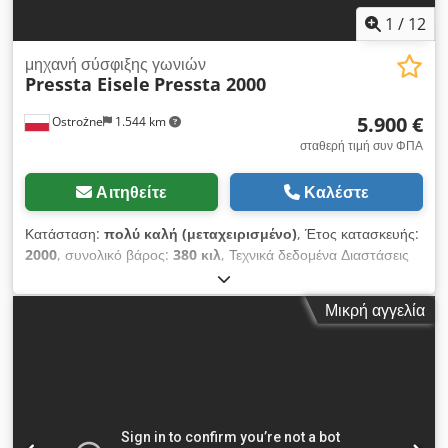
1
/
12
μηχανή σύσφιξης γωνιών
Pressta Eisele
Pressta 2000
5.900 €
Ostrożne
1.544 km
σταθερή τιμή συν ΦΠΑ
Αιτηθείτε
Καλέστε
Κατάσταση:
πολύ καλή (μεταχειρισμένο)
, Έτος κατασκευής:
2000
, συνολικό βάρος:
380 κιλ
, Τεχνικά δεδομένα Διαστάσεις
αυλακιού προφίλ: 25 – 60 mm Μέγιστη μετατόπιση θαλάμου
προφίλ: 40 mm Ρυθμιζόμενα σώματα διάτρησης για
Μικρή αγγελία
διαφορετικές γεωμετρίες προφίλ Απεριόριστα ρυθμιζόμενοι σε
ύψος αισθητήρες, μαχαίρια και ένθετα στήριξης Πνευματική
λειτουργία Dsdszc R Ebopfx Ahiock Βάρος μηχανήματος: περ.
380 kg